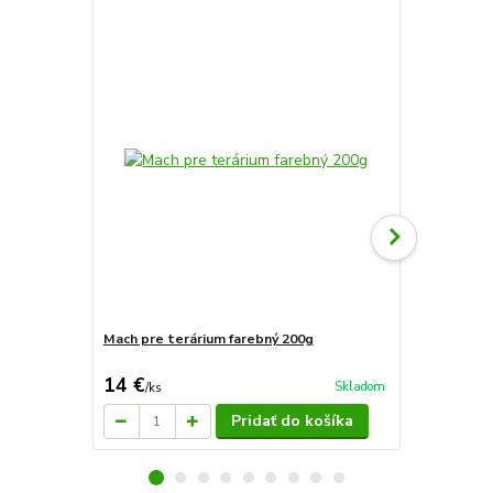
TOP produkt
Novinka
Mach pre terárium farebný 200g
Sera reptil 
14 €
27,90 €
Skladom
/
ks
/
k
Pridať do košíka