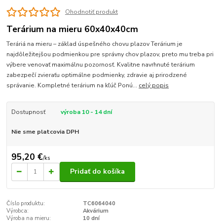
Ohodnotiť produkt
Terárium na mieru 60x40x40cm
Teráriá na mieru – základ úspešného chovu plazov Terárium je
najdôležitejšou podmienkou pre správny chov plazov, preto mu treba pri
výbere venovať maximálnu pozornosť. Kvalitne navrhnuté terárium
zabezpečí zvieraťu optimálne podmienky, zdravie aj prirodzené
správanie. Kompletné terárium na kľúč Ponú...
celý popis
Dostupnosť
výroba 10 - 14 dní
Nie sme platcovia DPH
95,20 €
/
ks
Pridať do košíka
Číslo produktu:
TC6064040
Výrobca:
Akvárium
Výroba na mieru:
10 dní