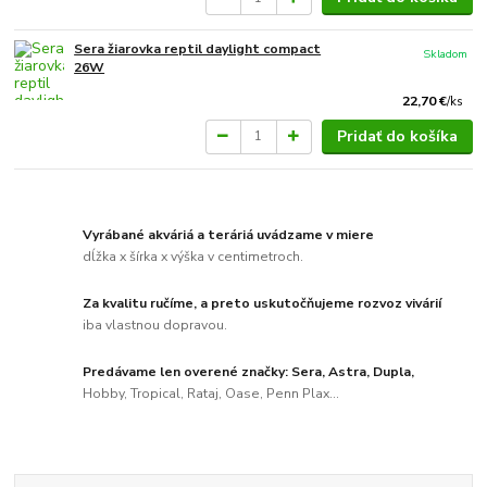
Sera žiarovka reptil daylight compact
Skladom
26W
22,70 €
/
ks
Pridať do košíka
Vyrábané akváriá a teráriá uvádzame v miere
dĺžka x šírka x výška v centimetroch.
Za kvalitu ručíme, a preto uskutočňujeme rozvoz vivárií
iba vlastnou dopravou.
Predávame len overené značky: Sera, Astra, Dupla,
Hobby, Tropical, Rataj, Oase, Penn Plax...