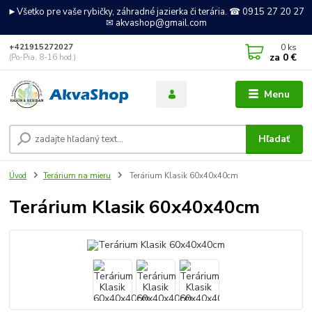
►Všetko pre vaše rybičky, záhradné jazierka či terária. ☎ 0915 27 20 27
✉ akvashop@gmail.com
0
ks
+421915272027
za
0 €
(Po-Pia, 8-16 hod.)
Menu
Hľadať
Úvod
Terárium na mieru
Terárium Klasik 60x40x40cm
Terárium Klasik 60x40x40cm