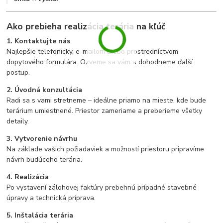
Ako prebieha realizácia terária na kľúč
1. Kontaktujte nás
Najlepšie telefonicky, e-mailom alebo prostredníctvom
dopytového formulára. Ozveme sa vám a dohodneme ďalší
postup.
2. Úvodná konzultácia
Radi sa s vami stretneme – ideálne priamo na mieste, kde bude
terárium umiestnené. Priestor zameriame a preberieme všetky
detaily.
3. Vytvorenie návrhu
Na základe vašich požiadaviek a možností priestoru pripravíme
návrh budúceho terária.
4. Realizácia
Po vystavení zálohovej faktúry prebehnú prípadné stavebné
úpravy a technická príprava.
5. Inštalácia terária