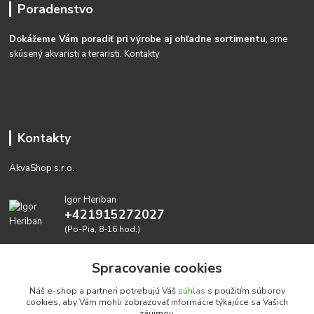
Poradenstvo
Dokážeme Vám poradiť pri výrobe aj ohľadne sortimentu
, sme
skúsený akvaristi a teraristi.
Kontakty
Kontakty
AkvaShop s.r.o.
Igor Heriban
+421915272027
(Po-Pia, 8-16 hod.)
akvashop@gmail.com
Spracovanie cookies
Náš e-shop a partneri potrebujú Váš
súhlas
s použitím súborov
cookies, aby Vám mohli zobrazovať informácie týkajúce sa Vašich
záujmov.