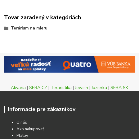
Tovar zaradený v kategóriách
Terárium na mieru
Akvaria
|
SERA CZ
|
Teraristika
|
Jewish
|
Jazierka
|
SERA SK
Informácie pre zákazníkov
O nás
Ako nakupovať
Platby