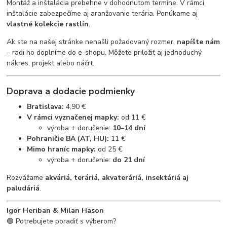
Montáž a inštalácia prebehne v dohodnutom termíne. V rámci
inštalácie zabezpečíme aj aranžovanie terária. Ponúkame aj
vlastné kolekcie rastlín
.
Ak ste na našej stránke nenašli požadovaný rozmer,
napíšte nám
– radi ho doplníme do e-shopu. Môžete priložiť aj jednoduchý
nákres, projekt alebo náčrt.
Doprava a dodacie podmienky
Bratislava:
4,90 €
V rámci vyznačenej mapky:
od 11 €
výroba + doručenie:
10–14 dní
Pohraničie BA (AT, HU):
11 €
Mimo hraníc mapky:
od 25 €
výroba + doručenie:
do 21 dní
Rozvážame
akváriá, teráriá, akvateráriá, insektáriá aj
paludáriá
.
Igor Heriban & Milan Hason
🟢 Potrebujete poradiť s výberom?