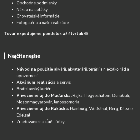
Obchodné podmienky
Nákup na splátky
Chovateľské informácie
Fotogaléria a naše realizácie
Tovar expedujeme pondelok až štvrtok
🟢
Najčítanejšie
Návod na použitie
akvárií, akvaterárií, terárií a niekoľko rád a
upozornení
Akvárium realizácia
a servis
Bratislavský kuriér
Privezieme aj do Maďarska:
Rajka, Hegyeshalom, Dunakiliti,
Mosonmagyarovár, Janossomoria
Privezieme aj do Rakúska:
Hainburg, Wolfsthal, Berg, Kittsee,
Edelsal
Zriaďovanie na kĺúč - fotky