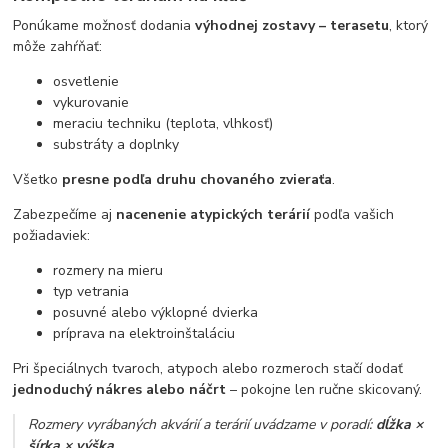
Ponúkame možnosť dodania
výhodnej zostavy – terasetu
, ktorý
môže zahŕňať:
osvetlenie
vykurovanie
meraciu techniku (teplota, vlhkosť)
substráty a doplnky
Všetko
presne podľa druhu chovaného zvieraťa
.
Zabezpečíme aj
nacenenie atypických terárií
podľa vašich
požiadaviek:
rozmery na mieru
typ vetrania
posuvné alebo výklopné dvierka
príprava na elektroinštaláciu
Pri špeciálnych tvaroch, atypoch alebo rozmeroch stačí dodať
jednoduchý nákres alebo náčrt
– pokojne len ručne skicovaný.
Rozmery vyrábaných akvárií a terárií uvádzame v poradí:
dĺžka ×
šírka × výška
.