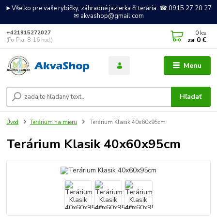
►Všetko pre vaše rybičky, záhradné jazierka či terária. ☎ 0915 27 20 27
✉ akvashop@gmail.com
0
ks
+421915272027
za
0 €
(Po-Pia, 8-16 hod.)
Menu
Hľadať
Úvod
Terárium na mieru
Terárium Klasik 40x60x95cm
Terárium Klasik 40x60x95cm