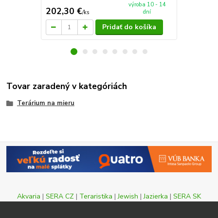
výroba 10 - 14
202,30 €
90 €
dní
/
ks
/
ks
Pridať do košíka
Tovar zaradený v kategóriách
Terárium na mieru
Akvaria
|
SERA CZ
|
Teraristika
|
Jewish
|
Jazierka
|
SERA SK