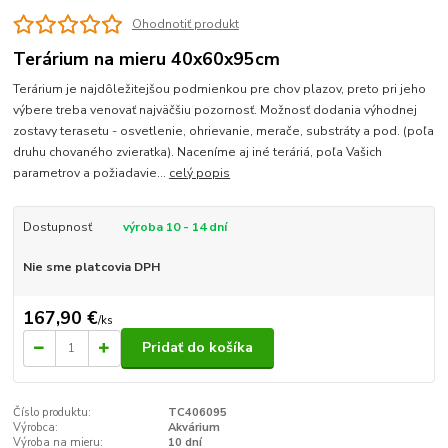
Ohodnotiť produkt
Terárium na mieru 40x60x95cm
Terárium je najdôležitejšou podmienkou pre chov plazov, preto pri jeho
výbere treba venovať najväčšiu pozornosť. Možnosť dodania výhodnej
zostavy terasetu - osvetlenie, ohrievanie, merače, substráty a pod. (poľa
druhu chovaného zvieratka). Naceníme aj iné teráriá, poľa Vašich
parametrov a požiadavie...
celý popis
Dostupnosť
výroba 10 - 14 dní
Nie sme platcovia DPH
167,90 €
/
ks
Pridať do košíka
Číslo produktu:
TC406095
Výrobca:
Akvárium
Výroba na mieru:
10 dní