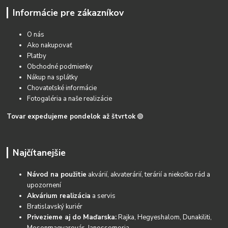
Informácie pre zákazníkov
O nás
Ako nakupovať
Platby
Obchodné podmienky
Nákup na splátky
Chovateľské informácie
Fotogaléria a naše realizácie
Tovar expedujeme pondelok až štvrtok
🟢
Najčítanejšie
Návod na použitie
akvárií, akvaterárií, terárií a niekoľko rád a
upozornení
Akvárium realizácia
a servis
Bratislavský kuriér
Privezieme aj do Maďarska:
Rajka, Hegyeshalom, Dunakiliti,
Mosonmagyarovár, Janossomoria