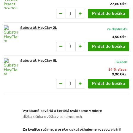
27,80 €
/
ks
Pridať do košíka
Substrát HayClay 2L
na objednávku
4,50 €
/
ks
Pridať do košíka
Substrát HayClay 8L
Skladom
14 % zľava
9,90 €
/
ks
Pridať do košíka
Vyrábané akváriá a teráriá uvádzame v miere
dĺžka x šírka x výška v centimetroch.
Za kvalitu ručíme, a preto uskutočňujeme rozvoz vivárií