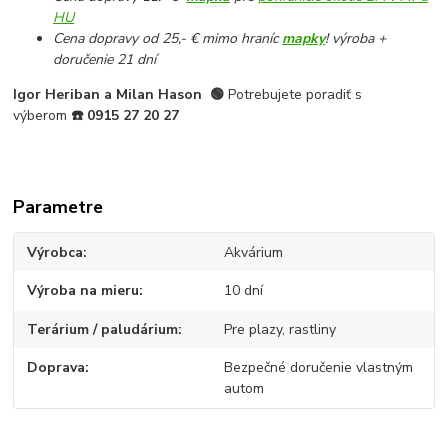
HU
Cena dopravy od 25,- € mimo hraníc
mapky
! výroba +
doručenie 21 dní
Igor Heriban a Milan Hason
🟢
Potrebujete poradiť s
výberom
☎️
0915 27 20 27
Parametre
Výrobca
Akvárium
Výroba na mieru
10 dní
Terárium / paludárium
Pre plazy, rastliny
Doprava
Bezpečné doručenie vlastným
autom