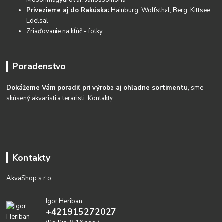
Privezieme aj do Rakúska:
Hainburg, Wolfsthal, Berg, Kittsee,
Edelsal
Zriaďovanie na kĺúč - fotky
Poradenstvo
Dokážeme Vám poradiť pri výrobe aj ohľadne sortimentu
, sme
skúsený akvaristi a teraristi.
Kontakty
Kontakty
AkvaShop s.r.o.
Igor Heriban
+421915272027
(Po-Pia, 8-16 hod.)