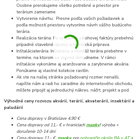
Osobne prerokujeme všetko potrebné a priestor pre
terárium zameriame.
Vytvorenie návrhu: Presne podľa vašich požiadaviek a
podľa možností priestoru vytvoríme návrh vášho budúceho
terária.
Realizácia terária: Po vystavení zálohovej faktúry prebehnú
prípadné stavebné úpravy a technická príprava.
Inštaláciaterária: Inštalácia a montáž terária prebehne v
termíne, na ktorom sa vopred dohodneme. V rámci
inštalácie vykonáme aj aranžovanie a zarybnenie akvária.
Ponúkame aj vlastné kolekcie rastlín.
Ak ste na našej stránke požadovaný rozmer nenašli,
napíšte nám a radi ho zaradíme do internetového obchodu,
môžete pripojiť aj jednoduchý nákres, náčrt, projekt a pod.
Výhodné ceny rozvozu akvárií, terárií, akvaterárií, insektárií a
paludárií
Cena dopravy v Bratislave 4.90 €
Cena dopravy od 11,- € v hraniciach
mapky
! výroba +
doručenie 10-14 dní
Cena dopravy 11.- €
mapka
pre
pohraničie okolie BA v AT a