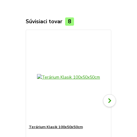
Súvisiaci tovar
8
Terárium Klasik 100x50x50cm
Terárium Sp