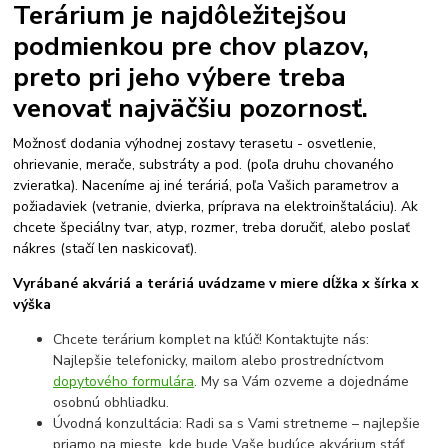
Terárium je najdôležitejšou
podmienkou pre chov plazov,
preto pri jeho výbere treba
venovať najväčšiu pozornosť.
Možnosť dodania výhodnej zostavy terasetu - osvetlenie,
ohrievanie, merače, substráty a pod. (poľa druhu chovaného
zvieratka). Naceníme aj iné teráriá, poľa Vašich parametrov a
požiadaviek (vetranie, dvierka, príprava na elektroinštaláciu). Ak
chcete špeciálny tvar, atyp, rozmer, treba doručiť, alebo poslať
nákres (stačí len naskicovať).
Vyrábané akváriá a teráriá uvádzame v miere dĺžka x šírka x
výška
Chcete terárium komplet na kľúč! Kontaktujte nás:
Najlepšie telefonicky, mailom alebo prostredníctvom
dopytového formulára
. My sa Vám ozveme a dojednáme
osobnú obhliadku.
Úvodná konzultácia: Radi sa s Vami stretneme – najlepšie
priamo na mieste, kde bude Vaše budúce akvárium stáť.