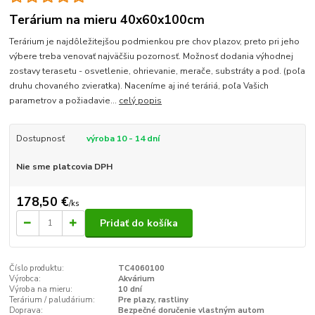
Terárium na mieru 40x60x100cm
Terárium je najdôležitejšou podmienkou pre chov plazov, preto pri jeho
výbere treba venovať najväčšiu pozornosť. Možnosť dodania výhodnej
zostavy terasetu - osvetlenie, ohrievanie, merače, substráty a pod. (poľa
druhu chovaného zvieratka). Naceníme aj iné teráriá, poľa Vašich
parametrov a požiadavie...
celý popis
Dostupnosť
výroba 10 - 14 dní
Nie sme platcovia DPH
178,50 €
/
ks
Pridať do košíka
Číslo produktu:
TC4060100
Výrobca:
Akvárium
Výroba na mieru:
10 dní
Terárium / paludárium:
Pre plazy, rastliny
Doprava:
Bezpečné doručenie vlastným autom