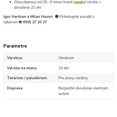
Cena dopravy od 25,- € mimo hraníc
mapky
! výroba +
doručenie 21 dní
Igor Heriban a Milan Hason
🟢
Potrebujete poradiť s
výberom
☎️
0915 27 20 27
Parametre
Výrobca
Akvárium
Výroba na mieru
10 dní
Terárium / paludárium
Pre plazy, rastliny
Doprava
Bezpečné doručenie vlastným
autom