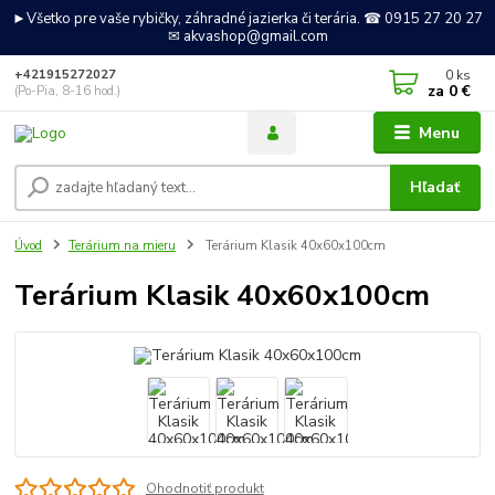
►Všetko pre vaše rybičky, záhradné jazierka či terária. ☎ 0915 27 20 27
✉ akvashop@gmail.com
0
ks
+421915272027
za
0 €
(Po-Pia, 8-16 hod.)
Menu
Hľadať
Úvod
Terárium na mieru
Terárium Klasik 40x60x100cm
Terárium Klasik 40x60x100cm
Ohodnotiť produkt