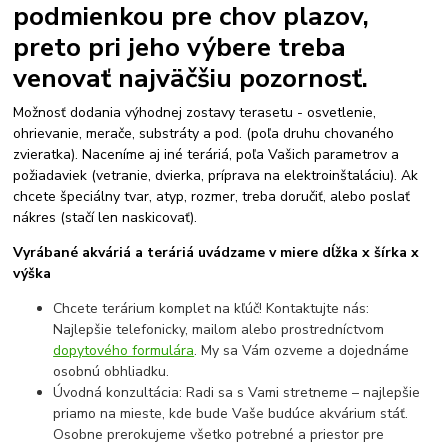
podmienkou pre chov plazov,
preto pri jeho výbere treba
venovať najväčšiu pozornosť.
Možnosť dodania výhodnej zostavy terasetu - osvetlenie,
ohrievanie, merače, substráty a pod. (poľa druhu chovaného
zvieratka). Naceníme aj iné teráriá, poľa Vašich parametrov a
požiadaviek (vetranie, dvierka, príprava na elektroinštaláciu). Ak
chcete špeciálny tvar, atyp, rozmer, treba doručiť, alebo poslať
nákres (stačí len naskicovať).
Vyrábané akváriá a teráriá uvádzame v miere dĺžka x šírka x
výška
Chcete terárium komplet na kľúč! Kontaktujte nás:
Najlepšie telefonicky, mailom alebo prostredníctvom
dopytového formulára
. My sa Vám ozveme a dojednáme
osobnú obhliadku.
Úvodná konzultácia: Radi sa s Vami stretneme – najlepšie
priamo na mieste, kde bude Vaše budúce akvárium stáť.
Osobne prerokujeme všetko potrebné a priestor pre