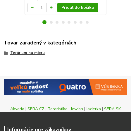
Pridať do košíka
Tovar zaradený v kategóriách
Terárium na mieru
Akvaria
|
SERA CZ
|
Teraristika
|
Jewish
|
Jazierka
|
SERA SK
Informácie pre zákazníkov