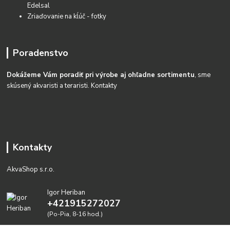
Edelsal
Zriaďovanie na kĺúč - fotky
Poradenstvo
Dokážeme Vám poradiť pri výrobe aj ohľadne sortimentu
, sme
skúsený akvaristi a teraristi.
Kontakty
Kontakty
AkvaShop s.r.o.
Igor Heriban
+421915272027
(Po-Pia, 8-16 hod.)