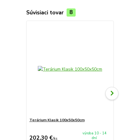
Súvisiaci tovar
8
Terárium Klasik 100x50x50cm
Terárium Sp
výroba 10 - 14
202,30 €
90 €
dní
/
ks
/
ks