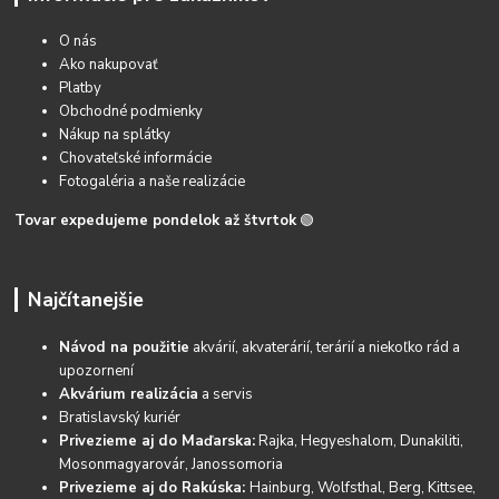
O nás
Ako nakupovať
Platby
Obchodné podmienky
Nákup na splátky
Chovateľské informácie
Fotogaléria a naše realizácie
Tovar expedujeme pondelok až štvrtok
🟢
Najčítanejšie
Návod na použitie
akvárií, akvaterárií, terárií a niekoľko rád a
upozornení
Akvárium realizácia
a servis
Bratislavský kuriér
Privezieme aj do Maďarska:
Rajka, Hegyeshalom, Dunakiliti,
Mosonmagyarovár, Janossomoria
Privezieme aj do Rakúska:
Hainburg, Wolfsthal, Berg, Kittsee,