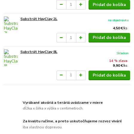
Pridať do košíka
Substrát HayClay 2L
na objednávku
4,50 €
/
ks
Pridať do košíka
Substrát HayClay 8L
Skladom
14 % zľava
9,90 €
/
ks
Pridať do košíka
Vyrábané akváriá a teráriá uvádzame v miere
dĺžka x šírka x výška v centimetroch.
Za kvalitu ručíme, a preto uskutočňujeme rozvoz vivárií
iba vlastnou dopravou.