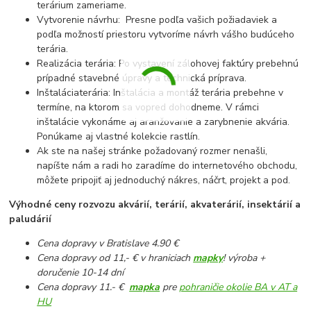
terárium zameriame.
Vytvorenie návrhu: Presne podľa vašich požiadaviek a
podľa možností priestoru vytvoríme návrh vášho budúceho
terária.
Realizácia terária: Po vystavení zálohovej faktúry prebehnú
prípadné stavebné úpravy a technická príprava.
Inštaláciaterária: Inštalácia a montáž terária prebehne v
termíne, na ktorom sa vopred dohodneme. V rámci
inštalácie vykonáme aj aranžovanie a zarybnenie akvária.
Ponúkame aj vlastné kolekcie rastlín.
Ak ste na našej stránke požadovaný rozmer nenašli,
napíšte nám a radi ho zaradíme do internetového obchodu,
môžete pripojiť aj jednoduchý nákres, náčrt, projekt a pod.
Výhodné ceny rozvozu akvárií, terárií, akvaterárií, insektárií a
paludárií
Cena dopravy v Bratislave 4.90 €
Cena dopravy od 11,- € v hraniciach
mapky
! výroba +
doručenie 10-14 dní
Cena dopravy 11.- €
mapka
pre
pohraničie okolie BA v AT a
HU