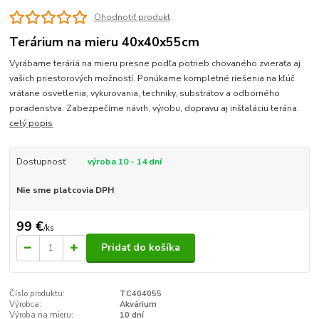
Ohodnotiť produkt
Terárium na mieru 40x40x55cm
Vyrábame teráriá na mieru presne podľa potrieb chovaného zvieraťa aj
vašich priestorových možností. Ponúkame kompletné riešenia na kľúč
vrátane osvetlenia, vykurovania, techniky, substrátov a odborného
poradenstva. Zabezpečíme návrh, výrobu, dopravu aj inštaláciu terária.
celý popis
Dostupnosť
výroba 10 - 14 dní
Nie sme platcovia DPH
99 €
/
ks
Pridať do košíka
Číslo produktu:
TC404055
Výrobca:
Akvárium
Výroba na mieru:
10 dní