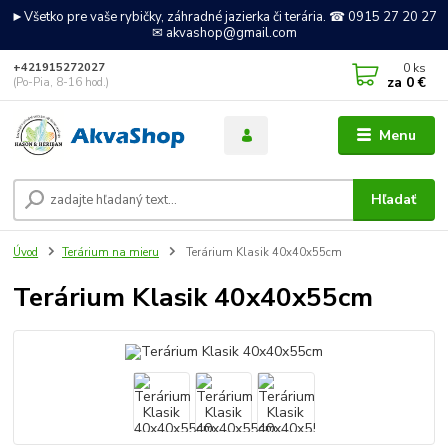
►Všetko pre vaše rybičky, záhradné jazierka či terária. ☎ 0915 27 20 27
✉ akvashop@gmail.com
0
ks
+421915272027
za
0 €
(Po-Pia, 8-16 hod.)
Menu
Hľadať
Úvod
Terárium na mieru
Terárium Klasik 40x40x55cm
Terárium Klasik 40x40x55cm