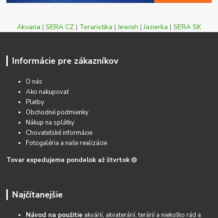
Akvaria
|
SERA CZ
|
Teraristika
|
Jewish
|
Jazierka
|
SERA SK
Informácie pre zákazníkov
O nás
Ako nakupovať
Platby
Obchodné podmienky
Nákup na splátky
Chovateľské informácie
Fotogaléria a naše realizácie
Tovar expedujeme pondelok až štvrtok
🟢
Najčítanejšie
Návod na použitie
akvárií, akvaterárií, terárií a niekoľko rád a