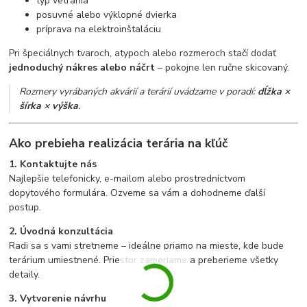
typ vetrania
posuvné alebo výklopné dvierka
príprava na elektroinštaláciu
Pri špeciálnych tvaroch, atypoch alebo rozmeroch stačí dodať
jednoduchý nákres alebo náčrt
– pokojne len ručne skicovaný.
Rozmery vyrábaných akvárií a terárií uvádzame v poradí:
dĺžka ×
šírka × výška
.
Ako prebieha realizácia terária na kľúč
1. Kontaktujte nás
Najlepšie telefonicky, e-mailom alebo prostredníctvom
dopytového formulára. Ozveme sa vám a dohodneme ďalší
postup.
2. Úvodná konzultácia
Radi sa s vami stretneme – ideálne priamo na mieste, kde bude
terárium umiestnené. Priestor zameriame a preberieme všetky
detaily.
3. Vytvorenie návrhu