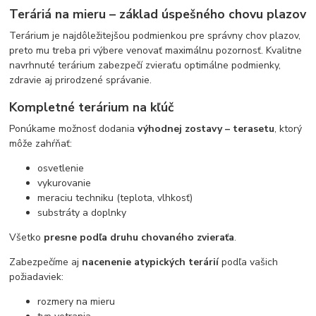
Teráriá na mieru – základ úspešného chovu plazov
Terárium je najdôležitejšou podmienkou pre správny chov plazov,
preto mu treba pri výbere venovať maximálnu pozornosť. Kvalitne
navrhnuté terárium zabezpečí zvieraťu optimálne podmienky,
zdravie aj prirodzené správanie.
Kompletné terárium na kľúč
Ponúkame možnosť dodania
výhodnej zostavy – terasetu
, ktorý
môže zahŕňať:
osvetlenie
vykurovanie
meraciu techniku (teplota, vlhkosť)
substráty a doplnky
Všetko
presne podľa druhu chovaného zvieraťa
.
Zabezpečíme aj
nacenenie atypických terárií
podľa vašich
požiadaviek:
rozmery na mieru