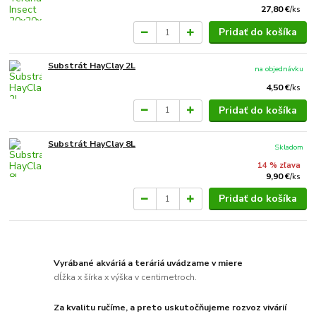
27,80 €
/
ks
Pridať do košíka
Substrát HayClay 2L
na objednávku
4,50 €
/
ks
Pridať do košíka
Substrát HayClay 8L
Skladom
14 % zľava
9,90 €
/
ks
Pridať do košíka
Vyrábané akváriá a teráriá uvádzame v miere
dĺžka x šírka x výška v centimetroch.
Za kvalitu ručíme, a preto uskutočňujeme rozvoz vivárií