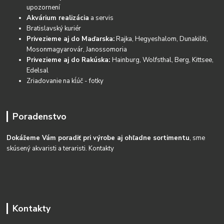
upozornení
Akvárium realizácia
a servis
Bratislavský kuriér
Privezieme aj do Maďarska:
Rajka, Hegyeshalom, Dunakiliti,
Mosonmagyarovár, Janossomoria
Privezieme aj do Rakúska:
Hainburg, Wolfsthal, Berg, Kittsee,
Edelsal
Zriaďovanie na kĺúč - fotky
Poradenstvo
Dokážeme Vám poradiť pri výrobe aj ohľadne sortimentu
, sme
skúsený akvaristi a teraristi.
Kontakty
Kontakty