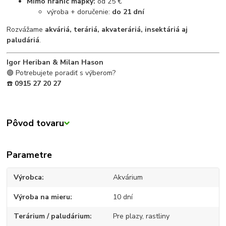
Mimo hraníc mapky:
od 25 €
výroba + doručenie:
do 21 dní
Rozvážame
akváriá, teráriá, akvateráriá, insektáriá aj
paludáriá
.
Igor Heriban & Milan Hason
🟢 Potrebujete poradiť s výberom?
☎️
0915 27 20 27
Pôvod tovaru
Parametre
Výrobca
Akvárium
Výroba na mieru
10 dní
Terárium / paludárium
Pre plazy, rastliny