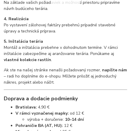
Na základe vašich požiadaviek a možností priestoru pripravíme
návrh budúceho terária.
4. Realizácia
Po vystavení zálohovej faktúry prebehnú prípadné stavebné
úpravy a technická príprava.
5. Inštalácia terária
Montáž a inštalácia prebehne v dohodnutom termíne. V rámci
inštalácie zabezpečíme aj aranžovanie terária. Ponúkame aj
vlastné kolekcie rastlín
.
Ak ste na našej stránke nenašli požadovaný rozmer,
napíšte nám
– radi ho doplníme do e-shopu. Môžete priložiť aj jednoduchý
nákres, projekt alebo náčrt.
Doprava a dodacie podmienky
Bratislava:
4,90 €
V rámci vyznačenej mapky:
od 12 €
výroba + doručenie:
10–14 dní
Pohraničie BA (AT, HU):
12 €