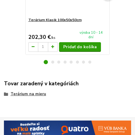
Terárium Klasik 100x50x50cm
Terárium Sp
výroba 10 - 14
202,30 €
90 €
dní
/
ks
/
ks
Pridať do košíka
Tovar zaradený v kategóriách
Terárium na mieru