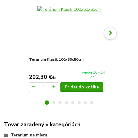
Terárium Klasik 100x50x50cm
Terárium Sp
výroba 10 - 14
202,30 €
90 €
dní
/
ks
/
ks
Pridať do košíka
Tovar zaradený v kategóriách
Terárium na mieru