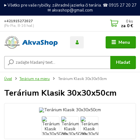
►Všetko pre vaše rybičky, záhradné jazierka či terária. ☎ 0915 27 20 27
✉ akvashop@gmail.com
0
ks
+421915272027
za
0 €
(Po-Pia, 8-16 hod.)
Menu
Hľadať
Úvod
Terárium na mieru
Terárium Klasik 30x30x50cm
Terárium Klasik 30x30x50cm