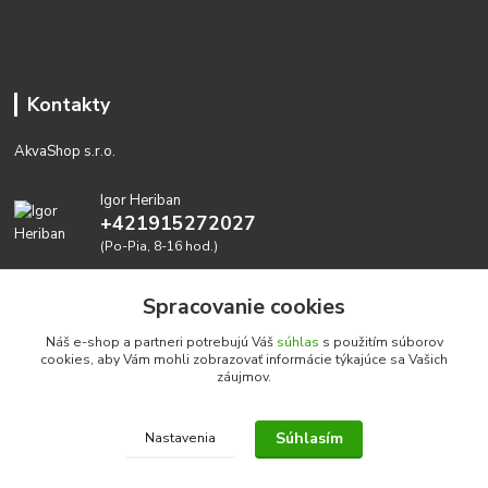
Kontakty
AkvaShop s.r.o.
Igor Heriban
+421915272027
(Po-Pia, 8-16 hod.)
akvashop@gmail.com
Spracovanie cookies
Náš e-shop a partneri potrebujú Váš
súhlas
s použitím súborov
cookies, aby Vám mohli zobrazovať informácie týkajúce sa Vašich
záujmov.
Súhlasím
Nastavenia
Realizujeme prírodné akvária: AkvaShop s.r.o. • IBAN:
SK3911000000002947087849