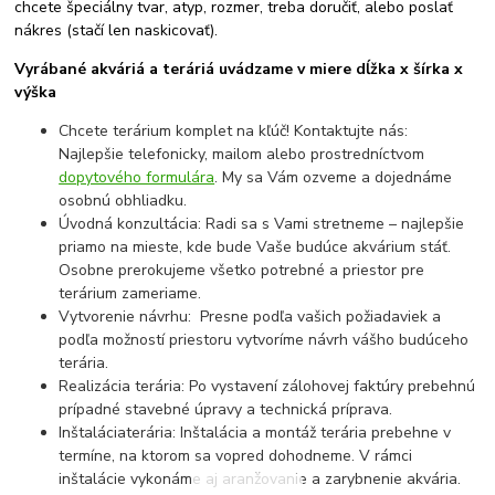
chcete špeciálny tvar, atyp, rozmer, treba doručiť, alebo poslať
nákres (stačí len naskicovať).
Vyrábané akváriá a teráriá uvádzame v miere dĺžka x šírka x
výška
Chcete terárium komplet na kľúč! Kontaktujte nás:
Najlepšie telefonicky, mailom alebo prostredníctvom
dopytového formulára
. My sa Vám ozveme a dojednáme
osobnú obhliadku.
Úvodná konzultácia: Radi sa s Vami stretneme – najlepšie
priamo na mieste, kde bude Vaše budúce akvárium stáť.
Osobne prerokujeme všetko potrebné a priestor pre
terárium zameriame.
Vytvorenie návrhu: Presne podľa vašich požiadaviek a
podľa možností priestoru vytvoríme návrh vášho budúceho
terária.
Realizácia terária: Po vystavení zálohovej faktúry prebehnú
prípadné stavebné úpravy a technická príprava.
Inštaláciaterária: Inštalácia a montáž terária prebehne v
termíne, na ktorom sa vopred dohodneme. V rámci
inštalácie vykonáme aj aranžovanie a zarybnenie akvária.