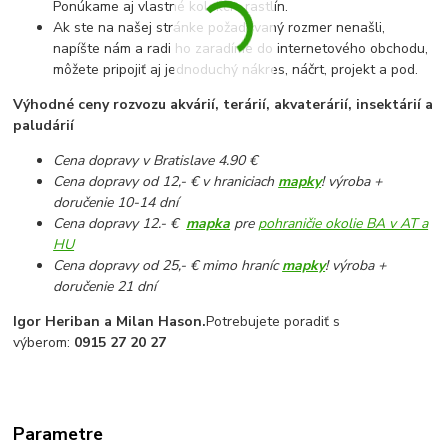
Ponúkame aj vlastné kolekcie rastlín.
Ak ste na našej stránke požadovaný rozmer nenašli,
napíšte nám a radi ho zaradíme do internetového obchodu,
môžete pripojiť aj jednoduchý nákres, náčrt, projekt a pod.
Výhodné ceny rozvozu akvárií, terárií, akvaterárií, insektárií a
paludárií
Cena dopravy v Bratislave 4.90 €
Cena dopravy od 12,- € v hraniciach
mapky
! výroba +
doručenie 10-14 dní
Cena dopravy 12.- €
mapka
pre
pohraničie okolie BA v AT a
HU
Cena dopravy od 25,- € mimo hraníc
mapky
! výroba +
doručenie 21 dní
Igor Heriban a Milan Hason.
Potrebujete poradiť s
výberom:
0915 27 20 27
Parametre