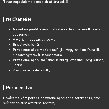
Tovar expedujeme pondelok až štvrtok
🟢
Najčítanejšie
Návod na použitie
akvárií, akvaterárií, terárií a niekoľko rád a
upozornení
Akvárium realizácia
a servis
Bratislavský kuriér
Privezieme aj do Maďarska:
Rajka, Hegyeshalom, Dunakiliti,
Mosonmagyarovár, Janossomoria
Privezieme aj do Rakúska:
Hainburg, Wolfsthal, Berg, Kittsee,
Edelsal
Zriaďovanie na kĺúč - fotky
Poradenstvo
Dokážeme Vám poradiť pri výrobe aj ohľadne sortimentu
, sme
skúsený akvaristi a teraristi.
Kontakty