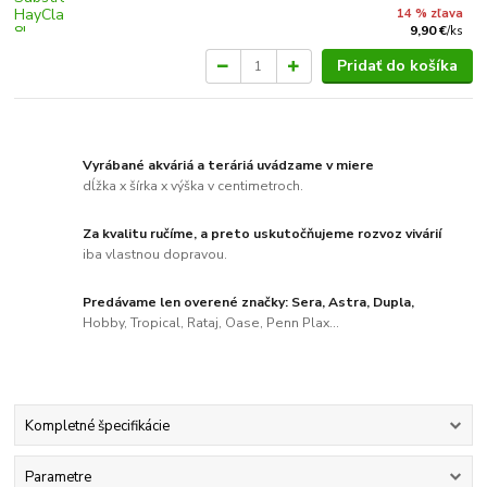
14 % zľava
9,90 €
/
ks
Pridať do košíka
Vyrábané akváriá a teráriá uvádzame v miere
dĺžka x šírka x výška v centimetroch.
Za kvalitu ručíme, a preto uskutočňujeme rozvoz vivárií
iba vlastnou dopravou.
Predávame len overené značky: Sera, Astra, Dupla,
Hobby, Tropical, Rataj, Oase, Penn Plax...
Kompletné špecifikácie
Parametre