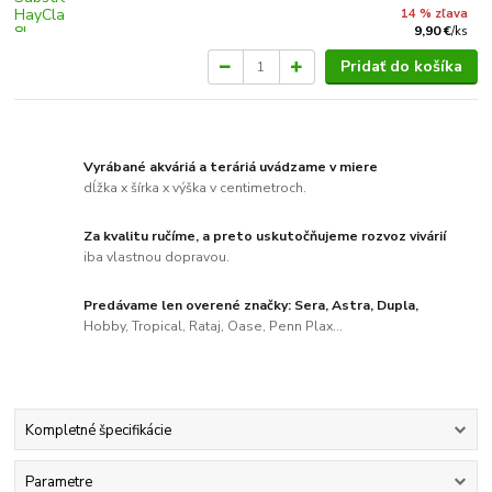
14 % zľava
9,90 €
/
ks
Pridať do košíka
Vyrábané akváriá a teráriá uvádzame v miere
dĺžka x šírka x výška v centimetroch.
Za kvalitu ručíme, a preto uskutočňujeme rozvoz vivárií
iba vlastnou dopravou.
Predávame len overené značky: Sera, Astra, Dupla,
Hobby, Tropical, Rataj, Oase, Penn Plax...
Kompletné špecifikácie
Parametre