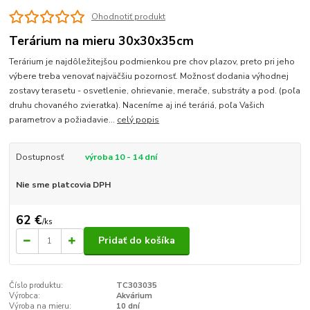
Ohodnotiť produkt
Terárium na mieru 30x30x35cm
Terárium je najdôležitejšou podmienkou pre chov plazov, preto pri jeho
výbere treba venovať najväčšiu pozornosť. Možnosť dodania výhodnej
zostavy terasetu - osvetlenie, ohrievanie, merače, substráty a pod. (poľa
druhu chovaného zvieratka). Naceníme aj iné teráriá, poľa Vašich
parametrov a požiadavie...
celý popis
Dostupnosť
výroba 10 - 14 dní
Nie sme platcovia DPH
62 €
/
ks
Pridať do košíka
Číslo produktu:
TC303035
Výrobca:
Akvárium
Výroba na mieru:
10 dní