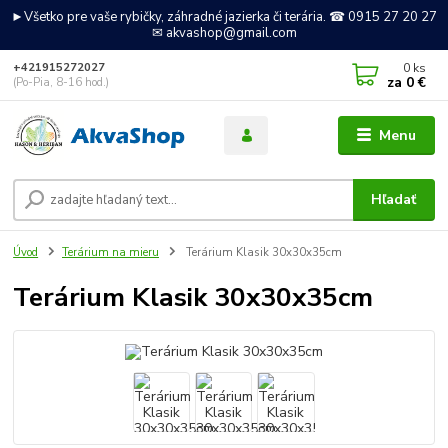
►Všetko pre vaše rybičky, záhradné jazierka či terária. ☎ 0915 27 20 27
✉ akvashop@gmail.com
0
ks
+421915272027
za
0 €
(Po-Pia, 8-16 hod.)
Menu
Hľadať
Úvod
Terárium na mieru
Terárium Klasik 30x30x35cm
Terárium Klasik 30x30x35cm