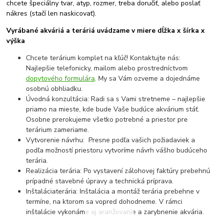
chcete špeciálny tvar, atyp, rozmer, treba doručiť, alebo poslať
nákres (stačí len naskicovať).
Vyrábané akváriá a teráriá uvádzame v miere dĺžka x šírka x
výška
Chcete terárium komplet na kľúč! Kontaktujte nás:
Najlepšie telefonicky, mailom alebo prostredníctvom
dopytového formulára
. My sa Vám ozveme a dojednáme
osobnú obhliadku.
Úvodná konzultácia: Radi sa s Vami stretneme – najlepšie
priamo na mieste, kde bude Vaše budúce akvárium stáť.
Osobne prerokujeme všetko potrebné a priestor pre
terárium zameriame.
Vytvorenie návrhu: Presne podľa vašich požiadaviek a
podľa možností priestoru vytvoríme návrh vášho budúceho
terária.
Realizácia terária: Po vystavení zálohovej faktúry prebehnú
prípadné stavebné úpravy a technická príprava.
Inštaláciaterária: Inštalácia a montáž terária prebehne v
termíne, na ktorom sa vopred dohodneme. V rámci
inštalácie vykonáme aj aranžovanie a zarybnenie akvária.