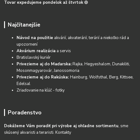
Tovar expedujeme pondelok až štvrtok
🟢
Najčítanejšie
Návod na použitie
akvárií, akvaterárií, terárií a niekoľko rád a
upozornení
Akvárium realizácia
a servis
Bratislavský kuriér
Privezieme aj do Maďarska:
Rajka, Hegyeshalom, Dunakiliti,
Mosonmagyarovár, Janossomoria
Privezieme aj do Rakúska:
Hainburg, Wolfsthal, Berg, Kittsee,
Edelsal
Zriaďovanie na kĺúč - fotky
Poradenstvo
Dokážeme Vám poradiť pri výrobe aj ohľadne sortimentu
, sme
skúsený akvaristi a teraristi.
Kontakty