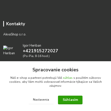
Kontakty
AkvaShop s.r.o.
Igor Heriban
+421915272027
(Po-Pia, 8-16 hod.)
akvashop@gmail.com
Spracovanie cookies
Náš e-shop a partneri potrebujú Váš
súhlas
s použitím súborov
cookies, aby Vám mohli zobrazovať informácie týkajúce sa Vašich
záujmov.
Súhlasím
Nastavenia
Realizujeme prírodné akvária: AkvaShop s.r.o. • IBAN:
SK3911000000002947087849