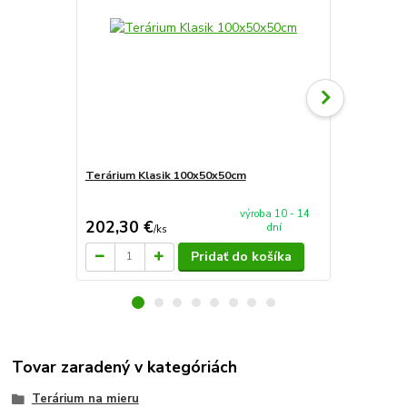
Terárium Klasik 100x50x50cm
Terárium Sp
výroba 10 - 14
202,30 €
90 €
dní
/
ks
/
ks
Pridať do košíka
Tovar zaradený v kategóriách
Terárium na mieru