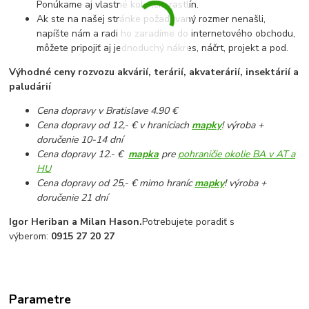
Ponúkame aj vlastné kolekcie rastlín.
Ak ste na našej stránke požadovaný rozmer nenašli,
napíšte nám a radi ho zaradíme do internetového obchodu,
môžete pripojiť aj jednoduchý nákres, náčrt, projekt a pod.
Výhodné ceny rozvozu akvárií, terárií, akvaterárií, insektárií a
paludárií
Cena dopravy v Bratislave 4.90 €
Cena dopravy od 12,- € v hraniciach
mapky
! výroba +
doručenie 10-14 dní
Cena dopravy 12.- €
mapka
pre
pohraničie okolie BA v AT a
HU
Cena dopravy od 25,- € mimo hraníc
mapky
! výroba +
doručenie 21 dní
Igor Heriban a Milan Hason.
Potrebujete poradiť s
výberom:
0915 27 20 27
Parametre