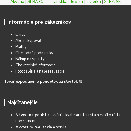
Akvaria
|
SERA CZ
|
Teraristika
|
Jewish
|
Jazierka
|
SERA SK
Informácie pre zákazníkov
O nás
Ako nakupovať
Platby
Obchodné podmienky
Nákup na splátky
Chovateľské informácie
Fotogaléria a naše realizácie
Tovar expedujeme pondelok až štvrtok
🟢
Najčítanejšie
Návod na použitie
akvárií, akvaterárií, terárií a niekoľko rád a
upozornení
Akvárium realizácia
a servis