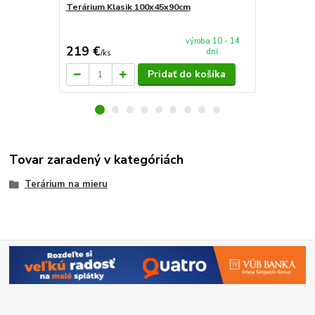
Terárium Klasik 100x45x90cm
AkvaTeráriu
mieru 160x
výroba 10 - 14
219 €
318 €
dní
/
ks
/
ks
Pridať do košíka
Tovar zaradený v kategóriách
Terárium na mieru