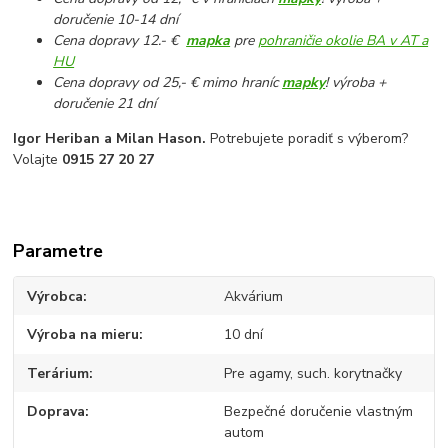
doručenie 10-14 dní
Cena dopravy 12.- €
mapka
pre
pohraničie okolie BA v AT a
HU
Cena dopravy od 25,- € mimo hraníc
mapky
! výroba +
doručenie 21 dní
Igor Heriban a Milan Hason.
Potrebujete poradiť s výberom?
Volajte
0915 27 20 27
Parametre
Výrobca
Akvárium
Výroba na mieru
10 dní
Terárium
Pre agamy, such. korytnačky
Doprava
Bezpečné doručenie vlastným
autom