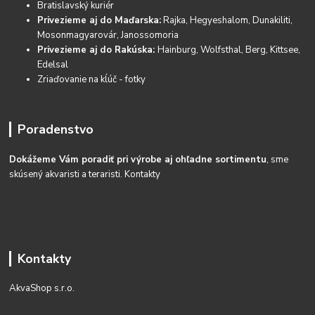
Bratislavský kuriér
Privezieme aj do Maďarska:
Rajka, Hegyeshalom, Dunakiliti,
Mosonmagyarovár, Janossomoria
Privezieme aj do Rakúska:
Hainburg, Wolfsthal, Berg, Kittsee,
Edelsal
Zriaďovanie na kĺúč - fotky
Poradenstvo
Dokážeme Vám poradiť pri výrobe aj ohľadne sortimentu
, sme
skúsený akvaristi a teraristi.
Kontakty
Kontakty
AkvaShop s.r.o.