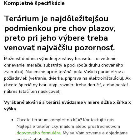
Kompletné špecifikácie
Terárium je najdôležitejšou
podmienkou pre chov plazov,
preto pri jeho výbere treba
venovať najväčšiu pozornosť.
Možnosť dodania výhodnej zostavy terasetu - osvetlenie,
ohrievanie, merače, substráty a pod. (poľa druhu chovaného
zvieratka). Naceníme aj iné teráriá, poľa Vašich parametrov a
požiadaviek (vetranie, dvierka, príprava na elektroinštaláciu). Ak
chcete špeciálny tvar, atyp, rozmer, treba doručiť, alebo poslať
nákres (stačí len naskicovať).
Vyrábané akváriá a teráriá uvádzame v miere dĺžka x šírka x
výška
Chcete terárium komplet na kľúč! Kontaktujte nás:
Najlepšie telefonicky, mailom alebo prostredníctvom
dopytového formulára
. My sa Vám ozveme a dojednáme
osobnú obhliadku.