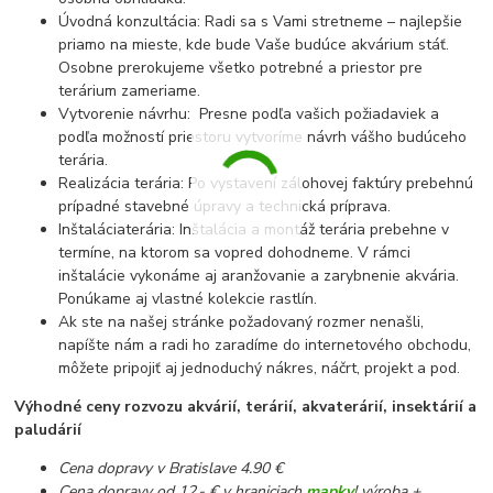
Úvodná konzultácia: Radi sa s Vami stretneme – najlepšie
priamo na mieste, kde bude Vaše budúce akvárium stáť.
Osobne prerokujeme všetko potrebné a priestor pre
terárium zameriame.
Vytvorenie návrhu: Presne podľa vašich požiadaviek a
podľa možností priestoru vytvoríme návrh vášho budúceho
terária.
Realizácia terária: Po vystavení zálohovej faktúry prebehnú
prípadné stavebné úpravy a technická príprava.
Inštaláciaterária: Inštalácia a montáž terária prebehne v
termíne, na ktorom sa vopred dohodneme. V rámci
inštalácie vykonáme aj aranžovanie a zarybnenie akvária.
Ponúkame aj vlastné kolekcie rastlín.
Ak ste na našej stránke požadovaný rozmer nenašli,
napíšte nám a radi ho zaradíme do internetového obchodu,
môžete pripojiť aj jednoduchý nákres, náčrt, projekt a pod.
Výhodné ceny rozvozu akvárií, terárií, akvaterárií, insektárií a
paludárií
Cena dopravy v Bratislave 4.90 €
Cena dopravy od 12,- € v hraniciach
mapky
! výroba +