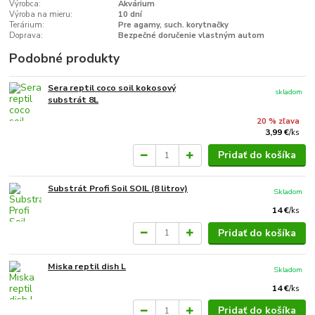
Výrobca:
Akvárium
Výroba na mieru:
10 dní
Terárium:
Pre agamy, such. korytnačky
Doprava:
Bezpečné doručenie vlastným autom
Podobné produkty
Sera reptil coco soil kokosový
skladom
substrát 8L
20 % zľava
3,99 €
/
ks
Pridať do košíka
Substrát Profi Soil SOIL (8 litrov)
Skladom
14 €
/
ks
Pridať do košíka
Miska reptil dish L
Skladom
14 €
/
ks
Pridať do košíka