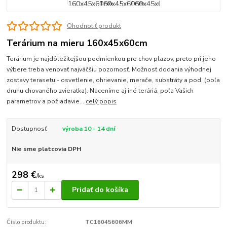
Ohodnotiť produkt
Terárium na mieru 160x45x60cm
Terárium je najdôležitejšou podmienkou pre chov plazov, preto pri jeho
výbere treba venovať najväčšiu pozornosť. Možnosť dodania výhodnej
zostavy terasetu - osvetlenie, ohrievanie, merače, substráty a pod. (poľa
druhu chovaného zvieratka). Naceníme aj iné teráriá, poľa Vašich
parametrov a požiadavie...
celý popis
Dostupnosť
výroba 10 - 14 dní
Nie sme platcovia DPH
298 €
/
ks
Pridať do košíka
Číslo produktu:
TC16045606MM