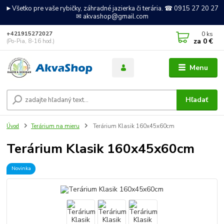
►Všetko pre vaše rybičky, záhradné jazierka či terária. ☎ 0915 27 20 27
✉ akvashop@gmail.com
0
ks
+421915272027
za
0 €
(Po-Pia, 8-16 hod.)
Menu
Hľadať
Úvod
Terárium na mieru
Terárium Klasik 160x45x60cm
Terárium Klasik 160x45x60cm
Novinka