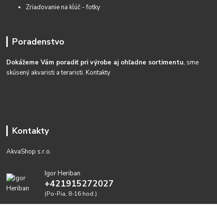
Zriaďovanie na kĺúč - fotky
Poradenstvo
Dokážeme Vám poradiť pri výrobe aj ohľadne sortimentu
, sme
skúsený akvaristi a teraristi.
Kontakty
Kontakty
AkvaShop s.r.o.
Igor Heriban
+421915272027
(Po-Pia, 8-16 hod.)
akvashop@gmail.com