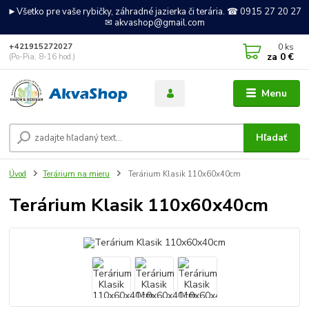
►Všetko pre vaše rybičky, záhradné jazierka či terária. ☎ 0915 27 20 27
✉ akvashop@gmail.com
0
ks
+421915272027
za
0 €
(Po-Pia, 8-16 hod.)
Menu
Hľadať
Úvod
Terárium na mieru
Terárium Klasik 110x60x40cm
Terárium Klasik 110x60x40cm