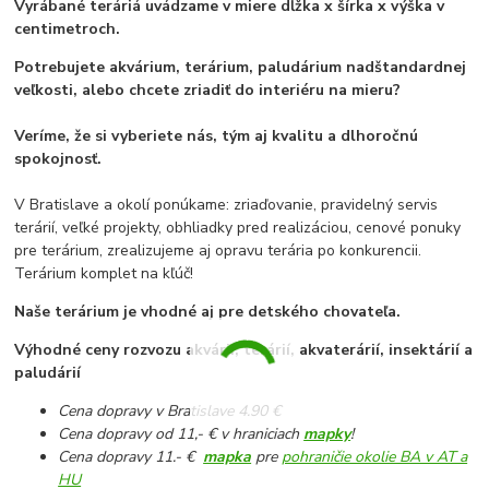
Vyrábané teráriá uvádzame v miere dĺžka x šírka x výška v
centimetroch.
Potrebujete akvárium, terárium, paludárium nadštandardnej
veľkosti, alebo chcete zriadiť do interiéru na mieru?
Veríme, že si vyberiete nás, tým aj kvalitu a dlhoročnú
spokojnosť.
V Bratislave a okolí ponúkame: zriaďovanie, pravidelný servis
terárií, veľké projekty, obhliadky pred realizáciou, cenové ponuky
pre terárium, zrealizujeme aj opravu terária po konkurencii.
Terárium komplet na kľúč!
Naše terárium je vhodné aj pre detského chovateľa.
Výhodné ceny rozvozu akvárií, terárií, akvaterárií, insektárií a
paludárií
Cena dopravy v Bratislave 4.90 €
Cena dopravy od 11,- € v hraniciach
mapky
!
Cena dopravy 11.- €
mapka
pre
pohraničie okolie BA v AT a
HU