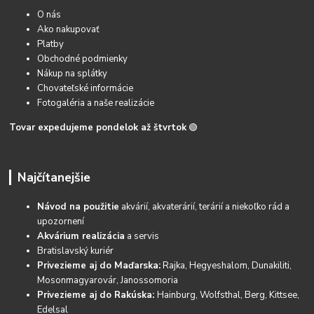
O nás
Ako nakupovať
Platby
Obchodné podmienky
Nákup na splátky
Chovateľské informácie
Fotogaléria a naše realizácie
Tovar expedujeme pondelok až štvrtok
🟢
Najčítanejšie
Návod na použitie
akvárií, akvaterárií, terárií a niekoľko rád a
upozornení
Akvárium realizácia
a servis
Bratislavský kuriér
Privezieme aj do Maďarska:
Rajka, Hegyeshalom, Dunakiliti,
Mosonmagyarovár, Janossomoria
Privezieme aj do Rakúska:
Hainburg, Wolfsthal, Berg, Kittsee,
Edelsal