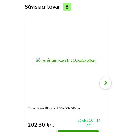
Súvisiaci tovar
8
Terárium Klasik 100x50x50cm
Terárium Sp
výroba 10 - 14
202,30 €
90 €
dní
/
ks
/
ks