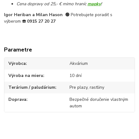
Cena dopravy od 25,- € mimo hraníc
mapky
!
Igor Heriban a Milan Hason
🟢
Potrebujete poradiť s
výberom
☎️
0915 27 20 27
Parametre
Výrobca
Akvárium
Výroba na mieru
10 dní
Terárium / paludárium
Pre plazy, rastliny
Doprava
Bezpečné doručenie vlastným
autom