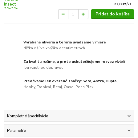
27,80 €
/
ks
Pridať do košíka
Vyrábané akváriá a teráriá uvádzame v miere
dĺžka x šírka x výška v centimetroch.
Za kvalitu ručíme, a preto uskutočňujeme rozvoz vivárií
iba vlastnou dopravou.
Predávame len overené značky: Sera, Astra, Dupla,
Hobby, Tropical, Rataj, Oase, Penn Plax...
Kompletné špecifikácie
Parametre