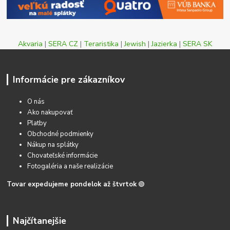
Akvaria
|
SERA CZ
|
Teraristika
|
Jewish
|
Jazierka
|
SERA SK
Informácie pre zákazníkov
O nás
Ako nakupovať
Platby
Obchodné podmienky
Nákup na splátky
Chovateľské informácie
Fotogaléria a naše realizácie
Tovar expedujeme pondelok až štvrtok
🟢
Najčítanejšie