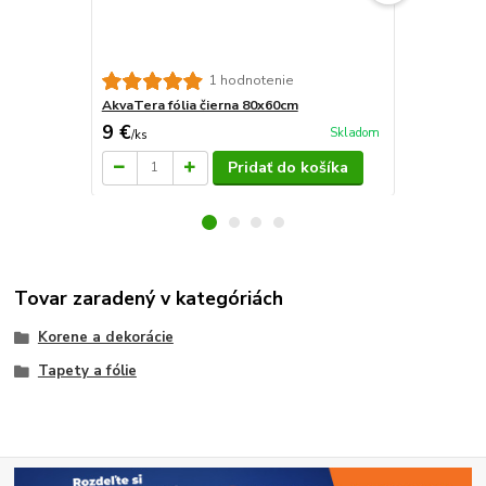
AkvaTera fó
1 hodnotenie
AkvaTera fólia čierna 80x60cm
9 €
16 €
Skladom
/
ks
/
ks
Pridať do košíka
Tovar zaradený v kategóriách
Korene a dekorácie
Tapety a fólie