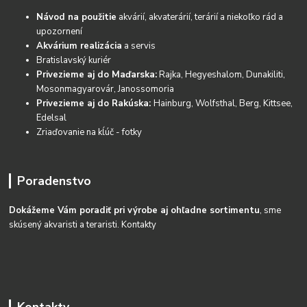
Návod na použitie
akvárií, akvaterárií, terárií a niekoľko rád a
upozornení
Akvárium realizácia
a servis
Bratislavský kuriér
Privezieme aj do Maďarska:
Rajka, Hegyeshalom, Dunakiliti,
Mosonmagyarovár, Janossomoria
Privezieme aj do Rakúska:
Hainburg, Wolfsthal, Berg, Kittsee,
Edelsal
Zriaďovanie na kĺúč - fotky
Poradenstvo
Dokážeme Vám poradiť pri výrobe aj ohľadne sortimentu
, sme
skúsený akvaristi a teraristi.
Kontakty
Kontakty