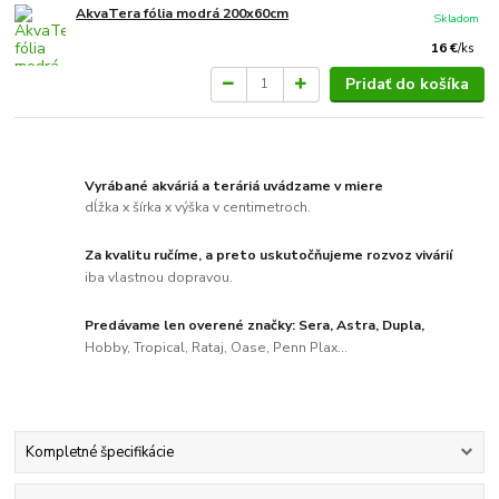
AkvaTera fólia modrá 200x60cm
Skladom
16 €
/
ks
Pridať do košíka
Vyrábané akváriá a teráriá uvádzame v miere
dĺžka x šírka x výška v centimetroch.
Za kvalitu ručíme, a preto uskutočňujeme rozvoz vivárií
iba vlastnou dopravou.
Predávame len overené značky: Sera, Astra, Dupla,
Hobby, Tropical, Rataj, Oase, Penn Plax...
Kompletné špecifikácie