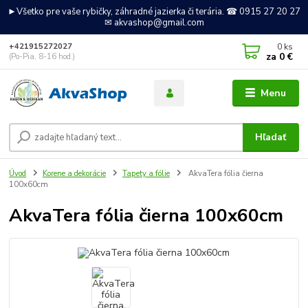
►Všetko pre vaše rybičky, záhradné jazierka či terária. ☎ 0915 27 20 27
✉ akvashop@gmail.com
0
ks
+421915272027
za
0 €
(Po-Pia, 8-16 hod.)
Menu
Hľadať
Úvod
Korene a dekorácie
Tapety a fólie
AkvaTera fólia čierna
100x60cm
AkvaTera fólia čierna 100x60cm