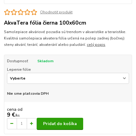
Ohodnotiť produkt
AkvaTera fólia čierna 100x60cm
Samolepiace akváriové pozadia sú trendom v akvaristike a teraristike.
Kvalitná samolepiaca akvatera fólia určená na polep zadnej (bočnej)
steny akvárií, terárií, akvaterárií alebo paludárií.
celý popis
Dostupnosť
Skladom
Lepenie fólie
Nie sme platcovia DPH
cena od
9 €
/
ks
Pridať do košíka