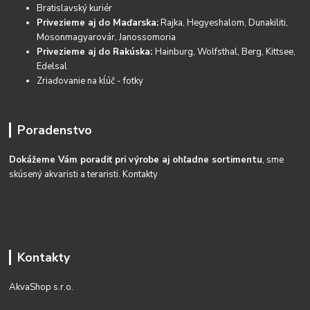
Bratislavský kuriér
Privezieme aj do Maďarska:
Rajka, Hegyeshalom, Dunakiliti,
Mosonmagyarovár, Janossomoria
Privezieme aj do Rakúska:
Hainburg, Wolfsthal, Berg, Kittsee,
Edelsal
Zriaďovanie na kĺúč - fotky
Poradenstvo
Dokážeme Vám poradiť pri výrobe aj ohľadne sortimentu
, sme
skúsený akvaristi a teraristi.
Kontakty
Kontakty
AkvaShop s.r.o.