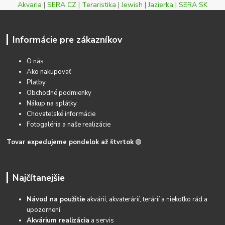
Akvaria
|
SERA CZ
|
Teraristika
|
Jewish
|
Jazierka
|
SERA SK
Informácie pre zákazníkov
O nás
Ako nakupovať
Platby
Obchodné podmienky
Nákup na splátky
Chovateľské informácie
Fotogaléria a naše realizácie
Tovar expedujeme pondelok až štvrtok
🟢
Najčítanejšie
Návod na použitie
akvárií, akvaterárií, terárií a niekoľko rád a
upozornení
Akvárium realizácia
a servis