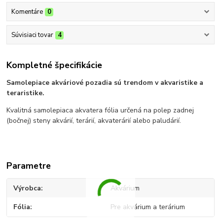
Komentáre
0
Súvisiaci tovar
4
Kompletné špecifikácie
Samolepiace akváriové pozadia sú trendom v akvaristike a
teraristike.
Kvalitná samolepiaca akvatera fólia určená na polep zadnej
(bočnej) steny akvárií, terárií, akvaterárií alebo paludárií.
Parametre
Výrobca
Akvárium
Fólia
Pre akvárium a terárium