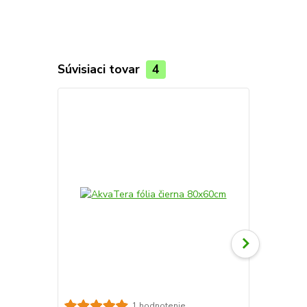
Súvisiaci tovar
4
AkvaTera fó
1 hodnotenie