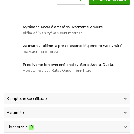
Vyrábané akváriá a teráriá uvádzame v miere
dĺžka x šírka x výška v centimetroch.
Za kvalitu ručíme, a preto uskutočňujeme rozvoz vivárií
iba vlastnou dopravou.
Predávame len overené značky: Sera, Astra, Dupla,
Hobby, Tropical, Rataj, Oase, Penn Plax...
Kompletné špecifikácie
Parametre
Hodnotenie
0