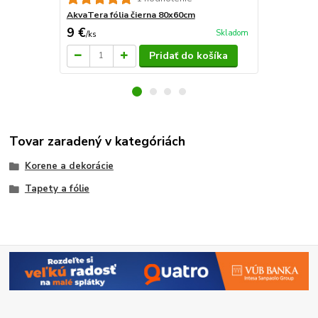
AkvaTera fólia čierna 80x60cm
9 €
16 €
Skladom
/
ks
/
ks
Pridať do košíka
Tovar zaradený v kategóriách
Korene a dekorácie
Tapety a fólie