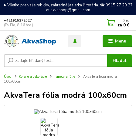
►Všetko pre vaše rybičky, záhradné jazierka či terária. ☎ 0915 27 20 27
✉ akvashop@gmail.com
0
ks
+421915272027
za
0 €
(Po-Pia, 8-16 hod.)
Menu
Hľadať
Úvod
Korene a dekorácie
Tapety a fólie
AkvaTera fólia modrá
100x60cm
AkvaTera fólia modrá 100x60cm