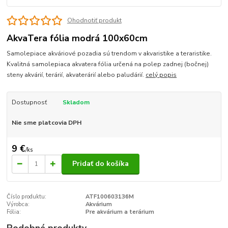
Ohodnotiť produkt
AkvaTera fólia modrá 100x60cm
Samolepiace akváriové pozadia sú trendom v akvaristike a teraristike.
Kvalitná samolepiaca akvatera fólia určená na polep zadnej (bočnej)
steny akvárií, terárií, akvaterárií alebo paludárií.
celý popis
Dostupnosť
Skladom
Nie sme platcovia DPH
9 €
/
ks
Pridať do košíka
Číslo produktu:
ATF100603136M
Výrobca:
Akvárium
Fólia:
Pre akvárium a terárium
Podobné produkty