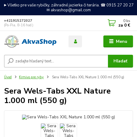
►Všetko pre vaše rybičky, záhradné jazierka či terária. ☎ 0915 27 20 27
✉ akvashop@gmail.com
0
ks
+421915272027
za
0 €
(Po-Pia, 8-16 hod.)
Menu
Hľadať
Úvod
Krmivo pre ryby
Sera Wels-Tabs XXL Nature 1.000 ml (550 g)
Sera Wels-Tabs XXL Nature
1.000 ml (550 g)