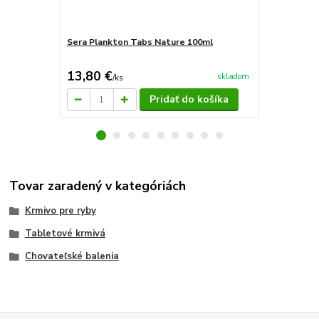
Sera Plankton Tabs Nature 100ml
Sera Plankt
kg)
13,80 €
101,76 
skladom
/
ks
Pridať do košíka
Tovar zaradený v kategóriách
Krmivo pre ryby
Tabletové krmivá
Chovateľské balenia