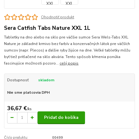
Ohodnotiť produkt
Sera Catfish Tabs Nature XXL 1L
Tabletky na dno alebo na sklo pre väčšie sumce Sera Wels-Tabs XXL
Nature je základné krmivo bez farbív a konzervačných látok pre väčších
sumcov (napr. Plecos) a ďalšie ryby žijúce na dne. Veľké tabletky môžu
byť tiež pritlačené na sklo akvária. Tento spôsob kŕmenia ponúka
fascinujúce možnosti pozoro...
celý popis
Dostupnosť
skladom
Nie sme platcovia DPH
36,67 €
/
ks
Pridať do košíka
Číslo produktu:
00499