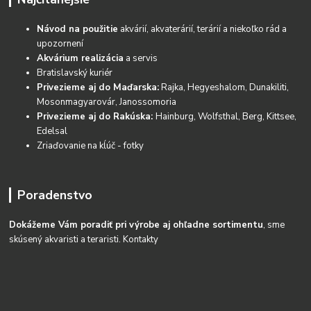
Návod na použitie
akvárií, akvaterárií, terárií a niekoľko rád a
upozornení
Akvárium realizácia
a servis
Bratislavský kuriér
Privezieme aj do Maďarska:
Rajka, Hegyeshalom, Dunakiliti,
Mosonmagyarovár, Janossomoria
Privezieme aj do Rakúska:
Hainburg, Wolfsthal, Berg, Kittsee,
Edelsal
Zriaďovanie na kĺúč - fotky
Poradenstvo
Dokážeme Vám poradiť pri výrobe aj ohľadne sortimentu
, sme
skúsený akvaristi a teraristi.
Kontakty