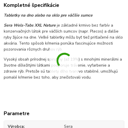
Kompletné špecifikácie
Tabletky na dno alebo na sklo pre väčšie sumce
Sera Wels-Tabs XXL Nature
je základné krmivo bez farbív a
konzervačných látok pre väčších sumcov (napr. Plecos) a ďalšie
ryby žijúce na dne. Veľké tabletky môžu byť tiež pritlačené na sklo
akvária. Tento spôsob kŕmenia ponúka fascinujúce možnosti
pozorovania rôznych druhov rýb.
Vysoký obsah prírodnej spiruliny (až 19%) s mnohými minerálmi a
životne dôležitými látkami podporuje trávenie, vyfarbenie a
zdravie rýb. Pretože sú tablety dlho tvarovo stabilné, umožňujú
pomalé kŕmenie bez toho, aby znečisťovali vodu.
Parametre
Výrobca
Sera