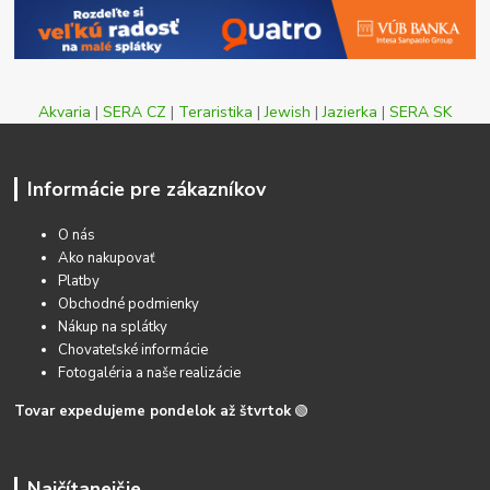
Akvaria
|
SERA CZ
|
Teraristika
|
Jewish
|
Jazierka
|
SERA SK
Informácie pre zákazníkov
O nás
Ako nakupovať
Platby
Obchodné podmienky
Nákup na splátky
Chovateľské informácie
Fotogaléria a naše realizácie
Tovar expedujeme pondelok až štvrtok
🟢
Najčítanejšie