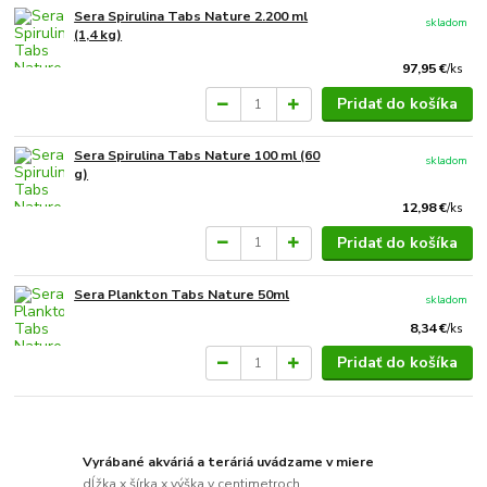
Sera Spirulina Tabs Nature 2.200 ml
skladom
(1,4 kg)
97,95 €
/
ks
Pridať do košíka
Sera Spirulina Tabs Nature 100 ml (60
skladom
g)
12,98 €
/
ks
Pridať do košíka
Sera Plankton Tabs Nature 50ml
skladom
8,34 €
/
ks
Pridať do košíka
Vyrábané akváriá a teráriá uvádzame v miere
dĺžka x šírka x výška v centimetroch.