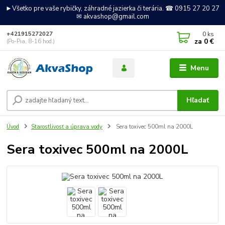
►Všetko pre vaše rybičky, záhradné jazierka či terária. ☎ 0915 27 20 27
✉ akvashop@gmail.com
0
ks
+421915272027
za
0 €
(Po-Pia, 8-16 hod.)
Menu
Hľadať
Úvod
Starostlivosť a úprava vody
Sera toxivec 500ml na 2000L
Sera toxivec 500ml na 2000L