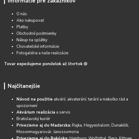
Informácie pre zákazníkov
O nás
Ako nakupovať
Platby
Obchodné podmienky
Nákup na splátky
Chovateľské informácie
Fotogaléria a naše realizácie
Tovar expedujeme pondelok až štvrtok
🟢
Najčítanejšie
Návod na použitie
akvárií, akvaterárií, terárií a niekoľko rád a
upozornení
Akvárium realizácia
a servis
Bratislavský kuriér
Privezieme aj do Maďarska:
Rajka, Hegyeshalom, Dunakiliti,
Mosonmagyarovár, Janossomoria
Privezieme aj do Rakúska:
Hainburg, Wolfsthal, Berg, Kittsee,