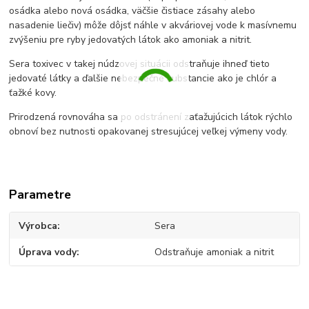
osádka alebo nová osádka, väčšie čistiace zásahy alebo
nasadenie liečiv) môže dôjsť náhle v akváriovej vode k masívnemu
zvýšeniu pre ryby jedovatých látok ako amoniak a nitrit.
Sera toxivec v takej núdzovej situácii odstraňuje ihneď tieto
jedovaté látky a ďalšie nebezpečné substancie ako je chlór a
ťažké kovy.
Prirodzená rovnováha sa po odstránení zaťažujúcich látok rýchlo
obnoví bez nutnosti opakovanej stresujúcej veľkej výmeny vody.
Parametre
Výrobca
Sera
Úprava vody
Odstraňuje amoniak a nitrit