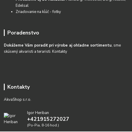
Edelsal
Zriaďovanie na kĺúč - fotky
Poradenstvo
Dokážeme Vám poradiť pri výrobe aj ohľadne sortimentu
, sme
skúsený akvaristi a teraristi.
Kontakty
Kontakty
AkvaShop s.r.o.
Igor Heriban
+421915272027
(Po-Pia, 8-16 hod.)