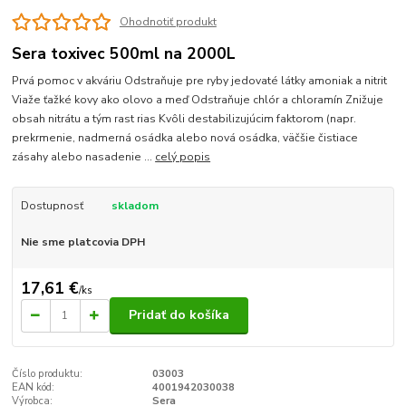
Ohodnotiť produkt
Sera toxivec 500ml na 2000L
Prvá pomoc v akváriu Odstraňuje pre ryby jedovaté látky amoniak a nitrit
Viaže ťažké kovy ako olovo a meď Odstraňuje chlór a chloramín Znižuje
obsah nitrátu a tým rast rias Kvôli destabilizujúcim faktorom (napr.
prekrmenie, nadmerná osádka alebo nová osádka, väčšie čistiace
zásahy alebo nasadenie ...
celý popis
Dostupnosť
skladom
Nie sme platcovia DPH
17,61 €
/
ks
Pridať do košíka
Číslo produktu:
03003
EAN kód:
4001942030038
Výrobca:
Sera