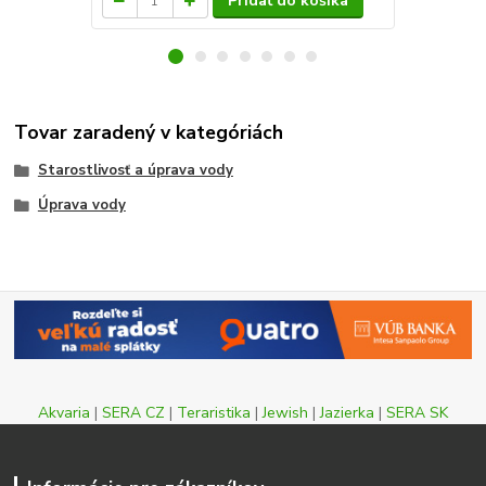
Pridať do košíka
Tovar zaradený v kategóriách
Starostlivosť a úprava vody
Úprava vody
Akvaria
|
SERA CZ
|
Teraristika
|
Jewish
|
Jazierka
|
SERA SK