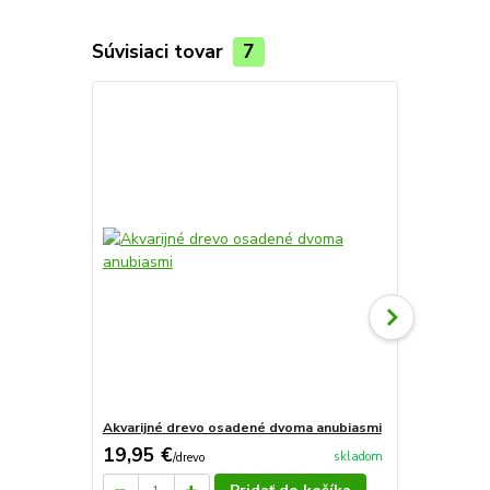
Súvisiaci tovar
7
TOP produkt
Akvarijné drevo osadené dvoma anubiasmi
Sera bio nit
19,95 €
9,26 €
skladom
/
drevo
/
ks