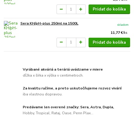
Pridať do košíka
Sera KH/pH-plus 250ml na 1500L
skladom
11,77 €
/
ks
Pridať do košíka
Vyrábané akváriá a teráriá uvádzame v miere
dĺžka x šírka x výška v centimetroch.
Za kvalitu ručíme, a preto uskutočňujeme rozvoz vivárií
iba vlastnou dopravou.
Predávame len overené značky: Sera, Astra, Dupla,
Hobby, Tropical, Rataj, Oase, Penn Plax...