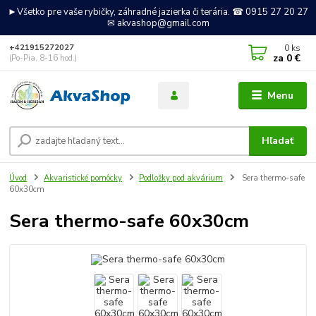
►Všetko pre vaše rybičky, záhradné jazierka či terária. ☎ 0915 27 20 27
✉ akvashop@gmail.com
0
ks
+421915272027
za
0 €
(Po-Pia, 8-16 hod.)
Menu
Hľadať
Úvod
Akvaristické pomôcky
Podložky pod akvárium
Sera thermo-safe
60x30cm
Sera thermo-safe 60x30cm