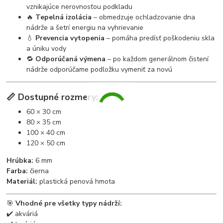
vznikajúce nerovnosťou podkladu
🔥
Tepelná izolácia
– obmedzuje ochladzovanie dna
nádrže a šetrí energiu na vyhrievanie
💧
Prevencia vytopenia
– pomáha predísť poškodeniu skla
a úniku vody
🔁
Odporúčaná výmena
– po každom generálnom čistení
nádrže odporúčame podložku vymeniť za novú
📏
Dostupné rozmery:
60 × 30 cm
80 × 35 cm
100 × 40 cm
120 × 50 cm
Hrúbka:
6 mm
Farba:
čierna
Materiál:
plastická penová hmota
🎯
Vhodné pre všetky typy nádrží:
✔️ akváriá