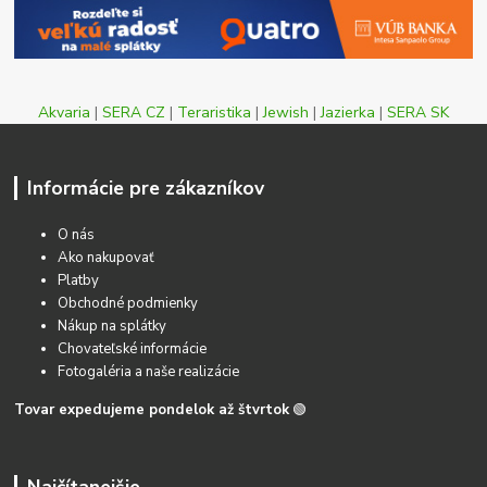
Akvaria
|
SERA CZ
|
Teraristika
|
Jewish
|
Jazierka
|
SERA SK
Informácie pre zákazníkov
O nás
Ako nakupovať
Platby
Obchodné podmienky
Nákup na splátky
Chovateľské informácie
Fotogaléria a naše realizácie
Tovar expedujeme pondelok až štvrtok
🟢
Najčítanejšie