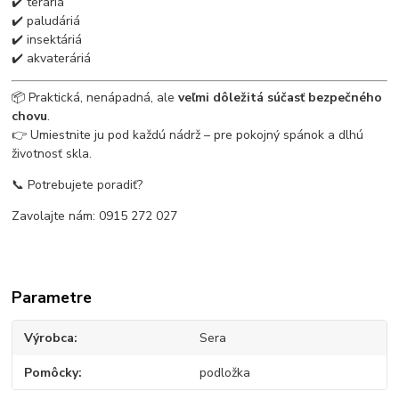
✔️ teráriá
✔️ paludáriá
✔️ insektáriá
✔️ akvateráriá
📦 Praktická, nenápadná, ale
veľmi dôležitá súčasť bezpečného
chovu
.
👉 Umiestnite ju pod každú nádrž – pre pokojný spánok a dlhú
životnosť skla.
📞 Potrebujete poradiť?
Zavolajte nám: 0915 272 027
Parametre
Výrobca
Sera
Pomôcky
podložka