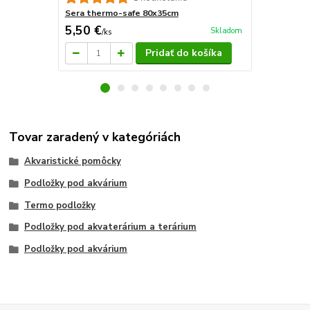
Sera thermo-safe 80x35cm
Sera therm
5,50 €
7,10 €
Skladom
/
ks
/
ks
Pridať do košíka
Tovar zaradený v kategóriách
Akvaristické pomôcky
Podložky pod akvárium
Termo podložky
Podložky pod akvaterárium a terárium
Podložky pod akvárium