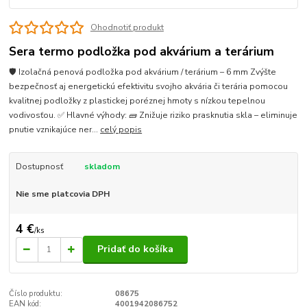
Ohodnotiť produkt
Sera termo podložka pod akvárium a terárium
🛡️ Izolačná penová podložka pod akvárium / terárium – 6 mm Zvýšte
bezpečnosť aj energetickú efektivitu svojho akvária či terária pomocou
kvalitnej podložky z plastickej poréznej hmoty s nízkou tepelnou
vodivosťou. ✅ Hlavné výhody: 🧱 Znižuje riziko prasknutia skla – eliminuje
pnutie vznikajúce ner...
celý popis
Dostupnosť
skladom
Nie sme platcovia DPH
4 €
/
ks
Pridať do košíka
Číslo produktu:
08675
EAN kód:
4001942086752