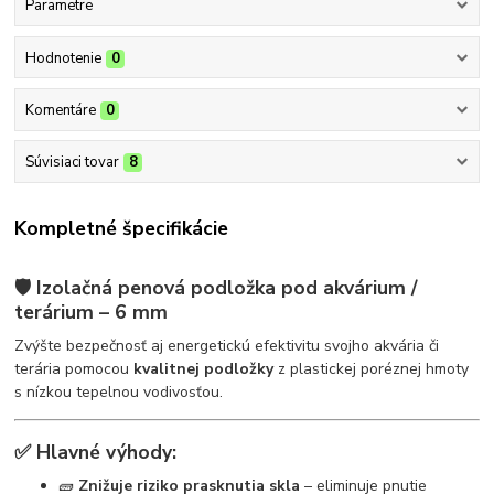
Parametre
Hodnotenie
0
Komentáre
0
Súvisiaci tovar
8
Kompletné špecifikácie
🛡️
Izolačná penová podložka pod akvárium /
terárium – 6 mm
Zvýšte bezpečnosť aj energetickú efektivitu svojho akvária či
terária pomocou
kvalitnej podložky
z plastickej poréznej hmoty
s nízkou tepelnou vodivosťou.
✅
Hlavné výhody:
🧱
Znižuje riziko prasknutia skla
– eliminuje pnutie