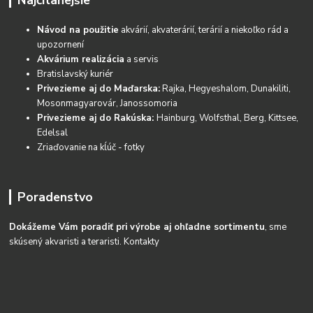
Návod na použitie
akvárií, akvaterárií, terárií a niekoľko rád a
upozornení
Akvárium realizácia
a servis
Bratislavský kuriér
Privezieme aj do Maďarska:
Rajka, Hegyeshalom, Dunakiliti,
Mosonmagyarovár, Janossomoria
Privezieme aj do Rakúska:
Hainburg, Wolfsthal, Berg, Kittsee,
Edelsal
Zriaďovanie na kĺúč - fotky
Poradenstvo
Dokážeme Vám poradiť pri výrobe aj ohľadne sortimentu
, sme
skúsený akvaristi a teraristi.
Kontakty