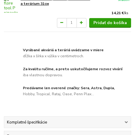
a terárium 31см
14,21 €
/
ks
Pridať do košíka
Vyrábané akváriá a teráriá uvádzame v miere
dĺžka x šírka x výška v centimetroch.
Za kvalitu ručíme, a preto uskutočňujeme rozvoz vivárií
iba vlastnou dopravou.
Predávame len overené značky: Sera, Astra, Dupla,
Hobby, Tropical, Rataj, Oase, Penn Plax...
Kompletné špecifikácie