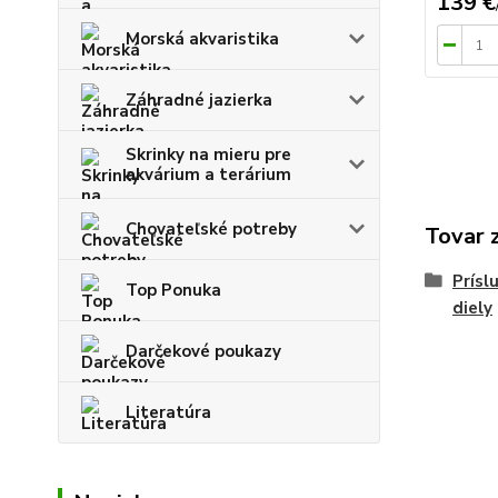
139 €
Morská akvaristika
Záhradné jazierka
Skrinky na mieru pre
akvárium a terárium
Chovateľské potreby
Tovar 
Prísl
Top Ponuka
diely
Darčekové poukazy
Literatúra