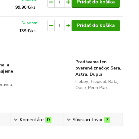
Pridať do košíka
99,90 €
/
ks
Skladom
Pridať do košíka
139 €
/
ks
Predávame len
me, a
overené značky: Sera,
ňujeme
Astra, Dupla,
Hobby, Tropical, Rataj,
pravou.
Oase, Penn Plax...
Komentáre
0
Súvisiaci tovar
7