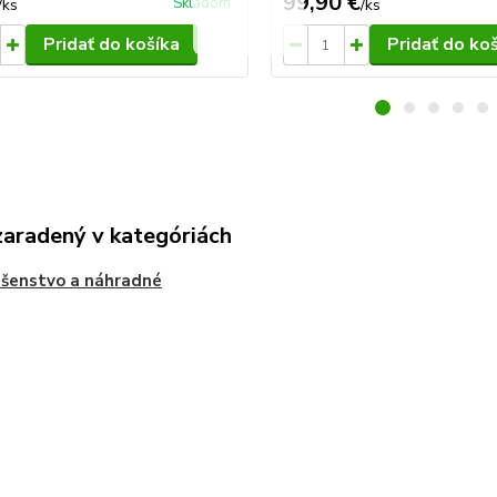
99,90 €
Skladom
/
ks
/
ks
Pridať do košíka
Pridať do ko
zaradený v kategóriách
ušenstvo a náhradné