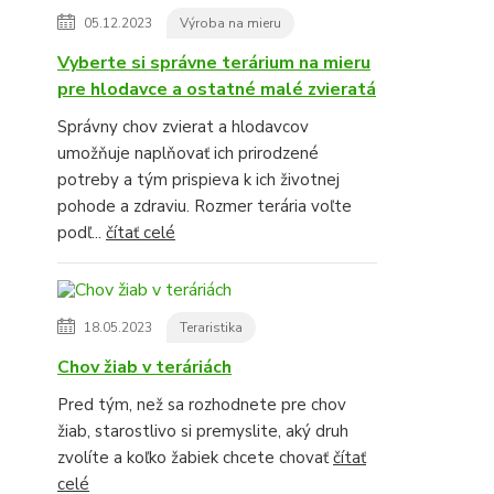
05.12.2023
Výroba na mieru
Vyberte si správne terárium na mieru
pre hlodavce a ostatné malé zvieratá
Správny chov zvierat a hlodavcov
umožňuje naplňovať ich prirodzené
potreby a tým prispieva k ich životnej
pohode a zdraviu. Rozmer terária voľte
podľ...
čítať celé
18.05.2023
Teraristika
Chov žiab v teráriách
Pred tým, než sa rozhodnete pre chov
žiab, starostlivo si premyslite, aký druh
zvolíte a koľko žabiek chcete chovať
čítať
celé