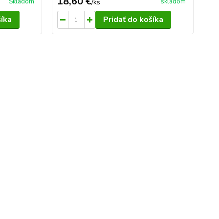
18,60 €
7,
Skladom
skladom
/
ks
šíka
Pridať do košíka