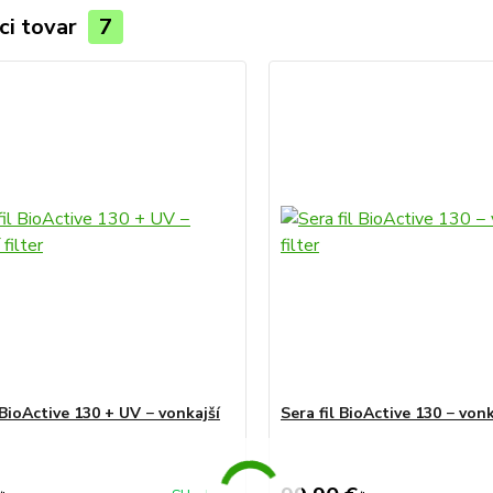
ci tovar
7
 BioActive 130 + UV − vonkajší
Sera fil BioActive 130 − vonka