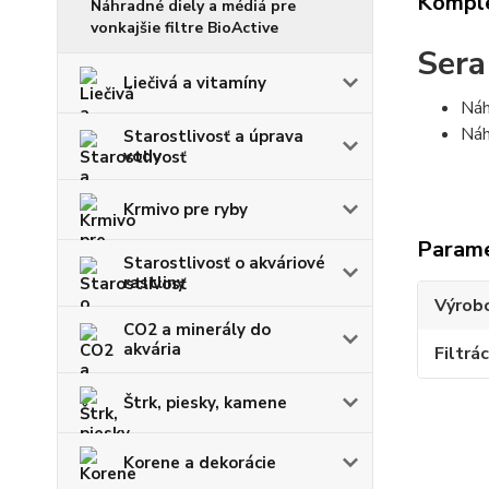
Komple
Náhradné diely a médiá pre
vonkajšie filtre BioActive
Sera
Liečivá a vitamíny
Náh
Náh
Starostlivosť a úprava
vody
Krmivo pre ryby
Param
Starostlivosť o akváriové
rastliny
Výrob
CO2 a minerály do
akvária
Filtrác
Štrk, piesky, kamene
Korene a dekorácie