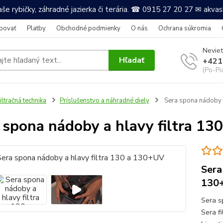
še rybičky, záhradné jazierka či terária. ☎ 0915 27 20 27 ✉ akv
povať
Platby
Obchodné podmienky
O nás
Ochrana súkromia
Neviet
Hľadať
+421
(Po-Pi
iltračná technika
Príslušenstvo a náhradné diely
Sera spona nádoby a
 spona nádoby a hlavy filtra 1
Sera
130
Sera sp
Sera fi