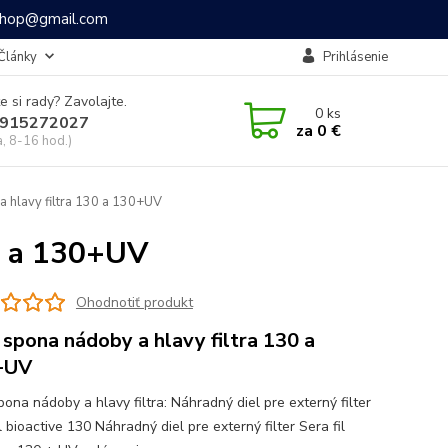
ashop@gmail.com
Články
Prihlásenie
e si rady? Zavolajte.
0
ks
915272027
za
0 €
a, 8-16 hod.)
 hlavy filtra 130 a 130+UV
30 a 130+UV
Ohodnotiť produkt
 spona nádoby a hlavy filtra 130 a
+UV
ona nádoby a hlavy filtra: Náhradný diel pre externý filter
l bioactive 130 Náhradný diel pre externý filter Sera fil