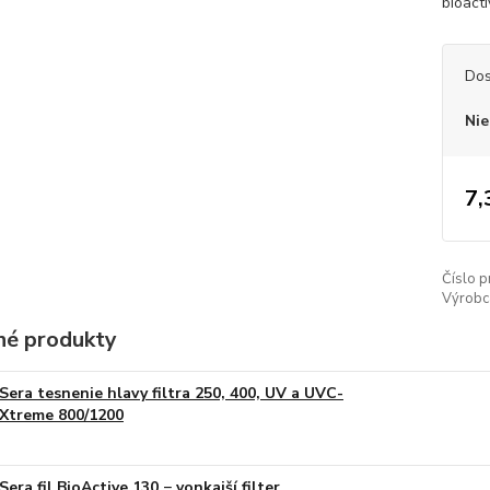
bioact
Dos
Nie
7,
Číslo p
Výrobc
é produkty
Sera tesnenie hlavy filtra 250, 400, UV a UVC-
Xtreme 800/1200
Sera fil BioActive 130 − vonkajší filter