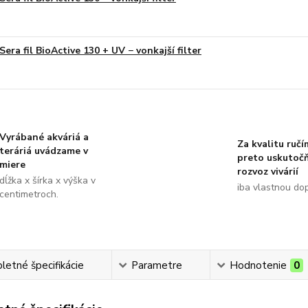
Sera fil BioActive 130 + UV − vonkajší filter
Vyrábané akváriá a
Za kvalitu ručí
teráriá uvádzame v
preto uskutoč
miere
rozvoz vivárií
dĺžka x šírka x výška v
iba vlastnou do
centimetroch.
etné špecifikácie
Parametre
Hodnotenie
0