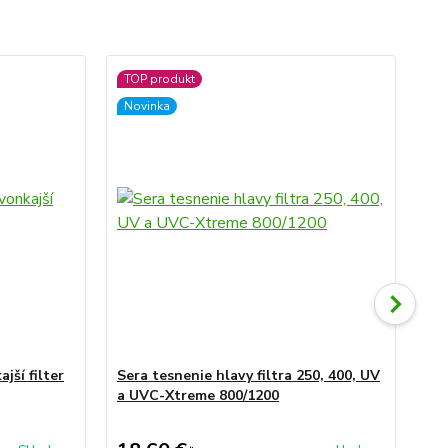
TOP produkt
TO
Novinka
jší filter
Sera tesnenie hlavy filtra 250, 400, UV
ser
a UVC-Xtreme 800/1200
fil