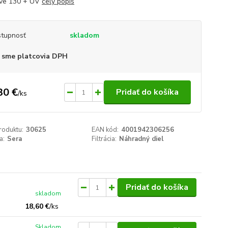
ive 130 + UV
celý popis
tupnosť
skladom
 sme platcovia DPH
30 €
Pridať do košíka
/
ks
roduktu:
30625
EAN kód:
4001942306256
a:
Sera
Filtrácia:
Náhradný diel
Pridať do košíka
skladom
18,60 €
/
ks
Skladom