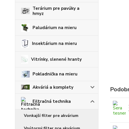
Terárium pre pavúky a
hmyz
Paludárium na mieru
Insektárium na mieru
Vitrínky, slenené hranty
Pokladnička na mieru
Akváriá a komplety
Podobn
Filtračná technika
Vonkajší filter pre akvárium
Vnútorný filter pre akvárium