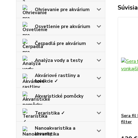
Súvisia
Ohrievanie pre akvárium
Osvetlenie pre akvárium
Čerpadlá pre akvárium
Analýza vody a testy
Akváriové rastliny a
kolekcie ✓
Akvaristické pomôcky
Teraristika ✓
Sera fil
filter
Nanoakvaristika a
krevety