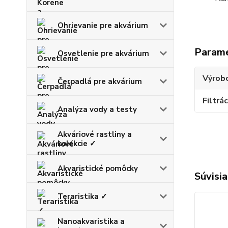
Ohrievanie pre akvárium
Param
Osvetlenie pre akvárium
Výrob
Čerpadlá pre akvárium
Filtrác
Analýza vody a testy
Akváriové rastliny a
kolekcie ✓
Akvaristické pomôcky
Súvisia
Teraristika ✓
Nanoakvaristika a