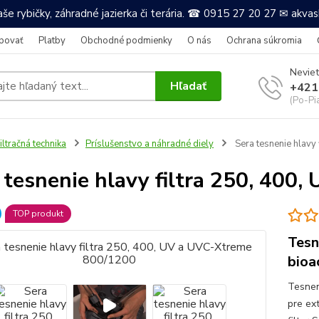
še rybičky, záhradné jazierka či terária. ☎ 0915 27 20 27 ✉ akv
povať
Platby
Obchodné podmienky
O nás
Ochrana súkromia
Neviet
Hľadať
+421
(Po-Pi
iltračná technika
Príslušenstvo a náhradné diely
Sera tesnenie hlavy
 tesnenie hlavy filtra 250, 400
TOP produkt
Tesne
bioa
Tesneni
pre ext