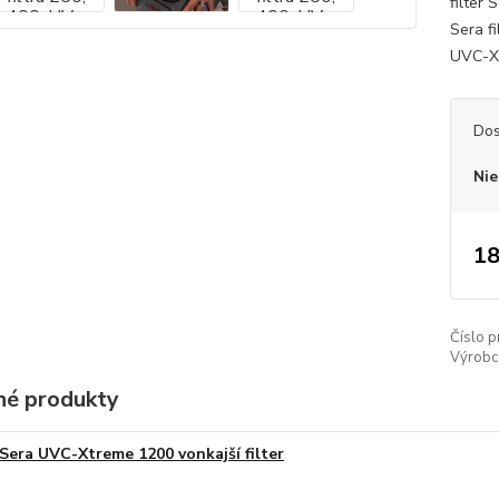
filter 
Sera f
UVC-X
Dos
Nie
18
Číslo p
Výrobc
é produkty
Sera UVC-Xtreme 1200 vonkajší filter