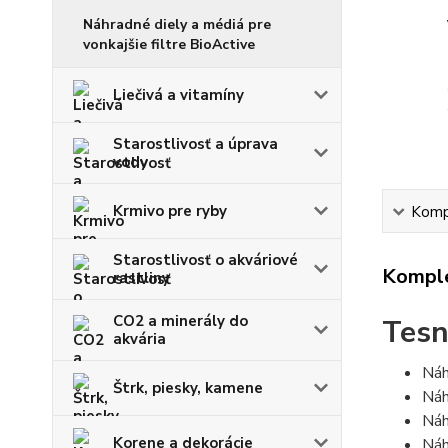
Náhradné diely a médiá pre
vonkajšie filtre BioActive
Liečivá a vitamíny
Starostlivosť a úprava
vody
Krmivo pre ryby
Kompl
Starostlivosť o akváriové
Komple
rastliny
CO2 a minerály do
Tesn
akvária
Náh
Štrk, piesky, kamene
Náh
Náh
Korene a dekorácie
Náh