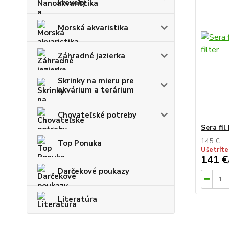
krevety
Morská akvaristika
Záhradné jazierka
Skrinky na mieru pre
akvárium a terárium
Chovateľské potreby
Sera fil
145 €
Top Ponuka
Ušetríte
141 €
Darčekové poukazy
Literatúra