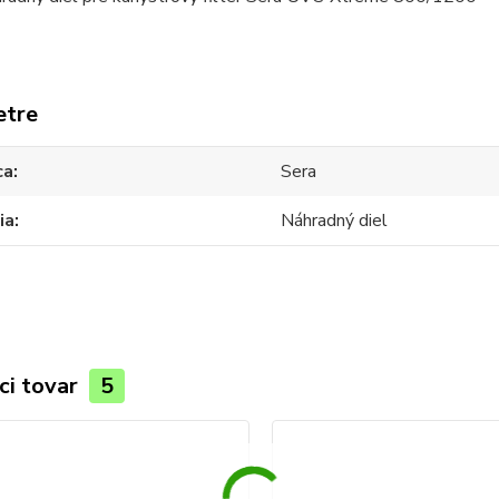
etre
ca
Sera
ia
Náhradný diel
ci tovar
5