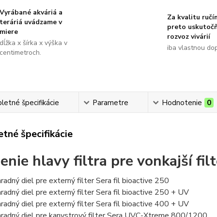
Vyrábané akváriá a
Za kvalitu ručí
teráriá uvádzame v
preto uskutoč
miere
rozvoz vivárií
dĺžka x šírka x výška v
iba vlastnou do
centimetroch.
etné špecifikácie
Parametre
Hodnotenie
0
tné špecifikácie
enie hlavy filtra pre vonkajší fil
radný diel pre externý filter Sera fil bioactive 250
radný diel pre externý filter Sera fil bioactive 250 + UV
radný diel pre externý filter Sera fil bioactive 400 + UV
radný diel pre kanystrový filter Sera UVC-Xtreme 800/1200