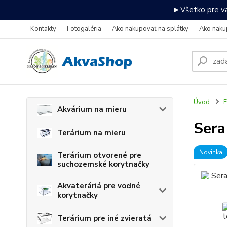
►Všetko pre va
Kontakty
Fotogaléria
Ako nakupovať na splátky
Ako naku
Úvod
F
Akvárium na mieru
Sera
Terárium na mieru
Novinka
Terárium otvorené pre
suchozemské korytnačky
Akvateráriá pre vodné
korytnačky
Terárium pre iné zvieratá