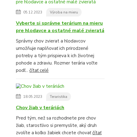
05.12.2023
Výroba na mieru
Vyberte si správne terárium na mieru
pre hlodavce a ostatné malé zvieratá
Správny chov zvierat a hlodavcov
umožňuje naplňovať ich prirodzené
potreby a tým prispieva k ich životnej
pohode a zdraviu. Rozmer terária voľte
podľ...
čítať celé
18.05.2023
Teraristika
Chov žiab v teráriách
Pred tým, než sa rozhodnete pre chov
žiab, starostlivo si premyslite, aký druh
zvolíte a koľko žabiek chcete chovať
čítať