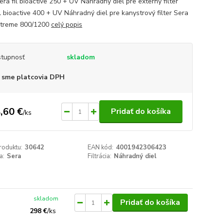
Sera fil bioactive 250 + UV Náhradný diel pre externý filter
il bioactive 400 + UV Náhradný diel pre kanystrový filter Sera
treme 800/1200
celý popis
tupnosť
skladom
 sme platcovia DPH
,60 €
Pridať do košíka
/
ks
roduktu:
30642
EAN kód:
4001942306423
a:
Sera
Filtrácia:
Náhradný diel
skladom
Pridať do košíka
298 €
/
ks