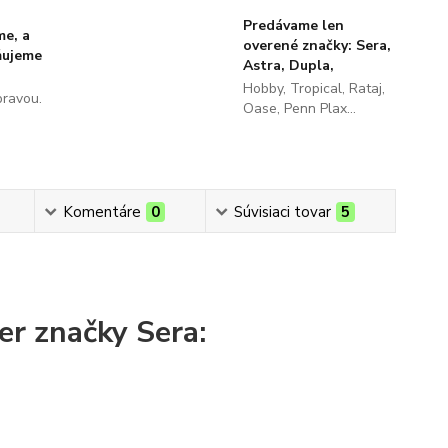
Predávame len
me, a
overené značky: Sera,
ňujeme
Astra, Dupla,
Hobby, Tropical, Rataj,
pravou.
Oase, Penn Plax...
Komentáre
0
Súvisiaci tovar
5
ter značky Sera: