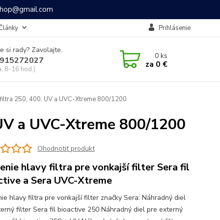
ashop@gmail.com
Články
Prihlásenie
e si rady? Zavolajte.
0
ks
915272027
za
0 €
a, 8-16 hod.)
 filtra 250, 400, UV a UVC-Xtreme 800/1200
, UV a UVC-Xtreme 800/1200
Ohodnotiť produkt
nie hlavy filtra pre vonkajší filter Sera fil
ctive a Sera UVC-Xtreme
e hlavy filtra pre vonkajší filter značky Sera: Náhradný diel
erný filter Sera fil bioactive 250 Náhradný diel pre externý