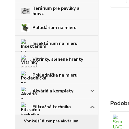
Terárium pre pavúky a
hmyz
Paludárium na mieru
Insektárium na mieru
Vitrínky, slenené hranty
Pokladnička na mieru
Akváriá a komplety
Podobn
Filtračná technika
Vonkajší filter pre akvárium