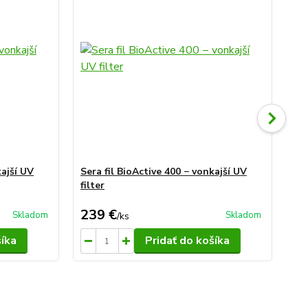
D
kajší UV
Sera fil BioActive 400 − vonkajší UV
Se
filter
239 €
2
Skladom
Skladom
/
ks
šíka
Pridať do košíka