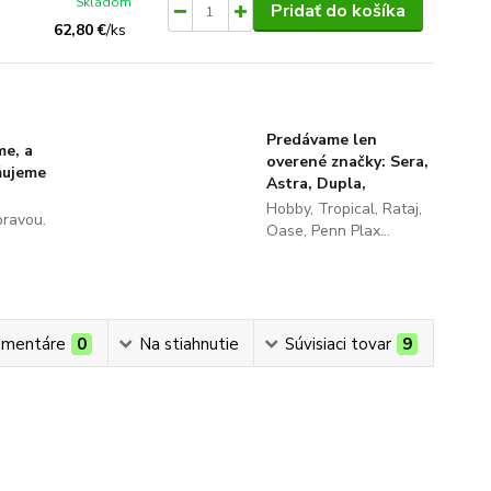
Skladom
Pridať do košíka
62,80 €
/
ks
Predávame len
me, a
overené značky: Sera,
ňujeme
Astra, Dupla,
Hobby, Tropical, Rataj,
pravou.
Oase, Penn Plax...
mentáre
0
Na stiahnutie
Súvisiaci tovar
9