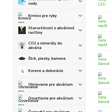
vody
Krmivo pre ryby
Starostlivosť o akváriové
rastliny
CO2 a minerály do
akvária
Štrk, piesky, kamene
Korene a dekorácie
Ohrievanie pre akvárium
Osvetlenie pre akvárium
Čerpadlá pre akvárium