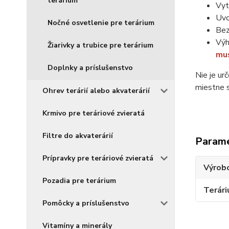
terárium
Vyt
Uvo
Nočné osvetlenie pre terárium
Bez
Výh
Žiarivky a trubice pre terárium
mus
Doplnky a príslušenstvo
Nie je ur
miestne 
Ohrev terárií alebo akvaterárií
Krmivo pre teráriové zvieratá
Filtre do akvaterárií
Param
Prípravky pre teráriové zvieratá
Výrob
Pozadia pre terárium
Terár
Pomôcky a príslušenstvo
Vitamíny a minerály