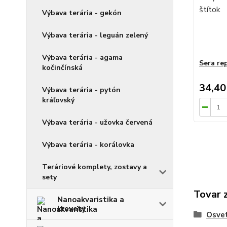
Výbava terária - gekón
Výbava terária - leguán zelený
Výbava terária - agama
Sera rep
kočinčínská
34,40
Výbava terária - pytón
kráľovský
Výbava terária - užovka červená
Výbava terária - korálovka
Teráriové komplety, zostavy a
sety
Tovar 
Nanoakvaristika a
krevety
Osvet