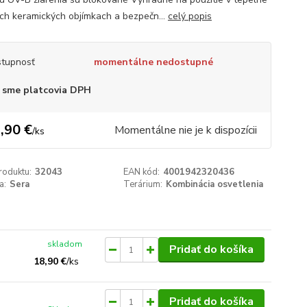
ch keramických objímkach a bezpečn...
celý popis
tupnosť
momentálne nedostupné
 sme platcovia DPH
,90 €
Momentálne nie je k dispozícii
/
ks
roduktu:
32043
EAN kód:
4001942320436
a:
Sera
Terárium:
Kombinácia osvetlenia
skladom
Pridať do košíka
18,90 €
/
ks
Pridať do košíka