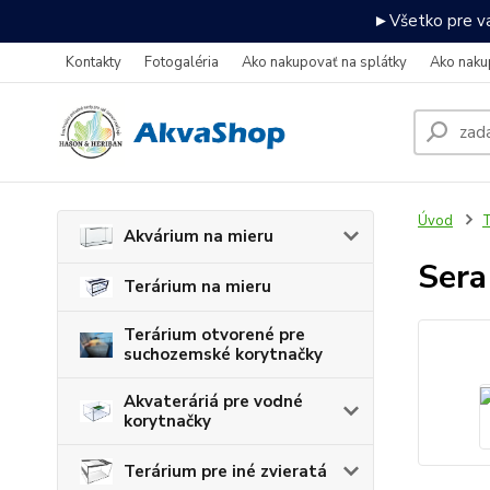
►Všetko pre va
Kontakty
Fotogaléria
Ako nakupovať na splátky
Ako naku
Úvod
T
Akvárium na mieru
Sera
Terárium na mieru
Terárium otvorené pre
suchozemské korytnačky
Akvateráriá pre vodné
korytnačky
Terárium pre iné zvieratá