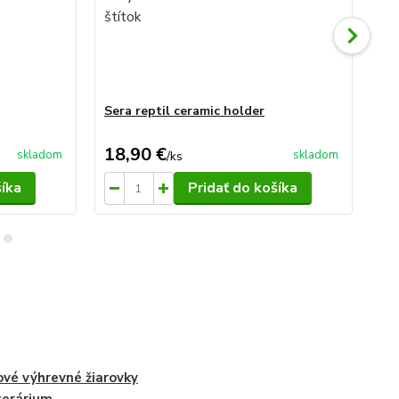
Sera reptil ceramic holder
Se
ter
18,90 €
62
skladom
skladom
/
ks
šíka
Pridať do košíka
vé výhrevné žiarovky