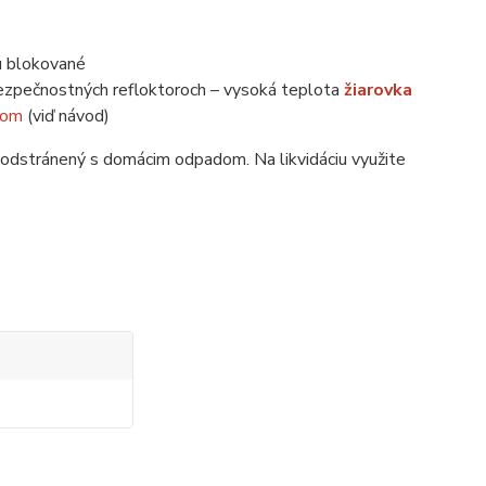
ú blokované
bezpečnostných refloktoroch – vysoká teplota
žiarovka
som
(viď návod)
 odstránený s domácim odpadom. Na likvidáciu využite