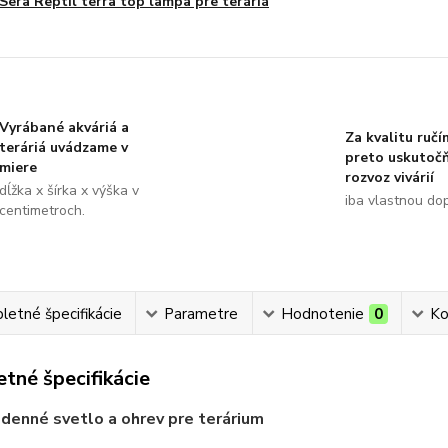
Sera Reptil terra top lampa pre teráriá
Vyrábané akváriá a
Za kvalitu ručí
teráriá uvádzame v
preto uskutoč
miere
rozvoz vivárií
dĺžka x šírka x výška v
iba vlastnou do
centimetroch.
etné špecifikácie
Parametre
Hodnotenie
0
Ko
tné špecifikácie
denné svetlo a ohrev pre terárium