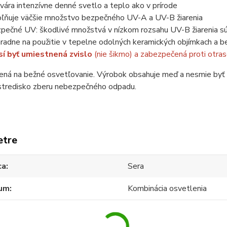
vára intenzívne denné svetlo a teplo ako v prírode
ľňuje väčšie množstvo bezpečného UV-A a UV-B žiarenia
pečné UV: škodlivé množstvá v nízkom rozsahu UV-B žiarenia s
radne na použitie v tepelne odolných keramických objímkach a 
í byť umiestnená zvislo
(nie šikmo) a zabezpečená proti otra
čená na bežné osvetľovanie. Výrobok obsahuje meď a nesmie byť
stredisko zberu nebezpečného odpadu.
etre
ca
Sera
ium
Kombinácia osvetlenia