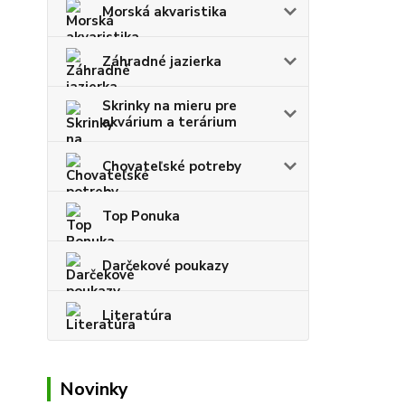
Morská akvaristika
Záhradné jazierka
Skrinky na mieru pre
akvárium a terárium
Chovateľské potreby
Top Ponuka
Darčekové poukazy
Literatúra
Novinky