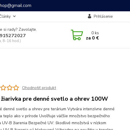
ashop@gmail.com
Články
Prihlásenie
e si rady? Zavolajte.
0
ks
915272027
za
0 €
a, 8-16 hod.)
Ohodnotiť produkt
 žiarivka pre denné svetlo a ohrev 100W
é denné svetlo a ohrev pre terárium Vytvára intenzívne denné
 a teplo ako v prírode Uvoľňuje väčšie množstvo bezpečného
 UV-B žiarenia Bezpečné UV: škodlivé množstvá v nízkom
u UV-B žiarenia sú blokované Výhradne na použitie v tepelne