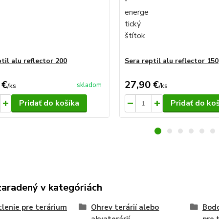
til alu reflector 200
Sera reptil alu reflector 150
 €
27,90 €
skladom
/
ks
/
ks
Pridať do košíka
Pridať do ko
zaradený v kategóriách
lenie pre terárium
Ohrev terárií alebo
Bodo