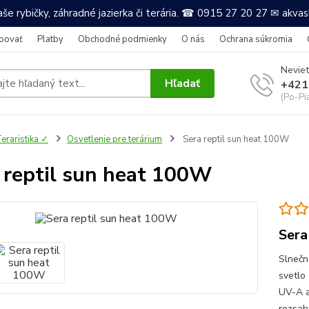
še rybičky, záhradné jazierka či terária. ☎ 0915 27 20 27 ✉ akv
povať
Platby
Obchodné podmienky
O nás
Ochrana súkromia
Neviet
Hľadať
+421
(Po-Pi
eraristika ✓
Osvetlenie pre terárium
Sera reptil sun heat 100W
 reptil sun heat 100W
Sera
Slnečn
svetlo
UV-A a
rozsah