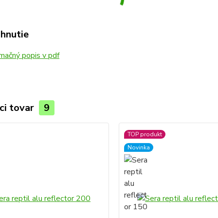
ahnutie
mačný popis v pdf
ci tovar
9
TOP produkt
Novinka