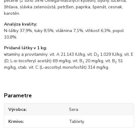
pečene (z toho 34% Omega-mastných kyselin), byliny, lucerna,
žihľava, slávka zelenoústá, petržlen, paprika, špenát, cesnak,
karotén.
Analýza kvality:
N-látky 37,9%, tuky 8,5%, vláknina 7,1%, vlhkosť 6,3%, popol
10,8%.
Pridané látky v 1 kg:
v
itamíny a provitamíny: vit. A 21.143 IU/kg, vit. D
1.029 IU/kg, vit. E
3
(D, L-α-tocoferyl acetát) 69 mg/kg, vit. B
20 mg/kg, vit. B
51
1
2
mg/kg, stab. vit. C (L-ascorbyl monofosfát) 314 mg/kg.
Parametre
Výrobca
Sera
Krmivo
Tablety