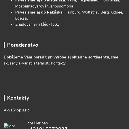
Privezieme aj do Maďarska:
Rajka, Hegyeshalom, Dunakiliti,
Mosonmagyarovár, Janossomoria
Privezieme aj do Rakúska:
Hainburg, Wolfsthal, Berg, Kittsee,
Edelsal
Zriaďovanie na kĺúč - fotky
Poradenstvo
Dokážeme Vám poradiť pri výrobe aj ohľadne sortimentu
, sme
skúsený akvaristi a teraristi.
Kontakty
Kontakty
AkvaShop s.r.o.
Igor Heriban