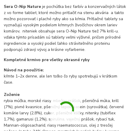
Sera O-Nip Nature
je pochúťka bez farbív a konzervačných látok
z vo forme tabliet, ktoré možno pritlačiť na stenu akvária a takto
možno pozorovať i plaché ryby ako sa kŕmia. Prítlačné tablety sa
vyznačujú vysokým podielom kŕmnych živočíchov okrem lariev
komárov, niteniek obsahuje sera O-Nip Nature tiež 7% krill-u.
vďaka týmto prísadám sú tablety veľmi výživné, pričom prírodné
ingrediencie a vysoký podiel ľahko stráviteľného proteinu
podporujú zdravý vývoj a krásne vyfarbenie.
Kompletné krmivo pre všetky okrasné ryby
Návod na pooužitie:
kŕmte 1–2x denne, ale len toľko čo ryby spotrebujú v krátkom
čase.
Zoženie
rybia múčka, morské riasy, mliečny prášok, pšeničná múka, krill
(7%), pivné kvasnice, pšeničný lepok, kasein (syrovátka), červené
komárie larvy (2,8%), cukor, pšeničné klíčky, nitenky (tubiflex
1,7%), gamarusi (1,2%), spirulina, vaječný prášok, rybací tuk,
Mannan-oligosacharid, riasy Haematococcus, olej z tresčej