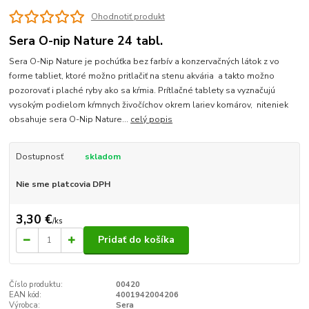
Ohodnotiť produkt
Sera O-nip Nature 24 tabl.
Sera O-Nip Nature je pochúťka bez farbív a konzervačných látok z vo
forme tabliet, ktoré možno pritlačiť na stenu akvária a takto možno
pozorovať i plaché ryby ako sa kŕmia. Prítlačné tablety sa vyznačujú
vysokým podielom kŕmnych živočíchov okrem lariev komárov, niteniek
obsahuje sera O-Nip Nature...
celý popis
Dostupnosť
skladom
Nie sme platcovia DPH
3,30 €
/
ks
Pridať do košíka
Číslo produktu:
00420
EAN kód:
4001942004206
Výrobca:
Sera