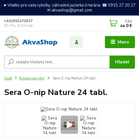
►Všetko pre vaše rybičky, záhradné jazierka či terária. ☎ 0915 27 20 27
✉ akvashop@gmail.com
0
ks
+421915272027
za
0 €
(Po-Pia, 8-16 hod.)
Menu
Hľadať
Úvod
Krmivo pre ryby
Sera O-nip Nature 24 tabl.
Sera O-nip Nature 24 tabl.