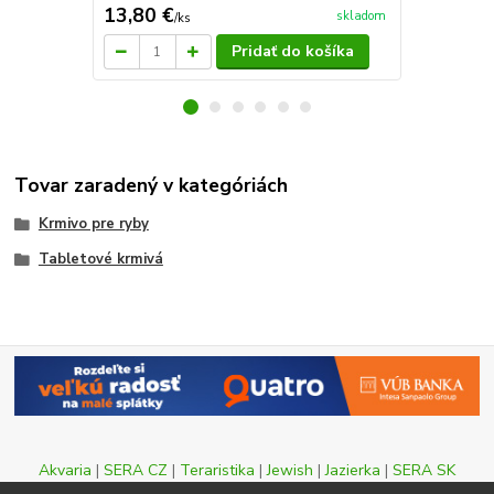
13,80 €
101,76 
skladom
/
ks
Pridať do košíka
Tovar zaradený v kategóriách
Krmivo pre ryby
Tabletové krmivá
Akvaria
|
SERA CZ
|
Teraristika
|
Jewish
|
Jazierka
|
SERA SK