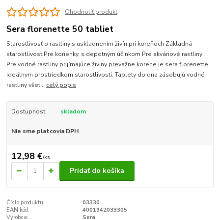
Ohodnotiť produkt
Sera florenette 50 tabliet
Starostlivosť o rastliny s uskladnením živín pri koreňoch Základná
starostlivosť Pre korienky, s depotným účinkom Pre akváriové rastliny
Pre vodné rastliny prijímajúce živiny prevažne korene je sera florenette
ideálnym prostriedkom starostlivosti. Tablety do dna zásobujú vodné
rastliny všet...
celý popis
Dostupnosť
skladom
Nie sme platcovia DPH
12,98 €
/
ks
Pridať do košíka
Číslo produktu:
03330
EAN kód:
4001942033305
Výrobca:
Sera