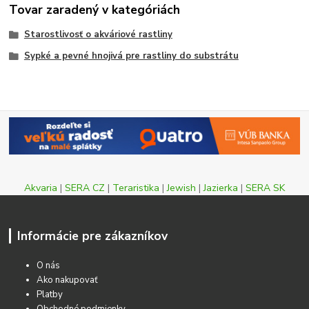
Tovar zaradený v kategóriách
Starostlivosť o akváriové rastliny
Sypké a pevné hnojivá pre rastliny do substrátu
Akvaria
|
SERA CZ
|
Teraristika
|
Jewish
|
Jazierka
|
SERA SK
Informácie pre zákazníkov
O nás
Ako nakupovať
Platby