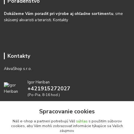
Poradenstvo
Dokážeme Vám poradiť pri výrobe aj ohľadne sortimentu
, sme
skúsený akvaristi a teraristi.
Kontakty
Kontakty
AkvaShop s.r.o.
Igor Heriban
+421915272027
(Po-Pia, 8-16 hod.)
akvashop@gmail.com
Spracovanie cookies
Náš e-shop a partneri potrebujú Váš
súhlas
s použitím súborov
cookies, aby Vám mohli zobrazovať informácie týkajúce sa Vašich
záujmov.