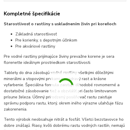
Kompletné špecifikácie
Starostlivosť o rastliny s uskladnením živín pri koreňoch
Základná starostlivosť
Pre korienky, s depotným účinkom
Pre akváriové rastliny
Pre vodné rastliny prijímajúce živiny prevažne korene je sera
florenette ideálnym prostriedkom starostlivosti.
Tablety do dna zásobujú vodné rastliny všetkými dôležitými
minerálmi a stopovými prvkami pre zdravý rast a krásne
vyfarbenie. Špeciálna formula zaisťuje dlhodobé rovnomerné a
dostatočné zásobovanie tiež a obzvlášť pri často limitovanom
prísune železa. Účinný prirodzený posilňovač rastu zaisťuje
správnu podporu rastu, ktorý, okrem iného výrazne uľahčuje fázu
zakorenenia.
Tento výrobok neobsahuje nitrát a fosfát. Všetci bezstavovce ho
dobre znášajú. Riasy, kvôli dobrému rastu vodných rastlín, nemajú