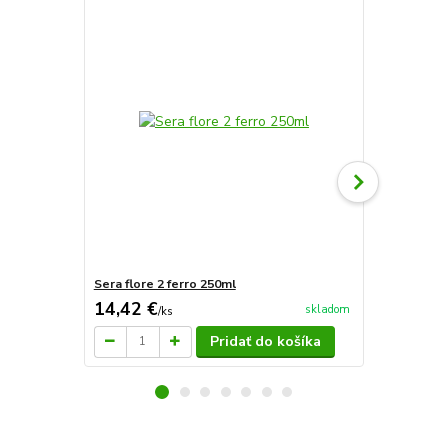
Sera flore 2 ferro 250ml
Sera flore 2
14,42 €
23,48 €
skladom
/
ks
/
k
Pridať do košíka