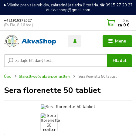
►Všetko pre vaše rybičky, záhradné jazierka či terária. ☎ 0915 27 20 27
✉ akvashop@gmail.com
0
ks
+421915272027
za
0 €
(Po-Pia, 8-16 hod.)
Menu
Hľadať
Úvod
Starostlivosť o akváriové rastliny
Sera florenette 50 tabliet
Sera florenette 50 tabliet