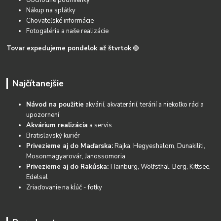
Obchodné podmienky
Nákup na splátky
Chovateľské informácie
Fotogaléria a naše realizácie
Tovar expedujeme pondelok až štvrtok
🟢
Najčítanejšie
Návod na použitie
akvárií, akvaterárií, terárií a niekoľko rád a
upozornení
Akvárium realizácia
a servis
Bratislavský kuriér
Privezieme aj do Maďarska:
Rajka, Hegyeshalom, Dunakiliti,
Mosonmagyarovár, Janossomoria
Privezieme aj do Rakúska:
Hainburg, Wolfsthal, Berg, Kittsee,
Edelsal
Zriaďovanie na kĺúč - fotky