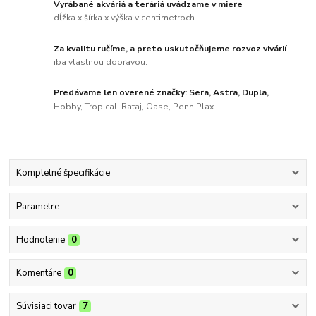
Vyrábané akváriá a teráriá uvádzame v miere
dĺžka x šírka x výška v centimetroch.
Za kvalitu ručíme, a preto uskutočňujeme rozvoz vivárií
iba vlastnou dopravou.
Predávame len overené značky: Sera, Astra, Dupla,
Hobby, Tropical, Rataj, Oase, Penn Plax...
Kompletné špecifikácie
Parametre
Hodnotenie
0
Komentáre
0
Súvisiaci tovar
7