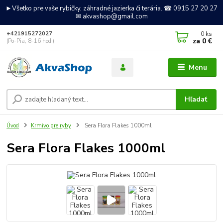
►Všetko pre vaše rybičky, záhradné jazierka či terária. ☎ 0915 27 20 27
✉ akvashop@gmail.com
0
ks
+421915272027
za
0 €
(Po-Pia, 8-16 hod.)
Menu
Hľadať
Úvod
Krmivo pre ryby
Sera Flora Flakes 1000ml
Sera Flora Flakes 1000ml