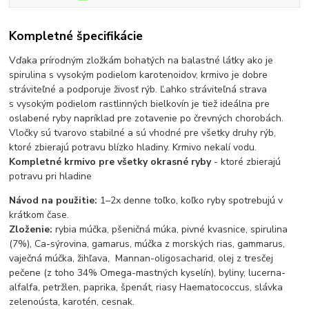
Kompletné špecifikácie
Vďaka prírodným zložkám bohatých na balastné látky ako je
spirulina s vysokým podielom karotenoidov, krmivo je dobre
stráviteľné a podporuje živosť rýb. Ľahko stráviteľná strava
s vysokým podielom rastlinných bielkovín je tiež ideálna pre
oslabené ryby napríklad pre zotavenie po črevných chorobách.
Vločky sú tvarovo stabilné a sú vhodné pre všetky druhy rýb,
ktoré zbierajú potravu blízko hladiny. Krmivo nekalí vodu.
Kompletné krmivo pre všetky okrasné ryby
- ktoré zbierajú
potravu pri hladine
Návod na použitie:
1–2x denne toľko, koľko ryby spotrebujú v
krátkom čase.
Zloženie:
rybia múčka, pšeničná múka, pivné kvasnice, spirulina
(7%), Ca-sýrovina, gamarus, múčka z morských rias, gammarus,
vaječná múčka, žihľava, Mannan-oligosacharid, olej z tresčej
pečene (z toho 34% Omega-mastných kyselín), byliny, lucerna-
alfalfa, petržlen, paprika, špenát, riasy Haematococcus, slávka
zelenoústa, karotén, cesnak.