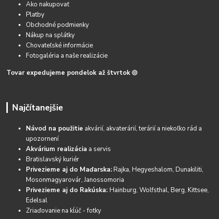
Ako nakupovať
Platby
Obchodné podmienky
Nákup na splátky
Chovateľské informácie
Fotogaléria a naše realizácie
Tovar expedujeme pondelok až štvrtok
🟢
Najčítanejšie
Návod na použitie
akvárií, akvaterárií, terárií a niekoľko rád a
upozornení
Akvárium realizácia
a servis
Bratislavský kuriér
Privezieme aj do Maďarska:
Rajka, Hegyeshalom, Dunakiliti,
Mosonmagyarovár, Janossomoria
Privezieme aj do Rakúska:
Hainburg, Wolfsthal, Berg, Kittsee,
Edelsal
Zriaďovanie na kĺúč - fotky