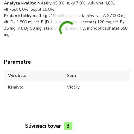
Analýza kvality:
N-látky 45,0%, tuky 7,9%, vláknina 4,0%,
vlhkosť 5,0%, popol 10,8%.
Pridané látky na 1 kg :
Vitamíny a provitamíny: vit. A 37.000 mj,
vit. D
1.800 mj, vit. E (D, L-α-tocopheryl acetate) 120 mg, vit. B
3
1
35 mg, vit. B
90 mg, stab. vit. C (L-ascorbyl monophosphate) 550
2
mg.
Parametre
Výrobca
Sera
Krmivo
Vločky
Súvisiaci tovar
3