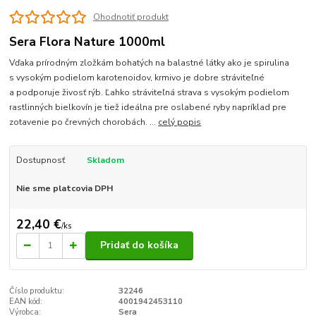
Ohodnotiť produkt
Sera Flora Nature 1000ml
Vďaka prírodným zložkám bohatých na balastné látky ako je spirulina
s vysokým podielom karotenoidov, krmivo je dobre stráviteľné
a podporuje živosť rýb. Ľahko stráviteľná strava s vysokým podielom
rastlinných bielkovín je tiež ideálna pre oslabené ryby napríklad pre
zotavenie po črevných chorobách. ...
celý popis
Dostupnosť
Skladom
Nie sme platcovia DPH
22,40 €
/
ks
Pridať do košíka
Číslo produktu:
32246
EAN kód:
4001942453110
Výrobca:
Sera