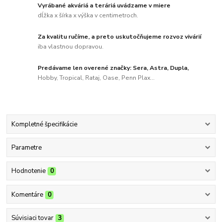
Vyrábané akváriá a teráriá uvádzame v miere
dĺžka x šírka x výška v centimetroch.
Za kvalitu ručíme, a preto uskutočňujeme rozvoz vivárií
iba vlastnou dopravou.
Predávame len overené značky: Sera, Astra, Dupla,
Hobby, Tropical, Rataj, Oase, Penn Plax...
Kompletné špecifikácie
Parametre
Hodnotenie
0
Komentáre
0
Súvisiaci tovar
3