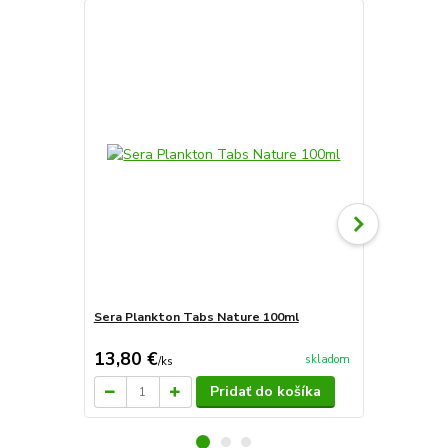
Sera Plankton Tabs Nature 100ml
Sera Plankt
kg)
13,80 €
101,76 
skladom
/
ks
Pridať do košíka