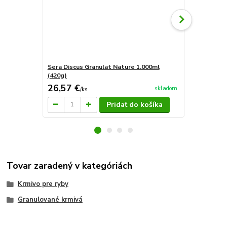
Sera Discus Granulat Nature 1.000ml
Sera Discus
(420g)
26,57 €
5,36 €
skladom
/
ks
/
ks
Pridať do košíka
Tovar zaradený v kategóriách
Krmivo pre ryby
Granulované krmivá