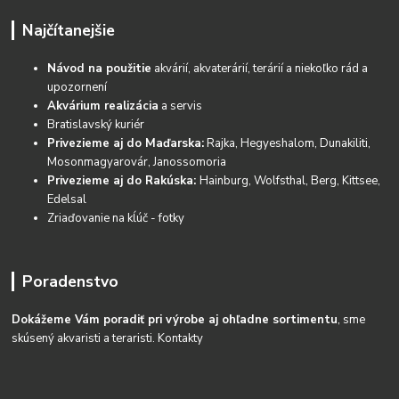
Najčítanejšie
Návod na použitie
akvárií, akvaterárií, terárií a niekoľko rád a
upozornení
Akvárium realizácia
a servis
Bratislavský kuriér
Privezieme aj do Maďarska:
Rajka, Hegyeshalom, Dunakiliti,
Mosonmagyarovár, Janossomoria
Privezieme aj do Rakúska:
Hainburg, Wolfsthal, Berg, Kittsee,
Edelsal
Zriaďovanie na kĺúč - fotky
Poradenstvo
Dokážeme Vám poradiť pri výrobe aj ohľadne sortimentu
, sme
skúsený akvaristi a teraristi.
Kontakty