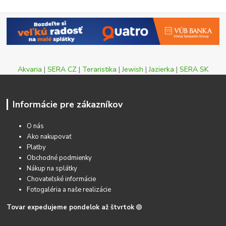
Akvaria
|
SERA CZ
|
Teraristika
|
Jewish
|
Jazierka
|
SERA SK
Informácie pre zákazníkov
O nás
Ako nakupovať
Platby
Obchodné podmienky
Nákup na splátky
Chovateľské informácie
Fotogaléria a naše realizácie
Tovar expedujeme pondelok až štvrtok
🟢