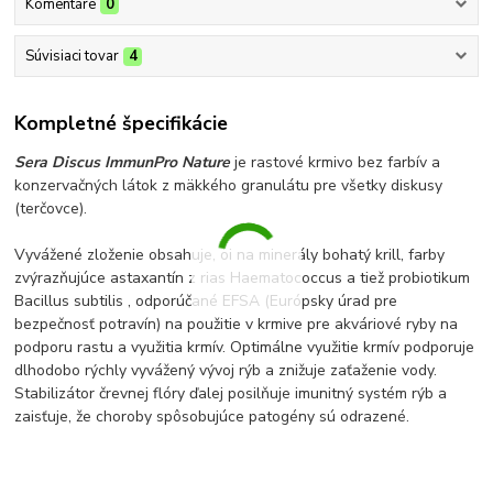
Komentáre
0
Súvisiaci tovar
4
Kompletné špecifikácie
Sera Discus ImmunPro Nature
je rastové krmivo bez farbív a
konzervačných látok z mäkkého granulátu pre všetky diskusy
(terčovce).
Vyvážené zloženie obsahuje, oi na minerály bohatý krill, farby
zvýrazňujúce astaxantín z rias Haematococcus a tiež probiotikum
Bacillus subtilis , odporúčané EFSA (Európsky úrad pre
bezpečnosť potravín) na použitie v krmive pre akváriové ryby na
podporu rastu a využitia krmív. Optimálne využitie krmív podporuje
dlhodobo rýchly vyvážený vývoj rýb a znižuje zaťaženie vody.
Stabilizátor črevnej flóry ďalej posilňuje imunitný systém rýb a
zaisťuje, že choroby spôsobujúce patogény sú odrazené.