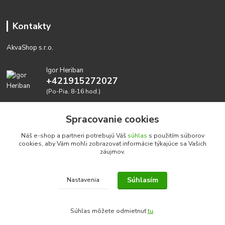
Kontakty
AkvaShop s.r.o.
Igor Heriban
+421915272027
(Po-Pia, 8-16 hod.)
akvashop@gmail.com
Spracovanie cookies
Náš e-shop a partneri potrebujú Váš
súhlas
s použitím súborov
cookies, aby Vám mohli zobrazovať informácie týkajúce sa Vašich
záujmov.
Súhlasím
Nastavenia
Realizujeme prírodné akvária: AkvaShop s.r.o. • IBAN:
SK3911000000002947087849
Súhlas môžete odmietnuť
tu
.
google-site-verification=0nmJ-HDbfWgdf7hn3NpxYEsEo-