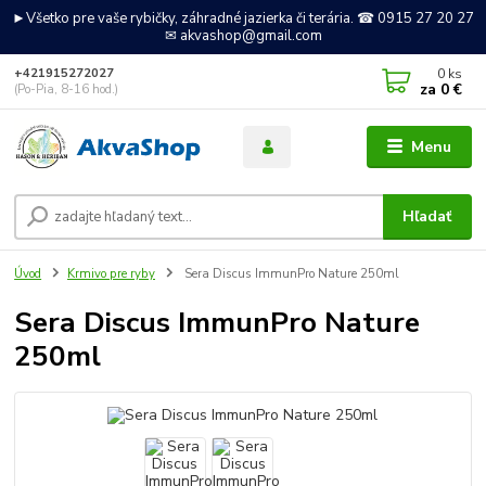
►Všetko pre vaše rybičky, záhradné jazierka či terária. ☎ 0915 27 20 27
✉ akvashop@gmail.com
0
ks
+421915272027
za
0 €
(Po-Pia, 8-16 hod.)
Menu
Hľadať
Úvod
Krmivo pre ryby
Sera Discus ImmunPro Nature 250ml
Sera Discus ImmunPro Nature
250ml