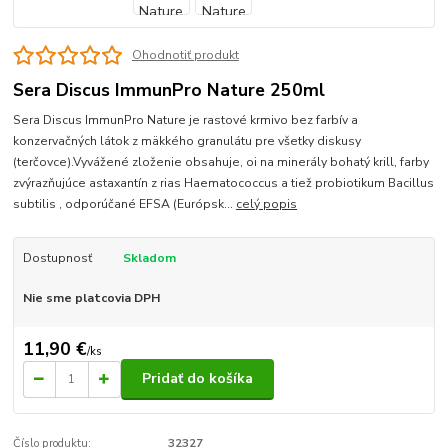
Ohodnotiť produkt
Sera Discus ImmunPro Nature 250ml
Sera Discus ImmunPro Nature je rastové krmivo bez farbív a
konzervačných látok z mäkkého granulátu pre všetky diskusy
(terčovce).Vyvážené zloženie obsahuje, oi na minerály bohatý krill, farby
zvýrazňujúce astaxantín z rias Haematococcus a tiež probiotikum Bacillus
subtilis , odporúčané EFSA (Európsk...
celý popis
Dostupnosť
Skladom
Nie sme platcovia DPH
11,90 €
/
ks
Pridať do košíka
Číslo produktu:
32327