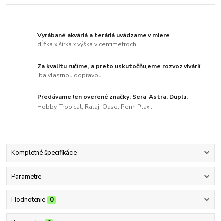
Vyrábané akváriá a teráriá uvádzame v miere
dĺžka x šírka x výška v centimetroch.
Za kvalitu ručíme, a preto uskutočňujeme rozvoz vivárií
iba vlastnou dopravou.
Predávame len overené značky: Sera, Astra, Dupla,
Hobby, Tropical, Rataj, Oase, Penn Plax...
Kompletné špecifikácie
Parametre
Hodnotenie
0