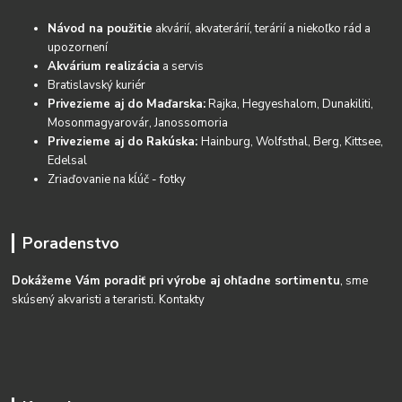
Návod na použitie
akvárií, akvaterárií, terárií a niekoľko rád a
upozornení
Akvárium realizácia
a servis
Bratislavský kuriér
Privezieme aj do Maďarska:
Rajka, Hegyeshalom, Dunakiliti,
Mosonmagyarovár, Janossomoria
Privezieme aj do Rakúska:
Hainburg, Wolfsthal, Berg, Kittsee,
Edelsal
Zriaďovanie na kĺúč - fotky
Poradenstvo
Dokážeme Vám poradiť pri výrobe aj ohľadne sortimentu
, sme
skúsený akvaristi a teraristi.
Kontakty