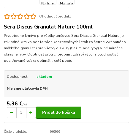
Ohodnotiť produkt
Sera Discus Granulat Nature 100ml
Prvotriedne krmivo pre všetky terčovce Sera Discus Granulat Nature je
základné krmivo bez farbív a konzervačných látok zo šetrne vyrábaného
mäkkého granulátu pre všetky diskusy (tiež mladé ryby) a iné náročné
okrasné ryby. Odolnosť proti chorobám, zdravý vývoj a plodnosť sú
posilňované vďaka optimál...
celý popis
Dostupnosť
skladom
Nie sme platcovia DPH
5,36 €
/
ks
Pridať do košíka
Číslo produktu:
00300