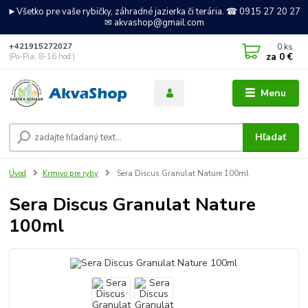
►Všetko pre vaše rybičky, záhradné jazierka či terária. ☎ 0915 27 20 27
✉ akvashop@gmail.com
0
ks
+421915272027
za
0 €
(Po-Pia, 8-16 hod.)
Menu
Hľadať
Úvod
Krmivo pre ryby
Sera Discus Granulat Nature 100ml
Sera Discus Granulat Nature
100ml