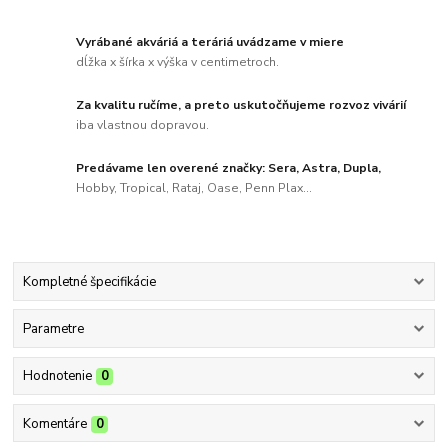
Vyrábané akváriá a teráriá uvádzame v miere
dĺžka x šírka x výška v centimetroch.
Za kvalitu ručíme, a preto uskutočňujeme rozvoz vivárií
iba vlastnou dopravou.
Predávame len overené značky: Sera, Astra, Dupla,
Hobby, Tropical, Rataj, Oase, Penn Plax...
Kompletné špecifikácie
Parametre
Hodnotenie
0
Komentáre
0