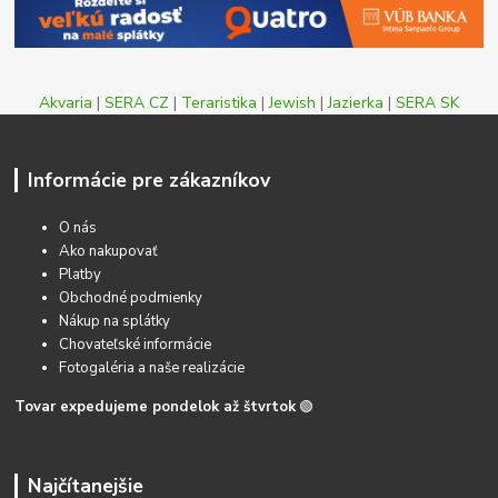
Akvaria
|
SERA CZ
|
Teraristika
|
Jewish
|
Jazierka
|
SERA SK
Informácie pre zákazníkov
O nás
Ako nakupovať
Platby
Obchodné podmienky
Nákup na splátky
Chovateľské informácie
Fotogaléria a naše realizácie
Tovar expedujeme pondelok až štvrtok
🟢
Najčítanejšie