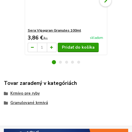
Sera Vipagran Granules 100ml
Sera Vipagr
3,86 €
7,83 €
skladom
/
ks
/
ks
Pridať do košíka
Tovar zaradený v kategóriách
Krmivo pre ryby
Granulované krmivá