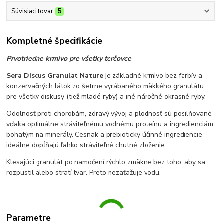
Súvisiaci tovar
5
Kompletné špecifikácie
Prvotriedne krmivo pre všetky terčovce
Sera Discus Granulat Nature
je základné krmivo bez farbív a
konzervačných látok zo šetrne vyrábaného mäkkého granulátu
pre všetky diskusy (tiež mladé ryby) a iné náročné okrasné ryby.
Odolnosť proti chorobám, zdravý vývoj a plodnosť sú posilňované
vďaka optimálne stráviteľnému vodnému proteínu a ingredienciám
bohatým na minerály. Cesnak a prebioticky účinné ingrediencie
ideálne dopĺňajú ľahko stráviteľné chutné zloženie.
Klesajúci granulát po namočení rýchlo zmäkne bez toho, aby sa
rozpustil alebo stratí tvar. Preto nezaťažuje vodu.
Parametre