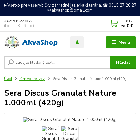
►Všetko pre vaše rybičky, záhradné jazierka či terária. ☎ 0915 27 20 27
✉ akvashop@gmail.com
0
ks
+421915272027
za
0 €
(Po-Pia, 8-16 hod.)
Menu
Hľadať
Úvod
Krmivo pre ryby
Sera Discus Granulat Nature 1.000ml (420g)
Sera Discus Granulat Nature
1.000ml (420g)