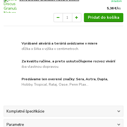
skladom
5,36 €
/
ks
Pridať do košíka
Vyrábané akváriá a teráriá uvádzame v miere
dĺžka x šírka x výška v centimetroch.
Za kvalitu ručíme, a preto uskutočňujeme rozvoz vivárií
iba vlastnou dopravou.
Predávame len overené značky: Sera, Astra, Dupla,
Hobby, Tropical, Rataj, Oase, Penn Plax...
Kompletné špecifikácie
Parametre