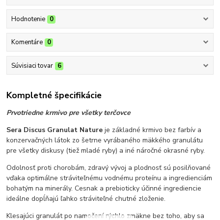
Hodnotenie
0
Komentáre
0
Súvisiaci tovar
6
Kompletné špecifikácie
Prvotriedne krmivo pre všetky terčovce
Sera Discus Granulat Nature
je základné krmivo bez farbív a
konzervačných látok zo šetrne vyrábaného mäkkého granulátu
pre všetky diskusy (tiež mladé ryby) a iné náročné okrasné ryby.
Odolnosť proti chorobám, zdravý vývoj a plodnosť sú posilňované
vďaka optimálne stráviteľnému vodnému proteínu a ingredienciám
bohatým na minerály. Cesnak a prebioticky účinné ingrediencie
ideálne dopĺňajú ľahko stráviteľné chutné zloženie.
Klesajúci granulát po namočení rýchlo zmäkne bez toho, aby sa