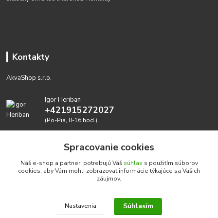
Kontakty
AkvaShop s.r.o.
Igor Heriban
+421915272027
(Po-Pia, 8-16 hod.)
akvashop@gmail.com
Spracovanie cookies
Náš e-shop a partneri potrebujú Váš
súhlas
s použitím súborov
cookies, aby Vám mohli zobrazovať informácie týkajúce sa Vašich
záujmov.
Súhlasím
Nastavenia
Realizujeme prírodné akvária: AkvaShop s.r.o. • IBAN:
SK3911000000002947087849