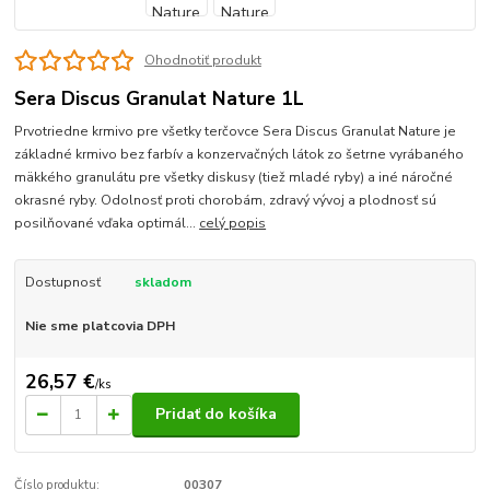
Ohodnotiť produkt
Sera Discus Granulat Nature 1L
Prvotriedne krmivo pre všetky terčovce Sera Discus Granulat Nature je
základné krmivo bez farbív a konzervačných látok zo šetrne vyrábaného
mäkkého granulátu pre všetky diskusy (tiež mladé ryby) a iné náročné
okrasné ryby. Odolnosť proti chorobám, zdravý vývoj a plodnosť sú
posilňované vďaka optimál...
celý popis
Dostupnosť
skladom
Nie sme platcovia DPH
26,57 €
/
ks
Pridať do košíka
Číslo produktu:
00307