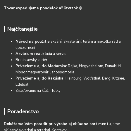
Tovar expedujeme pondelok až štvrtok
🟢
Najčítanejšie
Návod na použitie
akvárií, akvaterárií, terárií a niekoľko rád a
upozornení
Akvárium realizácia
a servis
Bratislavský kuriér
Privezieme aj do Maďarska:
Rajka, Hegyeshalom, Dunakiliti,
Mosonmagyarovár, Janossomoria
Privezieme aj do Rakúska:
Hainburg, Wolfsthal, Berg, Kittsee,
Edelsal
Zriaďovanie na kĺúč - fotky
Poradenstvo
Dokážeme Vám poradiť pri výrobe aj ohľadne sortimentu
, sme
skúsený akvaristi a teraristi.
Kontakty