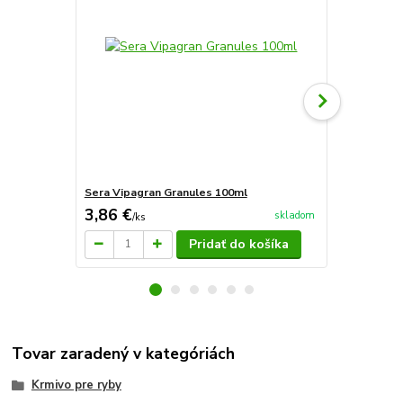
Sera Vipagran Granules 100ml
Sera Vipagr
3,86 €
7,83 €
skladom
/
ks
/
ks
Pridať do košíka
Tovar zaradený v kategóriách
Krmivo pre ryby