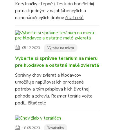
Korytnačky stepné (Testudo horsfieldii)
patria k jedným z najobľúbenejších a
najnenáročnejších druhov
čítať celé
05.12.2023
Výroba na mieru
Vyberte si správne terárium na mieru
pre hlodavce a ostatné malé zvieratá
Správny chov zvierat a hlodavcov
umožňuje naplňovať ich prirodzené
potreby a tým prispieva k ich životnej
pohode a zdraviu. Rozmer terária voľte
podľ...
čítať celé
18.05.2023
Teraristika