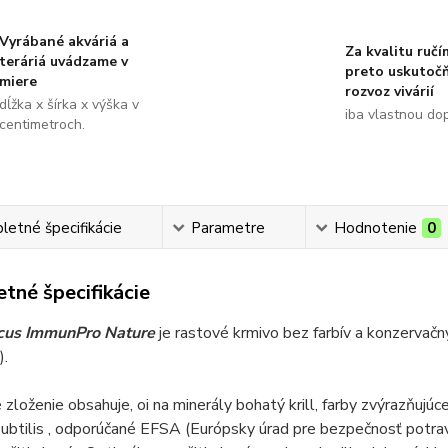
Vyrábané akváriá a
Za kvalitu ručí
teráriá uvádzame v
preto uskutoč
miere
rozvoz vivárií
dĺžka x šírka x výška v
iba vlastnou do
centimetroch.
etné špecifikácie
Parametre
Hodnotenie
0
tné špecifikácie
cus ImmunPro Nature
je rastové krmivo bez farbív a konzervač
).
zloženie obsahuje, oi na minerály bohatý krill, farby zvýrazňujú
subtilis , odporúčané EFSA (Európsky úrad pre bezpečnosť potrav