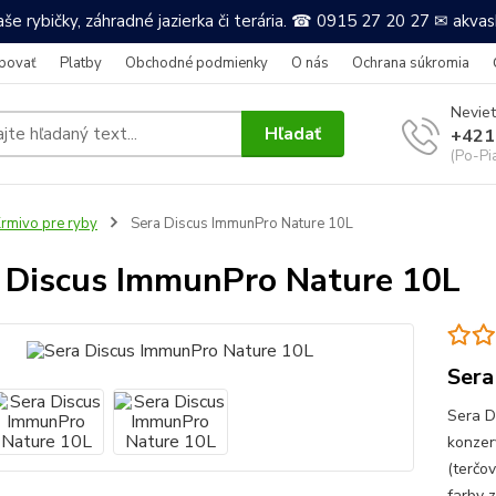
še rybičky, záhradné jazierka či terária. ☎ 0915 27 20 27 ✉ akv
povať
Platby
Obchodné podmienky
O nás
Ochrana súkromia
Neviet
Hľadať
+421
(Po-Pi
rmivo pre ryby
Sera Discus ImmunPro Nature 10L
 Discus ImmunPro Nature 10L
Sera
Sera D
konzer
(terčov
farby 