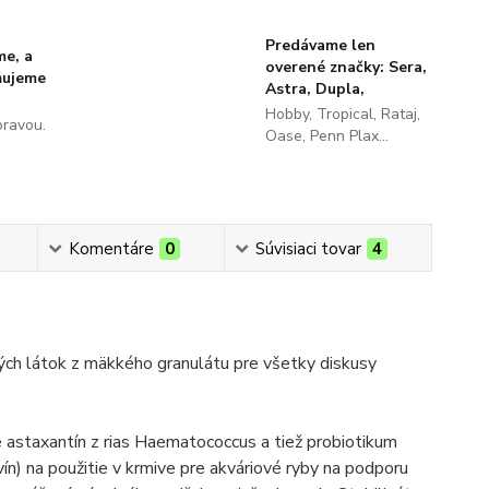
Predávame len
me, a
overené značky: Sera,
ňujeme
Astra, Dupla,
Hobby, Tropical, Rataj,
pravou.
Oase, Penn Plax...
Komentáre
0
Súvisiaci tovar
4
ných látok z mäkkého granulátu pre všetky diskusy
ce astaxantín z rias Haematococcus a tiež probiotikum
ín) na použitie v krmive pre akváriové ryby na podporu