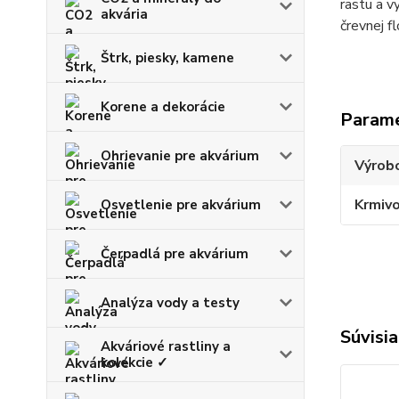
rastu a v
akvária
črevnej f
Štrk, piesky, kamene
Korene a dekorácie
Param
Ohrievanie pre akvárium
Výrob
Krmiv
Osvetlenie pre akvárium
Čerpadlá pre akvárium
Analýza vody a testy
Súvisia
Akváriové rastliny a
kolekcie ✓