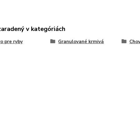
zaradený v kategóriách
o pre ryby
Granulované krmivá
Chov