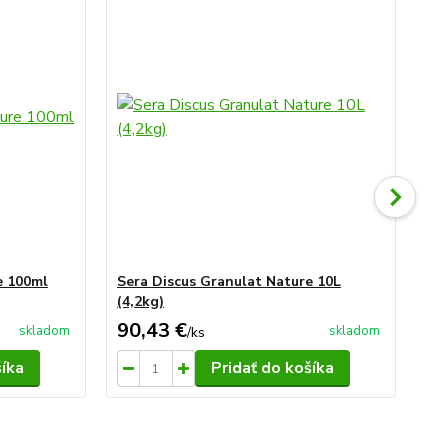
e 100ml
Sera Discus Granulat Nature 10L
Se
(4,2kg)
90,43 €
10
skladom
skladom
/
ks
šíka
Pridať do košíka