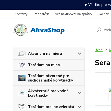
►Všetko pre va
Kontakty
Fotogaléria
Ako nakupovať na splátky
Ako naku
Úvod
K
Akvárium na mieru
Sera
Terárium na mieru
Terárium otvorené pre
suchozemské korytnačky
Akvateráriá pre vodné
korytnačky
Terárium pre iné zvieratá