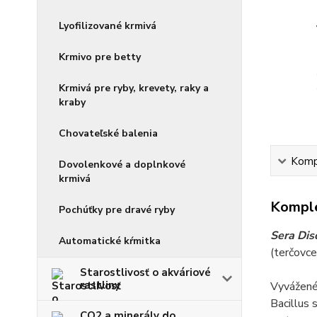
Lyofilizované krmivá
Krmivo pre betty
Krmivá pre ryby, krevety, raky a
kraby
Chovateľské balenia
Kompl
Dovolenkové a doplnkové
krmivá
Komple
Pochúťky pre dravé ryby
Sera Dis
Automatické kŕmitka
(terčovce
Starostlivosť o akváriové
rastliny
Vyvážené 
Bacillus 
CO2 a minerály do