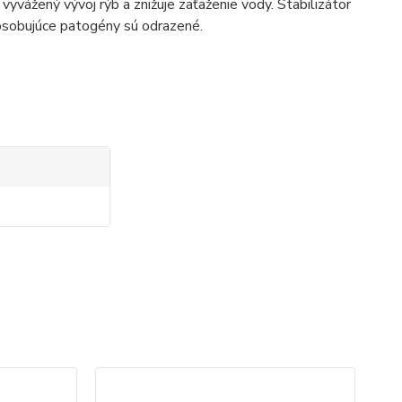
 vyvážený vývoj rýb a znižuje zaťaženie vody. Stabilizátor
spôsobujúce patogény sú odrazené.