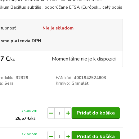
tikum Bacillus subtilis , odporúčané EFSA (Európsk...
celý popis
tupnosť
Nie je skladom
 sme platcovia DPH
7 €
Momentálne nie je k dispozícii
/
ks
roduktu:
32329
EAN kód:
4001942524803
a:
Sera
Krmivo:
Granulát
skladom
Pridať do košíka
26,57 €
/
ks
skladom
Pridať do košíka