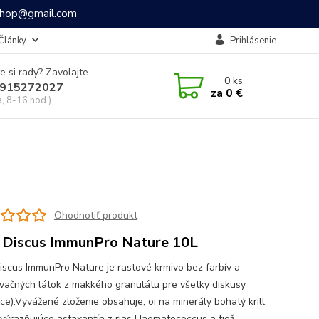
ashop@gmail.com
Články
Prihlásenie
e si rady? Zavolajte.
0
ks
915272027
za
0 €
a, 8-16 hod.)
Ohodnotiť produkt
 Discus ImmunPro Nature 10L
iscus ImmunPro Nature je rastové krmivo bez farbív a
vačných látok z mäkkého granulátu pre všetky diskusy
ce).Vyvážené zloženie obsahuje, oi na minerály bohatý krill,
zvýrazňujúce astaxantín z rias Haematococcus a tiež