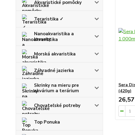
Akvaristické pomôcky
Teraristika ✓
Nanoakvaristika a
krevety
Morská akvaristika
Záhradné jazierka
Sera Di
Skrinky na mieru pre
akvárium a terárium
(420g)
26,57
Chovateľské potreby
Top Ponuka