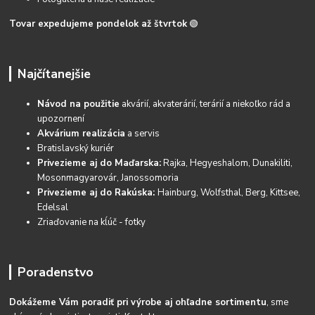
Tovar expedujeme pondelok až štvrtok
🟢
Najčítanejšie
Návod na použitie
akvárií, akvaterárií, terárií a niekoľko rád a
upozornení
Akvárium realizácia
a servis
Bratislavský kuriér
Privezieme aj do Maďarska:
Rajka, Hegyeshalom, Dunakiliti,
Mosonmagyarovár, Janossomoria
Privezieme aj do Rakúska:
Hainburg, Wolfsthal, Berg, Kittsee,
Edelsal
Zriaďovanie na kĺúč - fotky
Poradenstvo
Dokážeme Vám poradiť pri výrobe aj ohľadne sortimentu
, sme