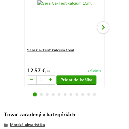
Sera Ca-Test kalcium 15ml
Sera Mg-Te
12,57 €
25,34 €
skladom
/
ks
/
k
Pridať do košíka
Tovar zaradený v kategóriách
Morská akvaristika