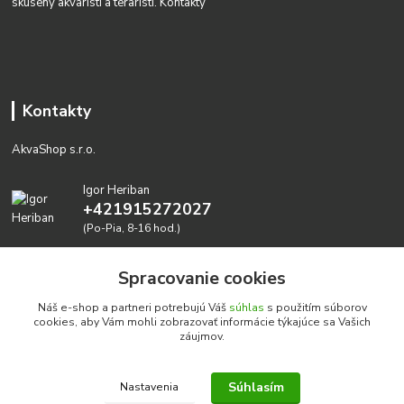
skúsený akvaristi a teraristi.
Kontakty
Kontakty
AkvaShop s.r.o.
Igor Heriban
+421915272027
(Po-Pia, 8-16 hod.)
akvashop@gmail.com
Spracovanie cookies
Náš e-shop a partneri potrebujú Váš
súhlas
s použitím súborov
cookies, aby Vám mohli zobrazovať informácie týkajúce sa Vašich
záujmov.
Súhlasím
Nastavenia
Realizujeme prírodné akvária: AkvaShop s.r.o. • IBAN: