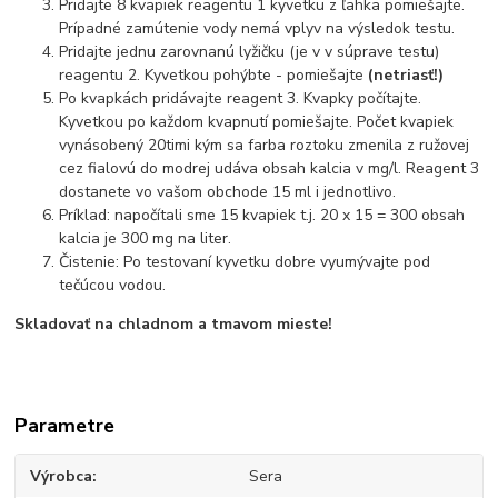
Pridajte 8 kvapiek reagentu 1 kyvetku z ľahka pomiešajte.
Prípadné zamútenie vody nemá vplyv na výsledok testu.
Pridajte jednu zarovnanú lyžičku (je v v súprave testu)
reagentu 2. Kyvetkou pohýbte - pomiešajte
(netriasť!)
Po kvapkách pridávajte reagent 3. Kvapky počítajte.
Kyvetkou po každom kvapnutí pomiešajte. Počet kvapiek
vynásobený 20timi kým sa farba roztoku zmenila z ružovej
cez fialovú do modrej udáva obsah kalcia v mg/l. Reagent 3
dostanete vo vašom obchode 15 ml i jednotlivo.
Príklad: napočítali sme 15 kvapiek t.j. 20 x 15 = 300 obsah
kalcia je 300 mg na liter.
Čistenie: Po testovaní kyvetku dobre vyumývajte pod
tečúcou vodou.
Skladovať na chladnom a tmavom mieste!
Parametre
Výrobca
Sera