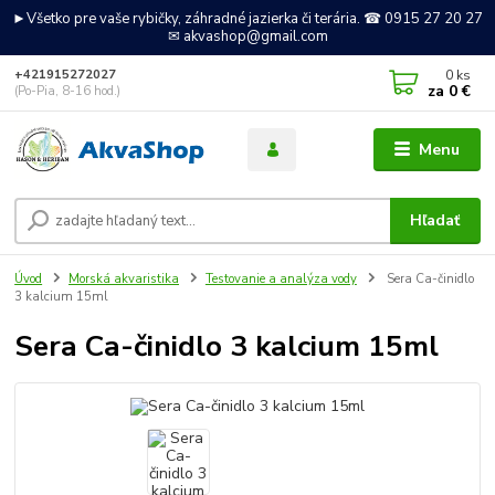
►Všetko pre vaše rybičky, záhradné jazierka či terária. ☎ 0915 27 20 27
✉ akvashop@gmail.com
0
ks
+421915272027
za
0 €
(Po-Pia, 8-16 hod.)
Menu
Hľadať
Úvod
Morská akvaristika
Testovanie a analýza vody
Sera Ca-činidlo
3 kalcium 15ml
Sera Ca-činidlo 3 kalcium 15ml