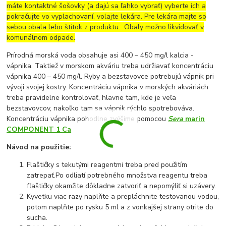
máte kontaktné šošovky (a dajú sa ľahko vybrať) vyberte ich a
pokračujte vo vyplachovaní, volajte lekára. Pre lekára majte so
sebou obala lebo štítok z produktu. Obaly možno likvidovať v
komunálnom odpade.
Prírodná morská voda obsahuje asi 400 – 450 mg/l kalcia -
vápnika. Taktiež v morskom akváriu treba udržiavať koncentráciu
vápnika 400 – 450 mg/l. Ryby a bezstavovce potrebujú vápnik pri
vývoji svojej kostry. Koncentráciu vápnika v morských akváriách
treba pravidelne kontrolovať, hlavne tam, kde je veľa
bezstavovcov, nakoľko tam sa vápnik rýchlo spotrebováva.
Koncentráciu vápnika pohodlne zvýšime pomocou
Sera
marin
COMPONENT 1 Ca
Návod na použitie:
Flaštičky s tekutými reagentmi treba pred použitím
zatrepať.Po odliatí potrebného množstva reagentu treba
fľaštičky okamžite dôkladne zatvoriť a nepomýliť si uzávery.
Kyvetku viac razy naplňte a prepláchnite testovanou vodou,
potom naplňte po rysku 5 ml a z vonkajšej strany otrite do
sucha.