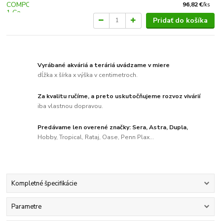
96,82 €
/
ks
Pridať do košíka
Vyrábané akváriá a teráriá uvádzame v miere
dĺžka x šírka x výška v centimetroch.
Za kvalitu ručíme, a preto uskutočňujeme rozvoz vivárií
iba vlastnou dopravou.
Predávame len overené značky: Sera, Astra, Dupla,
Hobby, Tropical, Rataj, Oase, Penn Plax...
Kompletné špecifikácie
Parametre