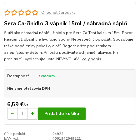
Ohodnotiť produkt
Sera Ca-činidlo 3 vápnik 15ml / náhradná náplň
Slúži ako náhradná náplň - činidlo pre Sera Ca-Test kalcium 15ml Pozor.
Reagent 1 obsahuje hydroxid sodný. Nebezpečný po požití. Spôsobuje
ťažké popáleniny pokožky a očí. Regent držte pod zámkom
a neprístupný deťom. Pri práci používajte ochranné rukavice. Pri
prehltnutí - vyplachujte ústa, NEVYVOLÁV...
celý popis
Dostupnosť
skladom
Nie sme platcovia DPH
6,59 €
/
ks
Pridať do košíka
Číslo produktu:
04922
EAN kód:
4001942049221