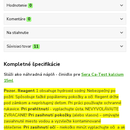
Hodnotenie
0
Komentáre
0
Na stiahnutie
Súvisiaci tovar
11
Kompletné špecifikácie
Slúži ako n
áhradná náplň - činidlo pre
Sera Ca-Test kalcium
15ml
Pozor. Reagent
1 obsahuje hydroxid sodný. Nebezpečný po
požití. Spôsobuje ťažké popáleniny pokožky a očí. Regent držte
pod zámkom a neprístupný deťom. Pri práci používajte ochranné
rukavice.
Pri prehltnutí
- vyplachujte ústa, NEVYVOLÁVAJTE
ZVRACANIE!
Pri zasihnutí pokožky
(alebo vlasov) – omývajte
zasiahnuté miesto vodou a vyzvlečte kontaminované
oblečenie.
Pri zasihnutí očí
– niekoľko minút vyplachujte oči a ak