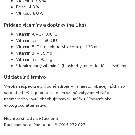
Vláknina: 3,5 %
Popol: 4,8 %
Vlhkosť: 5,0 %
Pridané vitamíny a doplnky (na 1 kg)
Vitamín A – 37 000 IU
Vitamín D₃ – 1 800 IU
Vitamín E (D,L-α-tokoferyl-acetát) – 120 mg
Vitamín B₁ – 35 mg
Vitamín B₂ – 90 mg
Stabilizovaný vitamín C (L-askorbyl monofosfát) – 550 mg
Udržateľné krmivo
Výroba rešpektuje prírodné zdroje – namiesto rybacej múčky zo
sardelí (ktorých populácia je ohrozená vplyvom El Niño a
nadmerného lovu) obsahuje hmyziu múčku
Hermetia
ako
ekologickú alternatívu.
Neviete si rady s výberom?
Radi vám poradíme na tel. č. 0915 272 027