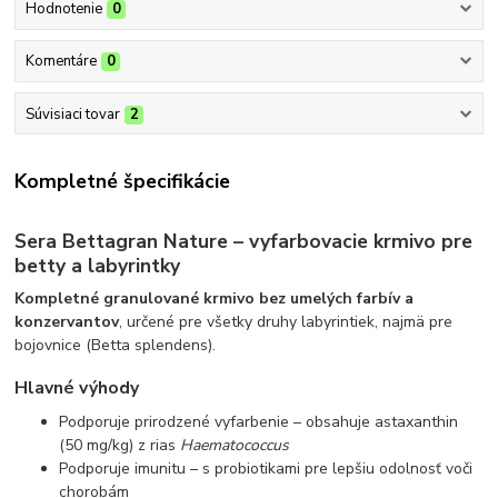
Hodnotenie
0
Komentáre
0
Súvisiaci tovar
2
Kompletné špecifikácie
Sera Bettagran Nature – vyfarbovacie krmivo pre
betty a labyrintky
Kompletné granulované krmivo bez umelých farbív a
konzervantov
, určené pre všetky druhy labyrintiek, najmä pre
bojovnice (Betta splendens).
Hlavné výhody
Podporuje prirodzené vyfarbenie – obsahuje astaxanthin
(50 mg/kg) z rias
Haematococcus
Podporuje imunitu – s probiotikami pre lepšiu odolnosť voči
chorobám