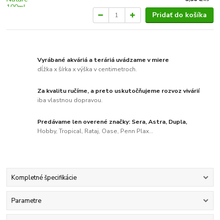
Pridať do košíka
Vyrábané akváriá a teráriá uvádzame v miere
dĺžka x šírka x výška v centimetroch.
Za kvalitu ručíme, a preto uskutočňujeme rozvoz vivárií
iba vlastnou dopravou.
Predávame len overené značky: Sera, Astra, Dupla,
Hobby, Tropical, Rataj, Oase, Penn Plax...
Kompletné špecifikácie
Parametre