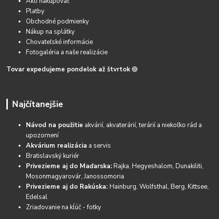
Ako nakupovať
Platby
Obchodné podmienky
Nákup na splátky
Chovateľské informácie
Fotogaléria a naše realizácie
Tovar expedujeme pondelok až štvrtok
🟢
Najčítanejšie
Návod na použitie
akvárií, akvaterárií, terárií a niekoľko rád a
upozornení
Akvárium realizácia
a servis
Bratislavský kuriér
Privezieme aj do Maďarska:
Rajka, Hegyeshalom, Dunakiliti,
Mosonmagyarovár, Janossomoria
Privezieme aj do Rakúska:
Hainburg, Wolfsthal, Berg, Kittsee,
Edelsal
Zriaďovanie na kĺúč - fotky