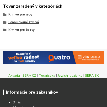
Tovar zaradený v kategóriách
Krmivo pre ryby
Granulované krmivá
Krmivo pre betty
Akvaria
|
SERA CZ
|
Teraristika
|
Jewish
|
Jazierka
|
SERA SK
Informácie pre zákazníkov
O nás