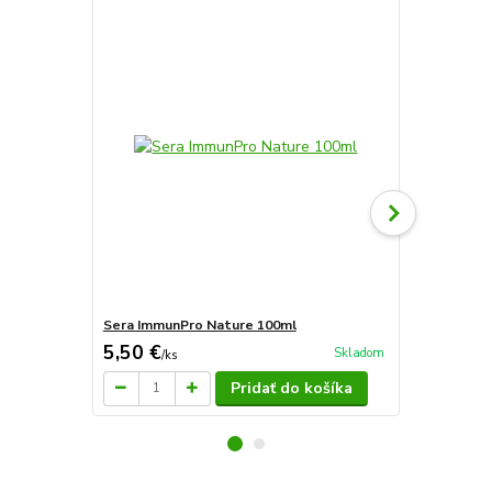
Sera ImmunPro Nature 100ml
Sera ImmunP
5,50 €
5,50 €
Skladom
/
ks
/
ks
Pridať do košíka