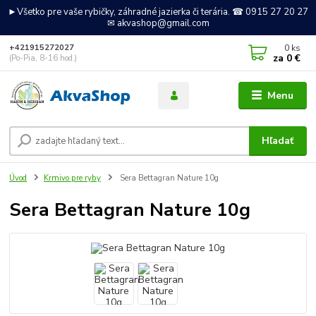
►Všetko pre vaše rybičky, záhradné jazierka či terária. ☎ 0915 27 20 27
✉ akvashop@gmail.com
0
ks
+421915272027
za
0 €
(Po-Pia, 8-16 hod.)
Menu
Hľadať
Úvod
Krmivo pre ryby
Sera Bettagran Nature 10g
Sera Bettagran Nature 10g