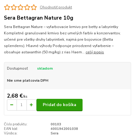
Ohodnotiť produkt
Sera Bettagran Nature 10g
Sera Bettagran Nature – vyfarbovacie krmivo pre betty a labyrintky
Kompletné granulované krmivo bez umelých farbív a konzervantov,
určené pre všetky druhy labyrintiek, najmä pre bojovnice (Betta
splendens). Hlavné výhody Podporuje prirodzené vyfarbenie –
obsahuje astaxanthin (50 mg/kg) z rias Haem...
celý popis
Dostupnosť
skladom
Nie sme platcovia DPH
2,68 €
/
ks
Pridať do košíka
Číslo produktu:
00103
EAN kód:
4001942001038
Výrobca:
Sera