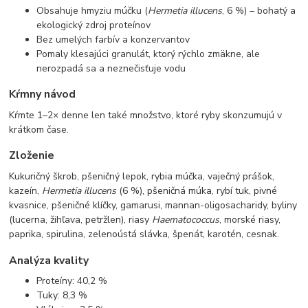
Obsahuje hmyziu múčku (
Hermetia illucens
, 6 %) – bohatý a
ekologický zdroj proteínov
Bez umelých farbív a konzervantov
Pomaly klesajúci granulát, ktorý rýchlo zmäkne, ale
nerozpadá sa a neznečisťuje vodu
Kŕmny návod
Kŕmte 1–2× denne len také množstvo, ktoré ryby skonzumujú v
krátkom čase.
Zloženie
Kukuričný škrob, pšeničný lepok, rybia múčka, vaječný prášok,
kazeín,
Hermetia illucens
(6 %), pšeničná múka, rybí tuk, pivné
kvasnice, pšeničné klíčky, gamarusi, mannan-oligosacharidy, byliny
(lucerna, žihľava, petržlen), riasy
Haematococcus
, morské riasy,
paprika, spirulina, zelenoústá slávka, špenát, karotén, cesnak.
Analýza kvality
Proteíny: 40,2 %
Tuky: 8,3 %