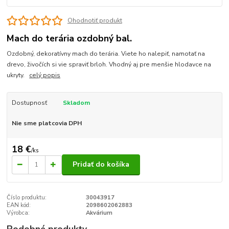
Ohodnotiť produkt
Mach do terária ozdobný bal.
Ozdobný, dekoratívny mach do terária. Viete ho nalepiť, namotať na
drevo, živočích si vie spraviť brloh. Vhodný aj pre menšie hlodavce na
ukryty.
celý popis
Dostupnosť
Skladom
Nie sme platcovia DPH
18 €
/
ks
Pridať do košíka
Číslo produktu:
30043917
EAN kód:
2098602062883
Výrobca:
Akvárium
Podobné produkty