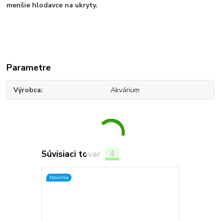
menšie hlodavce na ukryty.
Parametre
Výrobca
Akvárium
Súvisiaci tovar
4
Novinka
Novinka