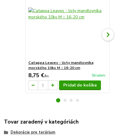
Catappa Leaves - listy mandlovníka
Catappa Lea
morského 10ks M ↕ 16-20 cm
morského 1
8,75 €
7,23 €
Skladom
/
ks
/
ks
Pridať do košíka
Tovar zaradený v kategóriách
Dekorácie pre terárium