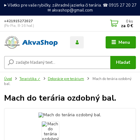
►Všetko pre vaše rybičky, záhradné jazierka či terária. ☎ 0915 27 20 27
✉ akvashop@gmail.com
0
ks
+421915272027
za
0 €
(Po-Pia, 8-16 hod.)
Menu
Hľadať
Úvod
Teraristika ✓
Dekorácie pre terárium
Mach do terária ozdobný
bal.
Mach do terária ozdobný bal.