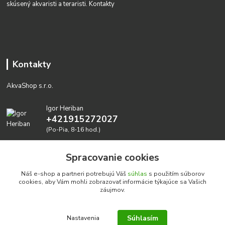
skúsený akvaristi a teraristi.
Kontakty
Kontakty
AkvaShop s.r.o.
Igor Heriban
+421915272027
(Po-Pia, 8-16 hod.)
akvashop@gmail.com
Spracovanie cookies
Náš e-shop a partneri potrebujú Váš
súhlas
s použitím súborov
cookies, aby Vám mohli zobrazovať informácie týkajúce sa Vašich
záujmov.
Súhlasím
Nastavenia
Realizujeme prírodné akvária: AkvaShop s.r.o. • IBAN: