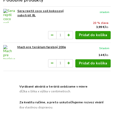
Sera reptil coco soil kokosový
skladom
substrát 8L
20 % zľava
3,99 €
/
ks
Pridať do košíka
Mach pre terárium farebný 200g
Skladom
14 €
/
ks
Pridať do košíka
Vyrábané akváriá a teráriá uvádzame v miere
dĺžka x šírka x výška v centimetroch.
Za kvalitu ručíme, a preto uskutočňujeme rozvoz vivárií
iba vlastnou dopravou.