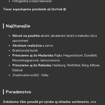
Fotogaléria a naše realizácie
Tovar expedujeme pondelok až štvrtok
🟢
Najčítanejšie
Návod na použitie
akvárií, akvaterárií, terárií a niekoľko rád a
upozornení
Akvárium realizácia
a servis
Bratislavský kuriér
Privezieme aj do Maďarska:
Rajka, Hegyeshalom, Dunakiliti,
Mosonmagyarovár, Janossomoria
Privezieme aj do Rakúska:
Hainburg, Wolfsthal, Berg, Kittsee,
Edelsal
Zriaďovanie na kĺúč - fotky
Poradenstvo
Dokážeme Vám poradiť pri výrobe aj ohľadne sortimentu
, sme