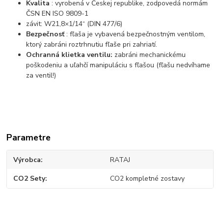
Kvalita
: vyrobená v Českej republike, zodpovedá normám
ČSN EN ISO 9809-1
závit: W21,8×1/14“ (DIN 477/6)
Bezpečnosť
: fľaša je vybavená bezpečnostným ventilom,
ktorý zabráni roztrhnutiu fľaše pri zahriatí.
Ochranná klietka ventilu:
zabráni mechanickému
poškodeniu a uľahčí manipuláciu s fľašou (fľašu nedvíhame
za ventil!)
Parametre
Výrobca
RATAJ
CO2 Sety
CO2 kompletné zostavy