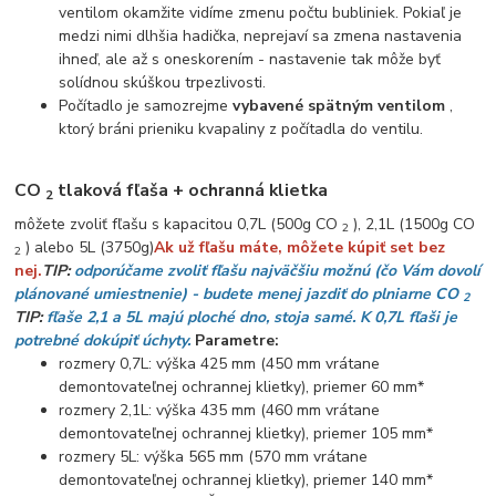
ventilom okamžite vidíme zmenu počtu bubliniek. Pokiaľ je
medzi nimi dlhšia hadička, neprejaví sa zmena nastavenia
ihneď, ale až s oneskorením - nastavenie tak môže byť
solídnou skúškou trpezlivosti.
Počítadlo je samozrejme
vybavené spätným ventilom
,
ktorý bráni prieniku kvapaliny z počítadla do ventilu.
CO
tlaková fľaša + ochranná klietka
2
môžete zvoliť fľašu s kapacitou 0,7L (500g CO
), 2,1L (1500g CO
2
) alebo 5L (3750g)
Ak už fľašu máte, môžete kúpiť set bez
2
nej.
TIP:
odporúčame zvoliť fľašu najväčšiu možnú (čo Vám dovolí
plánované umiestnenie) - budete
menej jazdiť do plniarne CO
2
TIP:
fľaše 2,1 a 5L majú ploché dno, stoja samé. K 0,7L fľaši je
potrebné dokúpiť úchyty.
Parametre:
rozmery 0,7L: výška 425 mm (450 mm vrátane
demontovateľnej ochrannej klietky), priemer 60 mm*
rozmery 2,1L: ​​výška 435 mm (460 mm vrátane
demontovateľnej ochrannej klietky), priemer 105 mm*
rozmery 5L: výška 565 mm (570 mm vrátane
demontovateľnej ochrannej klietky), priemer 140 mm*