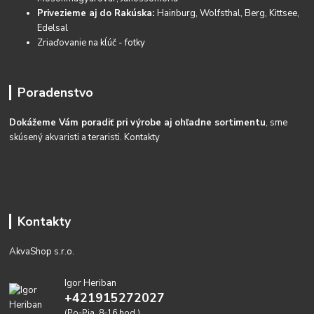
Privezieme aj do Rakúska:
Hainburg, Wolfsthal, Berg, Kittsee,
Edelsal
Zriaďovanie na kĺúč - fotky
Poradenstvo
Dokážeme Vám poradiť pri výrobe aj ohľadne sortimentu
, sme
skúsený akvaristi a teraristi.
Kontakty
Kontakty
AkvaShop s.r.o.
Igor Heriban
+421915272027
(Po-Pia, 8-16 hod.)