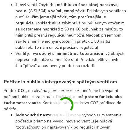
Ihlový ventil Oxyturbo
má ihlu zo špeciálnej nerezovej
ocele
(AISI 304)
a veľmi jemný závit.
Pri ihlových ventiloch
platí, že
čím jemnejší závit, tým precíznejšia je
regulácia
(príklad: ak je závit príliš hrubý, jedným otočením
sa dostaneme napríklad z 50 na 60 bubliniek za minútu, to
nám príliš presnú reguláciu neumožní. Naopak pri jemnom
závite zmeníme jedným otočením prietok z 50 na 52
bubliniek. To nám umožní precíznu reguláciu)
Ventil je
vyrobený s minimálnou toleranciou
výrobných
nepresností, takže sa nemôže stať, že vďaka vôli v závite
ihla "pláva" a nastavený prietok sa rozladí.
Počítadlo bublín s integrovaným spätným ventilom
Prietok
CO
do akvária je pomerne malý - môžeme ho vyjadriť
2
počtom bubliniek za minútu.
Počítadlo
má potom funkciu ako
tachometer v aute
. Kontroluje nám množstvo CO2 prúdiace do
nádrže.
Jednoduché nastavenie
- Hlavnou výhodou umiestnenia
počítadla priamo na vývod ihlového ventilu je nulová
"zotrvačnosť" pri nastavovaní - po regulácii ihlovým