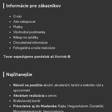
Informácie pre zákazníkov
O nás
Ako nakupovať
Platby
Obchodné podmienky
Nákup na splátky
Chovateľské informácie
Fotogaléria a naše realizácie
Tovar expedujeme pondelok až štvrtok
🟢
Najčítanejšie
Návod na použitie
akvárií, akvaterárií, terárií a niekoľko rád a
upozornení
Akvárium realizácia
a servis
Bratislavský kuriér
Privezieme aj do Maďarska:
Rajka, Hegyeshalom, Dunakiliti,
Mosonmagyarovár, Janossomoria