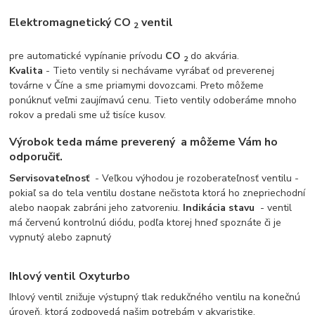
Elektromagnetický
CO
ventil
2
pre automatické vypínanie prívodu
CO
do akvária.
2
Kvalita
- Tieto ventily si nechávame vyrábať od preverenej
továrne v Číne a sme priamymi dovozcami. Preto môžeme
ponúknuť veľmi zaujímavú cenu. Tieto ventily odoberáme mnoho
rokov a predali sme už tisíce kusov.
Výrobok teda máme preverený
a môžeme Vám ho
odporučiť.
Servisovateľnosť
- Veľkou výhodou je rozoberateľnosť ventilu -
pokiaľ sa do tela ventilu dostane nečistota ktorá ho znepriechodní
alebo naopak zabráni jeho zatvoreniu.
Indikácia stavu
- ventil
má červenú kontrolnú diódu, podľa ktorej hneď spoznáte či je
vypnutý alebo zapnutý
Ihlový ventil Oxyturbo
Ihlový ventil znižuje výstupný tlak redukčného ventilu na konečnú
úroveň, ktorá zodpovedá našim potrebám v akvaristike.