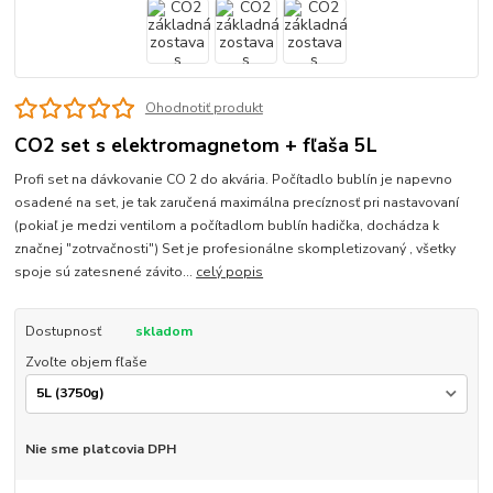
Ohodnotiť produkt
CO2 set s elektromagnetom + fľaša 5L
Profi set na dávkovanie CO 2 do akvária. Počítadlo bublín je napevno
osadené na set, je tak zaručená maximálna precíznosť pri nastavovaní
(pokiaľ je medzi ventilom a počítadlom bublín hadička, dochádza k
značnej "zotrvačnosti") Set je profesionálne skompletizovaný , všetky
spoje sú zatesnené závito...
celý popis
Dostupnosť
skladom
Zvoľte objem fľaše
Nie sme platcovia DPH