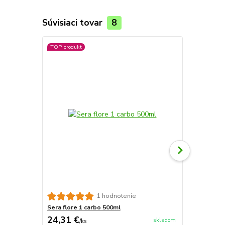
Súvisiaci tovar
8
TOP produkt
Sera flore 2
1 hodnotenie
Sera flore 1 carbo 500ml
24,31 €
23,48 €
skladom
/
ks
/
k