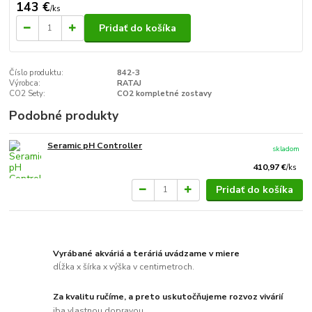
143 €
/
ks
Pridať do košíka
Číslo produktu:
842-3
Výrobca:
RATAJ
CO2 Sety:
CO2 kompletné zostavy
Podobné produkty
Seramic pH Controller
skladom
410,97 €
/
ks
Pridať do košíka
Vyrábané akváriá a teráriá uvádzame v miere
dĺžka x šírka x výška v centimetroch.
Za kvalitu ručíme, a preto uskutočňujeme rozvoz vivárií
iba vlastnou dopravou.