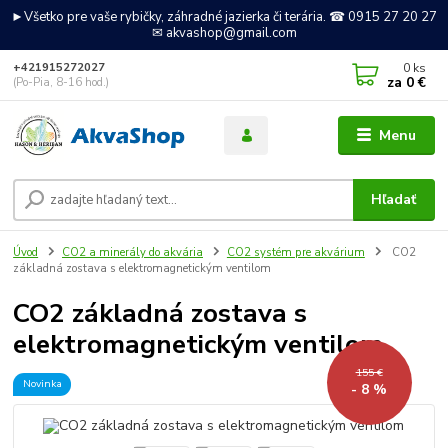
►Všetko pre vaše rybičky, záhradné jazierka či terária. ☎ 0915 27 20 27
✉ akvashop@gmail.com
0
ks
+421915272027
za
0 €
(Po-Pia, 8-16 hod.)
Menu
Hľadať
Úvod
CO2 a minerály do akvária
CO2 systém pre akvárium
CO2
základná zostava s elektromagnetickým ventilom
CO2 základná zostava s
elektromagnetickým ventilom
155 €
Novinka
- 8 %