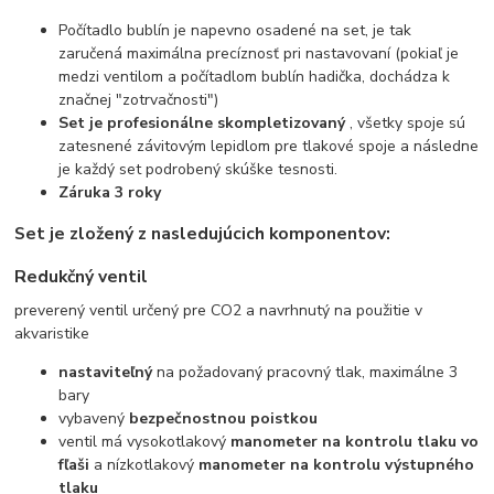
Počítadlo bublín je napevno osadené na set, je tak
zaručená maximálna precíznosť pri nastavovaní (pokiaľ je
medzi ventilom a počítadlom bublín hadička, dochádza k
značnej "zotrvačnosti")
Set je profesionálne skompletizovaný
, všetky spoje sú
zatesnené závitovým lepidlom pre tlakové spoje a následne
je každý set podrobený skúške tesnosti.
Záruka 3 roky
Set je zložený z nasledujúcich komponentov:
Redukčný ventil
preverený ventil určený pre CO2 a navrhnutý na použitie v
akvaristike
nastaviteľný
na požadovaný pracovný tlak, maximálne 3
bary
vybavený
bezpečnostnou poistkou
ventil má vysokotlakový
manometer na kontrolu tlaku vo
fľaši
a nízkotlakový
manometer na kontrolu výstupného
tlaku