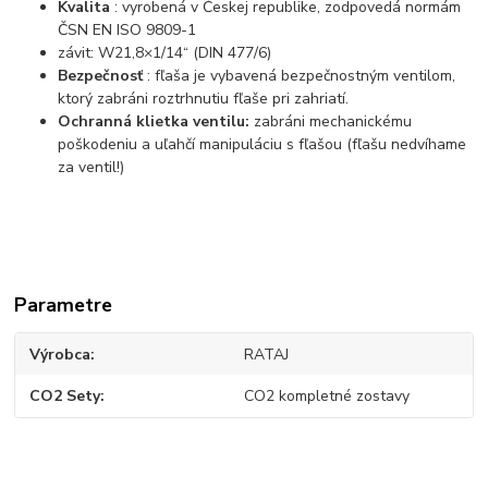
Kvalita
: vyrobená v Českej republike, zodpovedá normám
ČSN EN ISO 9809-1
závit: W21,8×1/14“ (DIN 477/6)
Bezpečnosť
: fľaša je vybavená bezpečnostným ventilom,
ktorý zabráni roztrhnutiu fľaše pri zahriatí.
Ochranná klietka ventilu:
zabráni mechanickému
poškodeniu a uľahčí manipuláciu s fľašou (fľašu nedvíhame
za ventil!)
Parametre
Výrobca
RATAJ
CO2 Sety
CO2 kompletné zostavy