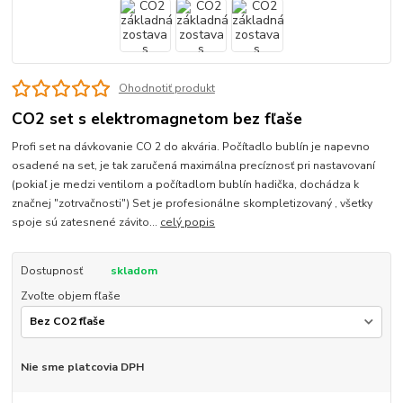
Ohodnotiť produkt
CO2 set s elektromagnetom bez fľaše
Profi set na dávkovanie CO 2 do akvária. Počítadlo bublín je napevno
osadené na set, je tak zaručená maximálna precíznosť pri nastavovaní
(pokiaľ je medzi ventilom a počítadlom bublín hadička, dochádza k
značnej "zotrvačnosti") Set je profesionálne skompletizovaný , všetky
spoje sú zatesnené závito...
celý popis
Dostupnosť
skladom
Zvoľte objem fľaše
Nie sme platcovia DPH