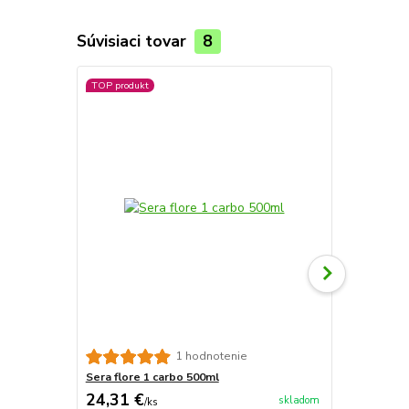
Súvisiaci tovar
8
TOP produkt
Sera flore 2
1 hodnotenie
Sera flore 1 carbo 500ml
24,31 €
23,48 €
skladom
/
ks
/
k