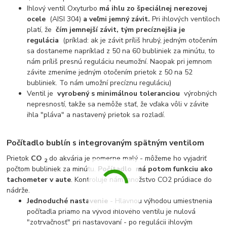
Ihlový ventil Oxyturbo
má ihlu zo špeciálnej nerezovej
ocele
(AISI 304)
a veľmi jemný závit.
Pri ihlových ventiloch
platí, že
čím jemnejší závit, tým precíznejšia je
regulácia
(príklad: ak je závit príliš hrubý, jedným otočením
sa dostaneme napríklad z 50 na 60 bubliniek za minútu, to
nám príliš presnú reguláciu neumožní. Naopak pri jemnom
závite zmeníme jedným otočením prietok z 50 na 52
bubliniek. To nám umožní precíznu reguláciu)
Ventil je
vyrobený s minimálnou toleranciou
výrobných
nepresností, takže sa nemôže stať, že vďaka vôli v závite
ihla "pláva" a nastavený prietok sa rozladí.
Počítadlo bublín s integrovaným spätným ventilom
Prietok
CO
do akvária je pomerne malý - môžeme ho vyjadriť
2
počtom bubliniek za minútu.
Počítadlo
má potom funkciu ako
tachometer v aute
. Kontroluje nám množstvo CO2 prúdiace do
nádrže.
Jednoduché nastavenie
- Hlavnou výhodou umiestnenia
počítadla priamo na vývod ihlového ventilu je nulová
"zotrvačnosť" pri nastavovaní - po regulácii ihlovým