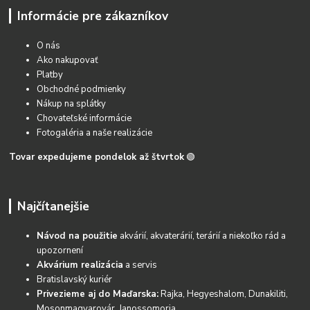
Informácie pre zákazníkov
O nás
Ako nakupovať
Platby
Obchodné podmienky
Nákup na splátky
Chovateľské informácie
Fotogaléria a naše realizácie
Tovar expedujeme pondelok až štvrtok
🟢
Najčítanejšie
Návod na použitie
akvárií, akvaterárií, terárií a niekoľko rád a
upozornení
Akvárium realizácia
a servis
Bratislavský kuriér
Privezieme aj do Maďarska:
Rajka, Hegyeshalom, Dunakiliti,
Mosonmagyarovár, Janossomoria