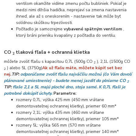
ventilom okamžite vidíme zmenu počtu bubliniek. Pokiaľ je
medzi nimi dlhšia hadička, neprejaví sa zmena nastavenia
ihneď, ale až s oneskorením - nastavenie tak môže byť
solídnou skúškou trpezlivosti.
Počítadlo je samozrejme
vybavené spätným ventilom
,
ktorý bráni prieniku kvapaliny z počítadla do ventilu.
CO
tlaková fľaša + ochranná klietka
2
môžete zvoliť fľašu s kapacitou 0,7L (500g CO
), 2,1L (1500g CO
2
) alebo 5L (3750g)
Ak už fľašu máte, môžete kúpiť set bez
2
nej.
TIP:
odporúčame zvoliť fľašu najväčšiu možnú (čo Vám dovolí
plánované umiestnenie) - budete
menej jazdiť do plniarne CO
2
TIP:
fľaše 2,1 a 5L majú ploché dno, stoja samé. K 0,7L fľaši je
potrebné dokúpiť úchyty.
Parametre:
rozmery 0,7L: výška 425 mm (450 mm vrátane
demontovateľnej ochrannej klietky), priemer 60 mm*
rozmery 2,1L: ​​výška 435 mm (460 mm vrátane
demontovateľnej ochrannej klietky), priemer 105 mm*
rozmery 5L: výška 565 mm (570 mm vrátane
demontovateľnej ochrannej klietky), priemer 140 mm*