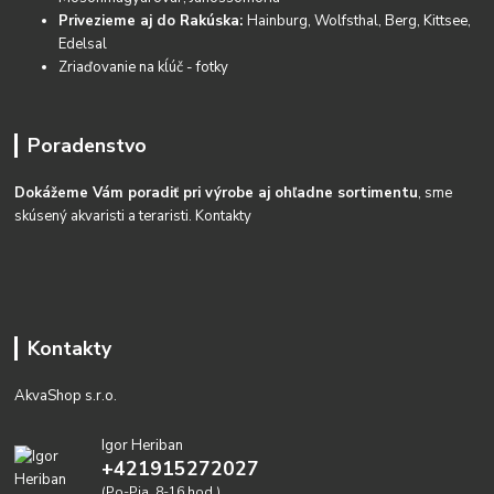
Privezieme aj do Rakúska:
Hainburg, Wolfsthal, Berg, Kittsee,
Edelsal
Zriaďovanie na kĺúč - fotky
Poradenstvo
Dokážeme Vám poradiť pri výrobe aj ohľadne sortimentu
, sme
skúsený akvaristi a teraristi.
Kontakty
Kontakty
AkvaShop s.r.o.
Igor Heriban
+421915272027
(Po-Pia, 8-16 hod.)