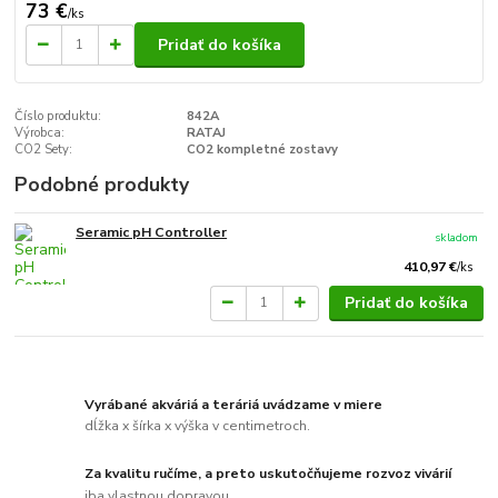
73 €
/
ks
Pridať do košíka
Číslo produktu:
842A
Výrobca:
RATAJ
CO2 Sety:
CO2 kompletné zostavy
Podobné produkty
Seramic pH Controller
skladom
410,97 €
/
ks
Pridať do košíka
Vyrábané akváriá a teráriá uvádzame v miere
dĺžka x šírka x výška v centimetroch.
Za kvalitu ručíme, a preto uskutočňujeme rozvoz vivárií
iba vlastnou dopravou.