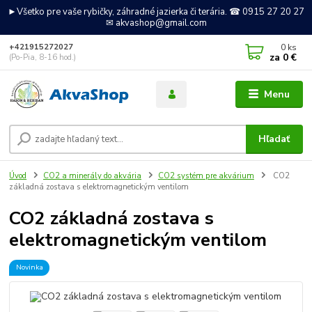
►Všetko pre vaše rybičky, záhradné jazierka či terária. ☎ 0915 27 20 27
✉ akvashop@gmail.com
0
ks
+421915272027
za
0 €
(Po-Pia, 8-16 hod.)
Menu
Hľadať
Úvod
CO2 a minerály do akvária
CO2 systém pre akvárium
CO2
základná zostava s elektromagnetickým ventilom
CO2 základná zostava s
elektromagnetickým ventilom
Novinka