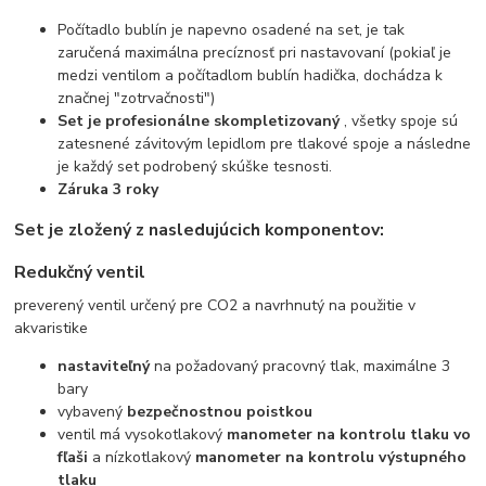
Počítadlo bublín je napevno osadené na set, je tak
zaručená maximálna precíznosť pri nastavovaní (pokiaľ je
medzi ventilom a počítadlom bublín hadička, dochádza k
značnej "zotrvačnosti")
Set je profesionálne skompletizovaný
, všetky spoje sú
zatesnené závitovým lepidlom pre tlakové spoje a následne
je každý set podrobený skúške tesnosti.
Záruka 3 roky
Set je zložený z nasledujúcich komponentov:
Redukčný ventil
preverený ventil určený pre CO2 a navrhnutý na použitie v
akvaristike
nastaviteľný
na požadovaný pracovný tlak, maximálne 3
bary
vybavený
bezpečnostnou poistkou
ventil má vysokotlakový
manometer na kontrolu tlaku vo
fľaši
a nízkotlakový
manometer na kontrolu výstupného
tlaku