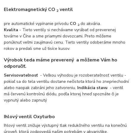
Elektromagnetický
CO
ventil
2
pre automatické vypínanie prívodu
CO
do akvária.
2
Kvalita
- Tieto ventily si nechávame vyrábať od preverenej
továrne v Číne a sme priamymi dovozcami. Preto môžeme
ponúknuť veľmi zaujímavú cenu. Tieto ventily odoberáme mnoho
rokov a predali sme už tisíce kusov.
Výrobok teda máme preverený
a môžeme Vám ho
odporučiť.
Servisovateľnosť
- Veľkou výhodou je rozoberateľnosť ventilu -
pokiaľ sa do tela ventilu dostane nečistota ktorá ho znepriechodní
alebo naopak zabráni jeho zatvoreniu.
Indikácia stavu
- ventil
má červenú kontrolnú diódu, podľa ktorej hneď spoznáte či je
vypnutý alebo zapnutý
Ihlový ventil Oxyturbo
Ihlový ventil znižuje výstupný tlak redukčného ventilu na konečnú
úroveň, ktorá zodpovedá našim potrebám v akvaristike.