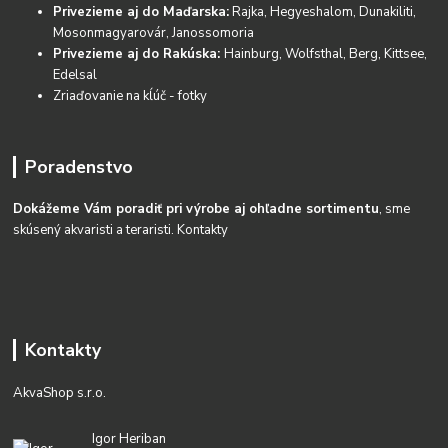
Privezieme aj do Maďarska:
Rajka, Hegyeshalom, Dunakiliti,
Mosonmagyarovár, Janossomoria
Privezieme aj do Rakúska:
Hainburg, Wolfsthal, Berg, Kittsee,
Edelsal
Zriaďovanie na kĺúč - fotky
Poradenstvo
Dokážeme Vám poradiť pri výrobe aj ohľadne sortimentu
, sme
skúsený akvaristi a teraristi.
Kontakty
Kontakty
AkvaShop s.r.o.
Igor Heriban