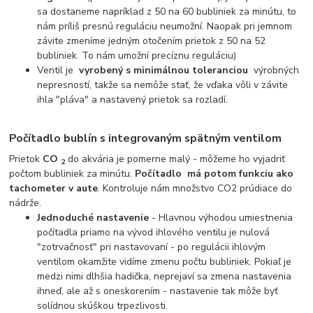
sa dostaneme napríklad z 50 na 60 bubliniek za minútu, to
nám príliš presnú reguláciu neumožní. Naopak pri jemnom
závite zmeníme jedným otočením prietok z 50 na 52
bubliniek. To nám umožní precíznu reguláciu)
Ventil je
vyrobený s minimálnou toleranciou
výrobných
nepresností, takže sa nemôže stať, že vďaka vôli v závite
ihla "pláva" a nastavený prietok sa rozladí.
Počítadlo bublín s integrovaným spätným ventilom
Prietok
CO
do akvária je pomerne malý - môžeme ho vyjadriť
2
počtom bubliniek za minútu.
Počítadlo
má potom funkciu ako
tachometer v aute
. Kontroluje nám množstvo CO2 prúdiace do
nádrže.
Jednoduché nastavenie
- Hlavnou výhodou umiestnenia
počítadla priamo na vývod ihlového ventilu je nulová
"zotrvačnosť" pri nastavovaní - po regulácii ihlovým
ventilom okamžite vidíme zmenu počtu bubliniek. Pokiaľ je
medzi nimi dlhšia hadička, neprejaví sa zmena nastavenia
ihneď, ale až s oneskorením - nastavenie tak môže byť
solídnou skúškou trpezlivosti.