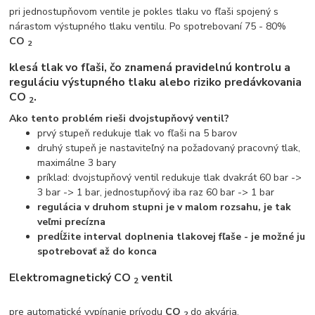
pri jednostupňovom ventile je pokles tlaku vo fľaši spojený s
nárastom výstupného tlaku ventilu. Po spotrebovaní 75 - 80%
CO
2
klesá tlak vo fľaši, čo znamená pravidelnú kontrolu a
reguláciu výstupného tlaku alebo riziko predávkovania
CO
.
2
Ako tento problém rieši dvojstupňový ventil?
prvý stupeň redukuje tlak vo fľaši na 5 barov
druhý stupeň je nastaviteľný na požadovaný pracovný tlak,
maximálne 3 bary
príklad: dvojstupňový ventil redukuje tlak dvakrát 60 bar ->
3 bar -> 1 bar, jednostupňový iba raz 60 bar -> 1 bar
regulácia v druhom stupni je v malom rozsahu, je tak
veľmi precízna
predĺžite interval doplnenia tlakovej fľaše - je možné ju
spotrebovať až do konca
Elektromagnetický
CO
ventil
2
pre automatické vypínanie prívodu
CO
do akvária.
2