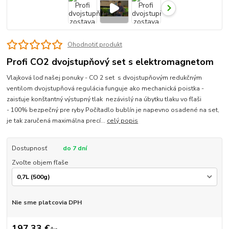
Ohodnotiť produkt
Profi CO2 dvojstupňový set s elektromagnetom
Vlajková loď našej ponuky - CO 2 set s dvojstupňovým redukčným
ventilom dvojstupňová regulácia funguje ako mechanická poistka -
zaisťuje konštantný výstupný tlak nezávislý na úbytku tlaku vo fľaši
- 100% bezpečný pre ryby Počítadlo bublín je napevno osadené na set,
je tak zaručená maximálna precí...
celý popis
Dostupnosť
do 7 dní
Zvoľte objem fľaše
Nie sme platcovia DPH
197,33 €