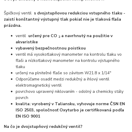
Špičkový ventil
s dvojstupňovou redukciou vstupného tlaku -
zaistí konštantný výstupný tlak pokiaľ nie je tlaková fľaša
prázdna.
ventil
určený pre CO
a navrhnutý na použitie v
2
akvaristike
vybavený bezpečnostnou poistkou
ventil má vysokotlakový manometer na kontrolu tlaku vo
fľaši a nízkotlakový manometer na kontrolu výstupného
tlaku
určený na plniteľné fľaše so závitom W21.8 x 1/14"
Odporúčame osadiť medzi redukčný a ihlový ventil
elektromagnetický ventil
povrchovo upravený niklovaním - odolný a chemicky stály
povrch
kvalita: vyrobený v Taliansku, vyhovuje norme ČSN EN
ISO 2503, spoločnosť Oxyturbo je certifikovaná podľa
EN ISO 9001
Na čo je dvojstupňový redukčný ventil?