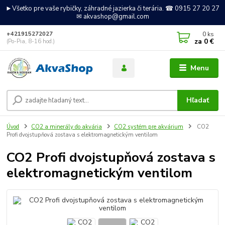
►Všetko pre vaše rybičky, záhradné jazierka či terária. ☎ 0915 27 20 27
✉ akvashop@gmail.com
0
ks
+421915272027
za
0 €
(Po-Pia, 8-16 hod.)
Menu
Hľadať
Úvod
CO2 a minerály do akvária
CO2 systém pre akvárium
CO2
Profi dvojstupňová zostava s elektromagnetickým ventilom
CO2 Profi dvojstupňová zostava s
elektromagnetickým ventilom