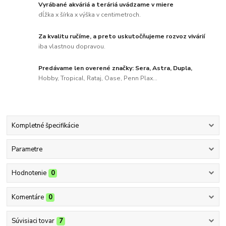
Vyrábané akváriá a teráriá uvádzame v miere
dĺžka x šírka x výška v centimetroch.
Za kvalitu ručíme, a preto uskutočňujeme rozvoz vivárií
iba vlastnou dopravou.
Predávame len overené značky: Sera, Astra, Dupla,
Hobby, Tropical, Rataj, Oase, Penn Plax...
Kompletné špecifikácie
Parametre
Hodnotenie
0
Komentáre
0
Súvisiaci tovar
7