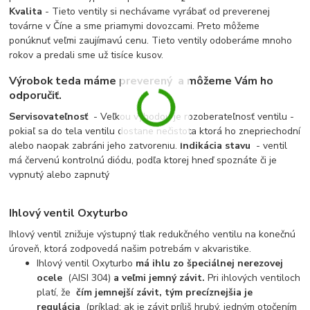
Kvalita
- Tieto ventily si nechávame vyrábať od preverenej
továrne v Číne a sme priamymi dovozcami. Preto môžeme
ponúknuť veľmi zaujímavú cenu. Tieto ventily odoberáme mnoho
rokov a predali sme už tisíce kusov.
Výrobok teda máme preverený
a môžeme Vám ho
odporučiť.
Servisovateľnosť
- Veľkou výhodou je rozoberateľnosť ventilu -
pokiaľ sa do tela ventilu dostane nečistota ktorá ho znepriechodní
alebo naopak zabráni jeho zatvoreniu.
Indikácia stavu
- ventil
má červenú kontrolnú diódu, podľa ktorej hneď spoznáte či je
vypnutý alebo zapnutý
Ihlový ventil Oxyturbo
Ihlový ventil znižuje výstupný tlak redukčného ventilu na konečnú
úroveň, ktorá zodpovedá našim potrebám v akvaristike.
Ihlový ventil Oxyturbo
má ihlu zo špeciálnej nerezovej
ocele
(AISI 304)
a veľmi jemný závit.
Pri ihlových ventiloch
platí, že
čím jemnejší závit, tým precíznejšia je
regulácia
(príklad: ak je závit príliš hrubý, jedným otočením