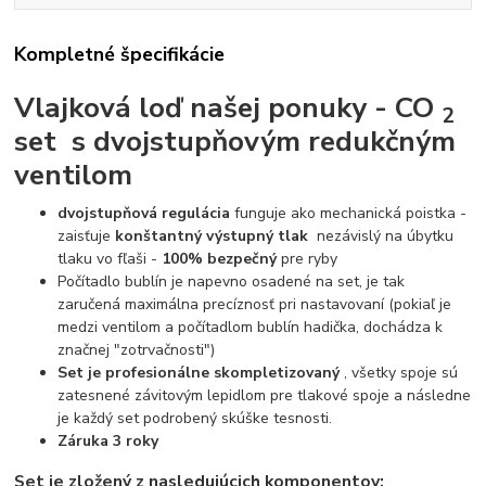
Kompletné špecifikácie
Vlajková loď našej ponuky - CO
2
set
s
dvojstupňovým redukčným
ventilom
dvojstupňová regulácia
funguje ako mechanická poistka -
zaisťuje
konštantný výstupný tlak
nezávislý na úbytku
tlaku vo fľaši -
100% bezpečný
pre ryby
Počítadlo bublín je napevno osadené na set, je tak
zaručená maximálna precíznosť pri nastavovaní (pokiaľ je
medzi ventilom a počítadlom bublín hadička, dochádza k
značnej "zotrvačnosti")
Set je profesionálne skompletizovaný
, všetky spoje sú
zatesnené závitovým lepidlom pre tlakové spoje a následne
je každý set podrobený skúške tesnosti.
Záruka 3 roky
Set je zložený z nasledujúcich komponentov: