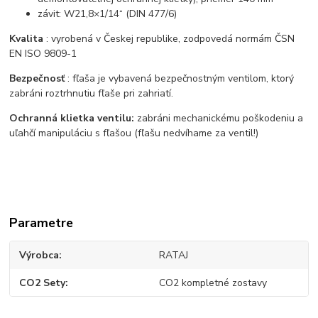
závit: W21,8×1/14“ (DIN 477/6)
Kvalita
: vyrobená v Českej republike, zodpovedá normám ČSN
EN ISO 9809-1
Bezpečnosť
: fľaša je vybavená bezpečnostným ventilom, ktorý
zabráni roztrhnutiu fľaše pri zahriatí.
Ochranná klietka ventilu:
zabráni mechanickému poškodeniu a
uľahčí manipuláciu s fľašou (fľašu nedvíhame za ventil!)
Parametre
Výrobca
RATAJ
CO2 Sety
CO2 kompletné zostavy