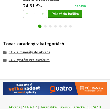
24,31 €
23,48 €
skladom
/
ks
/
k
Pridať do košíka
Tovar zaradený v kategóriách
CO2 a minerály do akvária
CO2 systém pre akvárium
Akvaria
|
SERA CZ
|
Teraristika
|
Jewish
|
Jazierka
|
SERA SK