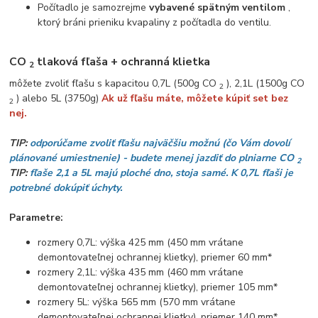
Počítadlo je samozrejme
vybavené spätným ventilom
,
ktorý bráni prieniku kvapaliny z počítadla do ventilu.
CO
tlaková fľaša + ochranná klietka
2
môžete zvoliť fľašu s kapacitou 0,7L (500g CO
), 2,1L (1500g CO
2
) alebo 5L (3750g)
Ak už fľašu máte, môžete kúpiť set bez
2
nej.
TIP:
odporúčame zvoliť fľašu najväčšiu možnú (čo Vám dovolí
plánované umiestnenie) - budete
menej jazdiť do plniarne CO
2
TIP:
fľaše 2,1 a 5L majú ploché dno, stoja samé. K 0,7L fľaši je
potrebné dokúpiť úchyty.
Parametre:
rozmery 0,7L: výška 425 mm (450 mm vrátane
demontovateľnej ochrannej klietky), priemer 60 mm*
rozmery 2,1L: ​​výška 435 mm (460 mm vrátane
demontovateľnej ochrannej klietky), priemer 105 mm*
rozmery 5L: výška 565 mm (570 mm vrátane
demontovateľnej ochrannej klietky), priemer 140 mm*