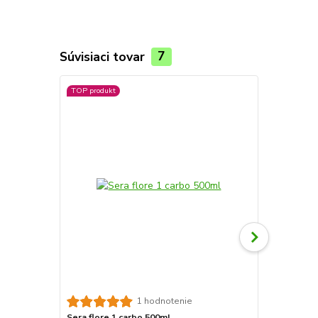
Súvisiaci tovar
7
TOP produkt
Sera flore 2
1 hodnotenie
Sera flore 1 carbo 500ml