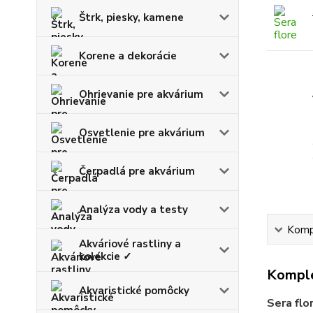
Štrk, piesky, kamene
Korene a dekorácie
Ohrievanie pre akvárium
Osvetlenie pre akvárium
Čerpadlá pre akvárium
Analýza vody a testy
Kompl
Akváriové rastliny a
kolekcie ✓
Komple
Akvaristické pomôcky
Sera flo