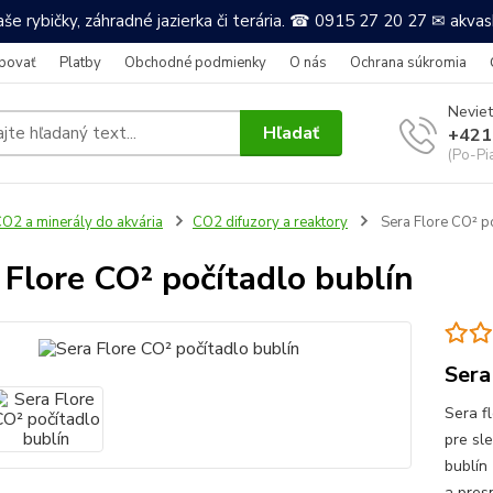
še rybičky, záhradné jazierka či terária. ☎ 0915 27 20 27 ✉ akv
povať
Platby
Obchodné podmienky
O nás
Ochrana súkromia
Neviet
Hľadať
+421
(Po-Pi
O2 a minerály do akvária
CO2 difuzory a reaktory
Sera Flore CO² po
 Flore CO² počítadlo bublín
Sera
Sera f
pre sl
bublín
a pres