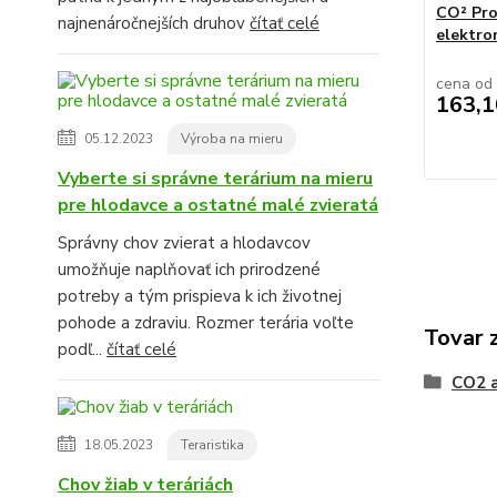
CO² Pro
najnenáročnejších druhov
čítať celé
elektro
cena od
163,1
05.12.2023
Výroba na mieru
Vyberte si správne terárium na mieru
pre hlodavce a ostatné malé zvieratá
Správny chov zvierat a hlodavcov
umožňuje naplňovať ich prirodzené
potreby a tým prispieva k ich životnej
pohode a zdraviu. Rozmer terária voľte
Tovar 
podľ...
čítať celé
CO2 a
18.05.2023
Teraristika
Chov žiab v teráriách