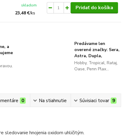
skladom
Pridať do košíka
23,48 €
/
ks
Predávame len
me, a
overené značky: Sera,
ňujeme
Astra, Dupla,
Hobby, Tropical, Rataj,
pravou.
Oase, Penn Plax...
mentáre
0
Na stiahnutie
Súvisiaci tovar
9
e sledovanie hnojenia oxidom uhličitým.