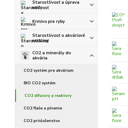
Starostlivosť a úprava
vody
Krmivo pre ryby
Starostlivosť o akváriové
rastliny
CO2 a minerály do
akvária
CO2 systém pre akvárium
BIO CO2 systém
CO2 difuzory a reaktory
CO2 fľaše a plnenie
CO2 príslušenstvo