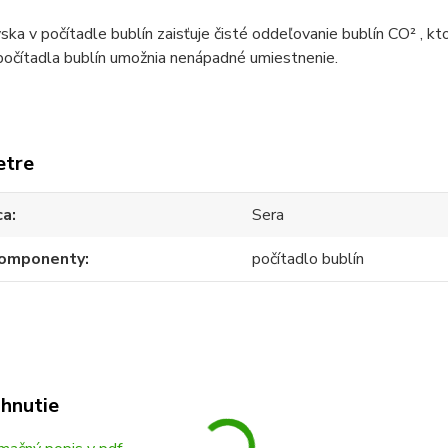
ska v počítadle bublín zaisťuje čisté oddeľovanie bublín CO² , k
počítadla bublín umožnia nenápadné umiestnenie.
etre
ca
Sera
omponenty
počítadlo bublín
ahnutie