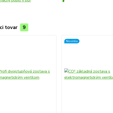
mačný popis v pdf
ci tovar
9
Novinka