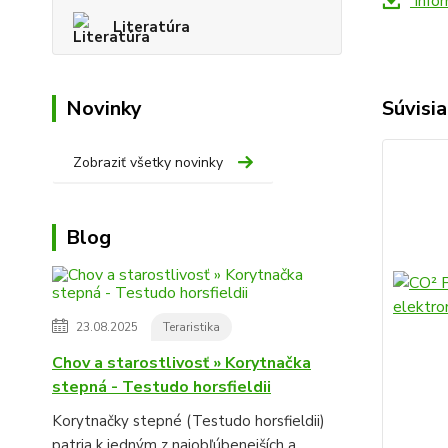
Infor
Literatúra
Novinky
Súvisia
Zobraziť všetky novinky
Blog
23.08.2025
Teraristika
Chov a starostlivosť » Korytnačka
stepná - Testudo horsfieldii
Korytnačky stepné (Testudo horsfieldii)
patria k jedným z najobľúbenejších a