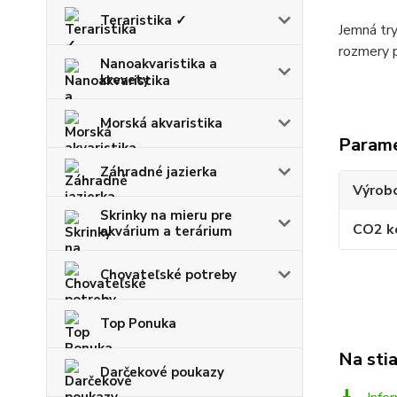
Teraristika ✓
Jemná try
rozmery 
Nanoakvaristika a
krevety
Morská akvaristika
Param
Záhradné jazierka
Výrob
Skrinky na mieru pre
CO2 k
akvárium a terárium
Chovateľské potreby
Top Ponuka
Na sti
Darčekové poukazy