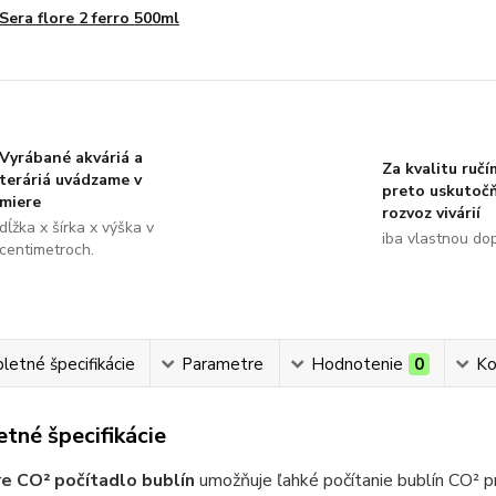
Sera flore 2 ferro 500ml
Vyrábané akváriá a
Za kvalitu ručí
teráriá uvádzame v
preto uskutoč
miere
rozvoz vivárií
dĺžka x šírka x výška v
iba vlastnou do
centimetroch.
etné špecifikácie
Parametre
Hodnotenie
0
Ko
tné špecifikácie
re CO² počítadlo bublín
umožňuje ľahké počítanie bublín CO² pr