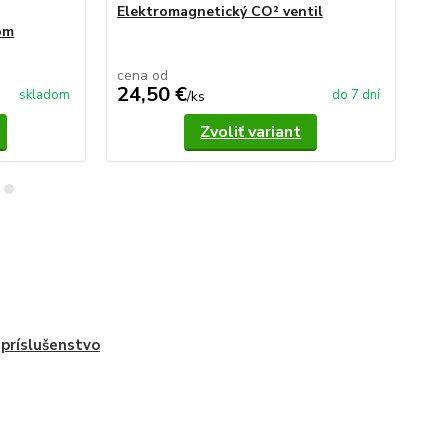
Elektromagnetický CO² ventil
Se
om
cena od
24,50 €
14
skladom
do 7 dní
/
ks
Zvoliť variant
príslušenstvo