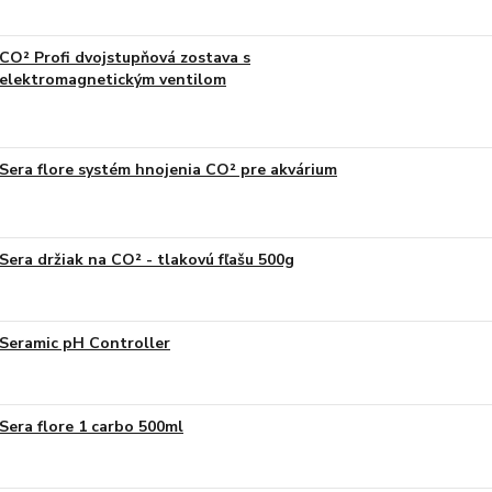
CO² Profi dvojstupňová zostava s
elektromagnetickým ventilom
Sera flore systém hnojenia CO² pre akvárium
Sera držiak na CO² - tlakovú fľašu 500g
Seramic pH Controller
Sera flore 1 carbo 500ml