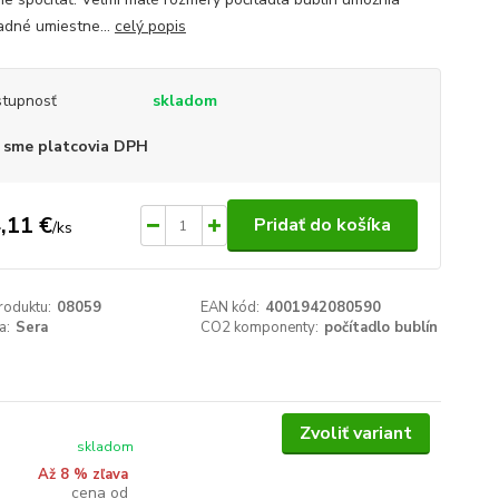
dné umiestne...
celý popis
tupnosť
skladom
 sme platcovia DPH
,11 €
Pridať do košíka
/
ks
roduktu:
08059
EAN kód:
4001942080590
a:
Sera
CO2 komponenty:
počítadlo bublín
Zvoliť variant
skladom
Až 8 % zľava
cena od