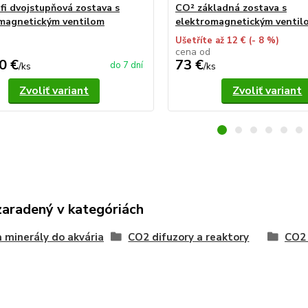
fi dvojstupňová zostava s
CO² základná zostava s
magnetickým ventilom
elektromagnetickým ventil
Ušetříte až 12 €
(- 8 %)
cena od
0 €
73 €
do 7 dní
/
ks
/
ks
Zvoliť variant
Zvoliť variant
zaradený v kategóriách
 minerály do akvária
CO2 difuzory a reaktory
CO2 