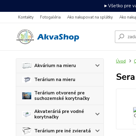
►Všetko pre va
Kontakty
Fotogaléria
Ako nakupovať na splátky
Ako naku
Úvod
C
Akvárium na mieru
Sera
Terárium na mieru
Terárium otvorené pre
suchozemské korytnačky
Akvateráriá pre vodné
korytnačky
Terárium pre iné zvieratá