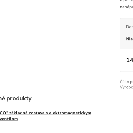
nenápa
Dos
Nie
14
Číslo p
Výrobc
é produkty
CO² základná zostava s elektromagnetickým
ventilom