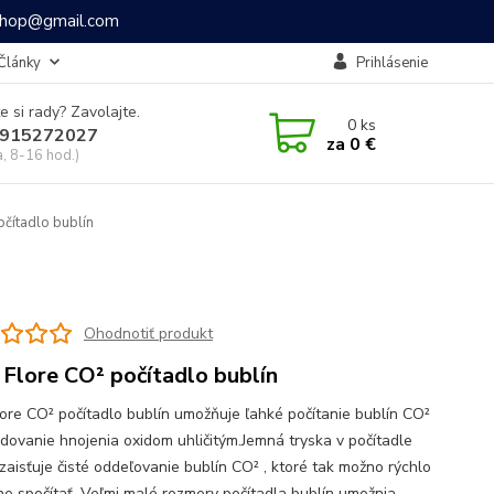
ashop@gmail.com
Články
Prihlásenie
e si rady? Zavolajte.
0
ks
915272027
za
0 €
a, 8-16 hod.)
čítadlo bublín
Ohodnotiť produkt
 Flore CO² počítadlo bublín
lore CO² počítadlo bublín umožňuje ľahké počítanie bublín CO²
edovanie hnojenia oxidom uhličitým.Jemná tryska v počítadle
 zaisťuje čisté oddeľovanie bublín CO² , ktoré tak možno rýchlo
ne spočítať. Veľmi malé rozmery počítadla bublín umožnia