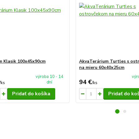
m Klasik 100x45x90cm
AkvaTerárium Turtles s os
na mieru 60x40x25cm
výroba 10 - 14
výr
94 €
dní
/
ks
/
ks
Pridať do košíka
Pridať do ko