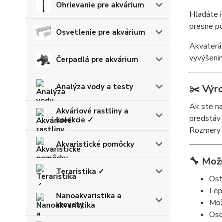
Ohrievanie pre akvárium
Hľadáte 
presne po
Osvetlenie pre akvárium
Akvaterá
vyvýšenin
Čerpadlá pre akvárium
Analýza vody a testy
✂️
Výr
Ak ste na
Akváriové rastliny a
predstáv 
kolekcie ✓
Rozmery 
Akvaristické pomôcky
🔧
Možn
Teraristika ✓
Ost
Lep
Nanoakvaristika a
Mož
krevety
Oso