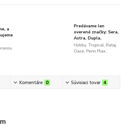
Predávame len
me, a
overené značky: Sera,
ňujeme
Astra, Dupla,
Hobby, Tropical, Rataj,
pravou.
Oase, Penn Plax...
Komentáre
0
Súvisiaci tovar
4
om