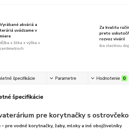
Vyrábané akváriá a
Za kvalitu ručí
teráriá uvádzame v
preto uskutoč
miere
rozvoz vivárií
dĺžka x šírka x výška v
iba vlastnou do
centimetroch.
etné špecifikácie
Parametre
Hodnotenie
0
tné špecifikácie
vaterárium pre korytnačky s ostrovček
 – pre vodné korytnačky, žaby, mloky a iné obojživelníky