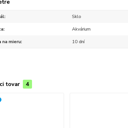
etre
ál
Sklo
ca
Akvárium
 na mieru
10 dní
ci tovar
4