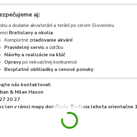
ezpečujeme aj:
obu a dodanie akvaterárií a terárií po celom Slovensku
ámci
Bratislavy a okolia
:
Kompletné
zriaďovanie akvárií
Pravidelný servis
a údržbu
Návrhy a realizácie na kľúč
Opravy
po nekvalitnej konkurencii
Bezplatné obhliadky a cenové ponuky
ajte nás kontaktovať:
iban & Milan Hason
27 20 27
z len v rámci mapy doručenia. Dodacia lehota orientačne 1