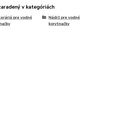
zaradený v kategóriách
eráriá pre vodné
Nádrž pre vodné
načky
korytnačky