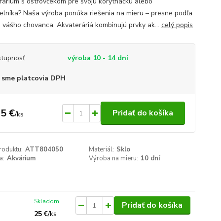
rárium s ostrovčekom pre svoju korytnačku alebo
velníka? Naša výroba ponúka riešenia na mieru – presne podľa
b vášho chovanca. Akvateráriá kombinujú prvky ak...
celý popis
tupnosť
výroba 10 - 14 dní
 sme platcovia DPH
5 €
Pridať do košíka
/
ks
roduktu:
ATT804050
Materiál:
Sklo
a:
Akvárium
Výroba na mieru:
10 dní
Skladom
Pridať do košíka
25 €
/
ks