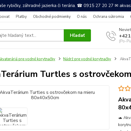
še rybičky, záhradné jazierka či terária. ☎ 0915 27 20 27 ✉ akv
povať
Platby
Obchodné podmienky
O nás
Ochrana súkromia
Neviet
Hľadať
+421
(Po-Pi
kvateráriá pre vodné korytnačky
Nádrž pre vodné korytnačky
AkvaTe
Terárium Turtles s ostrovčeko
Akva
80x
🐢 Akv
korytna