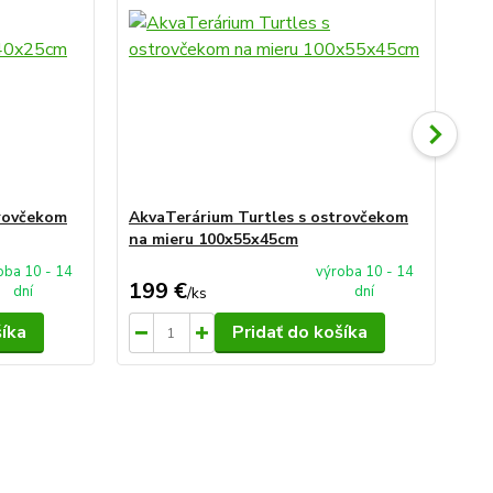
trovčekom
AkvaTerárium Turtles s ostrovčekom
Vý
na mieru 100x55x45cm
oba 10 - 14
výroba 10 - 14
199 €
25
dní
dní
/
ks
šíka
Pridať do košíka