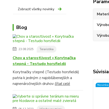
Param
Zobraziť všetky novinky
Materi
Výrob
Blog
Výroba
23.08.2025
Teraristika
Chov a starostlivosť » Korytnačka
stepná - Testudo horsfieldii
Súvisia
Korytnačky stepné (Testudo horsfieldii)
patria k jedným z najobľúbenejších a
najnenáročnejších druhov
čítať celé
Novinka
05.12.2023
Výroba na mieru