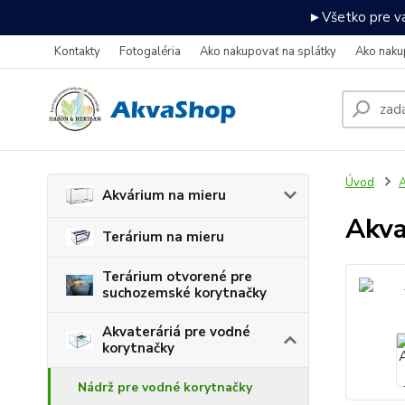
►Všetko pre va
Kontakty
Fotogaléria
Ako nakupovať na splátky
Ako naku
Úvod
A
Akvárium na mieru
Akva
Terárium na mieru
Terárium otvorené pre
suchozemské korytnačky
Akvateráriá pre vodné
korytnačky
Nádrž pre vodné korytnačky