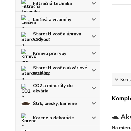
Filtračná technika
Liečivá a vitamíny
Starostlivosť a úprava
vody
Krmivo pre ryby
Starostlivosť o akváriové
rastliny
Kompl
CO2 a minerály do
akvária
Komple
Štrk, piesky, kamene
🐢 Ak
Korene a dekorácie
Na mieru