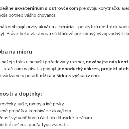
ideálne
akvaterárium s ostrovčekom
pre svoju korytnačku ale
dľa potrieb vášho chovanca.
riá kombinujú prvky
akvária
a
terária
– poskytujú dostatok vodne
y). Práve tieto vlastnosti sú kľúčové pre zdravý vývoj vodných ko
oba na mieru
 našej stránke nenašli požadovaný rozmer,
neváhajte nás kont
– stačí nám napísať a pripojiť
jednoduchý nákres, projekt aleb
uvádzame v poradí:
dĺžka × šírka × výška (v cm).
osti a doplnky:
rovčeky, súše, rampy a iné prvky
ené prepážky, kombinácie akva/tera
nosť vytvoriť hornú časť ako klasické terárium
bitné riešenia podľa typu zvieraťa