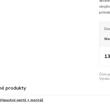
akvate
obojži
potrie
Dos
Nie
13
Číslo p
Výrobc
é produkty
Výpustný ventil + montáž