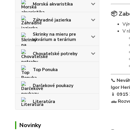
Morská akvaristika
📦
Zab
Záhradné jazierka
Výr
V r
Skrinky na mieru pre
akvárium a terárium
Chovateľské potreby
Top Ponuka
📞
Neváh
Darčekové poukazy
Igor Her
📱
0915 
🛻
Rozvo
Literatúra
Novinky