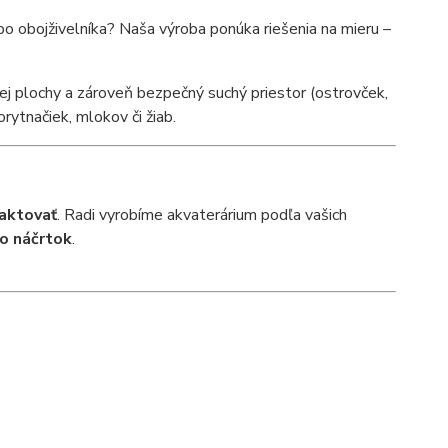
bo obojživelníka? Naša výroba ponúka riešenia na mieru –
j plochy a zároveň bezpečný suchý priestor (ostrovček,
rytnačiek, mlokov či žiab.
aktovať
. Radi vyrobíme akvaterárium podľa vašich
o náčrtok
.