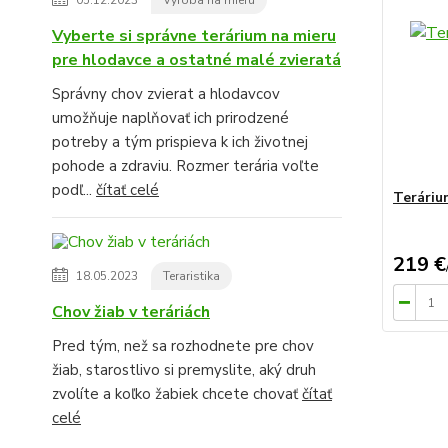
Vyberte si správne terárium na mieru
pre hlodavce a ostatné malé zvieratá
Správny chov zvierat a hlodavcov
umožňuje naplňovať ich prirodzené
potreby a tým prispieva k ich životnej
pohode a zdraviu. Rozmer terária voľte
podľ...
čítať celé
Teráriu
219 €
18.05.2023
Teraristika
Chov žiab v teráriách
Pred tým, než sa rozhodnete pre chov
žiab, starostlivo si premyslite, aký druh
zvolíte a koľko žabiek chcete chovať
čítať
celé