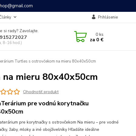
ashop@gmail.com
Články
Prihlásenie
e si rady? Zavolajte.
0
ks
915272027
za
0 €
a, 8-16 hod.)
rárium Turtles s ostrovčekom na mieru 80x40x50cm
m na mieru 80x40x50cm
Ohodnotiť produkt
Terárium pre vodnú korytnačku
40x50cm
aterárium pre korytnačky s ostrovčekom Na mieru – pre vodné
čky, žaby, mloky a iné obojživelníky Hľadáte ideálne