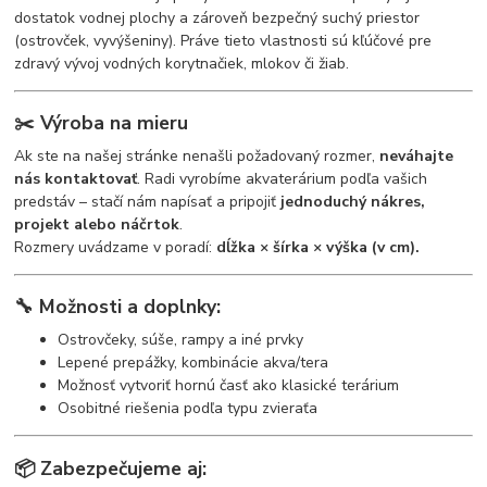
dostatok vodnej plochy a zároveň bezpečný suchý priestor
(ostrovček, vyvýšeniny). Práve tieto vlastnosti sú kľúčové pre
zdravý vývoj vodných korytnačiek, mlokov či žiab.
✂️
Výroba na mieru
Ak ste na našej stránke nenašli požadovaný rozmer,
neváhajte
nás kontaktovať
. Radi vyrobíme akvaterárium podľa vašich
predstáv – stačí nám napísať a pripojiť
jednoduchý nákres,
projekt alebo náčrtok
.
Rozmery uvádzame v poradí:
dĺžka × šírka × výška (v cm).
🔧
Možnosti a doplnky:
Ostrovčeky, súše, rampy a iné prvky
Lepené prepážky, kombinácie akva/tera
Možnosť vytvoriť hornú časť ako klasické terárium
Osobitné riešenia podľa typu zvieraťa
📦
Zabezpečujeme aj: