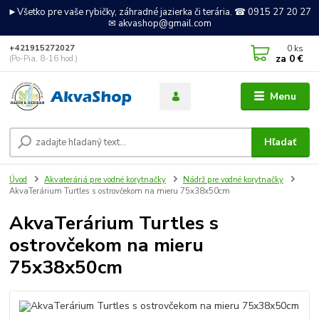
►Všetko pre vaše rybičky, záhradné jazierka či terária. ☎ 0915 27 20 27
✉ akvashop@gmail.com
0
ks
+421915272027
za
0 €
(Po-Pia, 8-16 hod.)
Menu
Hľadať
Úvod
Akvateráriá pre vodné korytnačky
Nádrž pre vodné korytnačky
AkvaTerárium Turtles s ostrovčekom na mieru 75x38x50cm
AkvaTerárium Turtles s
ostrovčekom na mieru
75x38x50cm