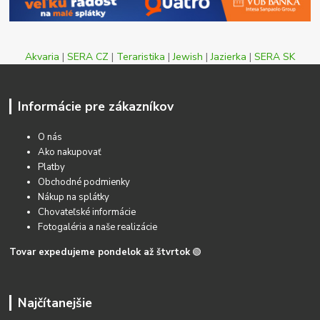
Akvaria
|
SERA CZ
|
Teraristika
|
Jewish
|
Jazierka
|
SERA SK
Informácie pre zákazníkov
O nás
Ako nakupovať
Platby
Obchodné podmienky
Nákup na splátky
Chovateľské informácie
Fotogaléria a naše realizácie
Tovar expedujeme pondelok až štvrtok
🟢
Najčítanejšie