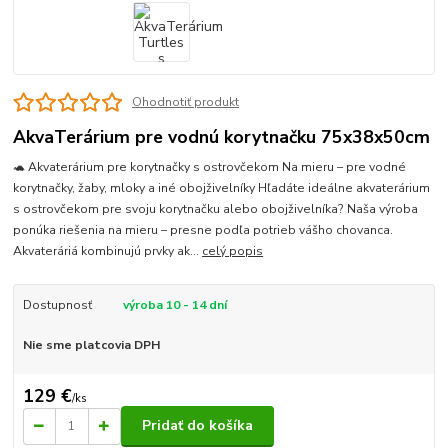
Ohodnotiť produkt
AkvaTerárium pre vodnú korytnačku 75x38x50cm
🐢 Akvaterárium pre korytnačky s ostrovčekom Na mieru – pre vodné
korytnačky, žaby, mloky a iné obojživelníky Hľadáte ideálne akvaterárium
s ostrovčekom pre svoju korytnačku alebo obojživelníka? Naša výroba
ponúka riešenia na mieru – presne podľa potrieb vášho chovanca.
Akvateráriá kombinujú prvky ak...
celý popis
Dostupnosť
výroba 10 - 14 dní
Nie sme platcovia DPH
129 €
/
ks
Pridať do košíka