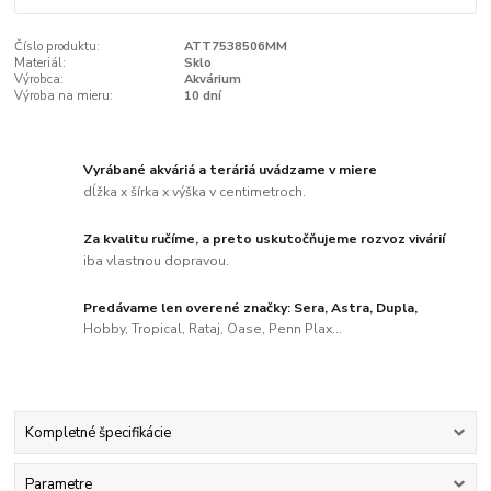
Číslo produktu:
ATT7538506MM
Materiál:
Sklo
Výrobca:
Akvárium
Výroba na mieru:
10 dní
Vyrábané akváriá a teráriá uvádzame v miere
dĺžka x šírka x výška v centimetroch.
Za kvalitu ručíme, a preto uskutočňujeme rozvoz vivárií
iba vlastnou dopravou.
Predávame len overené značky: Sera, Astra, Dupla,
Hobby, Tropical, Rataj, Oase, Penn Plax...
Kompletné špecifikácie
Parametre