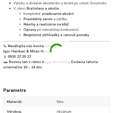
Výrobu a dodanie akvaterárií a terárií po celom Slovensku
V rámci
Bratislavy a okolia
:
Kompletné
zriaďovanie akvárií
Pravidelný servis
a údržbu
Návrhy a realizácie na kľúč
Opravy
po nekvalitnej konkurencii
Bezplatné obhliadky a cenové ponuky
📞
Neváhajte nás kontaktovať:
Igor Heriban & Milan Hason
📱
0915 27 20 27
🛻
Rozvoz len v rámci mapy doručenia. Dodacia lehota
orientačne 10 – 14 dní.
Parametre
Materiál
Sklo
Výrobca
Akvárium