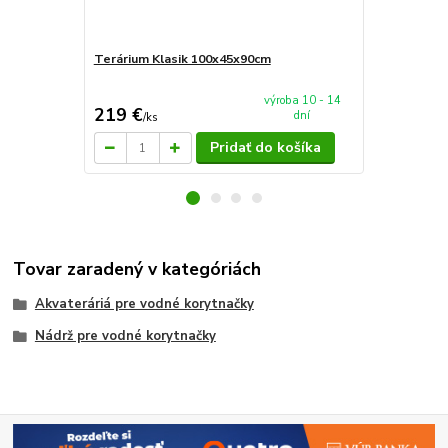
Terárium Klasik 100x45x90cm
AkvaTeráriu
mieru 60x4
výroba 10 - 14
219 €
94 €
dní
/
ks
/
ks
Pridať do košíka
Tovar zaradený v kategóriách
Akvateráriá pre vodné korytnačky
Nádrž pre vodné korytnačky