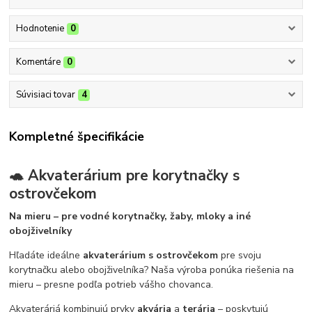
Hodnotenie
0
Komentáre
0
Súvisiaci tovar
4
Kompletné špecifikácie
🐢 Akvaterárium pre korytnačky s
ostrovčekom
Na mieru – pre vodné korytnačky, žaby, mloky a iné
obojživelníky
Hľadáte ideálne
akvaterárium s ostrovčekom
pre svoju
korytnačku alebo obojživelníka? Naša výroba ponúka riešenia na
mieru – presne podľa potrieb vášho chovanca.
Akvateráriá kombinujú prvky
akvária
a
terária
– poskytujú