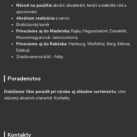
Návod na použitie
akvárií, akvaterárií, terárií a niekoľko rád a
upozornení
Akvárium realizácia
a servis
Bratislavský kuriér
Privezieme aj do Maďarska:
Rajka, Hegyeshalom, Dunakiliti,
Mosonmagyarovár, Janossomoria
Privezieme aj do Rakúska:
Hainburg, Wolfsthal, Berg, Kittsee,
Edelsal
Zriaďovanie na kĺúč - fotky
Poradenstvo
Dokážeme Vám poradiť pri výrobe aj ohľadne sortimentu
, sme
skúsený akvaristi a teraristi.
Kontakty
Kontakty