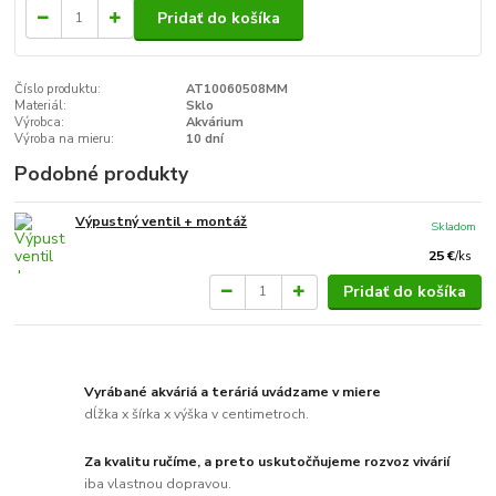
Pridať do košíka
Číslo produktu:
AT10060508MM
Materiál:
Sklo
Výrobca:
Akvárium
Výroba na mieru:
10 dní
Podobné produkty
Výpustný ventil + montáž
Skladom
25 €
/
ks
Pridať do košíka
Vyrábané akváriá a teráriá uvádzame v miere
dĺžka x šírka x výška v centimetroch.
Za kvalitu ručíme, a preto uskutočňujeme rozvoz vivárií
iba vlastnou dopravou.