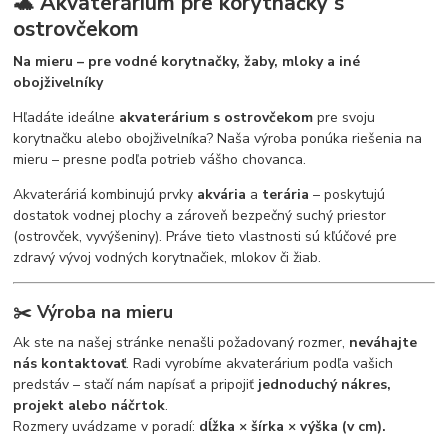
🐢 Akvaterárium pre korytnačky s
ostrovčekom
Na mieru – pre vodné korytnačky, žaby, mloky a iné
obojživelníky
Hľadáte ideálne
akvaterárium s ostrovčekom
pre svoju
korytnačku alebo obojživelníka? Naša výroba ponúka riešenia na
mieru – presne podľa potrieb vášho chovanca.
Akvateráriá kombinujú prvky
akvária
a
terária
– poskytujú
dostatok vodnej plochy a zároveň bezpečný suchý priestor
(ostrovček, vyvýšeniny). Práve tieto vlastnosti sú kľúčové pre
zdravý vývoj vodných korytnačiek, mlokov či žiab.
✂️
Výroba na mieru
Ak ste na našej stránke nenašli požadovaný rozmer,
neváhajte
nás kontaktovať
. Radi vyrobíme akvaterárium podľa vašich
predstáv – stačí nám napísať a pripojiť
jednoduchý nákres,
projekt alebo náčrtok
.
Rozmery uvádzame v poradí:
dĺžka × šírka × výška (v cm).