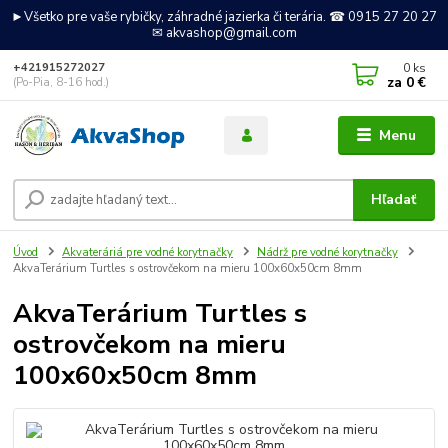
►Všetko pre vaše rybičky, záhradné jazierka či terária. ☎ 0915 27 20 27
✉ akvashop@gmail.com
0
ks
+421915272027
za
0 €
(Po-Pia, 8-16 hod.)
Menu
Hľadať
Úvod
Akvateráriá pre vodné korytnačky
Nádrž pre vodné korytnačky
AkvaTerárium Turtles s ostrovčekom na mieru 100x60x50cm 8mm
AkvaTerárium Turtles s
ostrovčekom na mieru
100x60x50cm 8mm