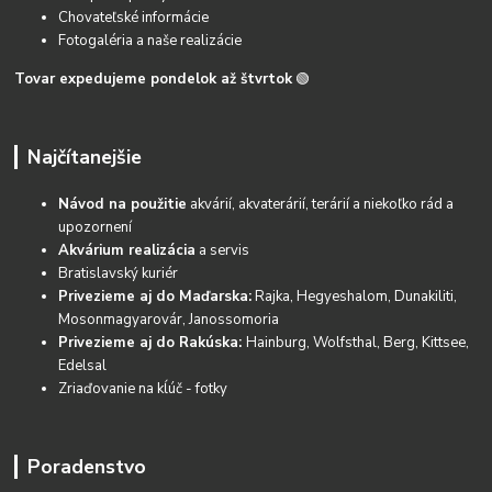
Chovateľské informácie
Fotogaléria a naše realizácie
Tovar expedujeme pondelok až štvrtok
🟢
Najčítanejšie
Návod na použitie
akvárií, akvaterárií, terárií a niekoľko rád a
upozornení
Akvárium realizácia
a servis
Bratislavský kuriér
Privezieme aj do Maďarska:
Rajka, Hegyeshalom, Dunakiliti,
Mosonmagyarovár, Janossomoria
Privezieme aj do Rakúska:
Hainburg, Wolfsthal, Berg, Kittsee,
Edelsal
Zriaďovanie na kĺúč - fotky
Poradenstvo