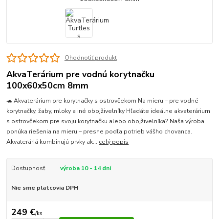
Ohodnotiť produkt
AkvaTerárium pre vodnú korytnačku
100x60x50cm 8mm
🐢 Akvaterárium pre korytnačky s ostrovčekom Na mieru – pre vodné
korytnačky, žaby, mloky a iné obojživelníky Hľadáte ideálne akvaterárium
s ostrovčekom pre svoju korytnačku alebo obojživelníka? Naša výroba
ponúka riešenia na mieru – presne podľa potrieb vášho chovanca.
Akvateráriá kombinujú prvky ak...
celý popis
Dostupnosť
výroba 10 - 14 dní
Nie sme platcovia DPH
249 €
/
ks