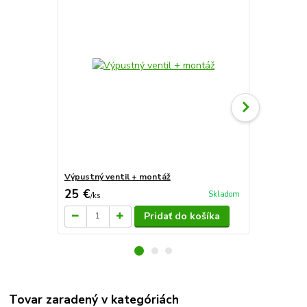
Výpustný ventil + montáž
Sera reptil 
25 €
4,22 €
Skladom
/
ks
/
ks
Pridať do košíka
Tovar zaradený v kategóriách