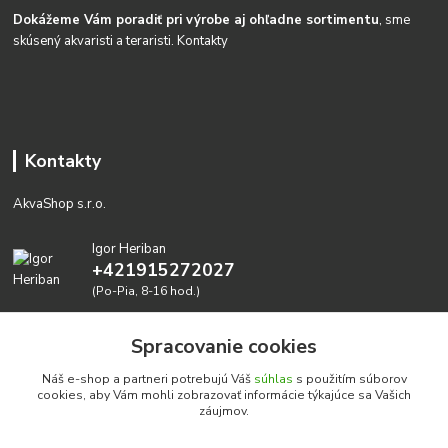
Dokážeme Vám poradiť pri výrobe aj ohľadne sortimentu
, sme
skúsený akvaristi a teraristi.
Kontakty
Kontakty
AkvaShop s.r.o.
Igor Heriban
+421915272027
(Po-Pia, 8-16 hod.)
akvashop@gmail.com
Spracovanie cookies
Náš e-shop a partneri potrebujú Váš
súhlas
s použitím súborov
cookies, aby Vám mohli zobrazovať informácie týkajúce sa Vašich
záujmov.