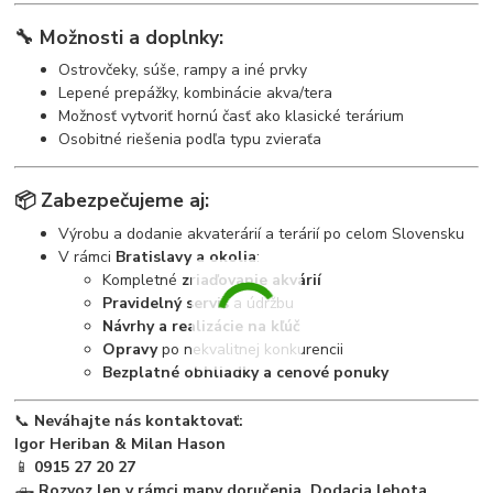
🔧
Možnosti a doplnky:
Ostrovčeky, súše, rampy a iné prvky
Lepené prepážky, kombinácie akva/tera
Možnosť vytvoriť hornú časť ako klasické terárium
Osobitné riešenia podľa typu zvieraťa
📦
Zabezpečujeme aj:
Výrobu a dodanie akvaterárií a terárií po celom Slovensku
V rámci
Bratislavy a okolia
:
Kompletné
zriaďovanie akvárií
Pravidelný servis
a údržbu
Návrhy a realizácie na kľúč
Opravy
po nekvalitnej konkurencii
Bezplatné obhliadky a cenové ponuky
📞
Neváhajte nás kontaktovať:
Igor Heriban & Milan Hason
📱
0915 27 20 27
🛻
Rozvoz len v rámci mapy doručenia. Dodacia lehota