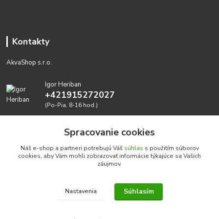
Kontakty
AkvaShop s.r.o.
Igor Heriban
+421915272027
(Po-Pia, 8-16 hod.)
akvashop@gmail.com
Spracovanie cookies
Náš e-shop a partneri potrebujú Váš
súhlas
s použitím súborov
cookies, aby Vám mohli zobrazovať informácie týkajúce sa Vašich
záujmov.
Súhlasím
Nastavenia
Realizujeme prírodné akvária: AkvaShop s.r.o. • IBAN:
SK3911000000002947087849