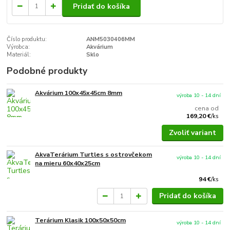
Pridať do košíka
Číslo produktu:
ANM5030406MM
Výrobca:
Akvárium
Materiál:
Sklo
Podobné produkty
Akvárium 100x45x45cm 8mm
výroba 10 - 14 dní
cena od
169,20 €
/
ks
Zvoliť variant
AkvaTerárium Turtles s ostrovčekom
výroba 10 - 14 dní
na mieru 60x40x25cm
94 €
/
ks
Pridať do košíka
Terárium Klasik 100x50x50cm
výroba 10 - 14 dní