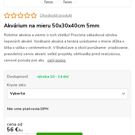
Ohodnotiť produkt
Akvárium na mieru 50x30x40cm 5mm
Robíme akvária a vieme o nich všetko! Precízna zákazková výroba
lepených akvárií. Vyrábané akváriá a teráriá uvádzame v miere dĺžka x
šírka x výška v centimetroch. V Bratislave a okolí ponúkame: zriaďovanie,
pravidelný servis akvarií, veľké projekty, obhliadky pred realizáciou,
cenové ponuky pre akv...
celý popis
Dostupnosť
výroba 10 - 14 dní
Krycie sklo
Nie sme platcovia DPH
cena od
56 €
/
ks