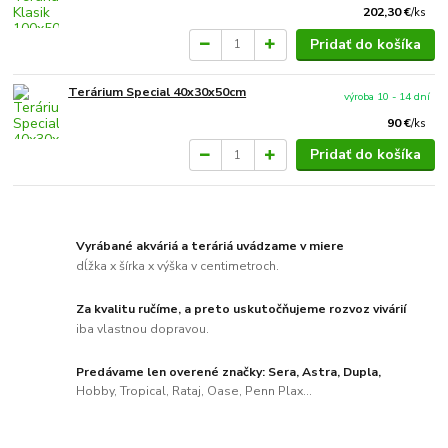
202,30 €
/
ks
Pridať do košíka
Terárium Special 40x30x50cm
výroba 10 - 14 dní
90 €
/
ks
Pridať do košíka
Vyrábané akváriá a teráriá uvádzame v miere
dĺžka x šírka x výška v centimetroch.
Za kvalitu ručíme, a preto uskutočňujeme rozvoz vivárií
iba vlastnou dopravou.
Predávame len overené značky: Sera, Astra, Dupla,
Hobby, Tropical, Rataj, Oase, Penn Plax...