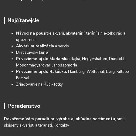
Najčítanejšie
Návod na použitie
akvárií, akvaterárií, terárií a niekoľko rád a
upozornení
Akvárium realizácia
a servis
Bratislavský kuriér
Privezieme aj do Maďarska:
Rajka, Hegyeshalom, Dunakiliti,
Mosonmagyarovár, Janossomoria
Privezieme aj do Rakúska:
Hainburg, Wolfsthal, Berg, Kittsee,
Edelsal
Zriaďovanie na kĺúč - fotky
Poradenstvo
Dokážeme Vám poradiť pri výrobe aj ohľadne sortimentu
, sme
skúsený akvaristi a teraristi.
Kontakty