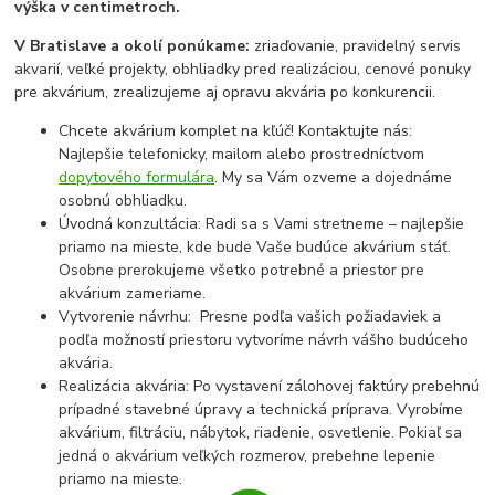
výška v centimetroch.
V Bratislave a okolí ponúkame:
zriaďovanie, pravidelný servis
akvarií, veľké projekty, obhliadky pred realizáciou, cenové ponuky
pre akvárium, zrealizujeme aj opravu akvária po konkurencii.
Chcete akvárium komplet na kľúč! Kontaktujte nás:
Najlepšie telefonicky, mailom alebo prostredníctvom
dopytového formulára
. My sa Vám ozveme a dojednáme
osobnú obhliadku.
Úvodná konzultácia: Radi sa s Vami stretneme – najlepšie
priamo na mieste, kde bude Vaše budúce akvárium stáť.
Osobne prerokujeme všetko potrebné a priestor pre
akvárium zameriame.
Vytvorenie návrhu: Presne podľa vašich požiadaviek a
podľa možností priestoru vytvoríme návrh vášho budúceho
akvária.
Realizácia akvária: Po vystavení zálohovej faktúry prebehnú
prípadné stavebné úpravy a technická príprava. Vyrobíme
akvárium, filtráciu, nábytok, riadenie, osvetlenie. Pokiaľ sa
jedná o akvárium veľkých rozmerov, prebehne lepenie
priamo na mieste.