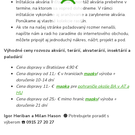
Inštalácia akvária: Inštalácia a montáž akvária prebehne v
termíne, na ktorom sa vopred dohodneme. V rámci
inštalácie vykonáme aj aranžovanie a zarybnenie akvária.
Ponúkame aj vlastné kolekcie rastlín.
Ak ste na našej stránke požadovaný rozmer nenašli,
napíšte nám a radi ho zaradíme do internetového obchodu,
môžete pripojiť aj jednoduchý nákres, náčrt, projekt a pod.
Výhodné ceny rozvozu akvárií, terárií, akvaterárií, insektárií a
paludárií
Cena dopravy v Bratislave 4.90 €
Cena dopravy od 11,- € v hraniciach
mapky
! výroba +
doručenie 10-14 dní
Cena dopravy 11.- €
mapka
pre
pohraničie okolie BA v AT a
HU
Cena dopravy od 25,- € mimo hraníc
mapky
! výroba +
doručenie 21 dní
Igor Heriban a Milan Hason
🟢
Potrebujete poradiť s
výberom
☎️
0915 27 20 27