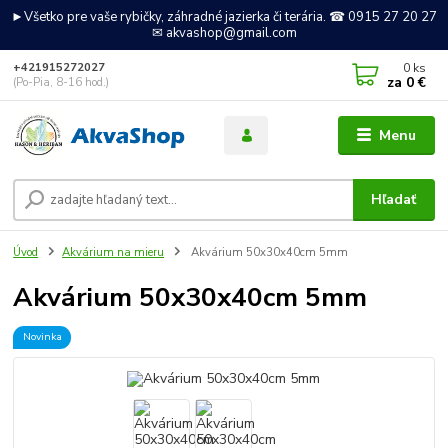
►Všetko pre vaše rybičky, záhradné jazierka či terária. ☎ 0915 27 20 27
✉ akvashop@gmail.com
0
ks
+421915272027
za
0 €
(Po-Pia, 8-16 hod.)
Menu
Hľadať
Úvod
Akvárium na mieru
Akvárium 50x30x40cm 5mm
Akvárium 50x30x40cm 5mm
Novinka