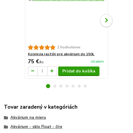
2 hodnotenie
Kolekcia rastlín pre akvárium do 150L
Kolekcia ras
75 €
42,50 €
skladom
/
ks
/
k
Pridať do košíka
Tovar zaradený v kategóriách
Akvárium na mieru
Akvárium - sklo Float - číre