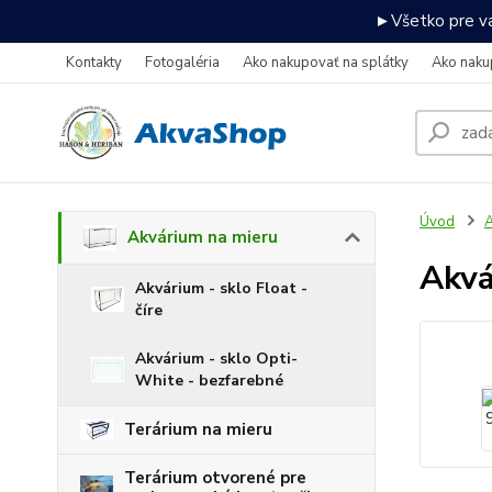
►Všetko pre va
Kontakty
Fotogaléria
Ako nakupovať na splátky
Ako naku
Úvod
A
Akvárium na mieru
Akv
Akvárium - sklo Float -
číre
Akvárium - sklo Opti-
White - bezfarebné
Terárium na mieru
Terárium otvorené pre