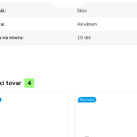
ál
Sklo
ca
Akvárium
 na mieru
10 dní
ci tovar
4
Novinka