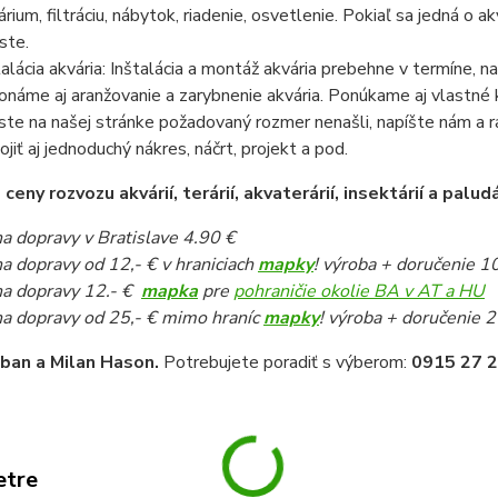
árium, filtráciu, nábytok, riadenie, osvetlenie. Pokiaľ sa jedná o
ste.
talácia akvária: Inštalácia a montáž akvária prebehne v termíne,
onáme aj aranžovanie a zarybnenie akvária. Ponúkame aj vlastné k
ste na našej stránke požadovaný rozmer nenašli, napíšte nám a 
pojiť aj jednoduchý nákres, náčrt, projekt a pod.
eny rozvozu akvárií, terárií, akvaterárií, insektárií a paludá
a dopravy v Bratislave 4.90 €
a dopravy od 12,- € v hraniciach
mapky
! výroba + doručenie 1
a dopravy 12.- €
mapka
pre
pohraničie okolie BA v AT a HU
a dopravy od 25,- € mimo hraníc
mapky
! výroba + doručenie 2
iban a Milan Hason.
Potrebujete poradiť s výberom:
0915 27 2
etre