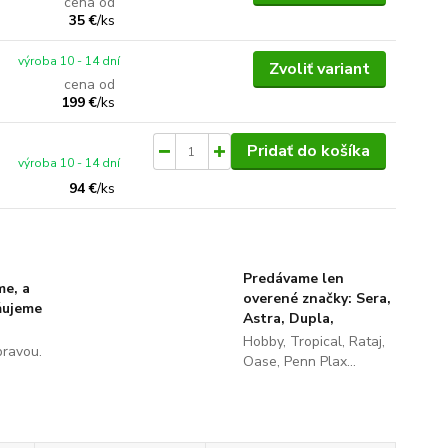
cena od
35 €
/
ks
výroba 10 - 14 dní
Zvoliť variant
cena od
199 €
/
ks
Pridať do košíka
výroba 10 - 14 dní
94 €
/
ks
Predávame len
me, a
overené značky: Sera,
ňujeme
Astra, Dupla,
Hobby, Tropical, Rataj,
pravou.
Oase, Penn Plax...