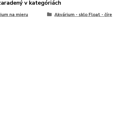
zaradený v kategóriách
ium na mieru
Akvárium - sklo Float - číre