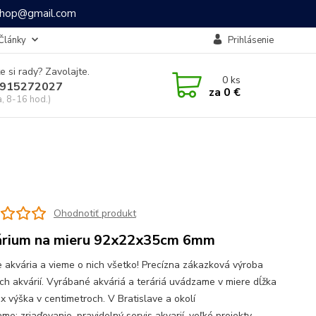
ashop@gmail.com
Články
Prihlásenie
e si rady? Zavolajte.
0
ks
915272027
za
0 €
a, 8-16 hod.)
Ohodnotiť produkt
rium na mieru 92x22x35cm 6mm
 akvária a vieme o nich všetko! Precízna zákazková výroba
ch akvárií. Vyrábané akváriá a teráriá uvádzame v miere dĺžka
 x výška v centimetroch. V Bratislave a okolí
e: zriaďovanie, pravidelný servis akvarií, veľké projekty,