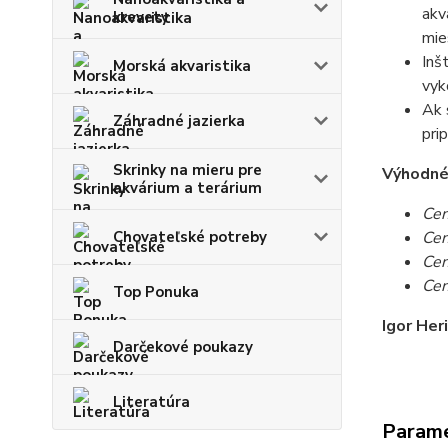
akv
krevety
mie
Inš
Morská akvaristika
vyk
Ak 
Záhradné jazierka
pri
Skrinky na mieru pre
Výhodné c
akvárium a terárium
Cen
Chovateľské potreby
Cen
Cen
Cen
Top Ponuka
Igor Her
Darčekové poukazy
Literatúra
Param