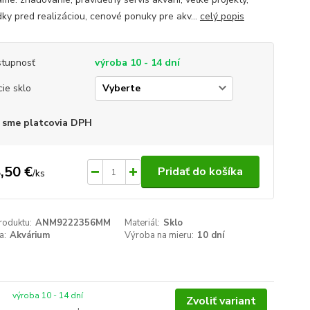
dky pred realizáciou, cenové ponuky pre akv...
celý popis
tupnosť
výroba 10 - 14 dní
cie sklo
 sme platcovia DPH
,50 €
Pridať do košíka
/
ks
roduktu:
ANM9222356MM
Materiál:
Sklo
a:
Akvárium
Výroba na mieru:
10 dní
výroba 10 - 14 dní
Zvoliť variant