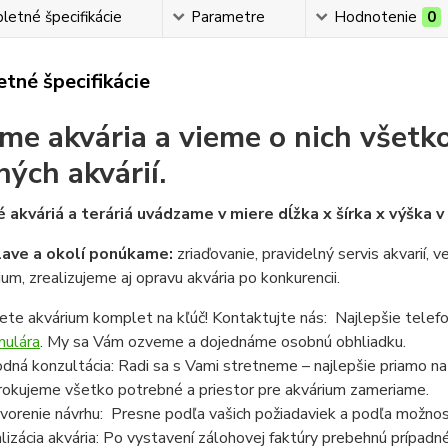
etné špecifikácie
Parametre
Hodnotenie
0
tné špecifikácie
me akvária a vieme o nich všetko
ných akvárií.
 akváriá a teráriá uvádzame v miere dĺžka x šírka x výška 
lave a okolí ponúkame:
zriaďovanie, pravidelný servis akvarií, 
ium, zrealizujeme aj opravu akvária po konkurencii.
ete akvárium komplet na kľúč! Kontaktujte nás: Najlepšie telef
mulára
. My sa Vám ozveme a dojednáme osobnú obhliadku.
dná konzultácia: Radi sa s Vami stretneme – najlepšie priamo n
rokujeme všetko potrebné a priestor pre akvárium zameriame.
vorenie návrhu: Presne podľa vašich požiadaviek a podľa možnost
lizácia akvária: Po vystavení zálohovej faktúry prebehnú prípadn