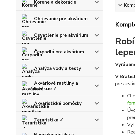
Korene a dekorácie
Kompl
Ohrievanie pre akvárium
Komple
Osvetlenie pre akvárium
Robí
lepe
Čerpadlá pre akvárium
Vyrábané
Analýza vody a testy
V Bratis
Akváriové rastliny a
pre akvár
kolekcie ✓
Chc
for
Akvaristické pomôcky
Úvo
pre
Teraristika ✓
Vyt
Rea
Nanoakvaristika a