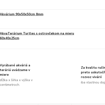
Akvárium 90x50x50cm 8mm
AkvaTerárium Turtles s ostrovčekom na mieru
60x40x25cm
Vyrábané akváriá a
Za kvalitu ručí
teráriá uvádzame v
preto uskutoč
miere
rozvoz vivárií
dĺžka x šírka x výška v
iba vlastnou do
centimetroch.