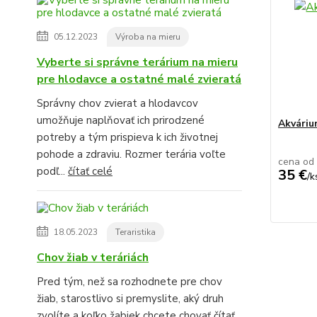
05.12.2023
Výroba na mieru
Vyberte si správne terárium na mieru
pre hlodavce a ostatné malé zvieratá
Správny chov zvierat a hlodavcov
umožňuje naplňovať ich prirodzené
Akvári
potreby a tým prispieva k ich životnej
pohode a zdraviu. Rozmer terária voľte
cena od
podľ...
čítať celé
35 €
/
k
18.05.2023
Teraristika
Chov žiab v teráriách
Pred tým, než sa rozhodnete pre chov
žiab, starostlivo si premyslite, aký druh
zvolíte a koľko žabiek chcete chovať
čítať