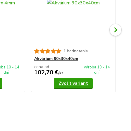
1 hodnotenie
Ak
Akvárium 90x30x40cm
cena od
ce
oba 10 - 14
výroba 10 - 14
102,70 €
1
dní
dní
/
ks
Zvoliť variant