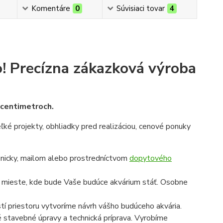
Komentáre
0
Súvisiaci tovar
4
!
Precízna zákazková výroba
v centimetroch.
veľké projekty, obhliadky pred realizáciou, cenové ponuky
onicky, mailom alebo prostredníctvom
dopytového
a mieste, kde bude Vaše budúce akvárium stáť. Osobne
í priestoru vytvoríme návrh vášho budúceho akvária.
é stavebné úpravy a technická príprava. Vyrobíme