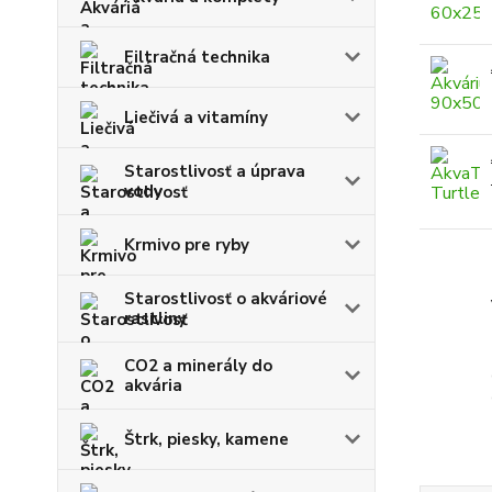
Filtračná technika
Liečivá a vitamíny
Starostlivosť a úprava
vody
Krmivo pre ryby
Starostlivosť o akváriové
rastliny
CO2 a minerály do
akvária
Štrk, piesky, kamene