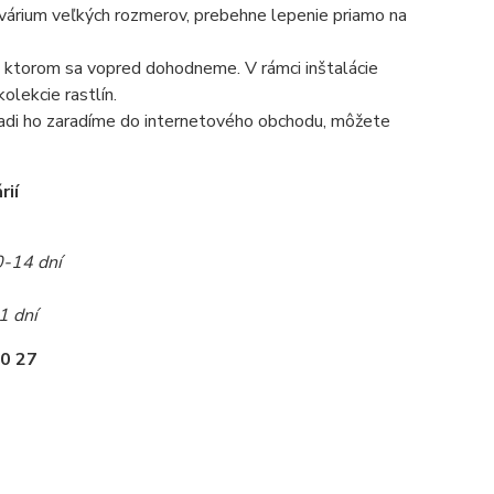
 akvárium veľkých rozmerov, prebehne lepenie priamo na
 na ktorom sa vopred dohodneme. V rámci inštalácie
olekcie rastlín.
radi ho zaradíme do internetového obchodu, môžete
rií
0-14 dní
1 dní
0 27