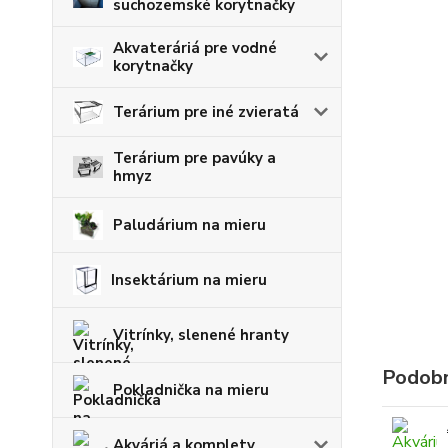
suchozemské korytnačky
Akvateráriá pre vodné
korytnačky
Terárium pre iné zvieratá
Terárium pre pavúky a
hmyz
Paludárium na mieru
Insektárium na mieru
Vitrínky, slenené hranty
Podobn
Pokladnička na mieru
Akváriá a komplety