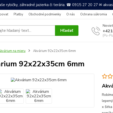
še rybičky, záhradné jazierka či terária. ☎ 0915 27 20 27 ✉ akv
povať
Platby
Obchodné podmienky
O nás
Ochrana súkromia
Neviet
Hľadať
+421
(Po-Pi
kvárium na mieru
Akvárium 92x22x35cm 6mm
árium 92x22x35cm 6mm
Akvá
Robíme
lepený
x šírka
ponúkam