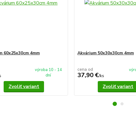
um 60x25x30cm 4mm
Akvárium 50x30x30cm 4mm
cena od
výroba 10 - 14
výr
37,90 €
dní
s
/
ks
Zvoliť variant
Zvoliť variant