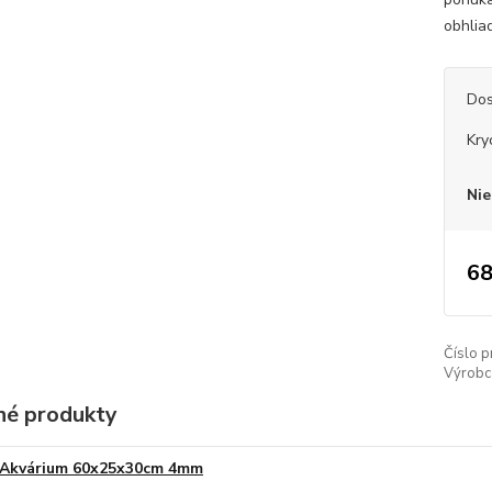
obhlia
Dos
Kry
Nie
68
Číslo p
Výrobc
é produkty
Akvárium 60x25x30cm 4mm