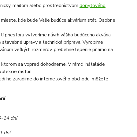
onicky, mailom alebo prostredníctvom
dopytového
a mieste, kde bude Vaše budúce akvárium stáť. Osobne
í priestoru vytvoríme návrh vášho budúceho akvária.
é stavebné úpravy a technická príprava. Vyrobíme
 akvárium veľkých rozmerov, prebehne lepenie priamo na
 na ktorom sa vopred dohodneme. V rámci inštalácie
olekcie rastlín.
radi ho zaradíme do internetového obchodu, môžete
rií
0-14 dní
1 dní