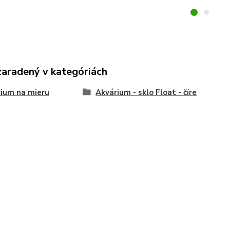
zaradený v kategóriách
ium na mieru
Akvárium - sklo Float - číre