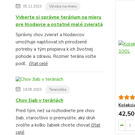
05.12.2023
Výroba na mieru
Vyberte si správne terárium na mieru
pre hlodavce a ostatné malé zvieratá
Správny chov zvierat a hlodavcov
umožňuje naplňovať ich prirodzené
potreby a tým prispieva k ich životnej
pohode a zdraviu. Rozmer terária voľte
podľ...
čítať celé
18.05.2023
Teraristika
Chov žiab v teráriách
Kolekci
Pred tým, než sa rozhodnete pre chov
42,50
žiab, starostlivo si premyslite, aký druh
zvolíte a koľko žabiek chcete chovať
čítať
celé