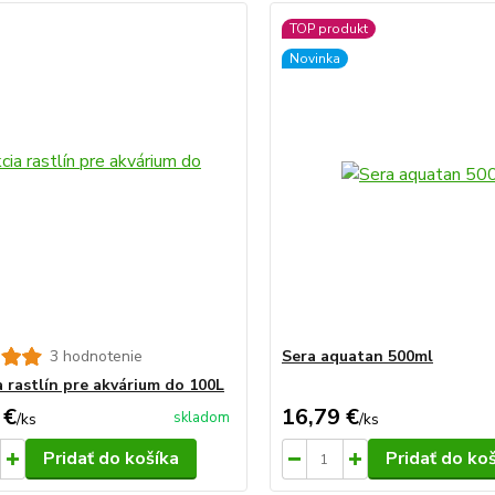
TOP produkt
Novinka
3 hodnotenie
Sera aquatan 500ml
a rastlín pre akvárium do 100L
 €
16,79 €
skladom
/
ks
/
ks
Pridať do košíka
Pridať do ko