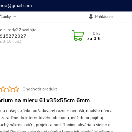
ashop@gmail.com
Články
Prihlásenie
e si rady? Zavolajte.
0
ks
915272027
za
0 €
a, 8-16 hod.)
Ohodnotiť produkt
rium na mieru 61x35x55cm 6mm
 na našej stránke požadovaný rozmer nenašli, napíšte nám a
o zaradíme do internetového obchodu, môžete pripojiť aj
uchý nákres, náčrt, projekt a pod. Robíme akvária a vieme o
šetko! Precízna zákazková výroba lepených akvárií. Vyrábané