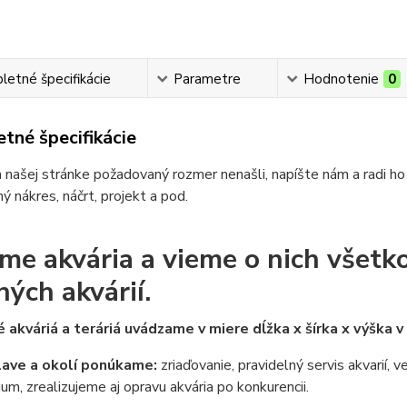
etné špecifikácie
Parametre
Hodnotenie
0
tné špecifikácie
 našej stránke požadovaný rozmer nenašli, napíšte nám a radi ho
ý nákres, náčrt, projekt a pod.
me akvária a vieme o nich všetko
ných akvárií.
 akváriá a teráriá uvádzame v miere dĺžka x šírka x výška 
lave a okolí ponúkame:
zriaďovanie, pravidelný servis akvarií, 
ium, zrealizujeme aj opravu akvária po konkurencii.