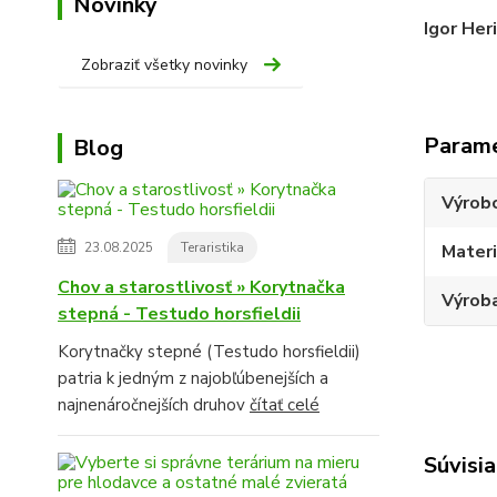
Novinky
Igor Her
Zobraziť všetky novinky
Param
Blog
Výrob
23.08.2025
Teraristika
Materi
Chov a starostlivosť » Korytnačka
Výroba
stepná - Testudo horsfieldii
Korytnačky stepné (Testudo horsfieldii)
patria k jedným z najobľúbenejších a
najnenáročnejších druhov
čítať celé
Súvisia