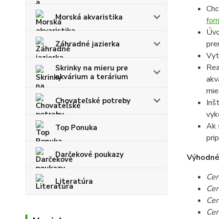
Chc
Morská akvaristika
for
Úvo
pre
Záhradné jazierka
Vyt
Rea
Skrinky na mieru pre
akvárium a terárium
akv
mie
Chovateľské potreby
Inš
vyk
Ak 
Top Ponuka
pri
Darčekové poukazy
Výhodné c
Cen
Literatúra
Cen
Cen
Cen