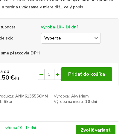
á a teráriá uvádzame v miere dĺž...
celý popis
tupnosť
výroba 10 - 14 dní
cie sklo
 sme platcovia DPH
na od
Pridať do košíka
,50 €
/
ks
roduktu:
ANM6135556MM
Výrobca:
Akvárium
l:
Sklo
Výroba na mieru:
10 dní
výroba 10 - 14 dní
Zvoliť variant