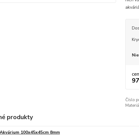
akvári
Dos
Kry
Nie
ce
97
Číslo p
Materiá
é produkty
Akvárium 100x45x45cm 8mm