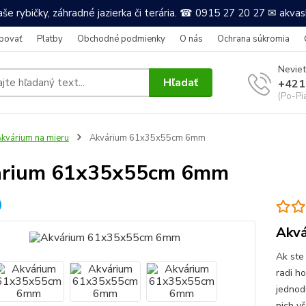
še rybičky, záhradné jazierka či terária. ☎ 0915 27 20 27 ✉ akv
povať
Platby
Obchodné podmienky
O nás
Ochrana súkromia
Neviet
Hľadať
+421
(Po-Pi
kvárium na mieru
Akvárium 61x35x55cm 6mm
árium 61x35x55cm 6mm
Akvá
Ak ste
radi h
jednod
nich v