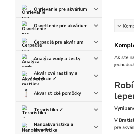
Ohrievanie pre akvárium
Osvetlenie pre akvárium
Kompl
Čerpadlá pre akvárium
Komple
Ak ste na
Analýza vody a testy
jednoduch
Akváriové rastliny a
kolekcie ✓
Robí
lepe
Akvaristické pomôcky
Vyrábané
Teraristika ✓
V Bratis
Nanoakvaristika a
pre akvár
krevety