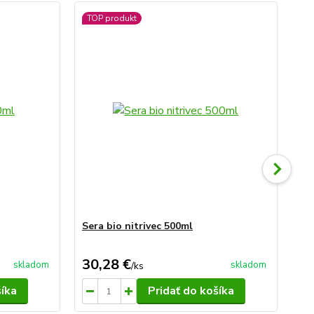
TOP produkt
Sera bio nitrivec 500ml
Se
30,28 €
6,
skladom
skladom
/
ks
šíka
Pridať do košíka