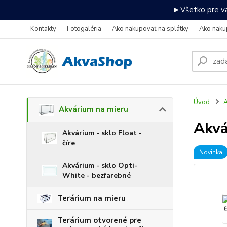
►Všetko pre va
Kontakty
Fotogaléria
Ako nakupovať na splátky
Ako naku
Úvod
A
Akvárium na mieru
Akv
Akvárium - sklo Float -
číre
Novinka
Akvárium - sklo Opti-
White - bezfarebné
Terárium na mieru
Terárium otvorené pre