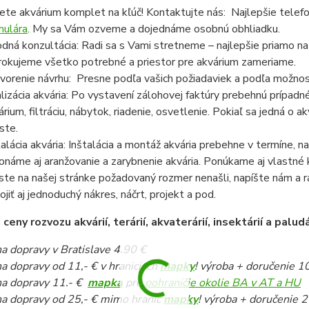
ete akvárium komplet na kľúč! Kontaktujte nás: Najlepšie telef
mulára
. My sa Vám ozveme a dojednáme osobnú obhliadku.
dná konzultácia: Radi sa s Vami stretneme – najlepšie priamo n
rokujeme všetko potrebné a priestor pre akvárium zameriame.
vorenie návrhu: Presne podľa vašich požiadaviek a podľa možnost
lizácia akvária: Po vystavení zálohovej faktúry prebehnú prípadn
árium, filtráciu, nábytok, riadenie, osvetlenie. Pokiaľ sa jedná o
ste.
talácia akvária: Inštalácia a montáž akvária prebehne v termíne,
onáme aj aranžovanie a zarybnenie akvária. Ponúkame aj vlastné k
ste na našej stránke požadovaný rozmer nenašli, napíšte nám a 
pojiť aj jednoduchý nákres, náčrt, projekt a pod.
eny rozvozu akvárií, terárií, akvaterárií, insektárií a paludá
a dopravy v Bratislave 4.90 €
a dopravy od 11,- € v hraniciach
mapky
! výroba + doručenie 1
a dopravy 11.- €
mapka
pre
pohraničie okolie BA v AT a HU
a dopravy od 25,- € mimo hraníc
mapky
! výroba + doručenie 2