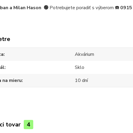
iban a Milan Hason
🟢
Potrebujete poradiť s výberom
☎️
0915
etre
ca
Akvárium
ál
Sklo
 na mieru
10 dní
ci tovar
4