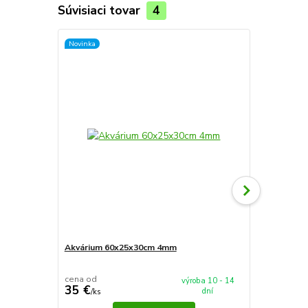
Súvisiaci tovar
4
Novinka
Novinka
Akvárium 60x25x30cm 4mm
Akvárium 5
cena od
cena od
výroba 10 - 14
35 €
37,90 €
dní
/
ks
/
k