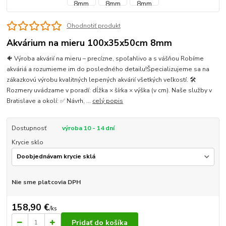
Ohodnotiť produkt
Akvárium na mieru 100x35x50cm 8mm
🐠 Výroba akvárií na mieru – precízne, spoľahlivo a s vášňou Robíme
akváriá a rozumieme im do posledného detailu!Špecializujeme sa na
zákazkovú výrobu kvalitných lepených akvárií všetkých veľkostí. 🛠
Rozmery uvádzame v poradí: dĺžka × šírka × výška (v cm). Naše služby v
Bratislave a okolí: ✅ Návrh, ...
celý popis
Dostupnosť
výroba 10 - 14 dní
Krycie sklo
Nie sme platcovia DPH
158,90 €
/
ks
Pridať do košíka