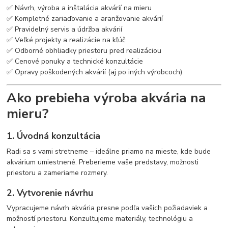
✅ Návrh, výroba a inštalácia akvárií na mieru
✅ Kompletné zariaďovanie a aranžovanie akvárií
✅ Pravidelný servis a údržba akvárií
✅ Veľké projekty a realizácie na kľúč
✅ Odborné obhliadky priestoru pred realizáciou
✅ Cenové ponuky a technické konzultácie
✅ Opravy poškodených akvárií (aj po iných výrobcoch)
Ako prebieha výroba akvária na
mieru?
1. Úvodná konzultácia
Radi sa s vami stretneme – ideálne priamo na mieste, kde bude
akvárium umiestnené. Preberieme vaše predstavy, možnosti
priestoru a zameriame rozmery.
2. Vytvorenie návrhu
Vypracujeme návrh akvária presne podľa vašich požiadaviek a
možností priestoru. Konzultujeme materiály, technológiu a