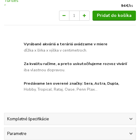
94 €
/
ks
Pridať do košíka
Vyrábané akváriá a teráriá uvádzame v miere
dĺžka x šírka x výška v centimetroch.
Za kvalitu ručíme, a preto uskutočňujeme rozvoz vivárií
iba vlastnou dopravou.
Predávame len overené značky: Sera, Astra, Dupla,
Hobby, Tropical, Rataj, Oase, Penn Plax...
Kompletné špecifikácie
Parametre