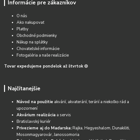
Informácie pre zákazníkov
O nás
Ako nakupovať
Platby
Obchodné podmienky
Nákup na splátky
Chovateľské informácie
Fotogaléria a naše realizácie
Tovar expedujeme pondelok až štvrtok
🟢
Najčítanejšie
Návod na použitie
akvárií, akvaterárií, terárií a niekoľko rád a
upozornení
Akvárium realizácia
a servis
Bratislavský kuriér
Privezieme aj do Maďarska:
Rajka, Hegyeshalom, Dunakiliti,
Mosonmagyarovár, Janossomoria