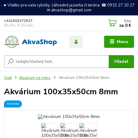
►Všetko pre vaše rybičky, záhradné jazierka či terária. ☎ 0915 27 20 27
✉ akvashop@gmail.com
0
ks
+421915272027
za
0 €
(Po-Pia, 8-16 hod.)
Menu
Hľadať
Úvod
Akvárium na mieru
Akvárium 100x35x50cm 8mm
Akvárium 100x35x50cm 8mm
Novinka