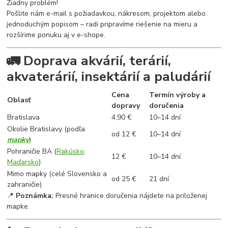
Žiadny problém!
Pošlite nám e-mail s požiadavkou, nákresom, projektom alebo
jednoduchým popisom – radi pripravíme riešenie na mieru a
rozšírime ponuku aj v e-shope.
🚛 Doprava akvárií, terárií,
akvaterárií, insektárií a paludárií
Cena
Termín výroby a
Oblasť
dopravy
doručenia
Bratislava
4,90 €
10–14 dní
Okolie Bratislavy (podľa
od 12 €
10–14 dní
mapky
)
Pohraničie BA (
Rakúsko,
12 €
10–14 dní
Maďarsko
)
Mimo mapky (celé Slovensko a
od 25 €
21 dní
zahraničie)
📍
Poznámka:
Presné hranice doručenia nájdete na priloženej
mapke.