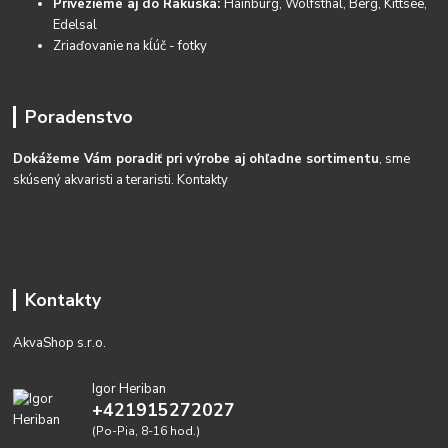
Privezieme aj do Rakúska:
Hainburg, Wolfsthal, Berg, Kittsee,
Edelsal
Zriaďovanie na kĺúč - fotky
Poradenstvo
Dokážeme Vám poradiť pri výrobe aj ohľadne sortimentu
, sme
skúsený akvaristi a teraristi.
Kontakty
Kontakty
AkvaShop s.r.o.
Igor Heriban
+421915272027
(Po-Pia, 8-16 hod.)