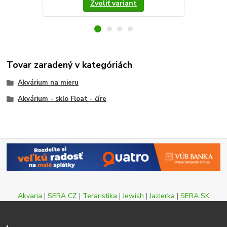
Zvoliť variant
Tovar zaradený v kategóriách
Akvárium na mieru
Akvárium - sklo Float - číre
Akvaria
|
SERA CZ
|
Teraristika
|
Jewish
|
Jazierka
|
SERA SK