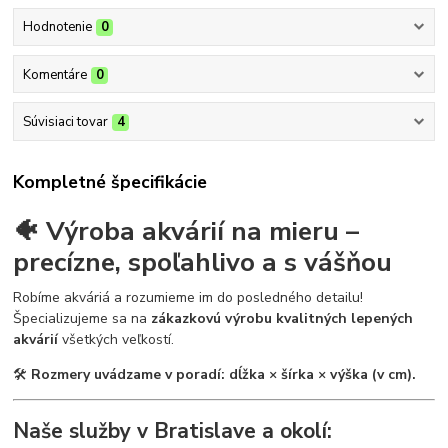
Hodnotenie
0
Komentáre
0
Súvisiaci tovar
4
Kompletné špecifikácie
🐠 Výroba akvárií na mieru –
precízne, spoľahlivo a s vášňou
Robíme akváriá a rozumieme im do posledného detailu!
Špecializujeme sa na
zákazkovú výrobu kvalitných lepených
akvárií
všetkých veľkostí.
🛠
Rozmery uvádzame v poradí: dĺžka × šírka × výška (v cm).
Naše služby v Bratislave a okolí: