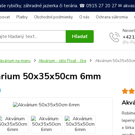
še rybičky, záhradné jazierka či terária. ☎ 0915 27 20 27 ✉ akv
povať
Platby
Obchodné podmienky
O nás
Ochrana súkromia
Neviet
Hľadať
+421
(Po-Pi
kvárium na mieru
Akvárium - sklo Float - číre
Akvárium 50x35x50
árium 50x35x50cm 6mm
Akvá
Robíme
lepený
x šírk
zriaďov