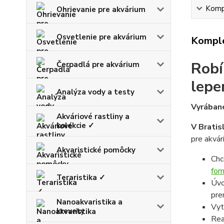
Kompl
Ohrievanie pre akvárium
Osvetlenie pre akvárium
Komple
Robí
Čerpadlá pre akvárium
lepe
Analýza vody a testy
Vyrábané
Akváriové rastliny a
kolekcie ✓
V Bratis
pre akvár
Akvaristické pomôcky
Chc
for
Teraristika ✓
Úvo
pre
Nanoakvaristika a
Vyt
krevety
Rea