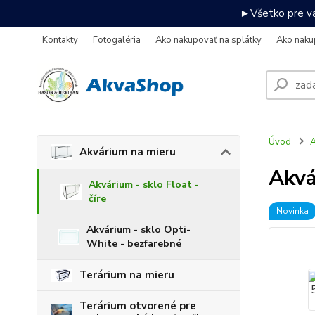
►Všetko pre va
Kontakty
Fotogaléria
Ako nakupovať na splátky
Ako naku
Úvod
A
Akvárium na mieru
Akv
Akvárium - sklo Float -
číre
Novinka
Akvárium - sklo Opti-
White - bezfarebné
Terárium na mieru
Terárium otvorené pre