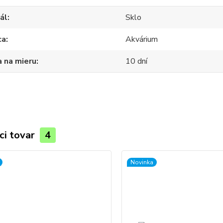
ál
Sklo
ca
Akvárium
 na mieru
10 dní
ci tovar
4
Novinka