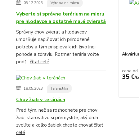
05.12.2023
Výroba na mieru
Vyberte si správne terárium na mieru
pre hlodavce a ostatné malé zvieratá
Správny chov zvierat a hlodavcov
umožňuje naplňovať ich prirodzené
potreby a tým prispieva k ich životnej
pohode a zdraviu. Rozmer terária voľte
Akvári
podľ...
čítať celé
cena od
35 €
/
k
18.05.2023
Teraristika
Chov žiab v teráriách
Pred tým, než sa rozhodnete pre chov
žiab, starostlivo si premyslite, aký druh
zvolíte a koľko žabiek chcete chovať
čítať
celé