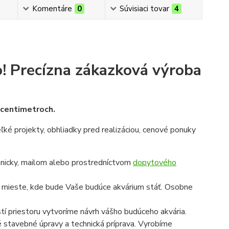
Komentáre
0
Súvisiaci tovar
4
!
Precízna zákazková výroba
v centimetroch.
veľké projekty, obhliadky pred realizáciou, cenové ponuky
onicky, mailom alebo prostredníctvom
dopytového
a mieste, kde bude Vaše budúce akvárium stáť. Osobne
í priestoru vytvoríme návrh vášho budúceho akvária.
é stavebné úpravy a technická príprava. Vyrobíme