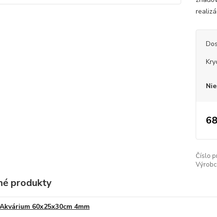
realiz
Dos
Kry
Nie
68
Číslo p
Výrobc
é produkty
Akvárium 60x25x30cm 4mm