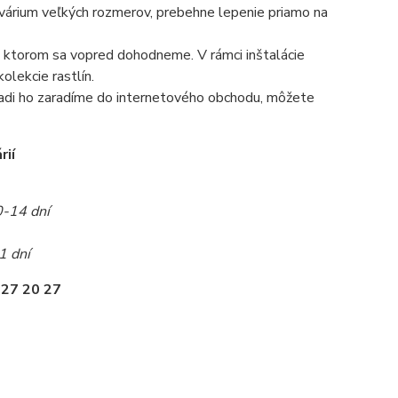
 akvárium veľkých rozmerov, prebehne lepenie priamo na
 na ktorom sa vopred dohodneme. V rámci inštalácie
olekcie rastlín.
radi ho zaradíme do internetového obchodu, môžete
rií
0-14 dní
1 dní
 27 20 27