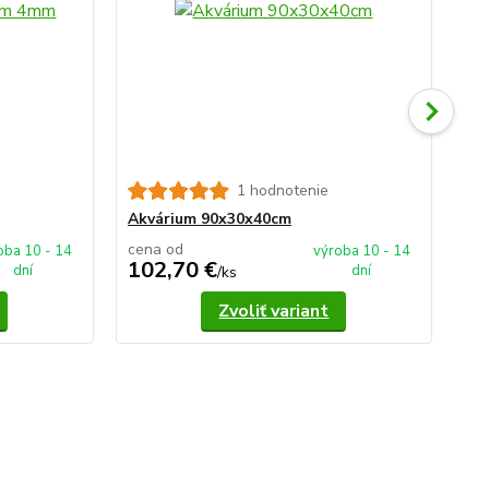
1 hodnotenie
Ak
Akvárium 90x30x40cm
cena od
ce
oba 10 - 14
výroba 10 - 14
102,70 €
1
dní
dní
/
ks
Zvoliť variant