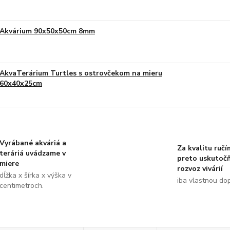
Akvárium 90x50x50cm 8mm
AkvaTerárium Turtles s ostrovčekom na mieru
60x40x25cm
Vyrábané akváriá a
Za kvalitu ručí
teráriá uvádzame v
preto uskutoč
miere
rozvoz vivárií
dĺžka x šírka x výška v
iba vlastnou do
centimetroch.