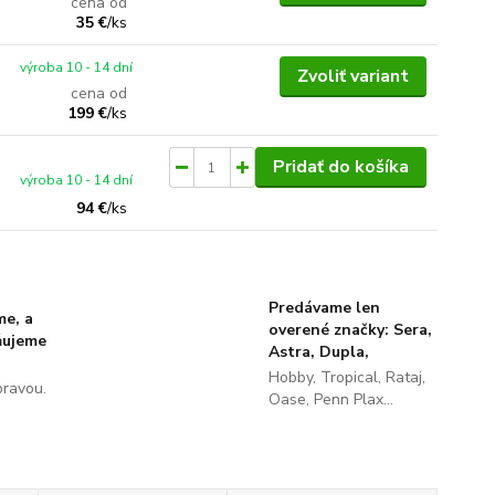
cena od
35 €
/
ks
výroba 10 - 14 dní
Zvoliť variant
cena od
199 €
/
ks
Pridať do košíka
výroba 10 - 14 dní
94 €
/
ks
Predávame len
me, a
overené značky: Sera,
ňujeme
Astra, Dupla,
Hobby, Tropical, Rataj,
pravou.
Oase, Penn Plax...