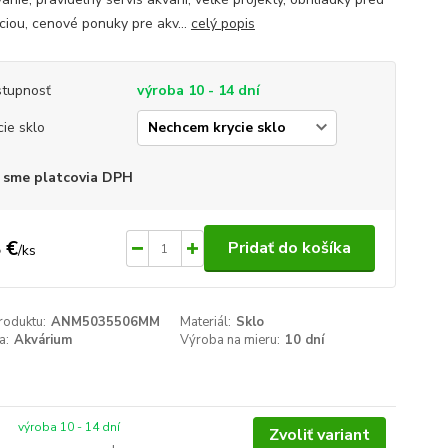
áciou, cenové ponuky pre akv...
celý popis
tupnosť
výroba 10 - 14 dní
cie sklo
 sme platcovia DPH
 €
Pridať do košíka
/
ks
roduktu:
ANM5035506MM
Materiál:
Sklo
a:
Akvárium
Výroba na mieru:
10 dní
výroba 10 - 14 dní
Zvoliť variant