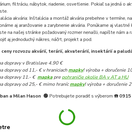
árium, filtráciu, nábytok, riadenie, osvetlenie. Pokiaľ sa jedná o
ste.
talácia akvária: Inštalácia a montáž akvária prebehne v termíne,
onáme aj aranžovanie a zarybnenie akvária. Ponúkame aj vlastné k
ste na našej stránke požadovaný rozmer nenašli, napíšte nám a 
pojiť aj jednoduchý nákres, náčrt, projekt a pod.
eny rozvozu akvárií, terárií, akvaterárií, insektárií a paludá
a dopravy v Bratislave 4.90 €
a dopravy od 11,- € v hraniciach
mapky
! výroba + doručenie 1
a dopravy 11.- €
mapka
pre
pohraničie okolie BA v AT a HU
a dopravy od 25,- € mimo hraníc
mapky
! výroba + doručenie 2
iban a Milan Hason
🟢
Potrebujete poradiť s výberom
☎️
0915
etre