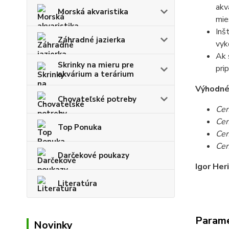
akv
Morská akvaristika
mie
Inš
Záhradné jazierka
vyk
Ak 
Skrinky na mieru pre
pri
akvárium a terárium
Výhodné c
Chovateľské potreby
Cen
Cen
Top Ponuka
Cen
Cen
Darčekové poukazy
Igor Her
Literatúra
Param
Novinky