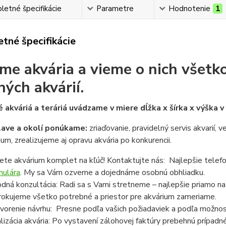
etné špecifikácie
Parametre
Hodnotenie
1
tné špecifikácie
me akvária a vieme o nich všetko
ných akvárií.
 akváriá a teráriá uvádzame v miere dĺžka x šírka x výška 
lave a okolí ponúkame:
zriaďovanie, pravidelný servis akvarií, 
ium, zrealizujeme aj opravu akvária po konkurencii.
ete akvárium komplet na kľúč! Kontaktujte nás: Najlepšie telef
mulára
. My sa Vám ozveme a dojednáme osobnú obhliadku.
dná konzultácia: Radi sa s Vami stretneme – najlepšie priamo n
rokujeme všetko potrebné a priestor pre akvárium zameriame.
vorenie návrhu: Presne podľa vašich požiadaviek a podľa možnost
lizácia akvária: Po vystavení zálohovej faktúry prebehnú prípadn