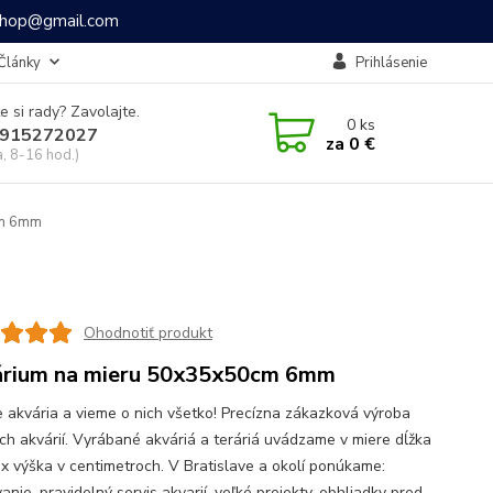
ashop@gmail.com
Články
Prihlásenie
e si rady? Zavolajte.
0
ks
915272027
za
0 €
a, 8-16 hod.)
cm 6mm
Ohodnotiť produkt
rium na mieru 50x35x50cm 6mm
 akvária a vieme o nich všetko! Precízna zákazková výroba
ch akvárií. Vyrábané akváriá a teráriá uvádzame v miere dĺžka
a x výška v centimetroch. V Bratislave a okolí ponúkame:
anie, pravidelný servis akvarií, veľké projekty, obhliadky pred