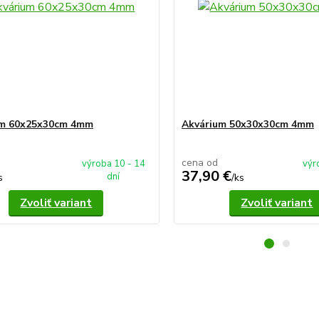
um 60x25x30cm 4mm
Akvárium 50x30x30cm 4mm
cena od
výroba 10 - 14
výr
37,90 €
dní
s
/
ks
Zvoliť variant
Zvoliť variant