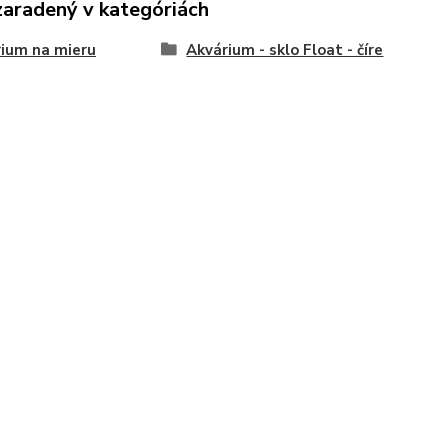
zaradený v kategóriách
ium na mieru
Akvárium - sklo Float - číre