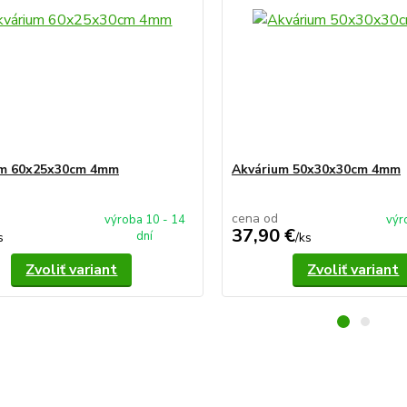
um 60x25x30cm 4mm
Akvárium 50x30x30cm 4mm
cena od
výroba 10 - 14
výr
37,90 €
dní
s
/
ks
Zvoliť variant
Zvoliť variant