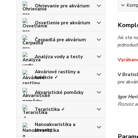
Kompl
Ohrievanie pre akvárium
Osvetlenie pre akvárium
Komple
Ak ste na
Čerpadlá pre akvárium
jednoduch
Analýza vody a testy
Vyrábané
Akváriové rastliny a
V Bratis
kolekcie ✓
pre akvár
Akvaristické pomôcky
Igor Her
Rozvoz akv
Teraristika ✓
Nanoakvaristika a
krevety
Param