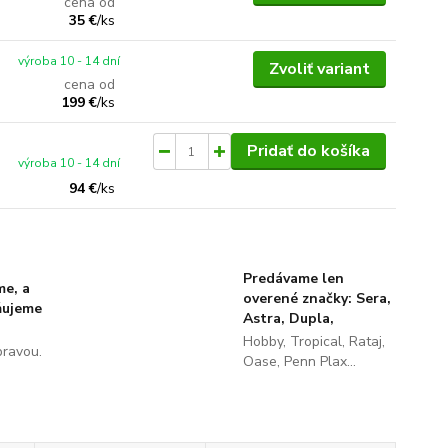
cena od
35 €
/
ks
výroba 10 - 14 dní
Zvoliť variant
cena od
199 €
/
ks
Pridať do košíka
výroba 10 - 14 dní
94 €
/
ks
Predávame len
me, a
overené značky: Sera,
ňujeme
Astra, Dupla,
Hobby, Tropical, Rataj,
pravou.
Oase, Penn Plax...