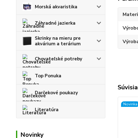
Morská akvaristika
Materi
Záhradné jazierka
Výrob
Skrinky na mieru pre
Výroba
akvárium a terárium
Chovateľské potreby
Top Ponuka
Súvisia
Darčekové poukazy
Novinka
Literatúra
Novinky