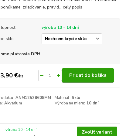
 ponúkame: zriaďovanie, pravid...
celý popis
tupnosť
výroba 10 - 14 dní
cie sklo
 sme platcovia DPH
3,90 €
Pridať do košíka
/
ks
roduktu:
ANM12528608MM
Materiál:
Sklo
a:
Akvárium
Výroba na mieru:
10 dní
výroba 10 - 14 dní
Zvoliť variant