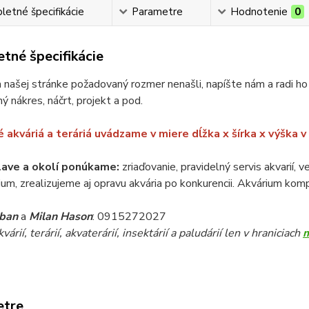
etné špecifikácie
Parametre
Hodnotenie
0
tné špecifikácie
 našej stránke požadovaný rozmer nenašli, napíšte nám a radi ho
ý nákres, náčrt, projekt a pod.
 akváriá a teráriá uvádzame v miere dĺžka x šírka x výška 
lave a okolí ponúkame:
zriaďovanie, pravidelný servis akvarií, 
ium, zrealizujeme aj opravu akvária po konkurencii. Akvárium komp
iban
a
Milan Hason
: 0915272027
árií, terárií, akvaterárií, insektárií a paludárií len v hraniciach
etre