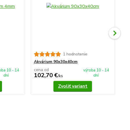
1 hodnotenie
Ak
Akvárium 90x30x40cm
cena od
ce
oba 10 - 14
výroba 10 - 14
102,70 €
1
dní
dní
/
ks
Zvoliť variant