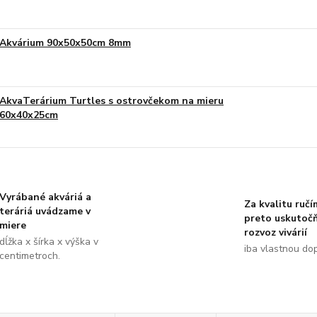
Akvárium 90x50x50cm 8mm
AkvaTerárium Turtles s ostrovčekom na mieru
60x40x25cm
Vyrábané akváriá a
Za kvalitu ručí
teráriá uvádzame v
preto uskutoč
miere
rozvoz vivárií
dĺžka x šírka x výška v
iba vlastnou do
centimetroch.