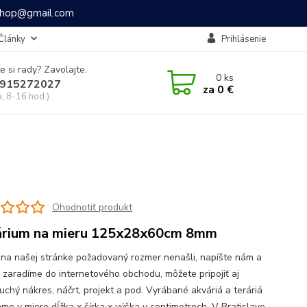
ashop@gmail.com
Články
Prihlásenie
e si rady? Zavolajte.
0
ks
915272027
za
0 €
a, 8-16 hod.)
Ohodnotiť produkt
rium na mieru 125x28x60cm 8mm
 na našej stránke požadovaný rozmer nenašli, napíšte nám a
o zaradíme do internetového obchodu, môžete pripojiť aj
uchý nákres, náčrt, projekt a pod. Vyrábané akváriá a teráriá
me v miere dĺžka x šírka x výška v centimetroch. V Bratislave