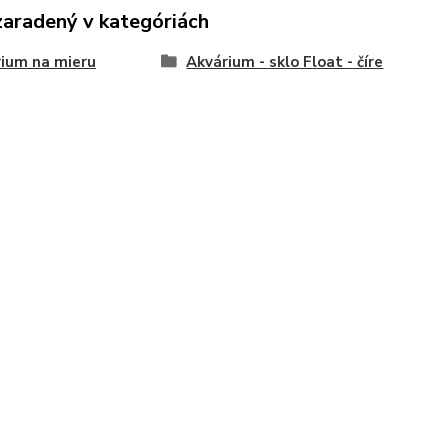
zaradený v kategóriách
ium na mieru
Akvárium - sklo Float - číre