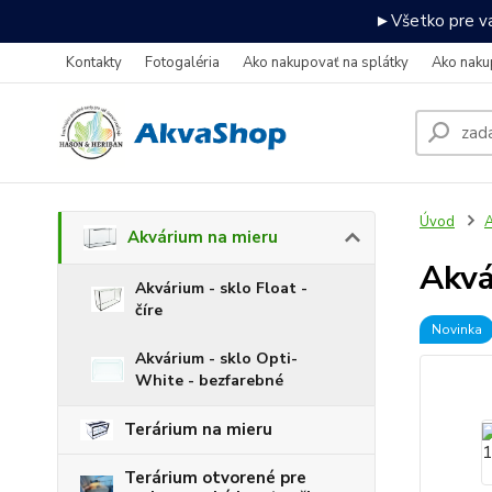
►Všetko pre va
Kontakty
Fotogaléria
Ako nakupovať na splátky
Ako naku
Úvod
A
Akvárium na mieru
Akv
Akvárium - sklo Float -
číre
Novinka
Akvárium - sklo Opti-
White - bezfarebné
Terárium na mieru
Terárium otvorené pre