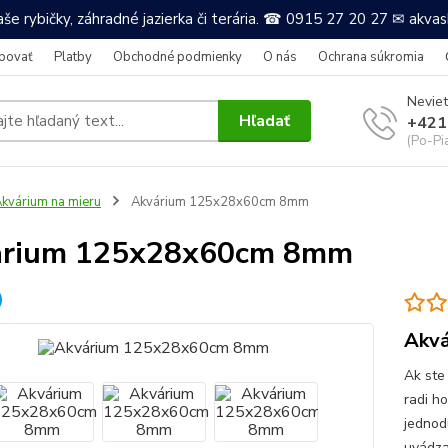
še rybičky, záhradné jazierka či terária. ☎ 0915 27 20 27 ✉ akv
povať
Platby
Obchodné podmienky
O nás
Ochrana súkromia
Neviet
Hľadať
+421
(Po-Pi
kvárium na mieru
Akvárium 125x28x60cm 8mm
árium 125x28x60cm 8mm
Akvá
Ak ste
radi h
jednod
uvádza