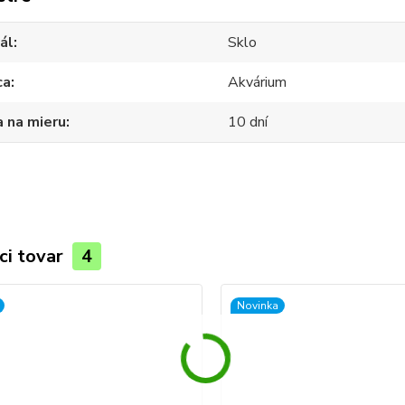
ál
Sklo
ca
Akvárium
 na mieru
10 dní
ci tovar
4
Novinka