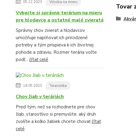
05.12.2023
Výroba na mieru
Tovar 
Vyberte si správne terárium na mieru
Akvár
pre hlodavce a ostatné malé zvieratá
Správny chov zvierat a hlodavcov
umožňuje naplňovať ich prirodzené
potreby a tým prispieva k ich životnej
pohode a zdraviu. Rozmer terária voľte
podľ...
čítať celé
18.05.2023
Teraristika
Chov žiab v teráriách
Pred tým, než sa rozhodnete pre chov
žiab, starostlivo si premyslite, aký druh
zvolíte a koľko žabiek chcete chovať
čítať
celé