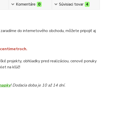
Komentáre
0
Súvisiaci tovar
4
 zaradíme do internetového obchodu, môžete pripojiť aj
v centimetroch.
veľké projekty, obhliadky pred realizáciou, cenové ponuky
let na kľúč!
mapky
! Dodacia doba je 10 až 14 dní.