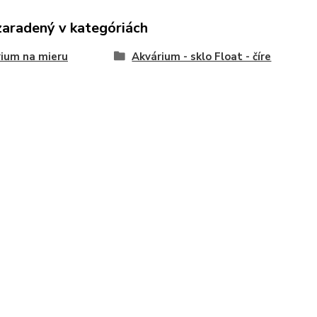
zaradený v kategóriách
ium na mieru
Akvárium - sklo Float - číre