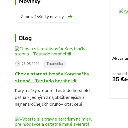
Novinky
Zobraziť všetky novinky
Blog
Akvári
23.08.2025
Teraristika
Chov a starostlivosť » Korytnačka
cena od
35 €
/
k
stepná - Testudo horsfieldii
Korytnačky stepné (Testudo horsfieldii)
patria k jedným z najobľúbenejších a
najnenáročnejších druhov
čítať celé