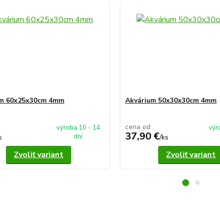
um 60x25x30cm 4mm
Akvárium 50x30x30cm 4mm
cena od
výroba 10 - 14
výr
37,90 €
dní
s
/
ks
Zvoliť variant
Zvoliť variant