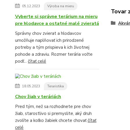
05.12.2023
Výroba na mieru
Tovar 
Vyberte si správne terárium na mieru
pre hlodavce a ostatné malé zvieratá
Akvár
Správny chov zvierat a hlodavcov
umožňuje naplňovať ich prirodzené
potreby a tým prispieva k ich životnej
pohode a zdraviu. Rozmer terária voľte
podľ...
čítať celé
18.05.2023
Teraristika
Chov žiab v teráriách
Pred tým, než sa rozhodnete pre chov
žiab, starostlivo si premyslite, aký druh
zvolíte a koľko žabiek chcete chovať
čítať
celé