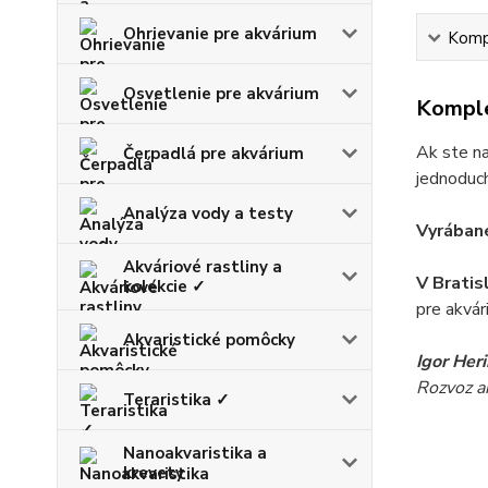
Ohrievanie pre akvárium
Kompl
Osvetlenie pre akvárium
Komple
Ak ste na
Čerpadlá pre akvárium
jednoduch
Analýza vody a testy
Vyrábané
Akváriové rastliny a
V Bratis
kolekcie ✓
pre akvár
Akvaristické pomôcky
Igor Her
Rozvoz akv
Teraristika ✓
Nanoakvaristika a
krevety