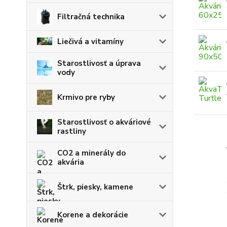
Filtračná technika
Liečivá a vitamíny
Starostlivosť a úprava
vody
Krmivo pre ryby
Starostlivosť o akváriové
rastliny
CO2 a minerály do
akvária
Štrk, piesky, kamene
Korene a dekorácie