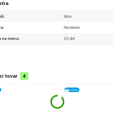
etre
ál
Sklo
ca
Akvárium
 na mieru
10 dní
ci tovar
4
Novinka