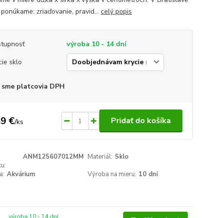
 ponúkame: zriaďovanie, pravid...
celý popis
tupnosť
výroba 10 - 14 dní
cie sklo
 sme platcovia DPH
9 €
Pridať do košíka
/
ks
ANM125607012MM
Materiál:
Sklo
u:
a:
Akvárium
Výroba na mieru:
10 dní
výroba 10 - 14 dní