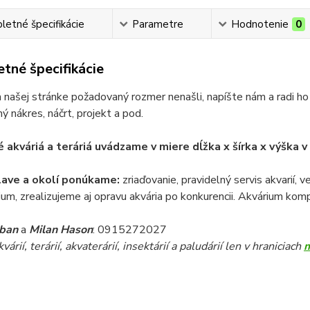
etné špecifikácie
Parametre
Hodnotenie
0
tné špecifikácie
 našej stránke požadovaný rozmer nenašli, napíšte nám a radi ho
ý nákres, náčrt, projekt a pod.
 akváriá a teráriá uvádzame v miere dĺžka x šírka x výška 
lave a okolí ponúkame:
zriaďovanie, pravidelný servis akvarií, 
ium, zrealizujeme aj opravu akvária po konkurencii. Akvárium komp
iban
a
Milan Hason
: 0915272027
árií, terárií, akvaterárií, insektárií a paludárií len v hraniciach