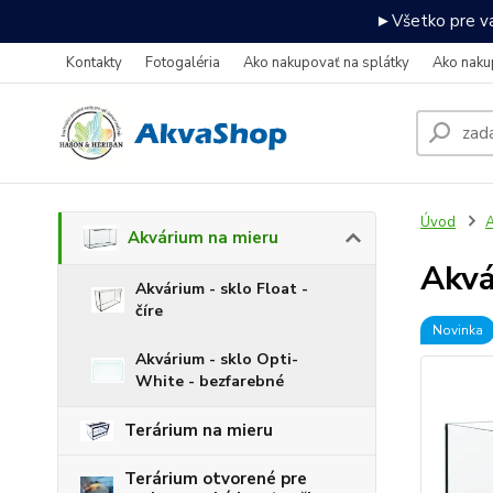
►Všetko pre va
Kontakty
Fotogaléria
Ako nakupovať na splátky
Ako naku
Úvod
A
Akvárium na mieru
Akv
Akvárium - sklo Float -
číre
Novinka
Akvárium - sklo Opti-
White - bezfarebné
Terárium na mieru
Terárium otvorené pre