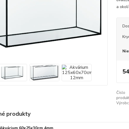
a okolí
Dos
Kry
Nie
54
Číslo
produkt
Výrobc
é produkty
Akvárium 60x25x30cm 4mm