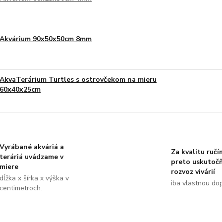
Akvárium 90x50x50cm 8mm
AkvaTerárium Turtles s ostrovčekom na mieru
60x40x25cm
Vyrábané akváriá a
Za kvalitu ručí
teráriá uvádzame v
preto uskutoč
miere
rozvoz vivárií
dĺžka x šírka x výška v
iba vlastnou do
centimetroch.