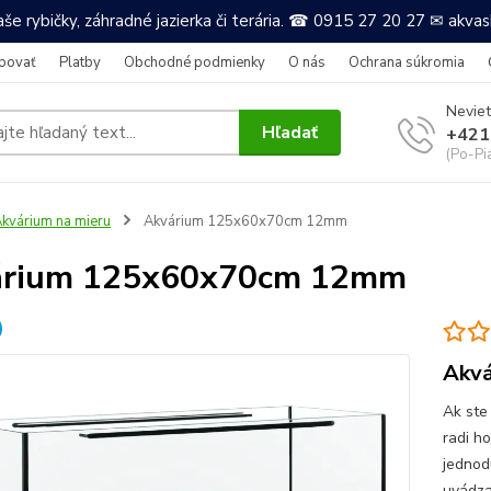
še rybičky, záhradné jazierka či terária. ☎ 0915 27 20 27 ✉ akv
povať
Platby
Obchodné podmienky
O nás
Ochrana súkromia
Neviet
Hľadať
+421
(Po-Pi
kvárium na mieru
Akvárium 125x60x70cm 12mm
árium 125x60x70cm 12mm
Akvá
Ak ste
radi h
jednod
uvádza