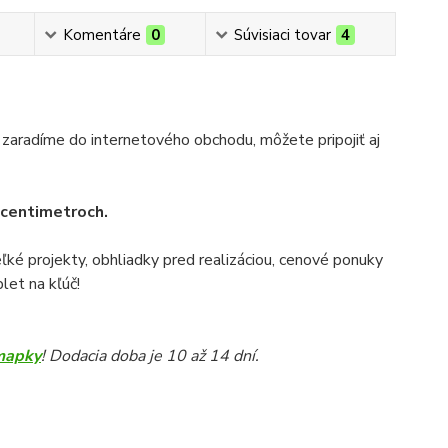
Komentáre
0
Súvisiaci tovar
4
 zaradíme do internetového obchodu, môžete pripojiť aj
v centimetroch.
veľké projekty, obhliadky pred realizáciou, cenové ponuky
let na kľúč!
mapky
! Dodacia doba je 10 až 14 dní.