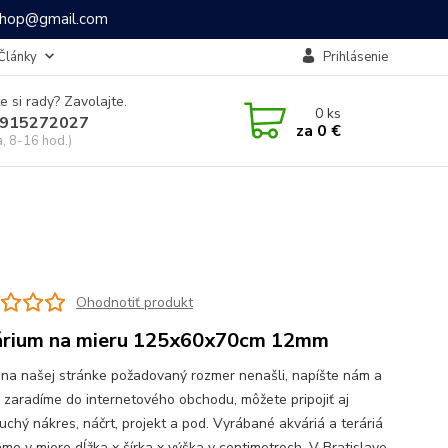
ashop@gmail.com
Články
Prihlásenie
e si rady? Zavolajte.
0
ks
915272027
za
0 €
a, 8-16 hod.)
Ohodnotiť produkt
rium na mieru 125x60x70cm 12mm
 na našej stránke požadovaný rozmer nenašli, napíšte nám a
o zaradíme do internetového obchodu, môžete pripojiť aj
uchý nákres, náčrt, projekt a pod. Vyrábané akváriá a teráriá
me v miere dĺžka x šírka x výška v centimetroch. V Bratislave