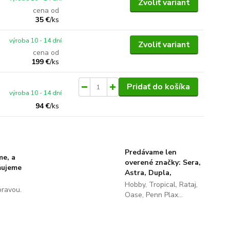
Zvoliť variant
cena od
35 €
/
ks
výroba 10 - 14 dní
Zvoliť variant
cena od
199 €
/
ks
Pridať do košíka
výroba 10 - 14 dní
94 €
/
ks
Predávame len
me, a
overené značky: Sera,
ňujeme
Astra, Dupla,
Hobby, Tropical, Rataj,
pravou.
Oase, Penn Plax...