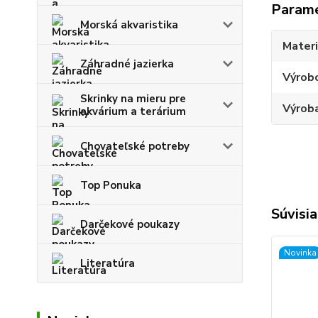
Param
Morská akvaristika
Materi
Záhradné jazierka
Výrob
Skrinky na mieru pre
Výroba
akvárium a terárium
Chovateľské potreby
Top Ponuka
Súvisia
Darčekové poukazy
Novinka
Literatúra