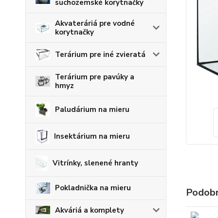
suchozemské korytnačky
Akvateráriá pre vodné
korytnačky
Terárium pre iné zvieratá
Terárium pre pavúky a
hmyz
Paludárium na mieru
Insektárium na mieru
Vitrínky, slenené hranty
Pokladnička na mieru
Podobn
Akváriá a komplety