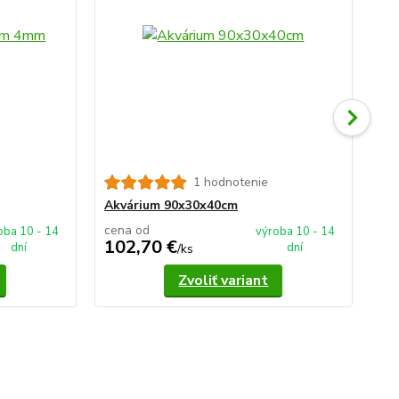
1 hodnotenie
Ak
Akvárium 90x30x40cm
cena od
ce
oba 10 - 14
výroba 10 - 14
102,70 €
1
dní
dní
/
ks
Zvoliť variant