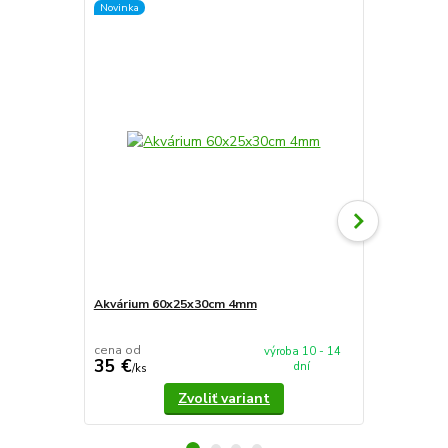
Novinka
Novinka
Akvárium 60x25x30cm 4mm
Akvárium 5
cena od
cena od
výroba 10 - 14
35 €
37,90 €
dní
/
ks
/
k
Zvoliť variant