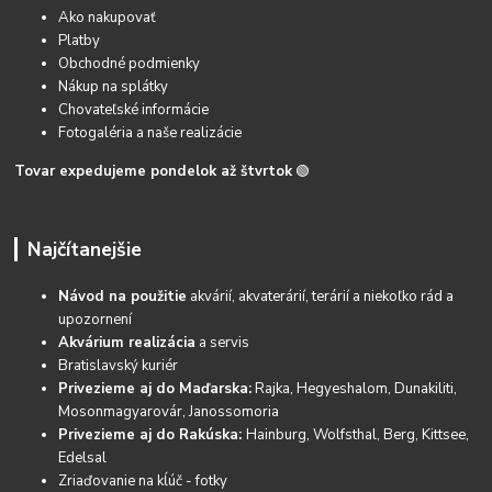
Ako nakupovať
Platby
Obchodné podmienky
Nákup na splátky
Chovateľské informácie
Fotogaléria a naše realizácie
Tovar expedujeme pondelok až štvrtok
🟢
Najčítanejšie
Návod na použitie
akvárií, akvaterárií, terárií a niekoľko rád a
upozornení
Akvárium realizácia
a servis
Bratislavský kuriér
Privezieme aj do Maďarska:
Rajka, Hegyeshalom, Dunakiliti,
Mosonmagyarovár, Janossomoria
Privezieme aj do Rakúska:
Hainburg, Wolfsthal, Berg, Kittsee,
Edelsal
Zriaďovanie na kĺúč - fotky