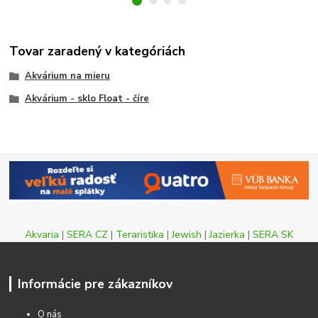
Tovar zaradený v kategóriách
Akvárium na mieru
Akvárium - sklo Float - číre
Akvaria
|
SERA CZ
|
Teraristika
|
Jewish
|
Jazierka
|
SERA SK
Informácie pre zákazníkov
O nás