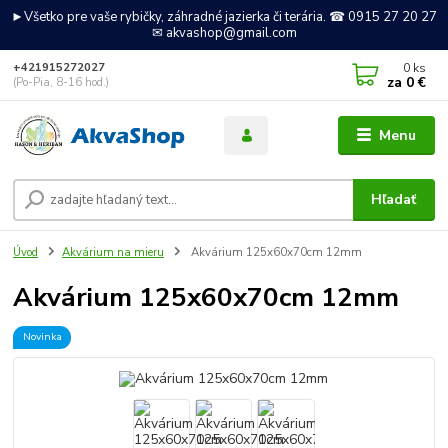
►Všetko pre vaše rybičky, záhradné jazierka či terária. ☎ 0915 27 20 27
✉ akvashop@gmail.com
0
ks
+421915272027
za
0 €
(Po-Pia, 8-16 hod.)
Menu
Hľadať
Úvod
Akvárium na mieru
Akvárium 125x60x70cm 12mm
Akvárium 125x60x70cm 12mm
Novinka