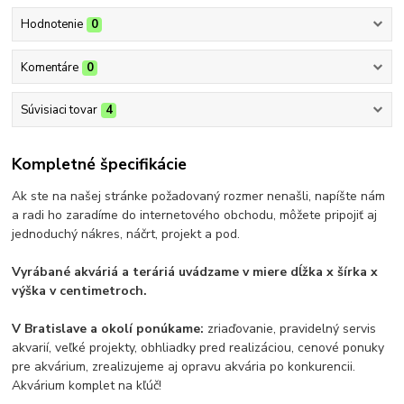
Hodnotenie
0
Komentáre
0
Súvisiaci tovar
4
Kompletné špecifikácie
Ak ste na našej stránke požadovaný rozmer nenašli, napíšte nám
a radi ho zaradíme do internetového obchodu, môžete pripojiť aj
jednoduchý nákres, náčrt, projekt a pod.
Vyrábané akváriá a teráriá uvádzame v miere dĺžka x šírka x
výška v centimetroch.
V Bratislave a okolí ponúkame:
zriaďovanie, pravidelný servis
akvarií, veľké projekty, obhliadky pred realizáciou, cenové ponuky
pre akvárium, zrealizujeme aj opravu akvária po konkurencii.
Akvárium komplet na kľúč!