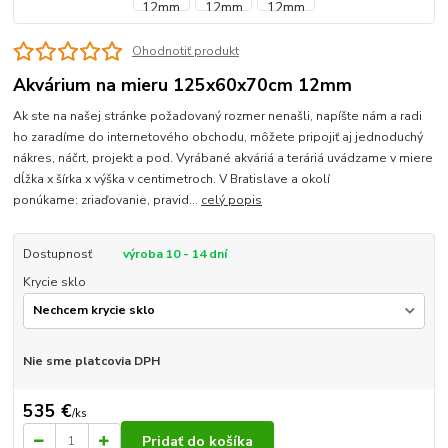
Ohodnotiť produkt
Akvárium na mieru 125x60x70cm 12mm
Ak ste na našej stránke požadovaný rozmer nenašli, napíšte nám a radi
ho zaradíme do internetového obchodu, môžete pripojiť aj jednoduchý
nákres, náčrt, projekt a pod. Vyrábané akváriá a teráriá uvádzame v miere
dĺžka x šírka x výška v centimetroch. V Bratislave a okolí
ponúkame: zriaďovanie, pravid...
celý popis
Dostupnosť
výroba 10 - 14 dní
Krycie sklo
Nie sme platcovia DPH
535 €
/
ks
Pridať do košíka