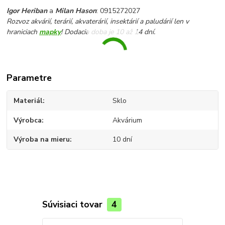
Igor Heriban
a
Milan Hason
: 0915272027
Rozvoz akvárií, terárií, akvaterárií, insektárií a paludárií len v
hraniciach
mapky
! Dodacia doba je 10 až 14 dní.
Parametre
Materiál
Sklo
Výrobca
Akvárium
Výroba na mieru
10 dní
Súvisiaci tovar
4