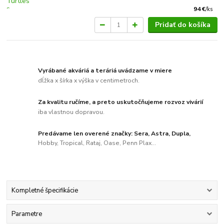
94 €
/
ks
Pridať do košíka
Vyrábané akváriá a teráriá uvádzame v miere
dĺžka x šírka x výška v centimetroch.
Za kvalitu ručíme, a preto uskutočňujeme rozvoz vivárií
iba vlastnou dopravou.
Predávame len overené značky: Sera, Astra, Dupla,
Hobby, Tropical, Rataj, Oase, Penn Plax...
Kompletné špecifikácie
Parametre