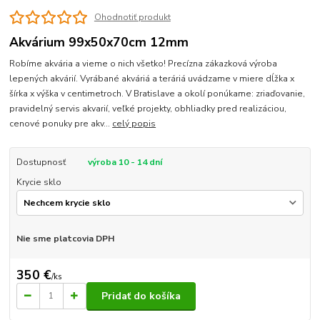
Ohodnotiť produkt
Akvárium 99x50x70cm 12mm
Robíme akvária a vieme o nich všetko! Precízna zákazková výroba
lepených akvárií. Vyrábané akváriá a teráriá uvádzame v miere dĺžka x
šírka x výška v centimetroch. V Bratislave a okolí ponúkame: zriaďovanie,
pravidelný servis akvarií, veľké projekty, obhliadky pred realizáciou,
cenové ponuky pre akv...
celý popis
Dostupnosť
výroba 10 - 14 dní
Krycie sklo
Nie sme platcovia DPH
350 €
/
ks
Pridať do košíka