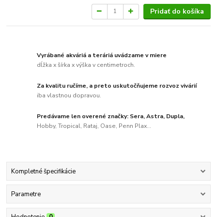
Pridať do košíka
Vyrábané akváriá a teráriá uvádzame v miere
dĺžka x šírka x výška v centimetroch.
Za kvalitu ručíme, a preto uskutočňujeme rozvoz vivárií
iba vlastnou dopravou.
Predávame len overené značky: Sera, Astra, Dupla,
Hobby, Tropical, Rataj, Oase, Penn Plax...
Kompletné špecifikácie
Parametre