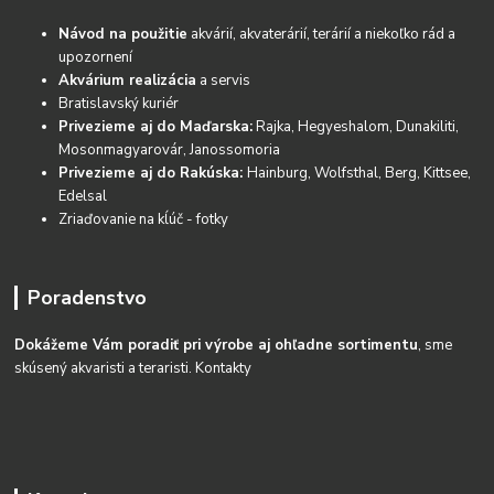
Návod na použitie
akvárií, akvaterárií, terárií a niekoľko rád a
upozornení
Akvárium realizácia
a servis
Bratislavský kuriér
Privezieme aj do Maďarska:
Rajka, Hegyeshalom, Dunakiliti,
Mosonmagyarovár, Janossomoria
Privezieme aj do Rakúska:
Hainburg, Wolfsthal, Berg, Kittsee,
Edelsal
Zriaďovanie na kĺúč - fotky
Poradenstvo
Dokážeme Vám poradiť pri výrobe aj ohľadne sortimentu
, sme
skúsený akvaristi a teraristi.
Kontakty