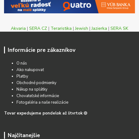
Akvaria
|
SERA CZ
|
Teraristika
|
Jewish
|
Jazierka
|
SERA SK
Informácie pre zákazníkov
O nás
Ako nakupovať
Platby
Obchodné podmienky
Nákup na splátky
Chovateľské informácie
Fotogaléria a naše realizácie
Tovar expedujeme pondelok až štvrtok
🟢
Najčítanejšie