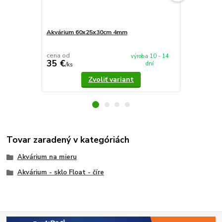
Akvárium 60x25x30cm 4mm
Akvárium 5
cena od
cena od
výroba 10 - 14
35 €
37,90 €
dní
/
ks
/
k
Zvoliť variant
Tovar zaradený v kategóriách
Akvárium na mieru
Akvárium - sklo Float - číre