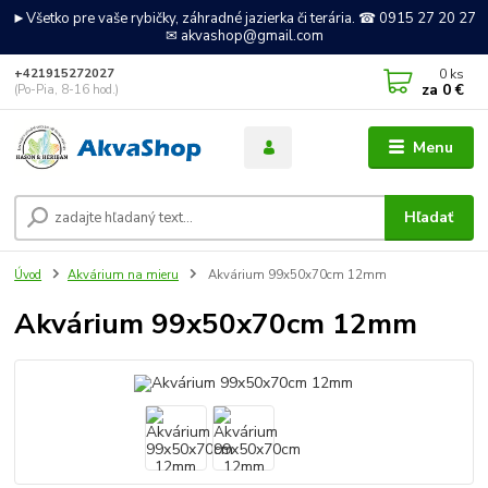
►Všetko pre vaše rybičky, záhradné jazierka či terária. ☎ 0915 27 20 27
✉ akvashop@gmail.com
0
ks
+421915272027
za
0 €
(Po-Pia, 8-16 hod.)
Menu
Hľadať
Úvod
Akvárium na mieru
Akvárium 99x50x70cm 12mm
Akvárium 99x50x70cm 12mm