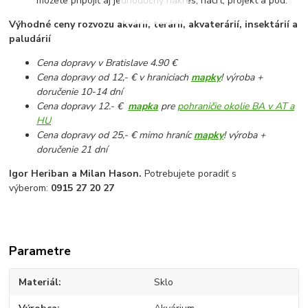
môžete pripojiť aj jednoduchý nákres, náčrt, projekt a pod.
Výhodné ceny rozvozu akvárií, terárií, akvaterárií, insektárií a
paludárií
Cena dopravy v Bratislave 4.90 €
Cena dopravy od 12,- € v hraniciach
mapky
! výroba +
doručenie 10-14 dní
Cena dopravy 12.- €
mapka
pre
pohraničie okolie BA v AT a
HU
Cena dopravy od 25,- € mimo hraníc
mapky
! výroba +
doručenie 21 dní
Igor Heriban a Milan Hason.
Potrebujete poradiť s
výberom:
0915 27 20 27
Parametre
Materiál
Sklo