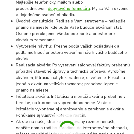
Najlepšie telefonicky, mailom alebo
prostredníctvom
dopytového formulára
. My sa Vám ozveme
a dojednáme osobnú obhliadku.
Úvodná konzultácia: Radi sa s Vami stretneme – najlepšie
priamo na mieste, kde bude Vaše budúce akvárium stáť.
Osobne prerokujeme všetko potrebné a priestor pre
akvárium zameriame.
Vytvorenie návrhu: Presne podľa vašich požiadaviek a
podľa možností priestoru vytvoríme návrh vášho budúceho
akvária.
Realizácia akvária: Po vystavení zálohovej faktúry prebehnú
prípadné stavebné úpravy a technická príprava. Vyrobíme
akvárium, filtráciu, nábytok, riadenie, osvetlenie. Pokiaľ sa
jedná o akvárium veľkých rozmerov, prebehne lepenie
priamo na mieste.
Inštalácia akvária: Inštalácia a montáž akvária prebehne v
termíne, na ktorom sa vopred dohodneme. V rámci
inštalácie vykonáme aj aranžovanie a zarybnenie akvária.
Ponúkame aj vlastné kolekcie rastlín.
Ak ste na našej stránke požadovaný rozmer nenašli,
napíšte nám a radi ho zaradíme do internetového obchodu,