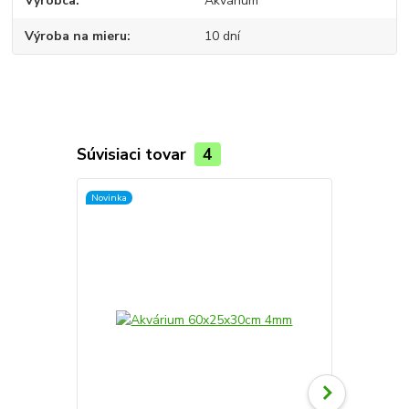
Výrobca
Akvárium
Výroba na mieru
10 dní
Súvisiaci tovar
4
Novinka
Novinka