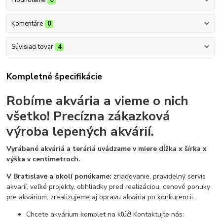
Hodnotenie
0
Komentáre
0
Súvisiaci tovar
4
Kompletné špecifikácie
Robíme akvária a vieme o nich
všetko!
Precízna zákazková
výroba lepených akvárií.
Vyrábané akváriá a teráriá uvádzame v miere dĺžka x šírka x
výška v centimetroch.
V Bratislave a okolí ponúkame:
zriaďovanie, pravidelný servis
akvarií, veľké projekty, obhliadky pred realizáciou, cenové ponuky
pre akvárium, zrealizujeme aj opravu akvária po konkurencii.
Chcete akvárium komplet na kľúč! Kontaktujte nás: