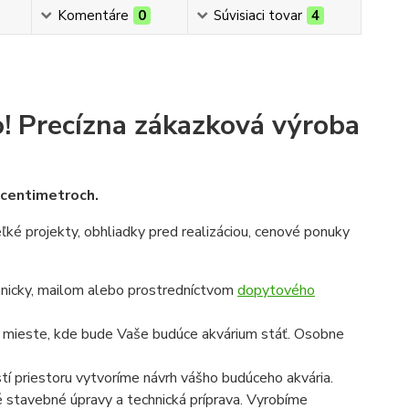
Komentáre
0
Súvisiaci tovar
4
!
Precízna zákazková výroba
v centimetroch.
veľké projekty, obhliadky pred realizáciou, cenové ponuky
onicky, mailom alebo prostredníctvom
dopytového
a mieste, kde bude Vaše budúce akvárium stáť. Osobne
í priestoru vytvoríme návrh vášho budúceho akvária.
é stavebné úpravy a technická príprava. Vyrobíme