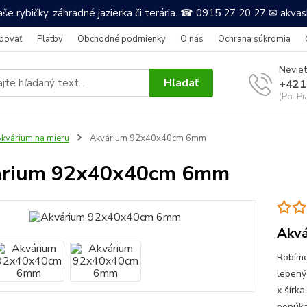
še rybičky, záhradné jazierka či terária. ☎ 0915 27 20 27 ✉ akv
povať
Platby
Obchodné podmienky
O nás
Ochrana súkromia
Neviet
Hľadať
+421
(Po-Pi
kvárium na mieru
Akvárium 92x40x40cm 6mm
árium 92x40x40cm 6mm
Akvá
Robíme
lepený
x šírka
ponúkam