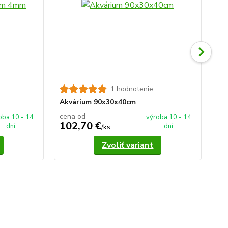
1 hodnotenie
Ak
Akvárium 90x30x40cm
cena od
ce
oba 10 - 14
výroba 10 - 14
102,70 €
1
dní
dní
/
ks
Zvoliť variant