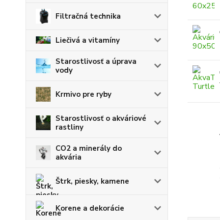
Filtračná technika
Liečivá a vitamíny
Starostlivosť a úprava
vody
Krmivo pre ryby
Starostlivosť o akváriové
rastliny
CO2 a minerály do
akvária
Štrk, piesky, kamene
Korene a dekorácie