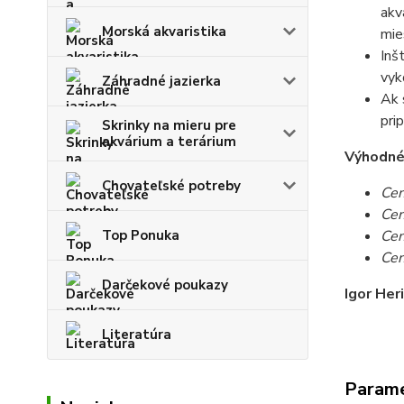
akv
Morská akvaristika
mie
Inš
vyk
Záhradné jazierka
Ak 
pri
Skrinky na mieru pre
akvárium a terárium
Výhodné c
Chovateľské potreby
Cen
Cen
Top Ponuka
Cen
Cen
Darčekové poukazy
Igor Her
Literatúra
Param