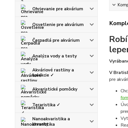
Kompl
Ohrievanie pre akvárium
Komple
Osvetlenie pre akvárium
Robí
Čerpadlá pre akvárium
lepe
Analýza vody a testy
Vyrábané
Akváriové rastliny a
V Bratis
kolekcie ✓
pre akvár
Akvaristické pomôcky
Chc
for
Úvo
Teraristika ✓
pre
Vyt
Nanoakvaristika a
krevety
Rea