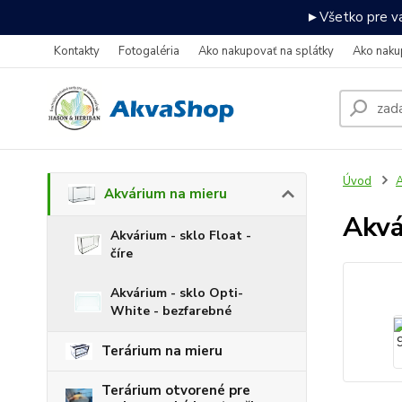
►Všetko pre va
Kontakty
Fotogaléria
Ako nakupovať na splátky
Ako naku
Úvod
A
Akvárium na mieru
Akv
Akvárium - sklo Float -
číre
Akvárium - sklo Opti-
White - bezfarebné
Terárium na mieru
Terárium otvorené pre