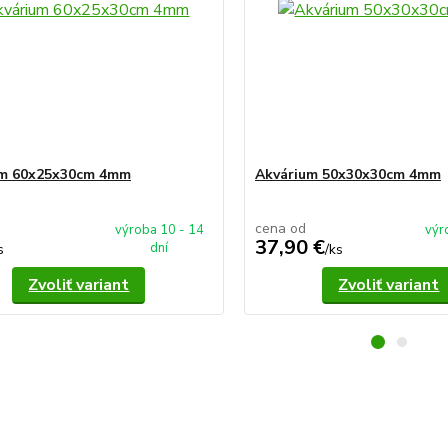
um 60x25x30cm 4mm
Akvárium 50x30x30cm 4mm
cena od
výroba 10 - 14
výr
37,90 €
dní
s
/
ks
Zvoliť variant
Zvoliť variant