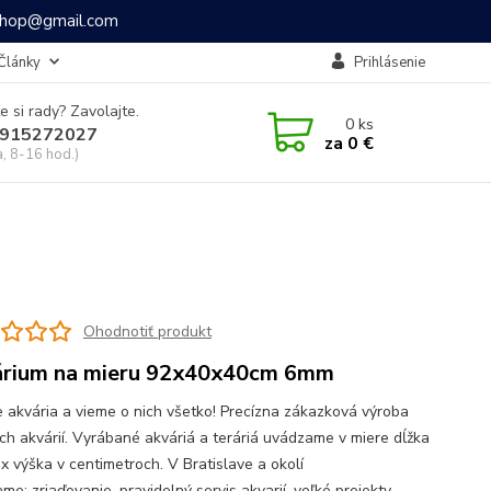
ashop@gmail.com
Články
Prihlásenie
e si rady? Zavolajte.
0
ks
915272027
za
0 €
a, 8-16 hod.)
Ohodnotiť produkt
rium na mieru 92x40x40cm 6mm
 akvária a vieme o nich všetko! Precízna zákazková výroba
ch akvárií. Vyrábané akváriá a teráriá uvádzame v miere dĺžka
 x výška v centimetroch. V Bratislave a okolí
e: zriaďovanie, pravidelný servis akvarií, veľké projekty,