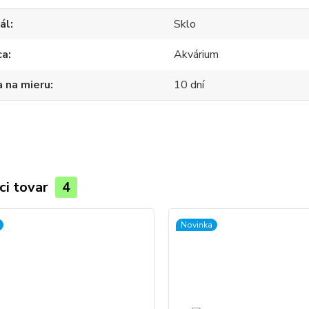
ál
Sklo
ca
Akvárium
 na mieru
10 dní
ci tovar
4
Novinka