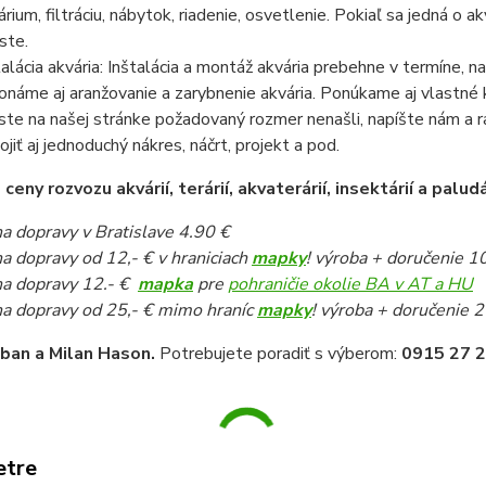
árium, filtráciu, nábytok, riadenie, osvetlenie. Pokiaľ sa jedná o
ste.
talácia akvária: Inštalácia a montáž akvária prebehne v termíne,
onáme aj aranžovanie a zarybnenie akvária. Ponúkame aj vlastné k
ste na našej stránke požadovaný rozmer nenašli, napíšte nám a 
pojiť aj jednoduchý nákres, náčrt, projekt a pod.
eny rozvozu akvárií, terárií, akvaterárií, insektárií a paludá
a dopravy v Bratislave 4.90 €
a dopravy od 12,- € v hraniciach
mapky
! výroba + doručenie 1
a dopravy 12.- €
mapka
pre
pohraničie okolie BA v AT a HU
a dopravy od 25,- € mimo hraníc
mapky
! výroba + doručenie 2
iban a Milan Hason.
Potrebujete poradiť s výberom:
0915 27 2
etre