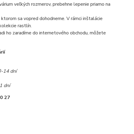
 akvárium veľkých rozmerov, prebehne lepenie priamo na
 na ktorom sa vopred dohodneme. V rámci inštalácie
olekcie rastlín.
radi ho zaradíme do internetového obchodu, môžete
rií
0-14 dní
1 dní
0 27