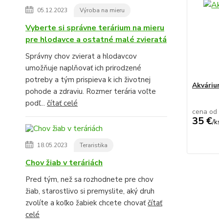
05.12.2023
Výroba na mieru
Vyberte si správne terárium na mieru
pre hlodavce a ostatné malé zvieratá
Správny chov zvierat a hlodavcov
umožňuje naplňovať ich prirodzené
potreby a tým prispieva k ich životnej
Akvári
pohode a zdraviu. Rozmer terária voľte
podľ...
čítať celé
cena od
35 €
/
k
18.05.2023
Teraristika
Chov žiab v teráriách
Pred tým, než sa rozhodnete pre chov
žiab, starostlivo si premyslite, aký druh
zvolíte a koľko žabiek chcete chovať
čítať
celé