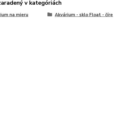
zaradený v kategóriách
ium na mieru
Akvárium - sklo Float - číre