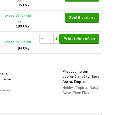
cena od
35 €
/
ks
výroba 10 - 14 dní
Zvoliť variant
cena od
199 €
/
ks
Pridať do košíka
výroba 10 - 14 dní
94 €
/
ks
Predávame len
me, a
overené značky: Sera,
ňujeme
Astra, Dupla,
Hobby, Tropical, Rataj,
pravou.
Oase, Penn Plax...