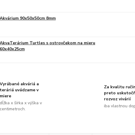
Akvárium 90x50x50cm 8mm
AkvaTerárium Turtles s ostrovčekom na mieru
60x40x25cm
Vyrábané akváriá a
Za kvalitu ručí
teráriá uvádzame v
preto uskutoč
miere
rozvoz vivárií
dĺžka x šírka x výška v
iba vlastnou do
centimetroch.