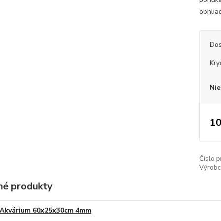
obhlia
Dos
Kry
Nie
10
Číslo p
Výrobc
é produkty
Akvárium 60x25x30cm 4mm