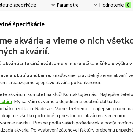
etné špecifikácie
Parametre
Hodnotenie
0
tné špecifikácie
me akvária a vieme o nich všetko
ných akvárií.
 akváriá a teráriá uvádzame v miere dĺžka x šírka x výška 
lave a okolí ponúkame:
zriaďovanie, pravidelný servis akvarií, 
ium, zrealizujeme aj opravu akvária po konkurencii.
ete akvárium komplet na kľúč! Kontaktujte nás: Najlepšie telef
mulára
. My sa Vám ozveme a dojednáme osobnú obhliadku.
dná konzultácia: Radi sa s Vami stretneme – najlepšie priamo n
rokujeme všetko potrebné a priestor pre akvárium zameriame.
vorenie návrhu: Presne podľa vašich požiadaviek a podľa možnost
lizácia akvária: Po vystavení zálohovej faktúry prebehnú prípadn