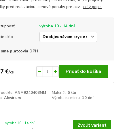
dky pred realizáciou, cenové ponuky pre akv...
celý popis
tupnosť
výroba 10 - 14 dní
cie sklo
 sme platcovia DPH
7 €
Pridať do košíka
/
ks
roduktu:
ANM9240408MM
Materiál:
Sklo
a:
Akvárium
Výroba na mieru:
10 dní
výroba 10 - 14 dní
Zvoliť variant