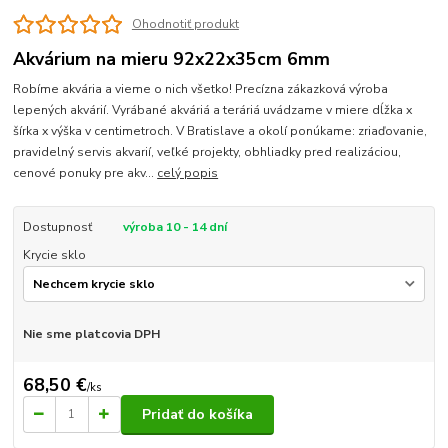
Ohodnotiť produkt
Akvárium na mieru 92x22x35cm 6mm
Robíme akvária a vieme o nich všetko! Precízna zákazková výroba
lepených akvárií. Vyrábané akváriá a teráriá uvádzame v miere dĺžka x
šírka x výška v centimetroch. V Bratislave a okolí ponúkame: zriaďovanie,
pravidelný servis akvarií, veľké projekty, obhliadky pred realizáciou,
cenové ponuky pre akv...
celý popis
Dostupnosť
výroba 10 - 14 dní
Krycie sklo
Nie sme platcovia DPH
68,50 €
/
ks
Pridať do košíka