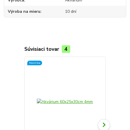
Výrobca
Akvárium
Výroba na mieru
10 dní
Súvisiaci tovar
4
Novinka
Novinka