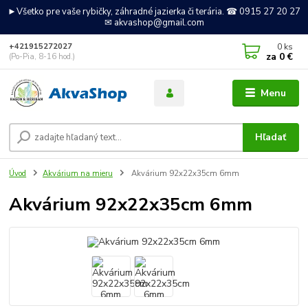
►Všetko pre vaše rybičky, záhradné jazierka či terária. ☎ 0915 27 20 27
✉ akvashop@gmail.com
0
ks
+421915272027
za
0 €
(Po-Pia, 8-16 hod.)
Menu
Hľadať
Úvod
Akvárium na mieru
Akvárium 92x22x35cm 6mm
Akvárium 92x22x35cm 6mm