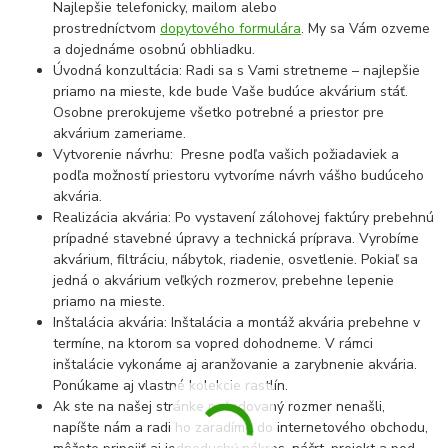
Najlepšie telefonicky, mailom alebo
prostredníctvom
dopytového formulára
. My sa Vám ozveme
a dojednáme osobnú obhliadku.
Úvodná konzultácia: Radi sa s Vami stretneme – najlepšie
priamo na mieste, kde bude Vaše budúce akvárium stáť.
Osobne prerokujeme všetko potrebné a priestor pre
akvárium zameriame.
Vytvorenie návrhu: Presne podľa vašich požiadaviek a
podľa možností priestoru vytvoríme návrh vášho budúceho
akvária.
Realizácia akvária: Po vystavení zálohovej faktúry prebehnú
prípadné stavebné úpravy a technická príprava. Vyrobíme
akvárium, filtráciu, nábytok, riadenie, osvetlenie. Pokiaľ sa
jedná o akvárium veľkých rozmerov, prebehne lepenie
priamo na mieste.
Inštalácia akvária: Inštalácia a montáž akvária prebehne v
termíne, na ktorom sa vopred dohodneme. V rámci
inštalácie vykonáme aj aranžovanie a zarybnenie akvária.
Ponúkame aj vlastné kolekcie rastlín.
Ak ste na našej stránke požadovaný rozmer nenašli,
napíšte nám a radi ho zaradíme do internetového obchodu,