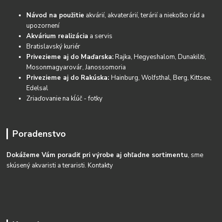
Návod na použitie
akvárií, akvaterárií, terárií a niekoľko rád a
upozornení
Akvárium realizácia
a servis
Bratislavský kuriér
Privezieme aj do Maďarska:
Rajka, Hegyeshalom, Dunakiliti,
Mosonmagyarovár, Janossomoria
Privezieme aj do Rakúska:
Hainburg, Wolfsthal, Berg, Kittsee,
Edelsal
Zriaďovanie na kĺúč - fotky
Poradenstvo
Dokážeme Vám poradiť pri výrobe aj ohľadne sortimentu
, sme
skúsený akvaristi a teraristi.
Kontakty