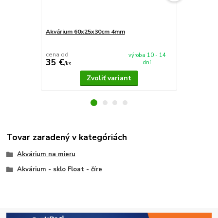
Akvárium 60x25x30cm 4mm
Akvárium 5
cena od
cena od
výroba 10 - 14
35 €
37,90 €
dní
/
ks
/
k
Zvoliť variant
Tovar zaradený v kategóriách
Akvárium na mieru
Akvárium - sklo Float - číre