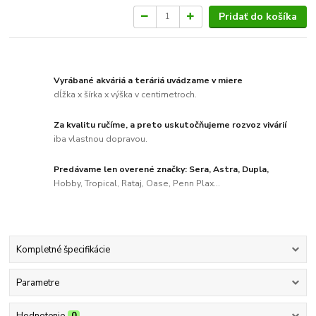
Pridať do košíka
Vyrábané akváriá a teráriá uvádzame v miere
dĺžka x šírka x výška v centimetroch.
Za kvalitu ručíme, a preto uskutočňujeme rozvoz vivárií
iba vlastnou dopravou.
Predávame len overené značky: Sera, Astra, Dupla,
Hobby, Tropical, Rataj, Oase, Penn Plax...
Kompletné špecifikácie
Parametre