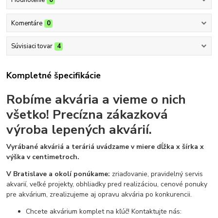
Hodnotenie
0
Komentáre
0
Súvisiaci tovar
4
Kompletné špecifikácie
Robíme akvária a vieme o nich
všetko!
Precízna zákazková
výroba lepených akvárií.
Vyrábané akváriá a teráriá uvádzame v miere dĺžka x šírka x
výška v centimetroch.
V Bratislave a okolí ponúkame:
zriaďovanie, pravidelný servis
akvarií, veľké projekty, obhliadky pred realizáciou, cenové ponuky
pre akvárium, zrealizujeme aj opravu akvária po konkurencii.
Chcete akvárium komplet na kľúč! Kontaktujte nás: