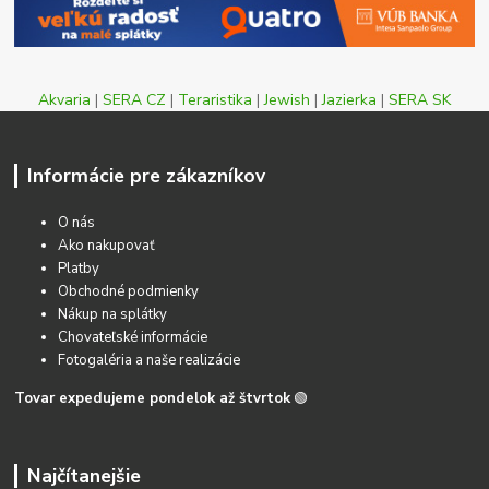
Akvaria
|
SERA CZ
|
Teraristika
|
Jewish
|
Jazierka
|
SERA SK
Informácie pre zákazníkov
O nás
Ako nakupovať
Platby
Obchodné podmienky
Nákup na splátky
Chovateľské informácie
Fotogaléria a naše realizácie
Tovar expedujeme pondelok až štvrtok
🟢
Najčítanejšie