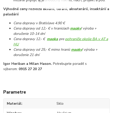
môžete pripojiť aj jednoduchý nákres, náčrt, projekt a pod.
Výhodné ceny rozvozu akvárií, terárií, akvaterárií, insektárií a
paludárií
Cena dopravy v Bratislave 4.90 €
Cena dopravy od 12,- € v hraniciach
mapky
! výroba +
doručenie 10-14 dní
Cena dopravy 12.- €
mapka
pre
pohraničie okolie BA v AT a
HU
Cena dopravy od 25,- € mimo hraníc
mapky
! výroba +
doručenie 21 dní
Igor Heriban a Milan Hason.
Potrebujete poradiť s
výberom:
0915 27 20 27
Parametre
Materiál
Sklo