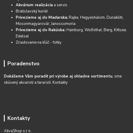
Akvárium realizácia
a servis
Bratislavský kuriér
Privezieme aj do Maďarska:
Rajka, Hegyeshalom, Dunakiliti,
Mosonmagyarovár, Janossomoria
Privezieme aj do Rakúska:
Hainburg, Wolfsthal, Berg, Kittsee,
Edelsal
Zriaďovanie na kĺúč - fotky
Poradenstvo
Dokážeme Vám poradiť pri výrobe aj ohľadne sortimentu
, sme
skúsený akvaristi a teraristi.
Kontakty
Kontakty
AkvaShop s.r.o.