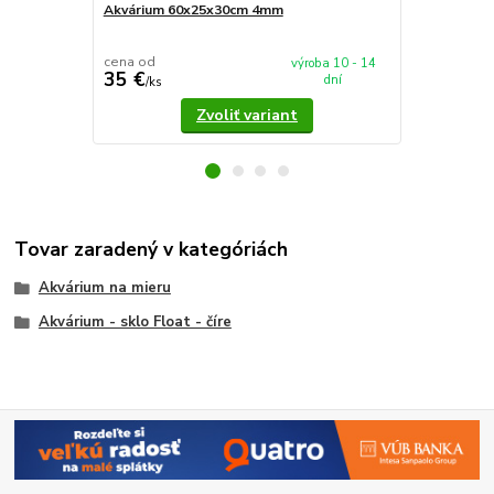
Akvárium 60x25x30cm 4mm
Akvárium 5
cena od
cena od
výroba 10 - 14
35 €
37,90 €
dní
/
ks
/
k
Zvoliť variant
Tovar zaradený v kategóriách
Akvárium na mieru
Akvárium - sklo Float - číre