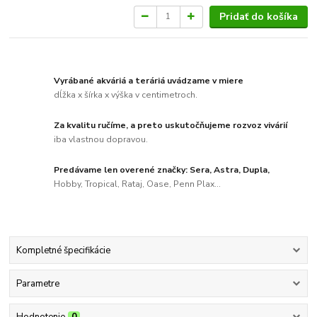
Pridať do košíka
Vyrábané akváriá a teráriá uvádzame v miere
dĺžka x šírka x výška v centimetroch.
Za kvalitu ručíme, a preto uskutočňujeme rozvoz vivárií
iba vlastnou dopravou.
Predávame len overené značky: Sera, Astra, Dupla,
Hobby, Tropical, Rataj, Oase, Penn Plax...
Kompletné špecifikácie
Parametre