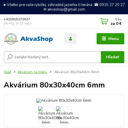
►Všetko pre vaše rybičky, záhradné jazierka či terária. ☎ 0915 27 20 27
✉ akvashop@gmail.com
0
ks
+421915272027
za
0 €
(Po-Pia, 8-16 hod.)
Menu
Hľadať
Úvod
Akvárium na mieru
Akvárium 80x30x40cm 6mm
Akvárium 80x30x40cm 6mm