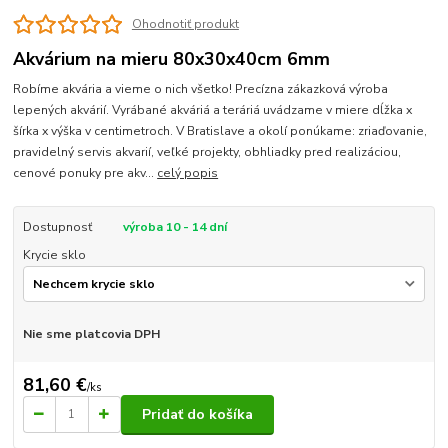
Ohodnotiť produkt
Akvárium na mieru 80x30x40cm 6mm
Robíme akvária a vieme o nich všetko! Precízna zákazková výroba
lepených akvárií. Vyrábané akváriá a teráriá uvádzame v miere dĺžka x
šírka x výška v centimetroch. V Bratislave a okolí ponúkame: zriaďovanie,
pravidelný servis akvarií, veľké projekty, obhliadky pred realizáciou,
cenové ponuky pre akv...
celý popis
Dostupnosť
výroba 10 - 14 dní
Krycie sklo
Nie sme platcovia DPH
81,60 €
/
ks
Pridať do košíka