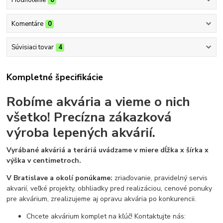
Hodnotenie
0
Komentáre
0
Súvisiaci tovar
4
Kompletné špecifikácie
Robíme akvária a vieme o nich
všetko!
Precízna zákazková
výroba lepených akvárií.
Vyrábané akváriá a teráriá uvádzame v miere dĺžka x šírka x
výška v centimetroch.
V Bratislave a okolí ponúkame:
zriaďovanie, pravidelný servis
akvarií, veľké projekty, obhliadky pred realizáciou, cenové ponuky
pre akvárium, zrealizujeme aj opravu akvária po konkurencii.
Chcete akvárium komplet na kľúč! Kontaktujte nás: