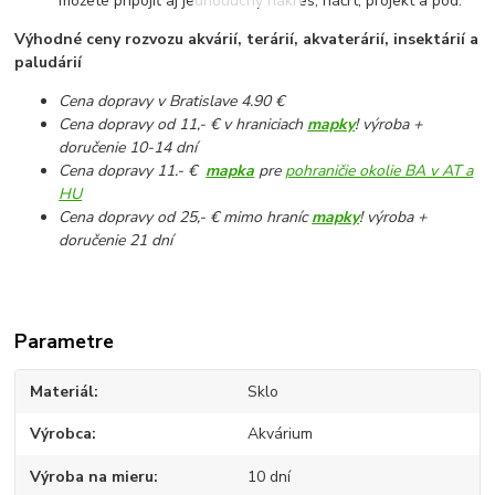
môžete pripojiť aj jednoduchý nákres, náčrt, projekt a pod.
Výhodné ceny rozvozu akvárií, terárií, akvaterárií, insektárií a
paludárií
Cena dopravy v Bratislave 4.90 €
Cena dopravy od 11,- € v hraniciach
mapky
! výroba +
doručenie 10-14 dní
Cena dopravy 11.- €
mapka
pre
pohraničie okolie BA v AT a
HU
Cena dopravy od 25,- € mimo hraníc
mapky
! výroba +
doručenie 21 dní
Parametre
Materiál
Sklo
Výrobca
Akvárium
Výroba na mieru
10 dní