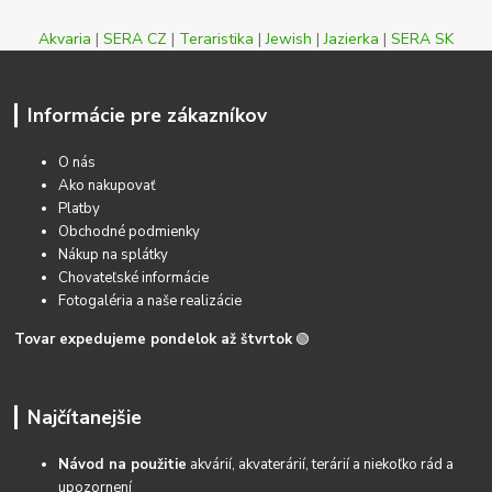
Akvaria
|
SERA CZ
|
Teraristika
|
Jewish
|
Jazierka
|
SERA SK
Informácie pre zákazníkov
O nás
Ako nakupovať
Platby
Obchodné podmienky
Nákup na splátky
Chovateľské informácie
Fotogaléria a naše realizácie
Tovar expedujeme pondelok až štvrtok
🟢
Najčítanejšie
Návod na použitie
akvárií, akvaterárií, terárií a niekoľko rád a
upozornení