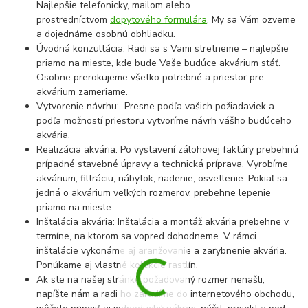
Najlepšie telefonicky, mailom alebo
prostredníctvom
dopytového formulára
. My sa Vám ozveme
a dojednáme osobnú obhliadku.
Úvodná konzultácia: Radi sa s Vami stretneme – najlepšie
priamo na mieste, kde bude Vaše budúce akvárium stáť.
Osobne prerokujeme všetko potrebné a priestor pre
akvárium zameriame.
Vytvorenie návrhu: Presne podľa vašich požiadaviek a
podľa možností priestoru vytvoríme návrh vášho budúceho
akvária.
Realizácia akvária: Po vystavení zálohovej faktúry prebehnú
prípadné stavebné úpravy a technická príprava. Vyrobíme
akvárium, filtráciu, nábytok, riadenie, osvetlenie. Pokiaľ sa
jedná o akvárium veľkých rozmerov, prebehne lepenie
priamo na mieste.
Inštalácia akvária: Inštalácia a montáž akvária prebehne v
termíne, na ktorom sa vopred dohodneme. V rámci
inštalácie vykonáme aj aranžovanie a zarybnenie akvária.
Ponúkame aj vlastné kolekcie rastlín.
Ak ste na našej stránke požadovaný rozmer nenašli,
napíšte nám a radi ho zaradíme do internetového obchodu,