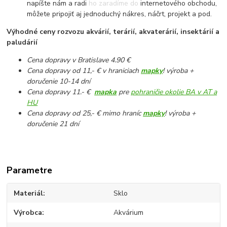
napíšte nám a radi ho zaradíme do internetového obchodu,
môžete pripojiť aj jednoduchý nákres, náčrt, projekt a pod.
Výhodné ceny rozvozu akvárií, terárií, akvaterárií, insektárií a
paludárií
Cena dopravy v Bratislave 4.90 €
Cena dopravy od 11,- € v hraniciach
mapky
! výroba +
doručenie 10-14 dní
Cena dopravy 11.- €
mapka
pre
pohraničie okolie BA v AT a
HU
Cena dopravy od 25,- € mimo hraníc
mapky
! výroba +
doručenie 21 dní
Parametre
Materiál
Sklo
Výrobca
Akvárium