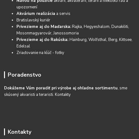
Návod na použitie
akvárií, akvaterárií, terárií a niekoľko rád a
upozornení
Akvárium realizácia
a servis
Bratislavský kuriér
Privezieme aj do Maďarska:
Rajka, Hegyeshalom, Dunakiliti,
Mosonmagyarovár, Janossomoria
Privezieme aj do Rakúska:
Hainburg, Wolfsthal, Berg, Kittsee,
Edelsal
Zriaďovanie na kĺúč - fotky
Poradenstvo
Dokážeme Vám poradiť pri výrobe aj ohľadne sortimentu
, sme
skúsený akvaristi a teraristi.
Kontakty
Kontakty