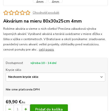
Ohodnotiť produkt
Akvárium na mieru 80x30x25cm 4mm
Robíme akvária a vieme o nich všetko! Precízna zákazková výroba
lepených akvárií. Vyrábané akváriá a teráriá uvádzame v miere dĺžka x
šírka x výška v centimetroch. V Bratislave a okolí ponúkame: zriaďovanie,
pravidelný servis akvarií, veľké projekty, obhliadky pred realizáciou,
cenové ponuky pre akv...
celý popis
Dostupnosť
výroba 10 - 14 dní
Krycie sklo
Nie sme platcovia DPH
69,90 €
/
ks
Pridať do košíka