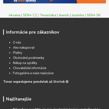
Akvaria
|
SERA CZ
|
Teraristika
|
Jewish
|
Jazierka
|
SERA SK
Informácie pre zákazníkov
O nás
Ako nakupovať
Platby
Obchodné podmienky
Nákup na splátky
Chovateľské informácie
Fotogaléria a naše realizácie
Tovar expedujeme pondelok až štvrtok
🟢
Najčítanejšie