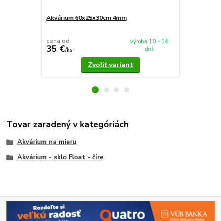
Akvárium 60x25x30cm 4mm
Akvárium 5
cena od
cena od
výroba 10 - 14
35 €
37,90 €
dní
/
ks
/
k
Zvoliť variant
Tovar zaradený v kategóriách
Akvárium na mieru
Akvárium - sklo Float - číre