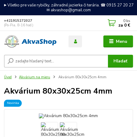
►Všetko pre vaše rybičky, záhradné jazierka či terária. ☎ 0915 27 20 27
✉ akvashop@gmail.com
0
ks
+421915272027
za
0 €
(Po-Pia, 8-16 hod.)
Menu
Hľadať
Úvod
Akvárium na mieru
Akvárium 80x30x25cm 4mm
Akvárium 80x30x25cm 4mm
Novinka