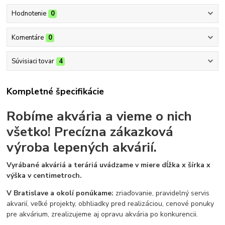
Hodnotenie
0
Komentáre
0
Súvisiaci tovar
4
Kompletné špecifikácie
Robíme akvária a vieme o nich
všetko!
Precízna zákazková
výroba lepených akvárií.
Vyrábané akváriá a teráriá uvádzame v miere dĺžka x šírka x
výška v centimetroch.
V Bratislave a okolí ponúkame:
zriaďovanie, pravidelný servis
akvarií, veľké projekty, obhliadky pred realizáciou, cenové ponuky
pre akvárium, zrealizujeme aj opravu akvária po konkurencii.