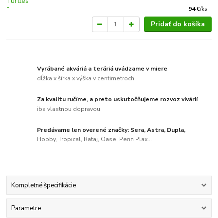
94 €
/
ks
Pridať do košíka
Vyrábané akváriá a teráriá uvádzame v miere
dĺžka x šírka x výška v centimetroch.
Za kvalitu ručíme, a preto uskutočňujeme rozvoz vivárií
iba vlastnou dopravou.
Predávame len overené značky: Sera, Astra, Dupla,
Hobby, Tropical, Rataj, Oase, Penn Plax...
Kompletné špecifikácie
Parametre