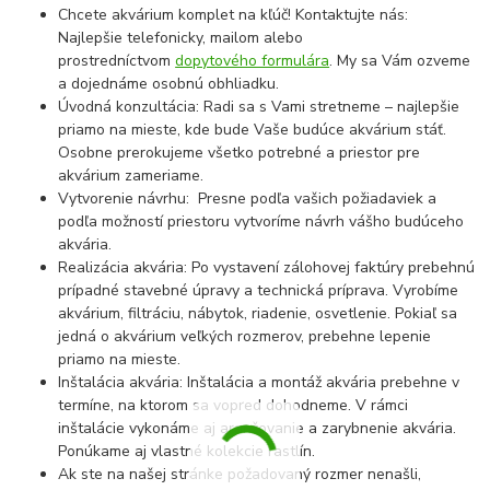
Chcete akvárium komplet na kľúč! Kontaktujte nás:
Najlepšie telefonicky, mailom alebo
prostredníctvom
dopytového formulára
. My sa Vám ozveme
a dojednáme osobnú obhliadku.
Úvodná konzultácia: Radi sa s Vami stretneme – najlepšie
priamo na mieste, kde bude Vaše budúce akvárium stáť.
Osobne prerokujeme všetko potrebné a priestor pre
akvárium zameriame.
Vytvorenie návrhu: Presne podľa vašich požiadaviek a
podľa možností priestoru vytvoríme návrh vášho budúceho
akvária.
Realizácia akvária: Po vystavení zálohovej faktúry prebehnú
prípadné stavebné úpravy a technická príprava. Vyrobíme
akvárium, filtráciu, nábytok, riadenie, osvetlenie. Pokiaľ sa
jedná o akvárium veľkých rozmerov, prebehne lepenie
priamo na mieste.
Inštalácia akvária: Inštalácia a montáž akvária prebehne v
termíne, na ktorom sa vopred dohodneme. V rámci
inštalácie vykonáme aj aranžovanie a zarybnenie akvária.
Ponúkame aj vlastné kolekcie rastlín.
Ak ste na našej stránke požadovaný rozmer nenašli,