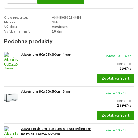
Číslo produktu:
ANM8030254MM
Materiál:
Sklo
Výrobca:
Akvárium
Výroba na mieru:
10 dní
Podobné produkty
Akvárium 60x25x30cm 4mm
výroba 10 - 14 dní
cena od
35 €
/
ks
Zvoliť variant
Akvárium 90x50x50cm 8mm
výroba 10 - 14 dní
cena od
199 €
/
ks
Zvoliť variant
AkvaTerárium Turtles s ostrovčekom
výroba 10 - 14 dní
na mieru 60x40x25cm