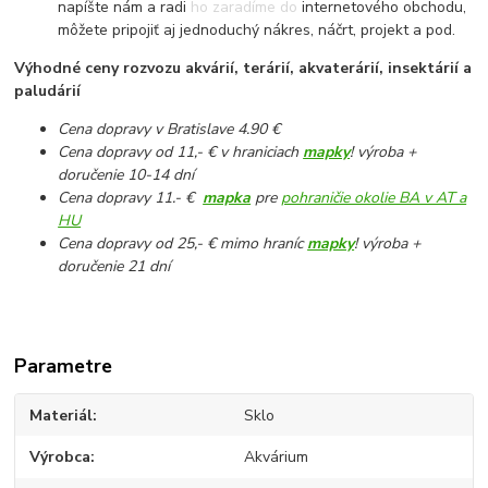
napíšte nám a radi ho zaradíme do internetového obchodu,
môžete pripojiť aj jednoduchý nákres, náčrt, projekt a pod.
Výhodné ceny rozvozu akvárií, terárií, akvaterárií, insektárií a
paludárií
Cena dopravy v Bratislave 4.90 €
Cena dopravy od 11,- € v hraniciach
mapky
! výroba +
doručenie 10-14 dní
Cena dopravy 11.- €
mapka
pre
pohraničie okolie BA v AT a
HU
Cena dopravy od 25,- € mimo hraníc
mapky
! výroba +
doručenie 21 dní
Parametre
Materiál
Sklo
Výrobca
Akvárium