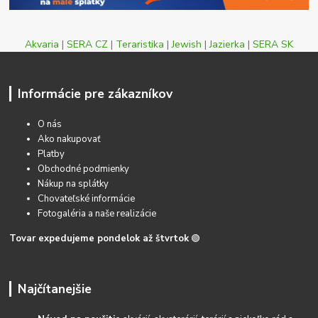
Akvaria
|
SERA CZ
|
Teraristika
|
Jewish
|
Jazierka
|
SERA SK
Informácie pre zákazníkov
O nás
Ako nakupovať
Platby
Obchodné podmienky
Nákup na splátky
Chovateľské informácie
Fotogaléria a naše realizácie
Tovar expedujeme pondelok až štvrtok
🟢
Najčítanejšie