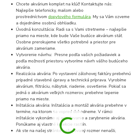
Chcete akvárium komplet na kľúč! Kontaktujte nás:
Najlepšie telefonicky, mailom alebo
prostredníctvom
dopytového formulára
. My sa Vám ozveme
a dojednáme osobnú obhliadku.
Úvodná konzultácia: Radi sa s Vami stretneme – najlepšie
priamo na mieste, kde bude Vaše budúce akvárium stáť.
Osobne prerokujeme všetko potrebné a priestor pre
akvárium zameriame.
Vytvorenie návrhu: Presne podľa vašich požiadaviek a
podľa možností priestoru vytvoríme návrh vášho budúceho
akvária.
Realizácia akvária: Po vystavení zálohovej faktúry prebehnú
prípadné stavebné úpravy a technická príprava. Vyrobíme
akvárium, filtráciu, nábytok, riadenie, osvetlenie. Pokiaľ sa
jedná o akvárium veľkých rozmerov, prebehne lepenie
priamo na mieste.
Inštalácia akvária: Inštalácia a montáž akvária prebehne v
termíne, na ktorom sa vopred dohodneme. V rámci
inštalácie vykonáme aj aranžovanie a zarybnenie akvária.
Ponúkame aj vlastné kolekcie rastlín.
Ak ste na našej stránke požadovaný rozmer nenašli,