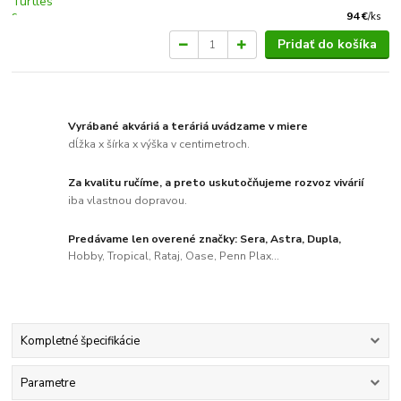
94 €
/
ks
Pridať do košíka
Vyrábané akváriá a teráriá uvádzame v miere
dĺžka x šírka x výška v centimetroch.
Za kvalitu ručíme, a preto uskutočňujeme rozvoz vivárií
iba vlastnou dopravou.
Predávame len overené značky: Sera, Astra, Dupla,
Hobby, Tropical, Rataj, Oase, Penn Plax...
Kompletné špecifikácie
Parametre