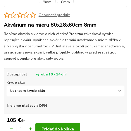
Ohodnotiť produkt
Akvárium na mieru 80x28x60cm 8mm
Robíme akvária a vieme o nich všetko! Precízna zákazková výroba
lepených akvárií. Vyrábané akváriá a teráriá uvádzame v miere dĺžka x
šírka x výška v centimetroch. V Bratislave a okolí ponúkame: zriaďovanie,
pravidelný servis akvarií, veľké projekty, obhliadky pred realizáciou,
cenové ponuky pre akv...
celý popis
Dostupnosť
výroba 10 - 14 dní
Krycie sklo
Nie sme platcovia DPH
105 €
/
ks
Pridať do košíka