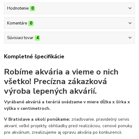
Hodnotenie
0
Komentáre
0
Súvisiaci tovar
4
Kompletné špecifikácie
Robíme akvária a vieme o nich
všetko!
Precízna zákazková
výroba lepených akvárií.
Vyrábané akváriá a teráriá uvádzame v miere dĺžka x šírka x
výška v centimetroch.
V Bratislave a okolí ponúkame:
zriaďovanie, pravidelný servis
akvarií, veľké projekty, obhliadky pred realizáciou, cenové ponuky
pre akvárium, zrealizujeme aj opravu akvária po konkurencii.