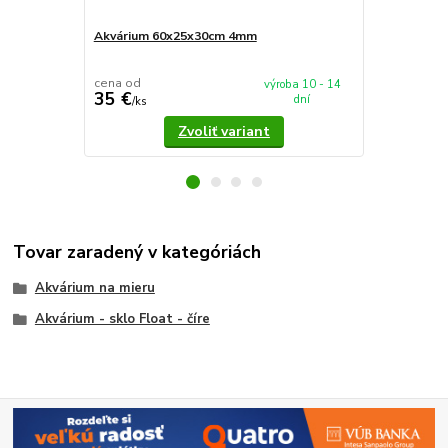
Akvárium 60x25x30cm 4mm
Akvárium 5
cena od
cena od
výroba 10 - 14
35 €
37,90 €
dní
/
ks
/
k
Zvoliť variant
Tovar zaradený v kategóriách
Akvárium na mieru
Akvárium - sklo Float - číre