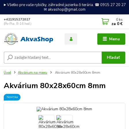
►Všetko pre vaše rybičky, záhradné jazierka či terária. ☎ 0915 27 20 27
✉ akvashop@gmail.com
0
ks
+421915272027
za
0 €
(Po-Pia, 8-16 hod.)
Menu
Hľadať
Úvod
Akvárium na mieru
Akvárium 80x28x60cm 8mm
Akvárium 80x28x60cm 8mm
Novinka