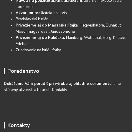
Návod na použitie
akvárií, akvaterárií, terárií a niekoľko rád a
upozornení
Akvárium realizácia
a servis
Bratislavský kuriér
Privezieme aj do Maďarska:
Rajka, Hegyeshalom, Dunakiliti,
Mosonmagyarovár, Janossomoria
Privezieme aj do Rakúska:
Hainburg, Wolfsthal, Berg, Kittsee,
Edelsal
Zriaďovanie na kĺúč - fotky
Poradenstvo
Dokážeme Vám poradiť pri výrobe aj ohľadne sortimentu
, sme
skúsený akvaristi a teraristi.
Kontakty
Kontakty