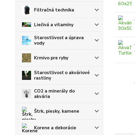
Filtračná technika
Liečivá a vitamíny
Starostlivosť a úprava
vody
Krmivo pre ryby
Starostlivosť o akváriové
rastliny
CO2 a minerály do
akvária
Štrk, piesky, kamene
Korene a dekorácie