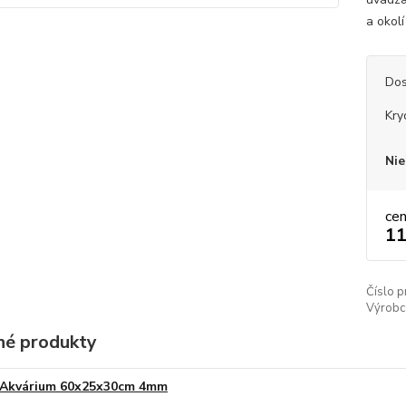
a okolí
Dos
Kry
Nie
ce
11
Číslo p
Výrobc
é produkty
Akvárium 60x25x30cm 4mm