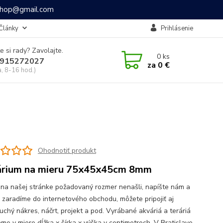
ashop@gmail.com
Články
Prihlásenie
e si rady? Zavolajte.
0
ks
915272027
za
0 €
a, 8-16 hod.)
Ohodnotiť produkt
rium na mieru 75x45x45cm 8mm
 na našej stránke požadovaný rozmer nenašli, napíšte nám a
o zaradíme do internetového obchodu, môžete pripojiť aj
uchý nákres, náčrt, projekt a pod. Vyrábané akváriá a teráriá
me v miere dĺžka x šírka x výška v centimetroch. V Bratislave