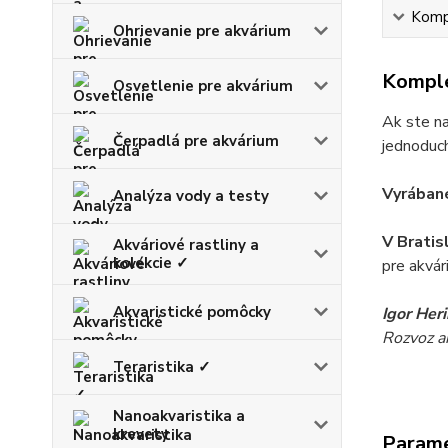
Kompl
Ohrievanie pre akvárium
Komple
Osvetlenie pre akvárium
Ak ste na
Čerpadlá pre akvárium
jednoduch
Vyrábané
Analýza vody a testy
V Bratis
Akváriové rastliny a
kolekcie ✓
pre akvár
Akvaristické pomôcky
Igor Her
Rozvoz akv
Teraristika ✓
Nanoakvaristika a
krevety
Param