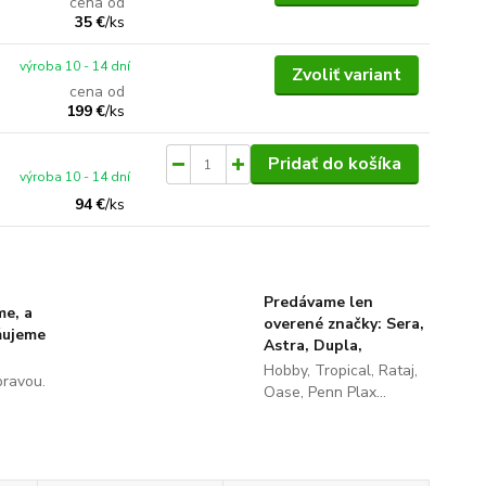
cena od
35 €
/
ks
výroba 10 - 14 dní
Zvoliť variant
cena od
199 €
/
ks
Pridať do košíka
výroba 10 - 14 dní
94 €
/
ks
Predávame len
me, a
overené značky: Sera,
ňujeme
Astra, Dupla,
Hobby, Tropical, Rataj,
pravou.
Oase, Penn Plax...