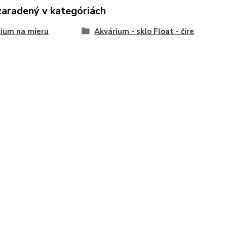
zaradený v kategóriách
ium na mieru
Akvárium - sklo Float - číre