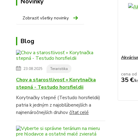
Novinky
Zobraziť všetky novinky
Blog
Akvári
23.08.2025
Teraristika
cena od
35 €
Chov a starostlivosť » Korytnačka
/
k
stepná - Testudo horsfieldii
Korytnačky stepné (Testudo horsfieldii)
patria k jedným z najobľúbenejších a
najnenáročnejších druhov
čítať celé