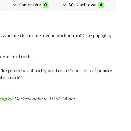
Komentáre
0
Súvisiaci tovar
4
 zaradíme do internetového obchodu, môžete pripojiť aj
v centimetroch.
veľké projekty, obhliadky pred realizáciou, cenové ponuky
let na kľúč!
mapky
! Dodacia doba je 10 až 14 dní.