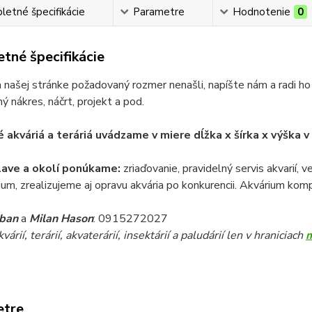
etné špecifikácie
Parametre
Hodnotenie
0
tné špecifikácie
 našej stránke požadovaný rozmer nenašli, napíšte nám a radi ho
ý nákres, náčrt, projekt a pod.
 akváriá a teráriá uvádzame v miere dĺžka x šírka x výška 
lave a okolí ponúkame:
zriaďovanie, pravidelný servis akvarií, 
ium, zrealizujeme aj opravu akvária po konkurencii. Akvárium komp
iban
a
Milan Hason
: 0915272027
árií, terárií, akvaterárií, insektárií a paludárií len v hraniciach
etre