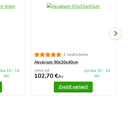
1 hodnotenie
Ak
Akvárium 90x30x40cm
cena od
ce
oba 10 - 14
výroba 10 - 14
102,70 €
1
dní
dní
/
ks
Zvoliť variant