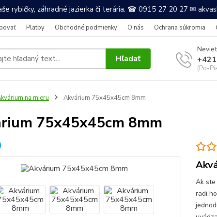
še rybičky, záhradné jazierka či terária. ☎ 0915 27 20 27 ✉ akv
povať
Platby
Obchodné podmienky
O nás
Ochrana súkromia
Neviet
Hľadať
+421
(Po-Pi
kvárium na mieru
Akvárium 75x45x45cm 8mm
árium 75x45x45cm 8mm
Akvá
Ak ste
radi h
jednod
uvádza