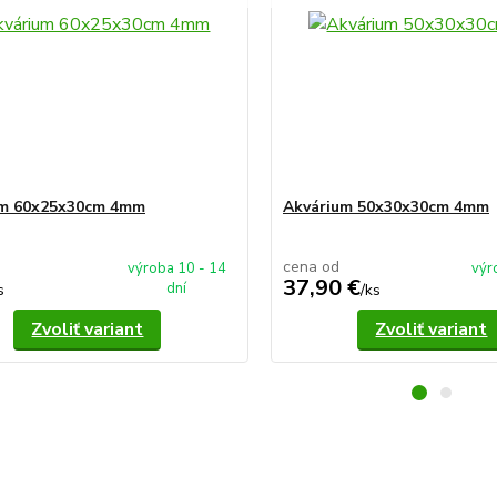
um 60x25x30cm 4mm
Akvárium 50x30x30cm 4mm
cena od
výroba 10 - 14
výr
37,90 €
dní
s
/
ks
Zvoliť variant
Zvoliť variant