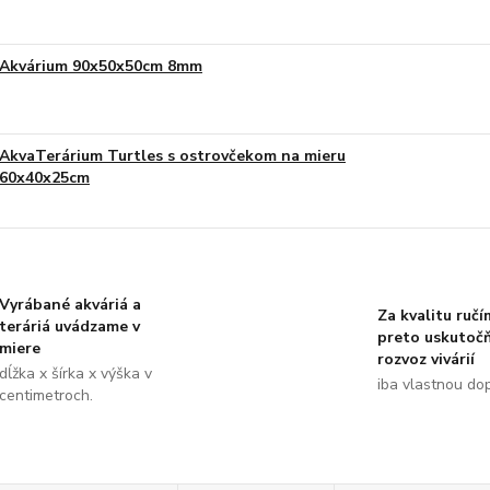
Akvárium 90x50x50cm 8mm
AkvaTerárium Turtles s ostrovčekom na mieru
60x40x25cm
Vyrábané akváriá a
Za kvalitu ručí
teráriá uvádzame v
preto uskutoč
miere
rozvoz vivárií
dĺžka x šírka x výška v
iba vlastnou do
centimetroch.