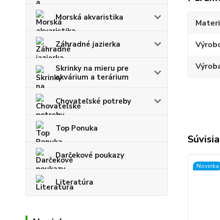
Morská akvaristika
Materi
Záhradné jazierka
Výrob
Výroba
Skrinky na mieru pre
akvárium a terárium
Chovateľské potreby
Top Ponuka
Súvisia
Darčekové poukazy
Novinka
Literatúra