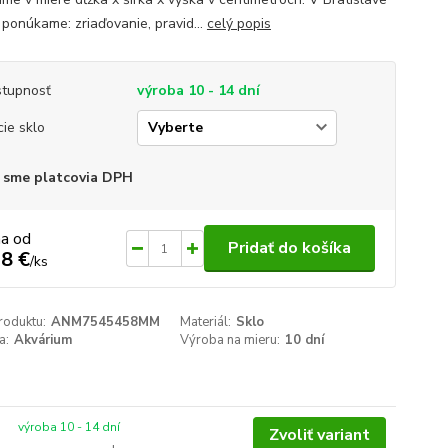
 ponúkame: zriaďovanie, pravid...
celý popis
tupnosť
výroba 10 - 14 dní
cie sklo
 sme platcovia DPH
na od
Pridať do košíka
8 €
/
ks
roduktu:
ANM7545458MM
Materiál:
Sklo
a:
Akvárium
Výroba na mieru:
10 dní
výroba 10 - 14 dní
Zvoliť variant