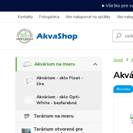
►Všetko pre va
Kontakty
Fotogaléria
Ako nakupovať na splátky
Ako naku
Úvod
A
Akvárium na mieru
Akv
Akvárium - sklo Float -
číre
Novinka
Akvárium - sklo Opti-
White - bezfarebné
Terárium na mieru
Terárium otvorené pre