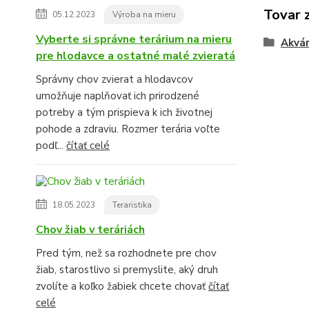
Tovar 
05.12.2023
Výroba na mieru
Vyberte si správne terárium na mieru
Akvár
pre hlodavce a ostatné malé zvieratá
Správny chov zvierat a hlodavcov
umožňuje naplňovať ich prirodzené
potreby a tým prispieva k ich životnej
pohode a zdraviu. Rozmer terária voľte
podľ...
čítať celé
18.05.2023
Teraristika
Chov žiab v teráriách
Pred tým, než sa rozhodnete pre chov
žiab, starostlivo si premyslite, aký druh
zvolíte a koľko žabiek chcete chovať
čítať
celé