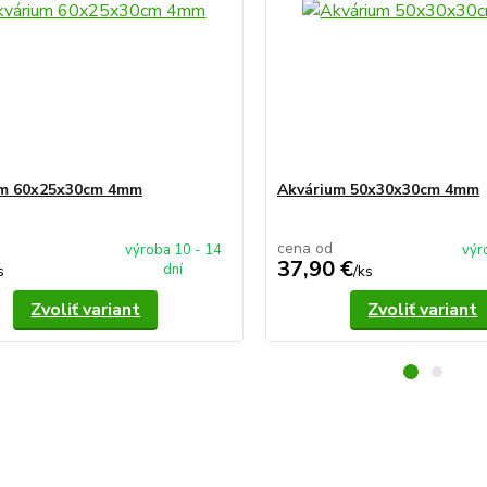
um 60x25x30cm 4mm
Akvárium 50x30x30cm 4mm
cena od
výroba 10 - 14
výr
37,90 €
dní
s
/
ks
Zvoliť variant
Zvoliť variant