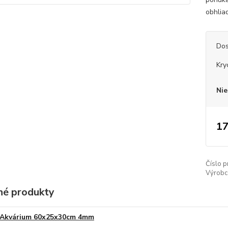
obhlia
Dos
Kry
Nie
17
Číslo p
Výrobc
é produkty
Akvárium 60x25x30cm 4mm