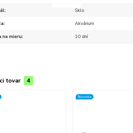
ál
Sklo
ca
Akvárium
 na mieru
10 dní
ci tovar
4
Novinka