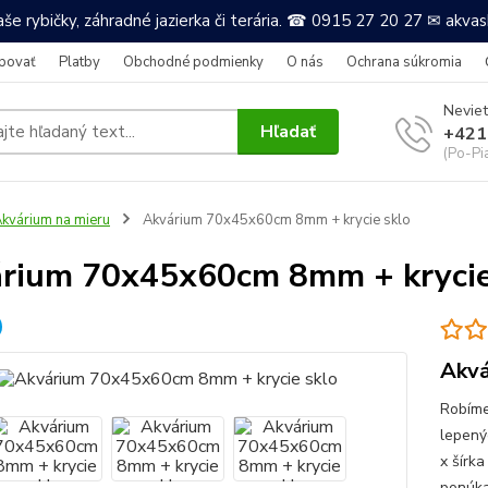
še rybičky, záhradné jazierka či terária. ☎ 0915 27 20 27 ✉ akv
povať
Platby
Obchodné podmienky
O nás
Ochrana súkromia
Neviet
Hľadať
+421
(Po-Pi
kvárium na mieru
Akvárium 70x45x60cm 8mm + krycie sklo
rium 70x45x60cm 8mm + krycie
Akvá
Robíme
lepený
x šírka
ponúkam