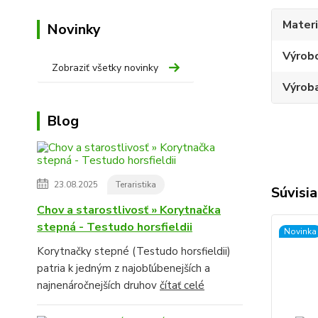
Materi
Novinky
Výrob
Zobraziť všetky novinky
Výroba
Blog
23.08.2025
Teraristika
Súvisia
Chov a starostlivosť » Korytnačka
stepná - Testudo horsfieldii
Novinka
Korytnačky stepné (Testudo horsfieldii)
patria k jedným z najobľúbenejších a
najnenáročnejších druhov
čítať celé