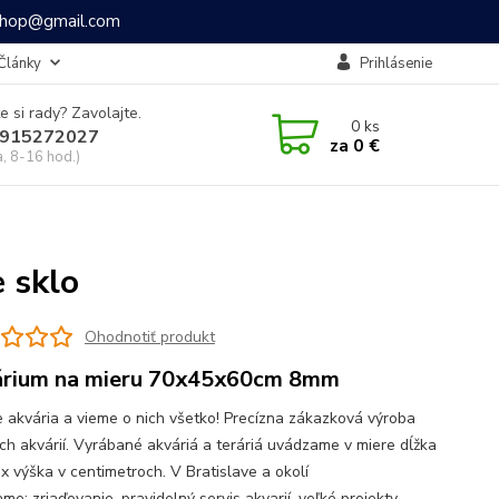
ashop@gmail.com
Články
Prihlásenie
e si rady? Zavolajte.
0
ks
915272027
za
0 €
a, 8-16 hod.)
 sklo
Ohodnotiť produkt
rium na mieru 70x45x60cm 8mm
 akvária a vieme o nich všetko! Precízna zákazková výroba
ch akvárií. Vyrábané akváriá a teráriá uvádzame v miere dĺžka
 x výška v centimetroch. V Bratislave a okolí
e: zriaďovanie, pravidelný servis akvarií, veľké projekty,