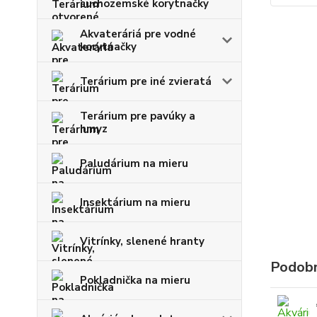
suchozemské korytnačky
Akvateráriá pre vodné
korytnačky
Terárium pre iné zvieratá
Terárium pre pavúky a
hmyz
Paludárium na mieru
Insektárium na mieru
Vitrínky, slenené hranty
Podobn
Pokladnička na mieru