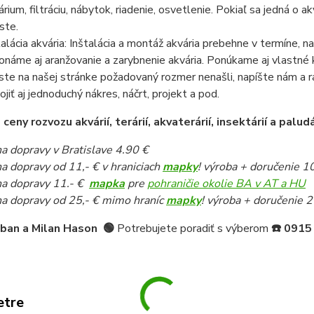
árium, filtráciu, nábytok, riadenie, osvetlenie. Pokiaľ sa jedná o
ste.
talácia akvária: Inštalácia a montáž akvária prebehne v termíne,
onáme aj aranžovanie a zarybnenie akvária. Ponúkame aj vlastné k
ste na našej stránke požadovaný rozmer nenašli, napíšte nám a 
pojiť aj jednoduchý nákres, náčrt, projekt a pod.
eny rozvozu akvárií, terárií, akvaterárií, insektárií a paludá
a dopravy v Bratislave 4.90 €
a dopravy od 11,- € v hraniciach
mapky
! výroba + doručenie 1
a dopravy 11.- €
mapka
pre
pohraničie okolie BA v AT a HU
a dopravy od 25,- € mimo hraníc
mapky
! výroba + doručenie 2
iban a Milan Hason
🟢
Potrebujete poradiť s výberom
☎️
0915
etre