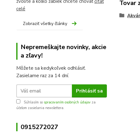
zvolíte a koľko žabiek chcete chovať
čítať
Tovar 
celé
Akvár
Zobraziť všetky články
Nepremeškajte novinky, akcie
a zľavy!
Môžete sa kedykoľvek odhlásiť.
Zasielame raz za 14 dní.
Prihlásiť sa
Súhlasím so
spracovaním osobných údajov
za
účelom zasielania newslettera.
0915272027