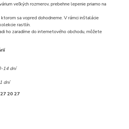
 akvárium veľkých rozmerov, prebehne lepenie priamo na
 na ktorom sa vopred dohodneme. V rámci inštalácie
olekcie rastlín.
radi ho zaradíme do internetového obchodu, môžete
rií
0-14 dní
1 dní
 27 20 27