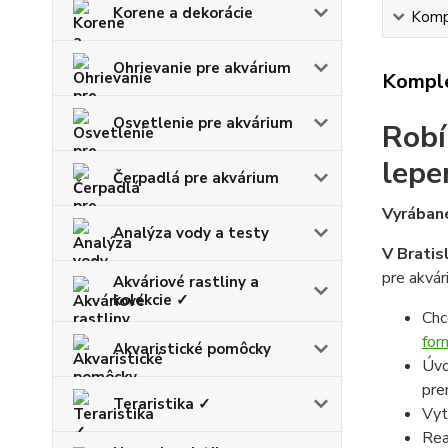
Korene a dekorácie
Kompl
Ohrievanie pre akvárium
Komple
Osvetlenie pre akvárium
Robí
lepe
Čerpadlá pre akvárium
Vyrábané
Analýza vody a testy
V Bratis
pre akvár
Akváriové rastliny a
kolekcie ✓
Chc
for
Akvaristické pomôcky
Úvo
pre
Teraristika ✓
Vyt
Rea