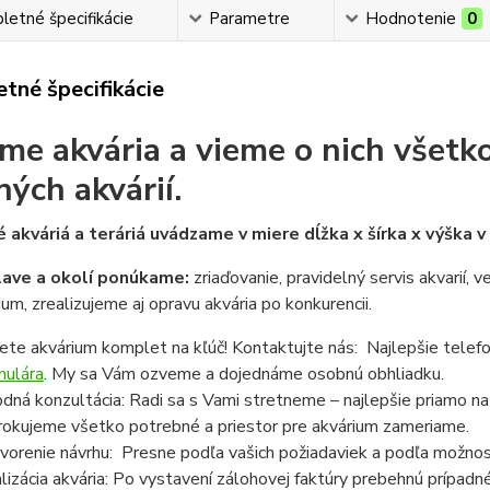
etné špecifikácie
Parametre
Hodnotenie
0
tné špecifikácie
me akvária a vieme o nich všetko
ných akvárií.
 akváriá a teráriá uvádzame v miere dĺžka x šírka x výška 
lave a okolí ponúkame:
zriaďovanie, pravidelný servis akvarií, 
ium, zrealizujeme aj opravu akvária po konkurencii.
ete akvárium komplet na kľúč! Kontaktujte nás: Najlepšie telef
mulára
. My sa Vám ozveme a dojednáme osobnú obhliadku.
dná konzultácia: Radi sa s Vami stretneme – najlepšie priamo n
rokujeme všetko potrebné a priestor pre akvárium zameriame.
vorenie návrhu: Presne podľa vašich požiadaviek a podľa možnost
lizácia akvária: Po vystavení zálohovej faktúry prebehnú prípadn