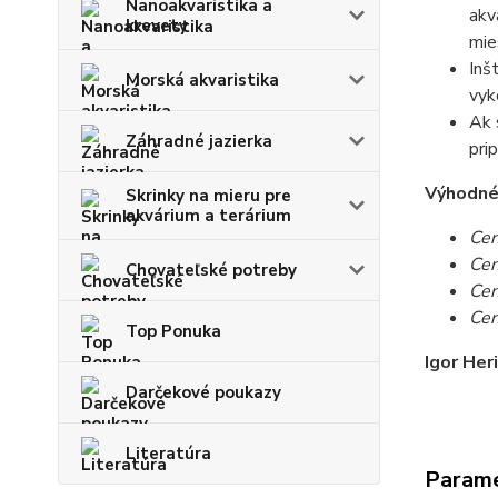
Nanoakvaristika a
akv
krevety
mie
Inš
Morská akvaristika
vyk
Ak 
Záhradné jazierka
pri
Výhodné c
Skrinky na mieru pre
akvárium a terárium
Cen
Cen
Chovateľské potreby
Cen
Cen
Top Ponuka
Igor Her
Darčekové poukazy
Literatúra
Param