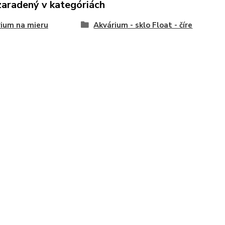
zaradený v kategóriách
ium na mieru
Akvárium - sklo Float - číre