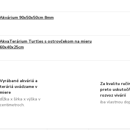
Akvárium 90x50x50cm 8mm
AkvaTerárium Turtles s ostrovčekom na mieru
60x40x25cm
Vyrábané akváriá a
Za kvalitu ručí
teráriá uvádzame v
preto uskutoč
miere
rozvoz vivárií
dĺžka x šírka x výška v
iba vlastnou do
centimetroch.