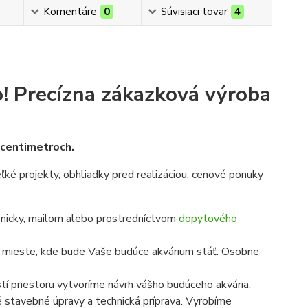
Komentáre
0
Súvisiaci tovar
4
!
Precízna zákazková výroba
v centimetroch.
veľké projekty, obhliadky pred realizáciou, cenové ponuky
onicky, mailom alebo prostredníctvom
dopytového
a mieste, kde bude Vaše budúce akvárium stáť. Osobne
í priestoru vytvoríme návrh vášho budúceho akvária.
é stavebné úpravy a technická príprava. Vyrobíme