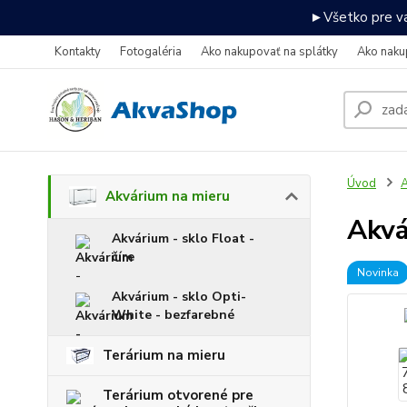
►Všetko pre va
Kontakty
Fotogaléria
Ako nakupovať na splátky
Ako naku
Úvod
A
Akvárium na mieru
Akvá
Akvárium - sklo Float -
číre
Novinka
Akvárium - sklo Opti-
White - bezfarebné
Terárium na mieru
Terárium otvorené pre