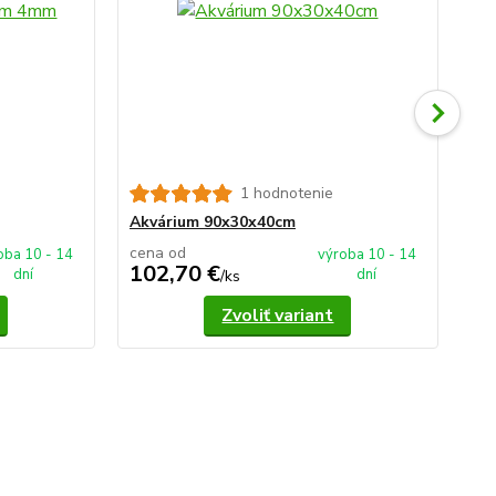
1 hodnotenie
Ak
Akvárium 90x30x40cm
cena od
ce
oba 10 - 14
výroba 10 - 14
102,70 €
1
dní
dní
/
ks
Zvoliť variant