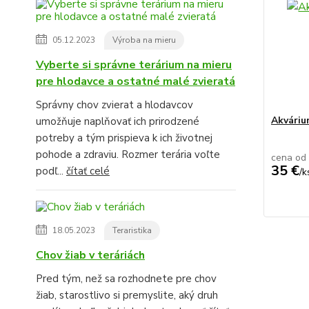
05.12.2023
Výroba na mieru
Vyberte si správne terárium na mieru
pre hlodavce a ostatné malé zvieratá
Správny chov zvierat a hlodavcov
Akvári
umožňuje naplňovať ich prirodzené
potreby a tým prispieva k ich životnej
pohode a zdraviu. Rozmer terária voľte
cena od
35 €
podľ...
čítať celé
/
k
18.05.2023
Teraristika
Chov žiab v teráriách
Pred tým, než sa rozhodnete pre chov
žiab, starostlivo si premyslite, aký druh