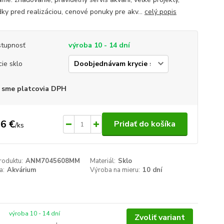
dky pred realizáciou, cenové ponuky pre akv...
celý popis
tupnosť
výroba 10 - 14 dní
cie sklo
 sme platcovia DPH
6 €
Pridať do košíka
/
ks
roduktu:
ANM7045608MM
Materiál:
Sklo
a:
Akvárium
Výroba na mieru:
10 dní
výroba 10 - 14 dní
Zvoliť variant