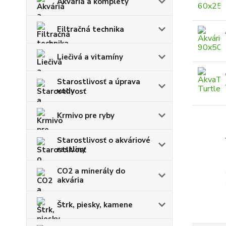
Akváriá a komplety
Filtračná technika
Liečivá a vitamíny
Starostlivosť a úprava
vody
Krmivo pre ryby
Starostlivosť o akváriové
rastliny
CO2 a minerály do
akvária
Štrk, piesky, kamene