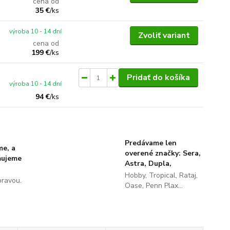
cena od
35 €
/
ks
výroba 10 - 14 dní
Zvoliť variant
cena od
199 €
/
ks
Pridať do košíka
výroba 10 - 14 dní
94 €
/
ks
Predávame len
me, a
overené značky: Sera,
ňujeme
Astra, Dupla,
Hobby, Tropical, Rataj,
pravou.
Oase, Penn Plax...