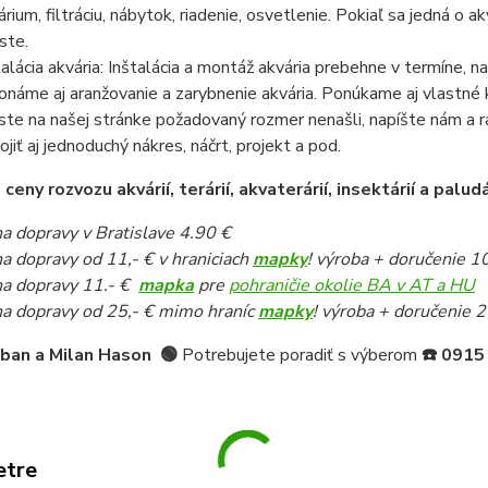
árium, filtráciu, nábytok, riadenie, osvetlenie. Pokiaľ sa jedná o
ste.
talácia akvária: Inštalácia a montáž akvária prebehne v termíne,
onáme aj aranžovanie a zarybnenie akvária. Ponúkame aj vlastné k
ste na našej stránke požadovaný rozmer nenašli, napíšte nám a 
pojiť aj jednoduchý nákres, náčrt, projekt a pod.
eny rozvozu akvárií, terárií, akvaterárií, insektárií a paludá
a dopravy v Bratislave 4.90 €
a dopravy od 11,- € v hraniciach
mapky
! výroba + doručenie 1
a dopravy 11.- €
mapka
pre
pohraničie okolie BA v AT a HU
a dopravy od 25,- € mimo hraníc
mapky
! výroba + doručenie 2
iban a Milan Hason
🟢
Potrebujete poradiť s výberom
☎️
0915
etre