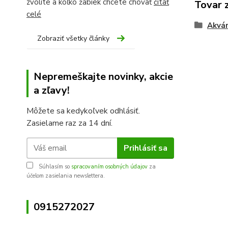
zvolíte a koľko žabiek chcete chovať
čítať
Tovar 
celé
Akvár
Zobraziť všetky články
Nepremeškajte novinky, akcie
a zľavy!
Môžete sa kedykoľvek odhlásiť.
Zasielame raz za 14 dní.
Prihlásiť sa
Súhlasím so
spracovaním osobných údajov
za
účelom zasielania newslettera.
0915272027