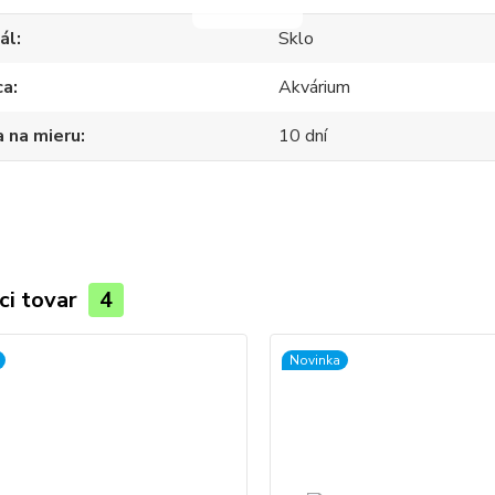
ál
Sklo
ca
Akvárium
 na mieru
10 dní
ci tovar
4
Novinka