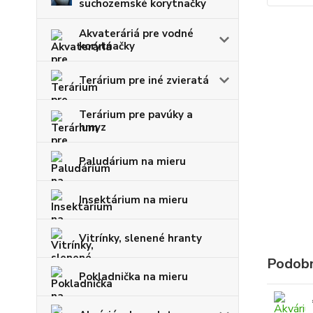
suchozemské korytnačky
Akvateráriá pre vodné
korytnačky
Terárium pre iné zvieratá
Terárium pre pavúky a
hmyz
Paludárium na mieru
Insektárium na mieru
Vitrínky, slenené hranty
Podobn
Pokladnička na mieru