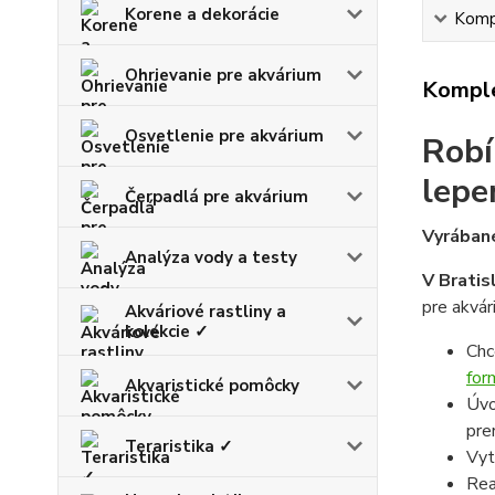
Korene a dekorácie
Kompl
Ohrievanie pre akvárium
Komple
Osvetlenie pre akvárium
Robí
lepe
Čerpadlá pre akvárium
Vyrábané
Analýza vody a testy
V Bratis
pre akvár
Akváriové rastliny a
kolekcie ✓
Chc
for
Akvaristické pomôcky
Úvo
pre
Teraristika ✓
Vyt
Rea