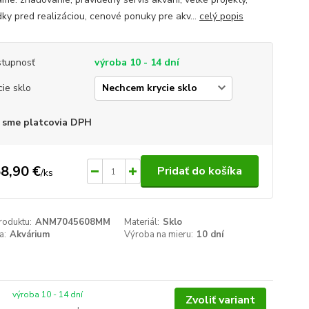
dky pred realizáciou, cenové ponuky pre akv...
celý popis
tupnosť
výroba 10 - 14 dní
cie sklo
 sme platcovia DPH
8,90 €
Pridať do košíka
/
ks
roduktu:
ANM7045608MM
Materiál:
Sklo
a:
Akvárium
Výroba na mieru:
10 dní
výroba 10 - 14 dní
Zvoliť variant