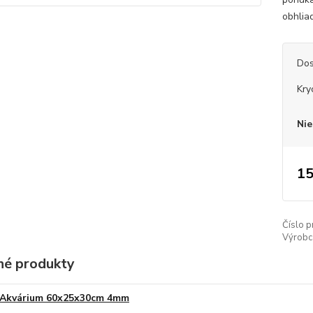
obhlia
Dos
Kry
Nie
15
Číslo p
Výrobc
é produkty
Akvárium 60x25x30cm 4mm