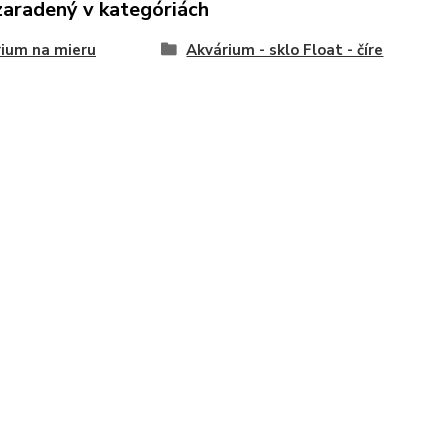
zaradený v kategóriách
ium na mieru
Akvárium - sklo Float - číre