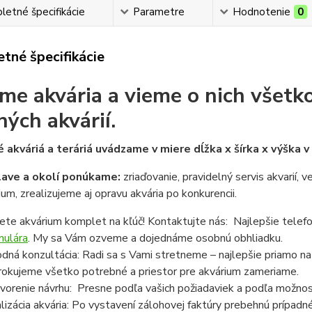
etné špecifikácie
Parametre
Hodnotenie
0
tné špecifikácie
me akvária a vieme o nich všetko
ných akvárií.
 akváriá a teráriá uvádzame v miere dĺžka x šírka x výška 
lave a okolí ponúkame:
zriaďovanie, pravidelný servis akvarií, 
ium, zrealizujeme aj opravu akvária po konkurencii.
ete akvárium komplet na kľúč! Kontaktujte nás: Najlepšie telef
mulára
. My sa Vám ozveme a dojednáme osobnú obhliadku.
dná konzultácia: Radi sa s Vami stretneme – najlepšie priamo n
rokujeme všetko potrebné a priestor pre akvárium zameriame.
vorenie návrhu: Presne podľa vašich požiadaviek a podľa možnost
lizácia akvária: Po vystavení zálohovej faktúry prebehnú prípadn