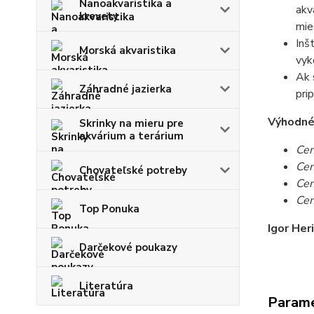
Nanoakvaristika a
akv
krevety
mie
Inš
Morská akvaristika
vyk
Ak 
Záhradné jazierka
pri
Výhodné c
Skrinky na mieru pre
akvárium a terárium
Cen
Cen
Chovateľské potreby
Cen
Cen
Top Ponuka
Igor Her
Darčekové poukazy
Literatúra
Param