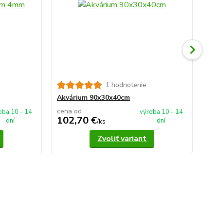
1 hodnotenie
Ak
Akvárium 90x30x40cm
cena od
ce
oba 10 - 14
výroba 10 - 14
102,70 €
1
dní
dní
/
ks
Zvoliť variant