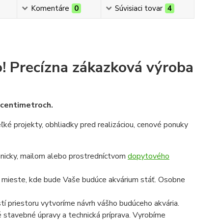
Komentáre
0
Súvisiaci tovar
4
!
Precízna zákazková výroba
v centimetroch.
veľké projekty, obhliadky pred realizáciou, cenové ponuky
onicky, mailom alebo prostredníctvom
dopytového
a mieste, kde bude Vaše budúce akvárium stáť. Osobne
í priestoru vytvoríme návrh vášho budúceho akvária.
é stavebné úpravy a technická príprava. Vyrobíme