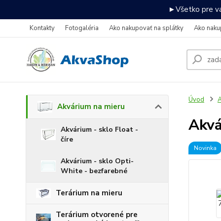
►Všetko pre va
Kontakty
Fotogaléria
Ako nakupovať na splátky
Ako naku
Úvod
A
Akvárium na mieru
Akv
Akvárium - sklo Float -
číre
Novinka
Akvárium - sklo Opti-
White - bezfarebné
Terárium na mieru
Terárium otvorené pre