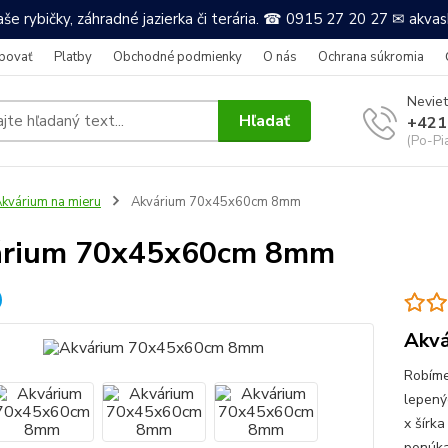
še rybičky, záhradné jazierka či terária. ☎ 0915 27 20 27 ✉ akv
povať
Platby
Obchodné podmienky
O nás
Ochrana súkromia
Neviet
Hľadať
+421
(Po-Pi
kvárium na mieru
Akvárium 70x45x60cm 8mm
árium 70x45x60cm 8mm
Akvá
Robíme
lepený
x šírka
ponúkam