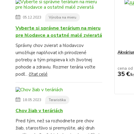
05.12.2023
Výroba na mieru
Vyberte si správne terárium na mieru
pre hlodavce a ostatné malé zvieratá
Správny chov zvierat a hlodavcov
Akvári
umožňuje naplňovať ich prirodzené
potreby a tým prispieva k ich životnej
pohode a zdraviu. Rozmer terária voľte
cena od
35 €
podľ...
čítať celé
/
k
18.05.2023
Teraristika
Chov žiab v teráriách
Pred tým, než sa rozhodnete pre chov
žiab, starostlivo si premyslite, aký druh