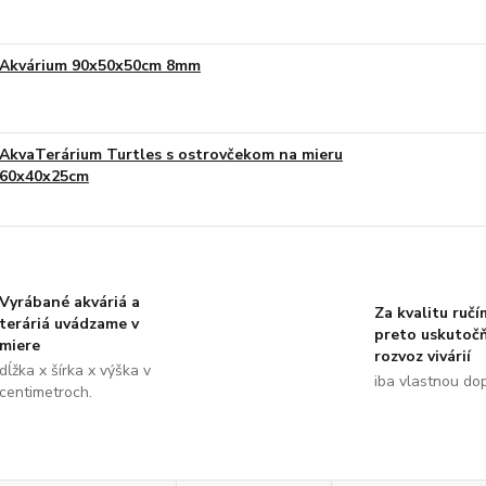
Akvárium 90x50x50cm 8mm
AkvaTerárium Turtles s ostrovčekom na mieru
60x40x25cm
Vyrábané akváriá a
Za kvalitu ručí
teráriá uvádzame v
preto uskutoč
miere
rozvoz vivárií
dĺžka x šírka x výška v
iba vlastnou do
centimetroch.