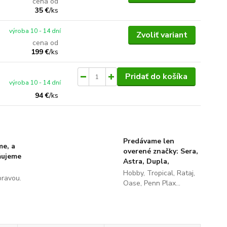
cena od
35 €
/
ks
výroba 10 - 14 dní
Zvoliť variant
cena od
199 €
/
ks
Pridať do košíka
výroba 10 - 14 dní
94 €
/
ks
Predávame len
me, a
overené značky: Sera,
ňujeme
Astra, Dupla,
Hobby, Tropical, Rataj,
pravou.
Oase, Penn Plax...