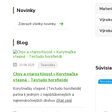
Materi
Novinky
Výrob
Zobraziť všetky novinky
Výroba
Blog
23.08.2025
Teraristika
Súvisia
Chov a starostlivosť » Korytnačka
stepná - Testudo horsfieldii
Novinka
Korytnačky stepné (Testudo horsfieldii)
patria k jedným z najobľúbenejších a
najnenáročnejších druhov
čítať celé