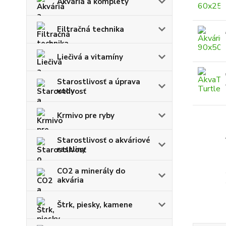
Akváriá a komplety
Filtračná technika
Liečivá a vitamíny
Starostlivosť a úprava
vody
Krmivo pre ryby
Starostlivosť o akváriové
rastliny
CO2 a minerály do
akvária
Štrk, piesky, kamene