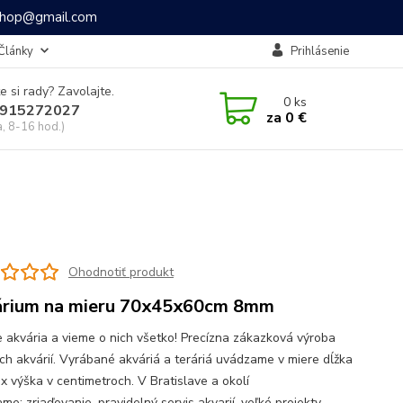
ashop@gmail.com
Články
Prihlásenie
e si rady? Zavolajte.
0
ks
915272027
za
0 €
a, 8-16 hod.)
Ohodnotiť produkt
rium na mieru 70x45x60cm 8mm
 akvária a vieme o nich všetko! Precízna zákazková výroba
ch akvárií. Vyrábané akváriá a teráriá uvádzame v miere dĺžka
 x výška v centimetroch. V Bratislave a okolí
e: zriaďovanie, pravidelný servis akvarií, veľké projekty,