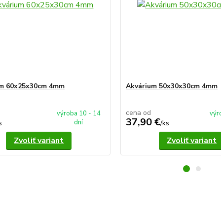
um 60x25x30cm 4mm
Akvárium 50x30x30cm 4mm
cena od
výroba 10 - 14
výr
37,90 €
dní
s
/
ks
Zvoliť variant
Zvoliť variant