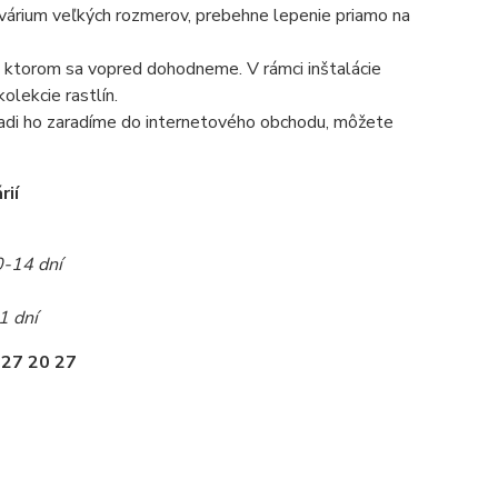
 akvárium veľkých rozmerov, prebehne lepenie priamo na
 na ktorom sa vopred dohodneme. V rámci inštalácie
olekcie rastlín.
radi ho zaradíme do internetového obchodu, môžete
rií
0-14 dní
1 dní
 27 20 27